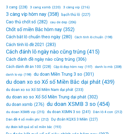
3 cang
(228)
3 cang xsmb
(220)
3 càng vip
(216)
3 càng víp hôm nay
(358)
bạch thủ lô
(227)
Cao thủ chốt số
(282)
cau de dep
(206)
Chốt số miền Bắc hôm nay
(352)
Cách bắt lô chuẩn theo ngày
(280)
Cách tính lô chuẩn
(198)
Cách tính lô đề 2021
(283)
Cách đánh lô ngày nào cũng trúng
(415)
Cách đánh đề ngày nào cũng trúng
(306)
Cách đánh đề ăn 100
(228)
Cặp lô đẹp hôm nay
(197)
danh lo mb
(208)
du doan Miền Trung 3 so
(301)
danh lo vip
(198)
du doan xo so Xổ số Miền Bắc dại phát
(439)
du doan xo so Xổ Số Miền Nam dại phát
(233)
du doan xo so Xổ Số Miền Trung dại phát
(302)
du doan XSMB 3 so
(454)
du doan xsmb
(276)
du doan XSMN 3 so
(241)
du doan XSMB vip
(215)
Dàn lô 4 con
(212)
Dàn đề 4 số miễn phí
(212)
Dự đoán KQXS 3 Miền
(227)
dự đoán kết quả xổ số miền bắc
(193)