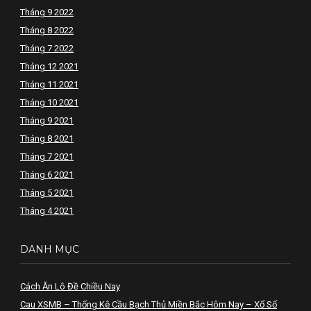
Tháng 9 2022
Tháng 8 2022
Tháng 7 2022
Tháng 12 2021
Tháng 11 2021
Tháng 10 2021
Tháng 9 2021
Tháng 8 2021
Tháng 7 2021
Tháng 6 2021
Tháng 5 2021
Tháng 4 2021
DANH MỤC
Cách Ăn Lô Đề Chiều Nay
Cau XSMB – Thống Kê Cầu Bạch Thủ Miền Bắc Hôm Nay – Xổ Số