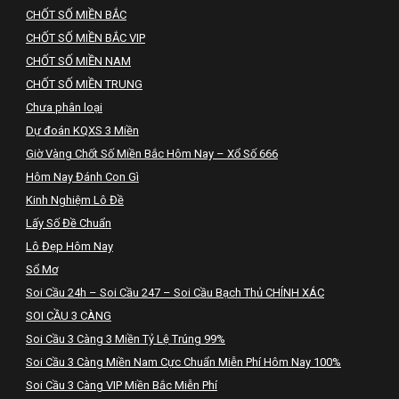
CHỐT SỐ MIỀN BẮC
CHỐT SỐ MIỀN BẮC VIP
CHỐT SỐ MIỀN NAM
CHỐT SỐ MIỀN TRUNG
Chưa phân loại
Dự đoán KQXS 3 Miền
Giờ Vàng Chốt Số Miền Bắc Hôm Nay – Xổ Số 666
Hôm Nay Đánh Con Gì
Kinh Nghiệm Lô Đề
Lấy Số Đề Chuẩn
Lô Đẹp Hôm Nay
Sổ Mơ
Soi Cầu 24h – Soi Cầu 247 – Soi Cầu Bạch Thủ CHÍNH XÁC
SOI CẦU 3 CÀNG
Soi Cầu 3 Càng 3 Miền Tỷ Lệ Trúng 99%
Soi Cầu 3 Càng Miền Nam Cực Chuẩn Miễn Phí Hôm Nay 100%
Soi Cầu 3 Càng VIP Miền Bắc Miễn Phí