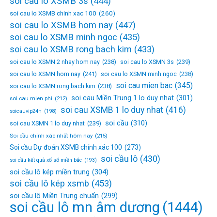
soi cau lo XSMB 3s
(444)
soi cau lo XSMB chinh xac 100
(260)
soi cau lo XSMB hom nay
(447)
soi cau lo XSMB minh ngoc
(435)
soi cau lo XSMB rong bach kim
(433)
soi cau lo XSMN 2 nhay hom nay
(238)
soi cau lo XSMN 3s
(239)
soi cau lo XSMN hom nay
(241)
soi cau lo XSMN minh ngoc
(238)
soi cau mien bac
(345)
soi cau lo XSMN rong bach kim
(238)
soi cau Miền Trung 1 lo duy nhat
(301)
soi cau mien phi
(212)
soi cau XSMB 1 lo duy nhat
(416)
soicauvip24h
(198)
soi cầu
(310)
soi cau XSMN 1 lo duy nhat
(239)
Soi cầu chính xác nhất hôm nay
(215)
Soi cầu Dự đoán XSMB chính xác 100
(273)
soi cầu lô
(430)
soi cầu kết quả xổ số miền bắc
(193)
soi cầu lô kép miền trung
(304)
soi cầu lô kép xsmb
(453)
soi cầu lô Miền Trung chuẩn
(299)
soi cầu lô mn âm dương
(1444)