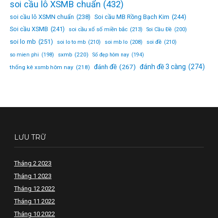
soi cầu lô XSMB chuẩn
(432)
soi cầu lô XSMN chuẩn
(238)
Soi cầu MB Rồng Bạch Kim
(244)
Soi cầu XSMB
(241)
soi cầu xổ số miền bắc
(213)
Soi Cầu Đề
(200)
soi lo mb
(251)
soi lo to mb
(210)
soi mb lo
(208)
soi đề
(210)
sxmb
(220)
so mien phi
(198)
Số đẹp hôm nay
(194)
đánh đề
(267)
đánh đề 3 càng
(274)
thống kê xsmb hôm nay
(218)
LƯU TRỮ
Tháng 2 2023
Tháng 1 2023
Tháng 12 2022
Tháng 11 2022
Tháng 10 2022