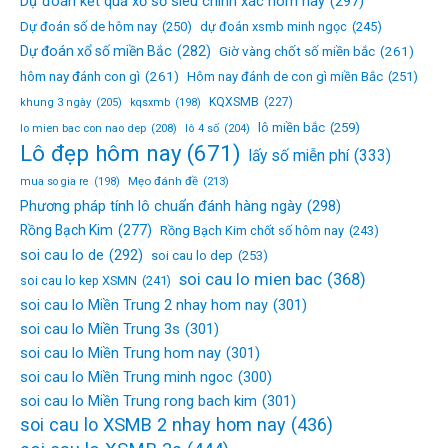
Dự đoán kết quả xổ số siêu chính xác hôm nay
(297)
Dự đoán số de hôm nay
(250)
dự đoán xsmb minh ngọc
(245)
Dự đoán xổ số miền Bắc
(282)
Giờ vàng chốt số miền bắc
(261)
hôm nay đánh con gì
(261)
Hôm nay đánh de con gì miền Bắc
(251)
KQXSMB
(227)
khung 3 ngày
(205)
kqsxmb
(198)
lô miền bắc
(259)
lo mien bac con nao dep
(208)
lô 4 số
(204)
Lô đẹp hôm nay
(671)
lấy số miễn phí
(333)
Mẹo đánh đề
(213)
mua so gia re
(198)
Phương pháp tính lô chuẩn đánh hàng ngày
(298)
Rồng Bạch Kim
(277)
Rồng Bạch Kim chốt số hôm nay
(243)
soi cau lo de
(292)
soi cau lo dep
(253)
soi cau lo mien bac
(368)
soi cau lo kep XSMN
(241)
soi cau lo Miền Trung 2 nhay hom nay
(301)
soi cau lo Miền Trung 3s
(301)
soi cau lo Miền Trung hom nay
(301)
soi cau lo Miền Trung minh ngoc
(300)
soi cau lo Miền Trung rong bach kim
(301)
soi cau lo XSMB 2 nhay hom nay
(436)