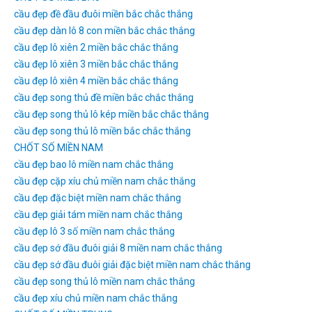
cầu đẹp đề đầu đuôi miền bắc chắc thắng
cầu đẹp dàn lô 8 con miền bắc chắc thắng
cầu đẹp lô xiên 2 miền bắc chắc thắng
cầu đẹp lô xiên 3 miền bắc chắc thắng
cầu đẹp lô xiên 4 miền bắc chắc thắng
cầu đẹp song thủ đề miền bắc chắc thắng
cầu đẹp song thủ lô kép miền bắc chắc thắng
cầu đẹp song thủ lô miền bắc chắc thắng
CHỐT SỐ MIỀN NAM
cầu đẹp bao lô miền nam chắc thắng
cầu đẹp cặp xíu chủ miền nam chắc thắng
cầu đẹp đặc biệt miền nam chắc thắng
cầu đẹp giải tám miền nam chắc thắng
cầu đẹp lô 3 số miền nam chắc thắng
cầu đẹp sớ đầu đuôi giải 8 miền nam chắc thắng
cầu đẹp sớ đầu đuôi giải đặc biệt miền nam chắc thắng
cầu đẹp song thủ lô miền nam chắc thắng
cầu đẹp xíu chủ miền nam chắc thắng