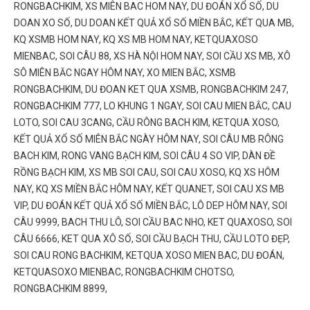
RONGBACHKIM, XS MIÊN BAC HOM NAY, DU ĐOÁN XỔ SỐ, DU
DOAN XO SỐ, DU DOAN KẾT QUẢ XỔ SỐ MIỀN BẮC, KẾT QUA MB,
KQ XSMB HOM NAY, KQ XS MB HOM NAY, KETQUAXOSO
MIENBAC, SOI CÂU 88, XS HÀ NỘI HOM NAY, SOI CẦU XS MB, XÔ
SÔ MIÊN BĂC NGAY HÔM NAY, XO MIEN BẮC, XSMB
RONGBACHKIM, DU ĐOAN KET QUA XSMB, RONGBACHKIM 247,
RONGBACHKIM 777, LO KHUNG 1 NGAY, SOI CAU MIEN BẮC, CAU
LOTO, SOI CAU 3CANG, CẦU RÔNG BACH KIM, KETQUA XOSO,
KẾT QUẢ XỔ SỐ MIÊN BẮC NGÀY HÔM NAY, SOI CÂU MB RÔNG
BACH KIM, RONG VANG BẠCH KIM, SOI CÂU 4 SO VIP, DÀN ĐỀ
RỒNG BẠCH KIM, XS MB SOI CAU, SOI CAU XOSO, KQ XS HÔM
NAY, KQ XS MIỀN BẮC HÔM NAY, KẾT QUANET, SOI CAU XS MB
VIP, DU ĐOÁN KẾT QUẢ XỔ SỐ MIỀN BẮC, LÔ DEP HÔM NAY, SOI
CÂU 9999, BACH THU LÔ, SOI CẦU BAC NHO, KET QUAXOSO, SOI
CÂU 6666, KET QUA XÔ SỐ, SOI CẦU BẠCH THU, CẦU LOTO ĐẸP,
SOI CAU RONG BACHKIM, KETQUA XOSO MIEN BAC, DU ĐOÁN,
KETQUASOXO MIENBAC, RONGBACHKIM CHOTSO,
RONGBACHKIM 8899,