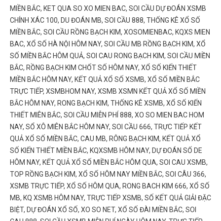
MIỀN BẮC, KET QUA SO XO MIEN BAC, SOI CẦU DỰ ĐOÁN XSMB
CHÍNH XÁC 100, DU ĐOÁN MB, SOI CẦU 888, THỐNG KÊ XỔ SỐ
MIỀN BẮC, SOI CẦU RỒNG BẠCH KIM, XOSOMIENBAC, KQXS MIEN
BAC, XỔ SỐ HÀ NỘI HÔM NAY, SOI CẦU MB RỒNG BẠCH KIM, XỔ
SỐ MIỀN BẮC HÔM QUẢ, SOI CAU RONG BẠCH KIM, SOI CẦU MIỀN
BẮC, RỒNG BẠCH KIM CHỐT SỐ HÔM NAY, XỔ SỐ KIẾN THIẾT
MIỀN BẮC HÔM NAY, KẾT QUẢ XỔ SỐ XSMB, XỔ SỐ MIỀN BẮC
TRỰC TIẾP, XSMBHOM NAY, XSMB XSMN KẾT QUẢ XỔ SỐ MIỀN
BẮC HÔM NAY, RONG BẠCH KIM, THỐNG KÊ XSMB, XỔ SỐ KIẾN
THIẾT MIÊN BẮC, SOI CẦU MIỄN PHÍ 888, XO SO MIEN BAC HOM
NAY, SỔ XÔ MIÊN BẮC HÔM NAY, SOI CẦU 666, TRỰC TIẾP KẾT
QUẢ XỔ SỐ MIỀN BẮC, CAU MB, RÔNG BẠCH KIM, KẾT QUẢ XỔ
SỐ KIẾN THIẾT MIỀN BẮC, KQXSMB HÔM NAY, DỰ ĐOÁN SỐ DE
HÔM NAY, KẾT QUẢ XỔ SỐ MIỀN BẮC HÔM QUA, SOI CAU XSMB,
TOP RỒNG BẠCH KIM, XỔ SỐ HÔM NAY MIỀN BẮC, SOI CÂU 366,
XSMB TRỰC TIẾP, XỔ SỐ HÔM QUA, RONG BACH KIM 666, XỔ SỐ
MB, KQ XSMB HÔM NAY, TRỰC TIẾP XSMB, SỐ KẾT QUẢ GIẢI ĐẶC
BIỆT, DỰ ĐOÁN XỔ SỐ, XO SO NET, XỔ SỐ ĐÀI MIỀN BẮC, SOI