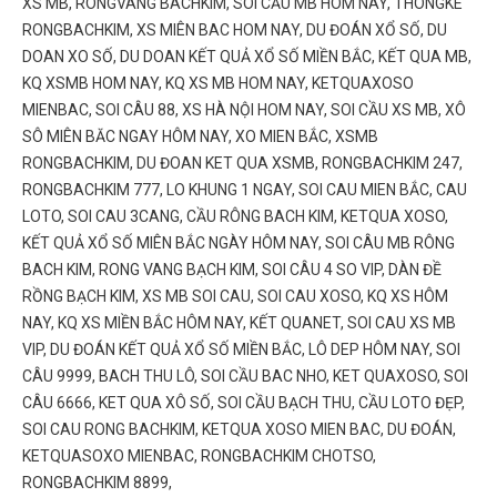
XS MB, RONGVANG BACHKIM, SOI CẦU MB HOM NAY, THONGKE
RONGBACHKIM, XS MIÊN BAC HOM NAY, DU ĐOÁN XỔ SỐ, DU
DOAN XO SỐ, DU DOAN KẾT QUẢ XỔ SỐ MIỀN BẮC, KẾT QUA MB,
KQ XSMB HOM NAY, KQ XS MB HOM NAY, KETQUAXOSO
MIENBAC, SOI CÂU 88, XS HÀ NỘI HOM NAY, SOI CẦU XS MB, XÔ
SÔ MIÊN BĂC NGAY HÔM NAY, XO MIEN BẮC, XSMB
RONGBACHKIM, DU ĐOAN KET QUA XSMB, RONGBACHKIM 247,
RONGBACHKIM 777, LO KHUNG 1 NGAY, SOI CAU MIEN BẮC, CAU
LOTO, SOI CAU 3CANG, CẦU RÔNG BACH KIM, KETQUA XOSO,
KẾT QUẢ XỔ SỐ MIÊN BẮC NGÀY HÔM NAY, SOI CÂU MB RÔNG
BACH KIM, RONG VANG BẠCH KIM, SOI CÂU 4 SO VIP, DÀN ĐỀ
RỒNG BẠCH KIM, XS MB SOI CAU, SOI CAU XOSO, KQ XS HÔM
NAY, KQ XS MIỀN BẮC HÔM NAY, KẾT QUANET, SOI CAU XS MB
VIP, DU ĐOÁN KẾT QUẢ XỔ SỐ MIỀN BẮC, LÔ DEP HÔM NAY, SOI
CÂU 9999, BACH THU LÔ, SOI CẦU BAC NHO, KET QUAXOSO, SOI
CÂU 6666, KET QUA XÔ SỐ, SOI CẦU BẠCH THU, CẦU LOTO ĐẸP,
SOI CAU RONG BACHKIM, KETQUA XOSO MIEN BAC, DU ĐOÁN,
KETQUASOXO MIENBAC, RONGBACHKIM CHOTSO,
RONGBACHKIM 8899,