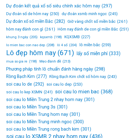
Dự đoán kết quả xổ số siêu chính xác hôm nay
(297)
Dự đoán số de hôm nay
(250)
dự đoán xsmb minh ngọc
(245)
Dự đoán xổ số miền Bắc
(282)
Giờ vàng chốt số miền bắc
(261)
hôm nay đánh con gì
(261)
Hôm nay đánh de con gì miền Bắc
(251)
KQXSMB
(227)
khung 3 ngày
(205)
kqsxmb
(198)
lô miền bắc
(259)
lo mien bac con nao dep
(208)
lô 4 số
(204)
Lô đẹp hôm nay
(671)
lấy số miễn phí
(333)
Mẹo đánh đề
(213)
mua so gia re
(198)
Phương pháp tính lô chuẩn đánh hàng ngày
(298)
Rồng Bạch Kim
(277)
Rồng Bạch Kim chốt số hôm nay
(243)
soi cau lo de
(292)
soi cau lo dep
(253)
soi cau lo mien bac
(368)
soi cau lo kep XSMN
(241)
soi cau lo Miền Trung 2 nhay hom nay
(301)
soi cau lo Miền Trung 3s
(301)
soi cau lo Miền Trung hom nay
(301)
soi cau lo Miền Trung minh ngoc
(300)
soi cau lo Miền Trung rong bach kim
(301)
soi cau lo XSMB 2 nhay hom nay
(436)