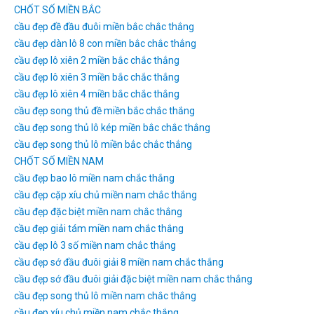
CHỐT SỐ MIỀN BẮC
cầu đẹp đề đầu đuôi miền bắc chắc thắng
cầu đẹp dàn lô 8 con miền bắc chắc thắng
cầu đẹp lô xiên 2 miền bắc chắc thắng
cầu đẹp lô xiên 3 miền bắc chắc thắng
cầu đẹp lô xiên 4 miền bắc chắc thắng
cầu đẹp song thủ đề miền bắc chắc thắng
cầu đẹp song thủ lô kép miền bắc chắc thắng
cầu đẹp song thủ lô miền bắc chắc thắng
CHỐT SỐ MIỀN NAM
cầu đẹp bao lô miền nam chắc thắng
cầu đẹp cặp xíu chủ miền nam chắc thắng
cầu đẹp đặc biệt miền nam chắc thắng
cầu đẹp giải tám miền nam chắc thắng
cầu đẹp lô 3 số miền nam chắc thắng
cầu đẹp sớ đầu đuôi giải 8 miền nam chắc thắng
cầu đẹp sớ đầu đuôi giải đặc biệt miền nam chắc thắng
cầu đẹp song thủ lô miền nam chắc thắng
cầu đẹp xíu chủ miền nam chắc thắng