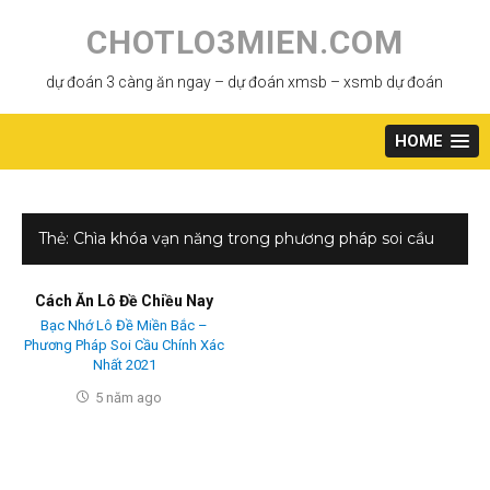
Skip
to
CHOTLO3MIEN.COM
content
dự đoán 3 càng ăn ngay – dự đoán xmsb – xsmb dự đoán
HOME
Thẻ:
Chìa khóa vạn năng trong phương pháp soi cầu
Cách Ăn Lô Đề Chiều Nay
Bạc Nhớ Lô Đề Miền Bắc –
Phương Pháp Soi Cầu Chính Xác
Nhất 2021
5 năm ago