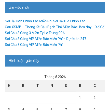
Bài viết mới
Soi Cầu Mb Chính Xác Miễn Phí Soi Cầu Lô Chính Xác
Cau XSMB – Thống Kê Cầu Bạch Thủ Miền Bắc Hôm Nay – Xổ Số
Soi Cầu 3 Càng 3 Miền Tỷ Lệ Trúng 99%
Soi Cầu 3 Càng VIP Miền Bắc Miễn Phí – Dự Đoán 247
Soi Cầu 3 Càng VIP Miền Bắc Miễn Phí
Bình luận gần đây
Tháng 8 2026
H
B
T
N
S
B
C
1
2
3
4
5
6
7
8
9