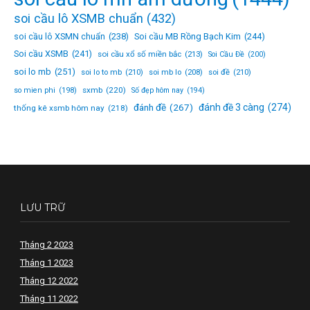
soi cầu lô XSMB chuẩn
(432)
soi cầu lô XSMN chuẩn
(238)
Soi cầu MB Rồng Bạch Kim
(244)
Soi cầu XSMB
(241)
soi cầu xổ số miền bắc
(213)
Soi Cầu Đề
(200)
soi lo mb
(251)
soi lo to mb
(210)
soi mb lo
(208)
soi đề
(210)
sxmb
(220)
so mien phi
(198)
Số đẹp hôm nay
(194)
đánh đề
(267)
đánh đề 3 càng
(274)
thống kê xsmb hôm nay
(218)
LƯU TRỮ
Tháng 2 2023
Tháng 1 2023
Tháng 12 2022
Tháng 11 2022