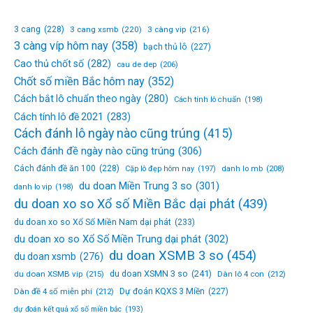
3 cang
(228)
3 cang xsmb
(220)
3 càng vip
(216)
3 càng víp hôm nay
(358)
bạch thủ lô
(227)
Cao thủ chốt số
(282)
cau de dep
(206)
Chốt số miền Bắc hôm nay
(352)
Cách bắt lô chuẩn theo ngày
(280)
Cách tính lô chuẩn
(198)
Cách tính lô đề 2021
(283)
Cách đánh lô ngày nào cũng trúng
(415)
Cách đánh đề ngày nào cũng trúng
(306)
Cách đánh đề ăn 100
(228)
Cặp lô đẹp hôm nay
(197)
danh lo mb
(208)
du doan Miền Trung 3 so
(301)
danh lo vip
(198)
du doan xo so Xổ số Miền Bắc dại phát
(439)
du doan xo so Xổ Số Miền Nam dại phát
(233)
du doan xo so Xổ Số Miền Trung dại phát
(302)
du doan XSMB 3 so
(454)
du doan xsmb
(276)
du doan XSMN 3 so
(241)
du doan XSMB vip
(215)
Dàn lô 4 con
(212)
Dàn đề 4 số miễn phí
(212)
Dự đoán KQXS 3 Miền
(227)
dự đoán kết quả xổ số miền bắc
(193)