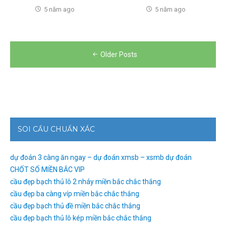
5 năm ago
5 năm ago
Điều
Older Posts
hướng
bài
viết
SOI CẦU CHUẨN XÁC
dự đoán 3 càng ăn ngay – dự đoán xmsb – xsmb dự đoán
CHỐT SỐ MIỀN BẮC VIP
cầu đẹp bạch thủ lô 2 nháy miền bắc chắc thắng
cầu đẹp ba càng víp miền bắc chắc thắng
cầu đẹp bạch thủ đề miền bắc chắc thắng
cầu đẹp bạch thủ lô kép miền bắc chắc thắng