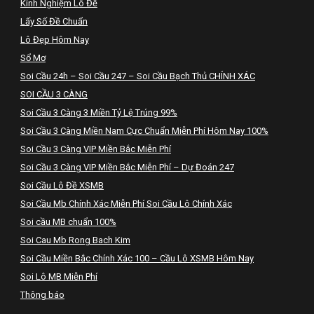
Kinh Nghiệm Lô Đề
Lấy Số Đề Chuẩn
Lô Đẹp Hôm Nay
Sổ Mơ
Soi Cầu 24h – Soi Cầu 247 – Soi Cầu Bạch Thủ CHÍNH XÁC
SOI CẦU 3 CÀNG
Soi Cầu 3 Càng 3 Miền Tỷ Lệ Trúng 99%
Soi Cầu 3 Càng Miền Nam Cực Chuẩn Miễn Phí Hôm Nay 100%
Soi Cầu 3 Càng VIP Miền Bắc Miễn Phí
Soi Cầu 3 Càng VIP Miền Bắc Miễn Phí – Dự Đoán 247
Soi Cầu Lô Đề XSMB
Soi Cầu Mb Chính Xác Miễn Phí Soi Cầu Lô Chính Xác
Soi cầu MB chuẩn 100%
Soi Cau Mb Rong Bach Kim
Soi Cầu Miền Bắc Chính Xác 100 – Cầu Lô XSMB Hôm Nay
Soi Lô MB Miễn Phí
Thông báo