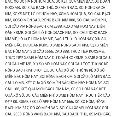
BẮC, XỔ SỐ HÀ NỘI HÔM QUA, SỔ KẾT QUẢ MIỀN BẮC, DU DOAN
KQXSMB, SOI CẦU BẠCH THỦ, XO MIEN BAC, SOI RONG BACH
KIM, KQXS NET, LÔ ĐỀ HÔM NAY, XSMB HOM QUA, SOI CẦU BẠCH
KIM, XOSO MIEN BAC, RỒNG BẠCH KIM 888, SOI CAU MIEN PHI,
SOI CẦU VIP, RỒNG BẠCH KIM 2888, KQXS MB HOM NAY, DIỄN
ĐÀN XSMB, SOI CẦU LÔ, RONGBACH KIM, SOI CAU RONG BACH
KIM VIP, LÔ ĐẸP HÔM NAY VIP, BẠCH THỦ LÔ HÔM NAY, XIN SỐ
MIỀN BẮC, DU DOAN KQXS, XSMB RONG BACH KIM, KQXS MIỀN
BẮC HÔM NAY, SOI CẦU 6666, CAU 888, TRUC TIEP KQXSMB,
TRỰC TIẾP XSMB HÔM NAY, DỰ ĐOÁN KQXSMB, XSMB SOI CAU,
SOI CAU VIP MB, XỔ SỐ MB HÔM NAY, SOI CAU TOT, THỐNG KÊ
RỒNG BẠCH KIM, CHOT LO, SOI CẦU XỔ SỐ, THỐNG KÊ XỔ SỐ
MIỀN BẮC HÔM NAY, SOI RỒNG BẠCH KIM, SOI CẦU LÔ MIỀN BẮC,
CAU LO MB, KẾT QUẢ XỔ SỐ MIỀN BẮC HÔM NAY HÔM NAY, SOI
CẦU 188, KẾT QUẢ MIỀN BẮC HÔM NAY, XO SO HÔM NAY, KET
QUẢ XỔ SỐ, SOI CẦU MIỄN PHÍ, XSMB HÔM NAY TRỰC TIẾP, CẦU
ĐẸP 88, XSMB 888, LÔ ĐẸP HÔM NAY 666, XỔ SỐ HÔM, RỒNG
BẠCH KIM 247, SÔ XÔ MIÊN BAC, SOI CẦU XSMB HÔM NAY, SOI
CAU 2888, RỒNG VÀNG BẠCH KIM, CAU BACH THU, XS MIEN BẮC,