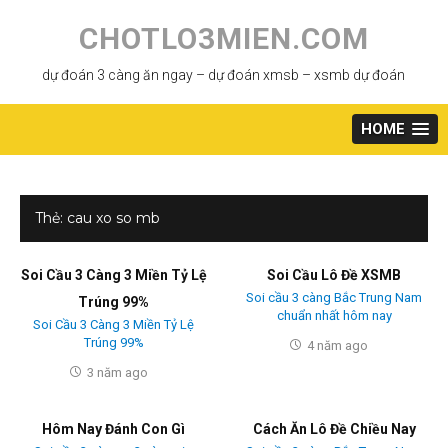
Skip
to
CHOTLO3MIEN.COM
content
dự đoán 3 càng ăn ngay – dự đoán xmsb – xsmb dự đoán
HOME
Thẻ:
cau xo so mb
Soi Cầu 3 Càng 3 Miền Tỷ Lệ
Soi Cầu Lô Đề XSMB
Soi cầu 3 càng Bắc Trung Nam
Trúng 99%
chuẩn nhất hôm nay
Soi Cầu 3 Càng 3 Miền Tỷ Lệ
Trúng 99%
4 năm ago
3 năm ago
Hôm Nay Đánh Con Gì
Cách Ăn Lô Đề Chiều Nay