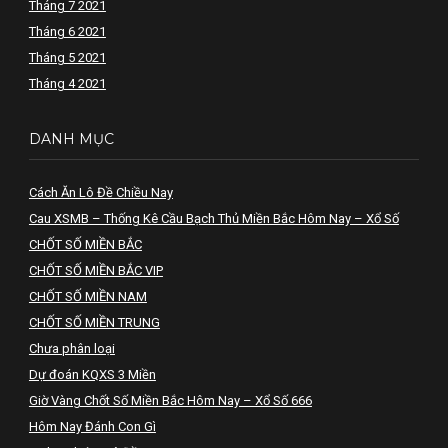
Tháng 7 2021
Tháng 6 2021
Tháng 5 2021
Tháng 4 2021
DANH MỤC
Cách Ăn Lô Đề Chiều Nay
Cau XSMB – Thống Kê Cầu Bạch Thủ Miền Bắc Hôm Nay – Xổ Số
CHỐT SỐ MIỀN BẮC
CHỐT SỐ MIỀN BẮC VIP
CHỐT SỐ MIỀN NAM
CHỐT SỐ MIỀN TRUNG
Chưa phân loại
Dự đoán KQXS 3 Miền
Giờ Vàng Chốt Số Miền Bắc Hôm Nay – Xổ Số 666
Hôm Nay Đánh Con Gì