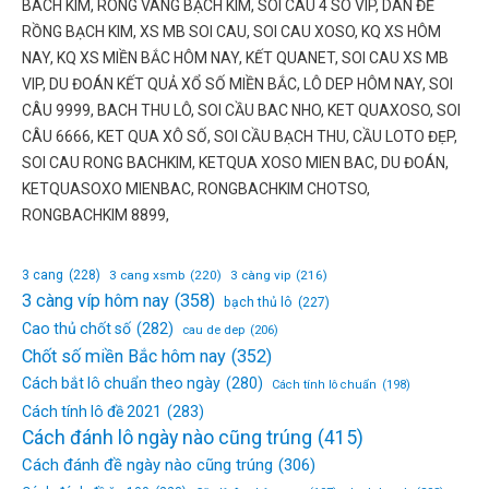
BACH KIM, RONG VANG BẠCH KIM, SOI CÂU 4 SO VIP, DÀN ĐỀ
RỒNG BẠCH KIM, XS MB SOI CAU, SOI CAU XOSO, KQ XS HÔM
NAY, KQ XS MIỀN BẮC HÔM NAY, KẾT QUANET, SOI CAU XS MB
VIP, DU ĐOÁN KẾT QUẢ XỔ SỐ MIỀN BẮC, LÔ DEP HÔM NAY, SOI
CÂU 9999, BACH THU LÔ, SOI CẦU BAC NHO, KET QUAXOSO, SOI
CÂU 6666, KET QUA XÔ SỐ, SOI CẦU BẠCH THU, CẦU LOTO ĐẸP,
SOI CAU RONG BACHKIM, KETQUA XOSO MIEN BAC, DU ĐOÁN,
KETQUASOXO MIENBAC, RONGBACHKIM CHOTSO,
RONGBACHKIM 8899,
3 cang
(228)
3 cang xsmb
(220)
3 càng vip
(216)
3 càng víp hôm nay
(358)
bạch thủ lô
(227)
Cao thủ chốt số
(282)
cau de dep
(206)
Chốt số miền Bắc hôm nay
(352)
Cách bắt lô chuẩn theo ngày
(280)
Cách tính lô chuẩn
(198)
Cách tính lô đề 2021
(283)
Cách đánh lô ngày nào cũng trúng
(415)
Cách đánh đề ngày nào cũng trúng
(306)