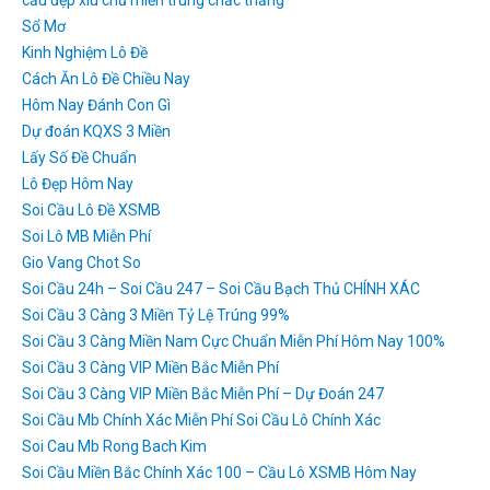
Sổ Mơ
Kinh Nghiệm Lô Đề
Cách Ăn Lô Đề Chiều Nay
Hôm Nay Đánh Con Gì
Dự đoán KQXS 3 Miền
Lấy Số Đề Chuẩn
Lô Đẹp Hôm Nay
Soi Cầu Lô Đề XSMB
Soi Lô MB Miễn Phí
Gio Vang Chot So
Soi Cầu 24h – Soi Cầu 247 – Soi Cầu Bạch Thủ CHÍNH XÁC
Soi Cầu 3 Càng 3 Miền Tỷ Lệ Trúng 99%
Soi Cầu 3 Càng Miền Nam Cực Chuẩn Miễn Phí Hôm Nay 100%
Soi Cầu 3 Càng VIP Miền Bắc Miễn Phí
Soi Cầu 3 Càng VIP Miền Bắc Miễn Phí – Dự Đoán 247
Soi Cầu Mb Chính Xác Miễn Phí Soi Cầu Lô Chính Xác
Soi Cau Mb Rong Bach Kim
Soi Cầu Miền Bắc Chính Xác 100 – Cầu Lô XSMB Hôm Nay