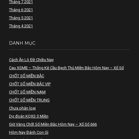
Tháng 7 2021
Tháng 6 2021
Tháng 5 2021
Tháng 4 2021
DANH MỤC
Cách Ăn Lô Đề Chiều Nay
Cau XSMB – Thống Kê Cầu Bạch Thủ Miền Bắc Hôm Nay – Xổ Số
CHỐT SỐ MIỀN BẮC
CHỐT SỐ MIỀN BẮC VIP
CHỐT SỐ MIỀN NAM
CHỐT SỐ MIỀN TRUNG
Chưa phân loại
Dự đoán KQXS 3 Miền
Giờ Vàng Chốt Số Miền Bắc Hôm Nay – Xổ Số 666
Hôm Nay Đánh Con Gì