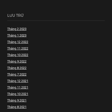
LƯU TRỮ
Tháng 2 2023
Tháng 1 2023
Tháng 12 2022
Tháng 11 2022
Tháng 10 2022
Tháng 9 2022
Tháng 8 2022
Tháng 7 2022
Tháng 12 2021
Tháng 11 2021
Tháng 10 2021
Tháng 9 2021
Tháng 8 2021