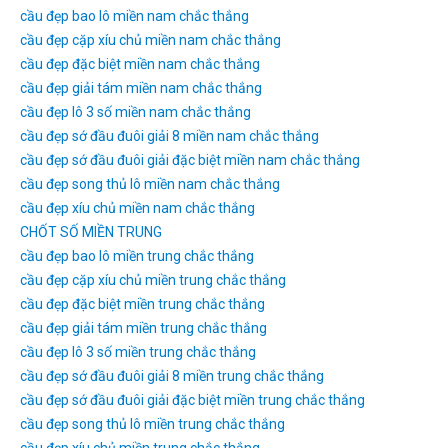
cầu đẹp bao lô miền nam chắc thắng
cầu đẹp cặp xíu chủ miền nam chắc thắng
cầu đẹp đặc biệt miền nam chắc thắng
cầu đẹp giải tám miền nam chắc thắng
cầu đẹp lô 3 số miền nam chắc thắng
cầu đẹp sớ đầu đuôi giải 8 miền nam chắc thắng
cầu đẹp sớ đầu đuôi giải đặc biệt miền nam chắc thắng
cầu đẹp song thủ lô miền nam chắc thắng
cầu đẹp xíu chủ miền nam chắc thắng
CHỐT SỐ MIỀN TRUNG
cầu đẹp bao lô miền trung chắc thắng
cầu đẹp cặp xíu chủ miền trung chắc thắng
cầu đẹp đặc biệt miền trung chắc thắng
cầu đẹp giải tám miền trung chắc thắng
cầu đẹp lô 3 số miền trung chắc thắng
cầu đẹp sớ đầu đuôi giải 8 miền trung chắc thắng
cầu đẹp sớ đầu đuôi giải đặc biệt miền trung chắc thắng
cầu đẹp song thủ lô miền trung chắc thắng
cầu đẹp xíu chủ miền trung chắc thắng