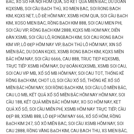
BẮC, XỔ SỐ HÀ NỘI HÔM QUA, SỔ KẾT QUẢ MIỀN BẮC, DU DOAN
KQXSMB, SOI CẦU BẠCH THỦ, XO MIEN BAC, SOI RONG BACH
KIM, KQXS NET, LÔ ĐỀ HÔM NAY, XSMB HOM QUA, SOI CẦU BẠCH
KIM, XOSO MIEN BAC, RỒNG BẠCH KIM 888, SOI CAU MIEN PHI,
SOI CẦU VIP, RỒNG BẠCH KIM 2888, KQXS MB HOM NAY, DIỄN
ĐÀN XSMB, SOI CẦU LÔ, RONGBACH KIM, SOI CAU RONG BACH
KIM VIP, LÔ ĐẸP HÔM NAY VIP, BẠCH THỦ LÔ HÔM NAY, XIN SỐ
MIỀN BẮC, DU DOAN KQXS, XSMB RONG BACH KIM, KQXS MIỀN
BẮC HÔM NAY, SOI CẦU 6666, CAU 888, TRUC TIEP KQXSMB,
TRỰC TIẾP XSMB HÔM NAY, DỰ ĐOÁN KQXSMB, XSMB SOI CAU,
SOI CAU VIP MB, XỔ SỐ MB HÔM NAY, SOI CAU TOT, THỐNG KÊ
RỒNG BẠCH KIM, CHOT LO, SOI CẦU XỔ SỐ, THỐNG KÊ XỔ SỐ
MIỀN BẮC HÔM NAY, SOI RỒNG BẠCH KIM, SOI CẦU LÔ MIỀN BẮC,
CAU LO MB, KẾT QUẢ XỔ SỐ MIỀN BẮC HÔM NAY HÔM NAY, SOI
CẦU 188, KẾT QUẢ MIỀN BẮC HÔM NAY, XO SO HÔM NAY, KET
QUẢ XỔ SỐ, SOI CẦU MIỄN PHÍ, XSMB HÔM NAY TRỰC TIẾP, CẦU
ĐẸP 88, XSMB 888, LÔ ĐẸP HÔM NAY 666, XỔ SỐ HÔM, RỒNG
BẠCH KIM 247, SÔ XÔ MIÊN BAC, SOI CẦU XSMB HÔM NAY, SOI
CAU 2888, RỒNG VÀNG BẠCH KIM, CAU BACH THU, XS MIEN BẮC,