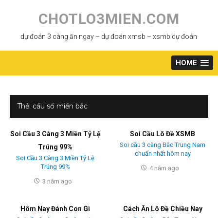
Skip
to
CHOTLO3MIEN.COM
content
dự đoán 3 càng ăn ngay – dự đoán xmsb – xsmb dự đoán
HOME
Thẻ:
cầu số miền bắc
Soi Cầu 3 Càng 3 Miền Tỷ Lệ
Soi Cầu Lô Đề XSMB
Soi cầu 3 càng Bắc Trung Nam
Trúng 99%
chuẩn nhất hôm nay
Soi Cầu 3 Càng 3 Miền Tỷ Lệ
Trúng 99%
4 năm ago
3 năm ago
Hôm Nay Đánh Con Gì
Cách Ăn Lô Đề Chiều Nay