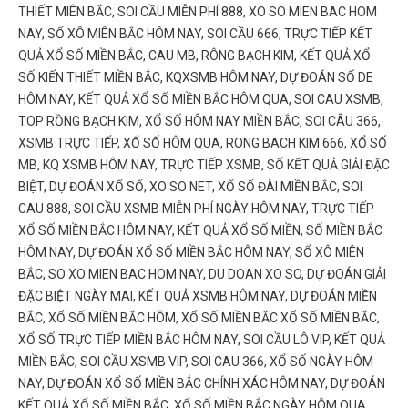
THIẾT MIÊN BẮC, SOI CẦU MIỄN PHÍ 888, XO SO MIEN BAC HOM
NAY, SỔ XÔ MIÊN BẮC HÔM NAY, SOI CẦU 666, TRỰC TIẾP KẾT
QUẢ XỔ SỐ MIỀN BẮC, CAU MB, RÔNG BẠCH KIM, KẾT QUẢ XỔ
SỐ KIẾN THIẾT MIỀN BẮC, KQXSMB HÔM NAY, DỰ ĐOÁN SỐ DE
HÔM NAY, KẾT QUẢ XỔ SỐ MIỀN BẮC HÔM QUA, SOI CAU XSMB,
TOP RỒNG BẠCH KIM, XỔ SỐ HÔM NAY MIỀN BẮC, SOI CÂU 366,
XSMB TRỰC TIẾP, XỔ SỐ HÔM QUA, RONG BACH KIM 666, XỔ SỐ
MB, KQ XSMB HÔM NAY, TRỰC TIẾP XSMB, SỐ KẾT QUẢ GIẢI ĐẶC
BIỆT, DỰ ĐOÁN XỔ SỐ, XO SO NET, XỔ SỐ ĐÀI MIỀN BẮC, SOI
CAU 888, SOI CẦU XSMB MIỄN PHÍ NGÀY HÔM NAY, TRỰC TIẾP
XỔ SỐ MIỀN BẮC HÔM NAY, KẾT QUẢ XỔ SỐ MIỀN, SỐ MIỀN BẮC
HÔM NAY, DỰ ĐOÁN XỔ SỐ MIỀN BẮC HÔM NAY, SỔ XÔ MIÊN
BẮC, SO XO MIEN BAC HOM NAY, DU DOAN XO SO, DỰ ĐOÁN GIẢI
ĐẶC BIỆT NGÀY MAI, KẾT QUẢ XSMB HÔM NAY, DỰ ĐOÁN MIỀN
BẮC, XỔ SỐ MIỀN BẮC HÔM, XỔ SỐ MIỀN BẮC XỔ SỐ MIỀN BẮC,
XỔ SỐ TRỰC TIẾP MIỀN BẮC HÔM NAY, SOI CẦU LÔ VIP, KẾT QUẢ
MIỀN BẮC, SOI CẦU XSMB VIP, SOI CAU 366, XỔ SỐ NGÀY HÔM
NAY, DỰ ĐOÁN XỔ SỐ MIỀN BẮC CHÍNH XÁC HÔM NAY, DỰ ĐOÁN
KẾT QUẢ XỔ SỐ MIỀN BẮC, XỔ SỐ MIỀN BẮC NGÀY HÔM QUA,