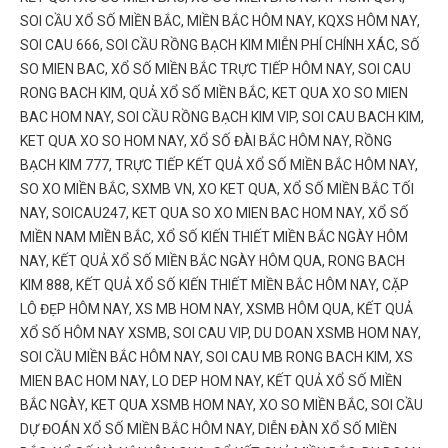
SOI CẦU XỔ SỐ MIỀN BẮC, MIỀN BẮC HÔM NAY, KQXS HÔM NAY,
SOI CAU 666, SOI CẦU RỒNG BẠCH KIM MIỄN PHÍ CHÍNH XÁC, SỐ
SO MIEN BAC, XỔ SỐ MIỀN BẮC TRỰC TIẾP HÔM NAY, SOI CAU
RONG BACH KIM, QUẢ XỔ SỐ MIỀN BẮC, KET QUA XO SO MIEN
BAC HOM NAY, SOI CẦU RỒNG BẠCH KIM VIP, SOI CAU BACH KIM,
KET QUA XO SO HOM NAY, XỔ SỐ ĐÀI BẮC HÔM NAY, RỒNG
BẠCH KIM 777, TRỰC TIẾP KẾT QUẢ XỔ SỐ MIỀN BẮC HÔM NAY,
SO XO MIỀN BẮC, SXMB VN, XO KET QUA, XỔ SỐ MIỀN BẮC TỐI
NAY, SOICAU247, KET QUA SO XO MIEN BAC HOM NAY, XỔ SỐ
MIỀN NAM MIỀN BẮC, XỔ SỐ KIẾN THIẾT MIỀN BẮC NGÀY HÔM
NAY, KẾT QUẢ XỔ SỐ MIỀN BẮC NGÀY HÔM QUA, RONG BACH
KIM 888, KẾT QUẢ XỔ SỐ KIẾN THIẾT MIỀN BẮC HÔM NAY, CẶP
LÔ ĐẸP HÔM NAY, XS MB HOM NAY, XSMB HÔM QUA, KẾT QUẢ
XỔ SỐ HÔM NAY XSMB, SOI CAU VIP, DU DOAN XSMB HOM NAY,
SOI CẦU MIỀN BẮC HÔM NAY, SOI CAU MB RONG BACH KIM, XS
MIEN BAC HOM NAY, LO DEP HOM NAY, KẾT QUẢ XỔ SỐ MIỀN
BẮC NGÀY, KET QUA XSMB HOM NAY, XO SO MIỀN BẮC, SOI CẦU
DỰ ĐOÁN XỔ SỐ MIỀN BẮC HÔM NAY, DIỄN ĐÀN XỔ SỐ MIỀN