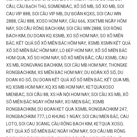
CÂU, CẦU BẠCH THỦ, SOMIENBAC, XÔ SỐ MB, SỐ XO MB, SOI
CAU VIP 888, SOI CẦU VIP MB, DỰ ĐOÁN KQXS, SOI CAU WIN
2888, CẦU 888, XOSO HOM NAY, CẦU 666, XSKTMB NGÀY HÔM
NAY, SOI CÂU RÔNG BACH KIM, SOI CẦU WIN 2888, SOI RÔNG
BACH KIM, DU DOAN KQ XSMB, XO SỐ HOM NAY, SO XÔ MIÊN
BẮC, KẾT QUẢ SỔ XÔ MIÊN BẮC HÔM NAY, XSMB XSMN KẾT QUẢ
XỐ SỐ MIỀN BẮC HÔM NAY, LO ĐEP HOM NAY, XỔ SỐ MIỀN BẮC
HOM QUA, XỔ SO HOM NAY, SÔ XÔ MIÊN BÂC, CÂU XSMB, CAU
XS MB, RONGVANG BACHKIM, SOI CẦU MB HOM NAY, THONGKE
RONGBACHKIM, XS MIÊN BAC HOM NAY, DU ĐOÁN XỔ SỐ, DU
DOAN XO SỐ, DU DOAN KẾT QUẢ XỔ SỐ MIỀN BẮC, KẾT QUA MB,
KQ XSMB HOM NAY, KQ XS MB HOM NAY, KETQUAXOSO
MIENBAC, SOI CÂU 88, XS HÀ NỘI HOM NAY, SOI CẦU XS MB, XÔ
SÔ MIÊN BĂC NGAY HÔM NAY, XO MIEN BẮC, XSMB
RONGBACHKIM, DU ĐOAN KET QUA XSMB, RONGBACHKIM 247,
RONGBACHKIM 777, LO KHUNG 1 NGAY, SOI CAU MIEN BẮC, CAU
LOTO, SOI CAU 3CANG, CẦU RÔNG BACH KIM, KETQUA XOSO,
KẾT QUẢ XỔ SỐ MIÊN BẮC NGÀY HÔM NAY, SOI CÂU MB RÔNG