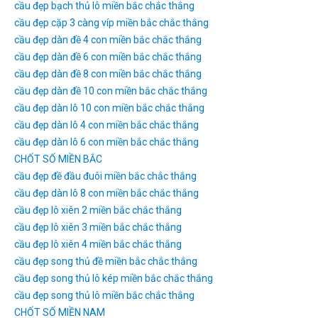
cầu đẹp bạch thủ lô miền bắc chắc thắng
cầu đẹp cặp 3 càng víp miền bắc chắc thắng
cầu đẹp dàn đề 4 con miền bắc chắc thắng
cầu đẹp dàn đề 6 con miền bắc chắc thắng
cầu đẹp dàn đề 8 con miền bắc chắc thắng
cầu đẹp dàn đề 10 con miền bắc chắc thắng
cầu đẹp dàn lô 10 con miền bắc chắc thắng
cầu đẹp dàn lô 4 con miền bắc chắc thắng
cầu đẹp dàn lô 6 con miền bắc chắc thắng
CHỐT SỐ MIỀN BẮC
cầu đẹp đề đầu đuôi miền bắc chắc thắng
cầu đẹp dàn lô 8 con miền bắc chắc thắng
cầu đẹp lô xiên 2 miền bắc chắc thắng
cầu đẹp lô xiên 3 miền bắc chắc thắng
cầu đẹp lô xiên 4 miền bắc chắc thắng
cầu đẹp song thủ đề miền bắc chắc thắng
cầu đẹp song thủ lô kép miền bắc chắc thắng
cầu đẹp song thủ lô miền bắc chắc thắng
CHỐT SỐ MIỀN NAM