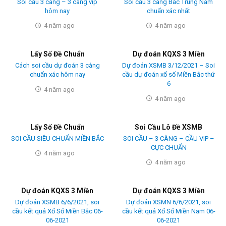
Soi cầu 3 càng – 3 càng vip
Soi cầu 3 càng Bắc Trung Nam
hôm nay
chuẩn xác nhất
4 năm ago
4 năm ago
Lấy Số Đề Chuẩn
Dự đoán KQXS 3 Miền
Cách soi cầu dự đoán 3 càng
Dự đoán XSMB 3/12/2021 – Soi
chuẩn xác hôm nay
cầu dự đoán xổ số Miền Bắc thứ
6
4 năm ago
4 năm ago
Lấy Số Đề Chuẩn
Soi Cầu Lô Đề XSMB
SOI CẦU SIÊU CHUẨN MIỀN BẮC
SOI CẦU – 3 CÀNG – CẦU VIP –
CỰC CHUẨN
4 năm ago
4 năm ago
Dự đoán KQXS 3 Miền
Dự đoán KQXS 3 Miền
Dự đoán XSMB 6/6/2021, soi
Dự đoán XSMN 6/6/2021, soi
cầu kết quả Xổ Số Miền Bắc 06-
cầu kết quả Xổ Số Miền Nam 06-
06-2021
06-2021