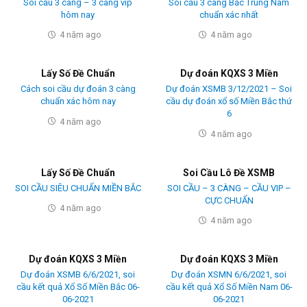
Soi cầu 3 càng – 3 càng vip
Soi cầu 3 càng Bắc Trung Nam
hôm nay
chuẩn xác nhất
4 năm ago
4 năm ago
Lấy Số Đề Chuẩn
Dự đoán KQXS 3 Miền
Cách soi cầu dự đoán 3 càng
Dự đoán XSMB 3/12/2021 – Soi
chuẩn xác hôm nay
cầu dự đoán xổ số Miền Bắc thứ
6
4 năm ago
4 năm ago
Lấy Số Đề Chuẩn
Soi Cầu Lô Đề XSMB
SOI CẦU SIÊU CHUẨN MIỀN BẮC
SOI CẦU – 3 CÀNG – CẦU VIP –
CỰC CHUẨN
4 năm ago
4 năm ago
Dự đoán KQXS 3 Miền
Dự đoán KQXS 3 Miền
Dự đoán XSMB 6/6/2021, soi
Dự đoán XSMN 6/6/2021, soi
cầu kết quả Xổ Số Miền Bắc 06-
cầu kết quả Xổ Số Miền Nam 06-
06-2021
06-2021