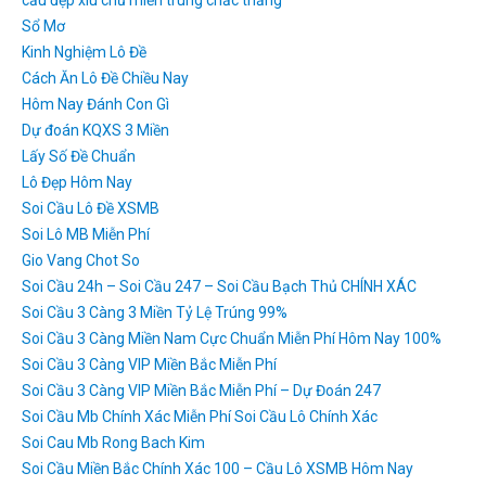
Sổ Mơ
Kinh Nghiệm Lô Đề
Cách Ăn Lô Đề Chiều Nay
Hôm Nay Đánh Con Gì
Dự đoán KQXS 3 Miền
Lấy Số Đề Chuẩn
Lô Đẹp Hôm Nay
Soi Cầu Lô Đề XSMB
Soi Lô MB Miễn Phí
Gio Vang Chot So
Soi Cầu 24h – Soi Cầu 247 – Soi Cầu Bạch Thủ CHÍNH XÁC
Soi Cầu 3 Càng 3 Miền Tỷ Lệ Trúng 99%
Soi Cầu 3 Càng Miền Nam Cực Chuẩn Miễn Phí Hôm Nay 100%
Soi Cầu 3 Càng VIP Miền Bắc Miễn Phí
Soi Cầu 3 Càng VIP Miền Bắc Miễn Phí – Dự Đoán 247
Soi Cầu Mb Chính Xác Miễn Phí Soi Cầu Lô Chính Xác
Soi Cau Mb Rong Bach Kim
Soi Cầu Miền Bắc Chính Xác 100 – Cầu Lô XSMB Hôm Nay