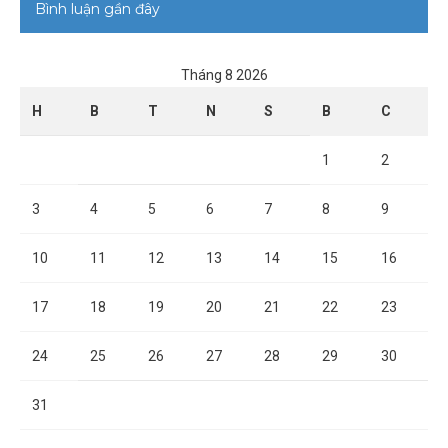
Bình luận gần đây
Tháng 8 2026
H
B
T
N
S
B
C
1
2
3
4
5
6
7
8
9
10
11
12
13
14
15
16
17
18
19
20
21
22
23
24
25
26
27
28
29
30
31