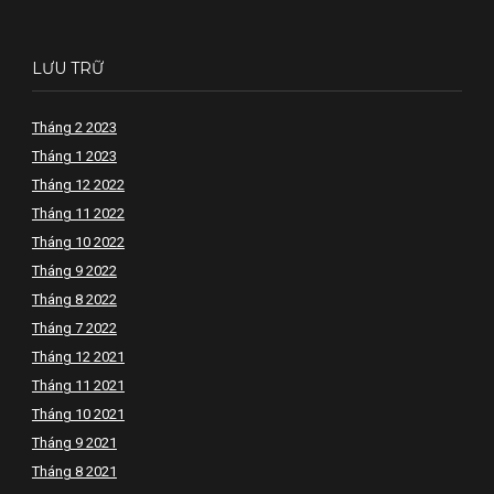
LƯU TRỮ
Tháng 2 2023
Tháng 1 2023
Tháng 12 2022
Tháng 11 2022
Tháng 10 2022
Tháng 9 2022
Tháng 8 2022
Tháng 7 2022
Tháng 12 2021
Tháng 11 2021
Tháng 10 2021
Tháng 9 2021
Tháng 8 2021