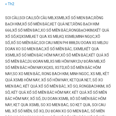
« Th2
SOI CẦU,SOI CAU,SÔI CẦU MB,XSMB,XỔ SỐ MIEN BAC,RỒNG
BẠCH KIM,XỔ SỐ MIÊN BẮC,KET QUẢ NET,RỒNG BẠCH KIM
666,XỔ SỐ MIỀN BAC,XO SỐ MIỀN BẮC,RONGBẠCHKIM,KẾT QUẢ
XỔ SỐ,KQXSMB,KET QUA XS MB,KQ XSMB,MINH NGỌC,XÔ
SỐ,XỔ SO MIỀN BẮC,SOI CAU MIEN PHI 888,DU DOAN XS MB,DU
DOAN XO SO MIEN BAC,XỔ SỐ MIỀN BẮC, SXMB,KẾT QUA
XSMB,XỔ SỐ MIÊN BẮC HÔM NAY,XÔ SÔ MIÊN BĂC,KẾT QUẢ XỔ
SỐ MIỀN BẮC,DU ĐOAN MB,XS MB HÔM NAY,DỰ ĐOÁN MB,XỔ
SỐ MIỀN BẮC HÔM NAY,KQXS, XSTD,XÔ SỐ MIỀN BẮC HÔM
NAY,SO XO MIEN BẮC, RONG BACH KIM, MINH NGOC, XS MB, KÊT
QUẢ XSMB HÔM NAY, XỔ SỐ HÔM NAY, KETQUA NET, SỐ XO
MIEN BAC, KẾT QUẢ XỔ SỐ MIÊN BẮC, XÔ SO, RONGBACHKIM, XỔ
SÔ, KẾT QUẢ XỔ SỐ MIỀN BẮC HÔM NAY, KẾT QUẢ XỔ SỐ MIÊN
BẮC HÔM NAY, XỔ SỐ, DU DOAN XSMB, XÔ SÔ MIÊN BĂC HÔM
NAY, KET QUA XSMB, SO XO MIEN BAC, SO KET QUA, SOI CAU
MB, XỔ SỐ MIỀN, SỐ XO, DU ĐOAN XO SO MIEN BAC, SỐ MIỀN