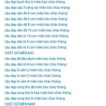
cầu đẹp bạch thủ lô miền bắc chắc thắng
cầu đẹp cặp 3 càng víp miền bắc chắc thắng
cầu đẹp dàn đề 4 con miền bắc chắc thắng
cầu đẹp dàn đề 6 con miền bắc chắc thắng
cầu đẹp dàn đề 8 con miền bắc chắc thắng
cầu đẹp dàn đề 10 con miền bắc chắc thắng
cầu đẹp dàn lô 10 con miền bắc chắc thắng
cầu đẹp dàn lô 4 con miền bắc chắc thắng
cầu đẹp dàn lô 6 con miền bắc chắc thắng
CHỐT SỐ MIỀN BẮC
cầu đẹp đề đầu đuôi miền bắc chắc thắng
cầu đẹp dàn lô 8 con miền bắc chắc thắng
cầu đẹp lô xiên 2 miền bắc chắc thắng
cầu đẹp lô xiên 3 miền bắc chắc thắng
cầu đẹp lô xiên 4 miền bắc chắc thắng
cầu đẹp song thủ đề miền bắc chắc thắng
cầu đẹp song thủ lô kép miền bắc chắc thắng
cầu đẹp song thủ lô miền bắc chắc thắng
CHỐT SỐ MIỀN NAM