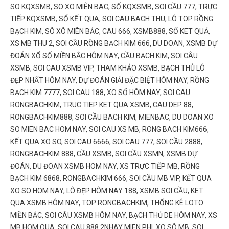
SO KQXSMB, SO XO MIÊN BAC, SỐ KQXSMB, SOI CẦU 777, TRỰC
TIẾP KQXSMB, SỔ KẾT QUA, SOI CAU BACH THU, LÔ TOP RỒNG
BẠCH KIM, SÔ XÔ MIÊN BẮC, CAU 666, XSMB888, SỔ KET QUẢ,
XS MB THU 2, SOI CẦU RỒNG BẠCH KIM 666, DU DOAN, XSMB DỰ
ĐOÁN XỔ SỐ MIỀN BẮC HÔM NAY, CẦU BẠCH KIM, SOI CÂU
XSMB, SOI CAU XSMB VIP, THAM KHẢO XSMB, BẠCH THỦ LÔ
ĐẸP NHẤT HÔM NAY, DỰ ĐOÁN GIẢI ĐẶC BIỆT HÔM NAY, RỒNG
BẠCH KIM 7777, SOI CAU 188, XO SỐ HÔM NAY, SOI CAU
RONGBACHKIM, TRUC TIEP KET QUA XSMB, CAU DEP 88,
RONGBACHKIM888, SOI CẦU BACH KIM, MIENBAC, DU DOAN XO
SO MIEN BAC HOM NAY, SOI CAU XS MB, RONG BACH KIM666,
KẾT QUA XO SO, SOI CAU 6666, SOI CAU 777, SOI CẦU 2888,
RONGBACHKIM 888, CẦU XSMB, SOI CẦU XSMN, XSMB DỰ
ĐOÁN, DU ĐOAN XSMB HOM NAY, XS TRỰC TIẾP MB, RỒNG
BẠCH KIM 6868, RONGBACHKIM 666, SOI CẦU MB VIP, KẾT QUA
XO SO HOM NAY, LÔ ĐẸP HÔM NAY 188, XSMB SOI CẦU, KET
QUA XSMB HÔM NAY, TOP RONGBACHKIM, THỐNG KÊ LOTO
MIỀN BẮC, SOI CÂU XSMB HÔM NAY, BẠCH THỦ DE HÔM NAY, XS
MB HOM QUA, SOI CAU 888 2NHAY MIEN PHI, XO SÔ MB, SOI