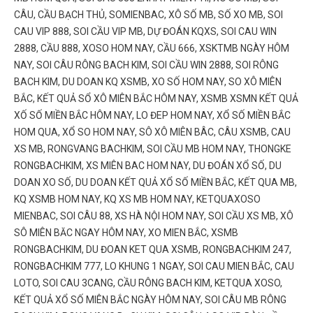
CÂU, CẦU BẠCH THỦ, SOMIENBAC, XÔ SỐ MB, SỐ XO MB, SOI
CAU VIP 888, SOI CẦU VIP MB, DỰ ĐOÁN KQXS, SOI CAU WIN
2888, CẦU 888, XOSO HOM NAY, CẦU 666, XSKTMB NGÀY HÔM
NAY, SOI CÂU RÔNG BACH KIM, SOI CẦU WIN 2888, SOI RÔNG
BACH KIM, DU DOAN KQ XSMB, XO SỐ HOM NAY, SO XÔ MIÊN
BẮC, KẾT QUẢ SỔ XÔ MIÊN BẮC HÔM NAY, XSMB XSMN KẾT QUẢ
XỐ SỐ MIỀN BẮC HÔM NAY, LO ĐEP HOM NAY, XỔ SỐ MIỀN BẮC
HOM QUA, XỔ SO HOM NAY, SÔ XÔ MIÊN BÂC, CÂU XSMB, CAU
XS MB, RONGVANG BACHKIM, SOI CẦU MB HOM NAY, THONGKE
RONGBACHKIM, XS MIÊN BAC HOM NAY, DU ĐOÁN XỔ SỐ, DU
DOAN XO SỐ, DU DOAN KẾT QUẢ XỔ SỐ MIỀN BẮC, KẾT QUA MB,
KQ XSMB HOM NAY, KQ XS MB HOM NAY, KETQUAXOSO
MIENBAC, SOI CÂU 88, XS HÀ NỘI HOM NAY, SOI CẦU XS MB, XÔ
SÔ MIÊN BĂC NGAY HÔM NAY, XO MIEN BẮC, XSMB
RONGBACHKIM, DU ĐOAN KET QUA XSMB, RONGBACHKIM 247,
RONGBACHKIM 777, LO KHUNG 1 NGAY, SOI CAU MIEN BẮC, CAU
LOTO, SOI CAU 3CANG, CẦU RÔNG BACH KIM, KETQUA XOSO,
KẾT QUẢ XỔ SỐ MIÊN BẮC NGÀY HÔM NAY, SOI CÂU MB RÔNG