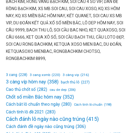
BACH KIM, RONG VANG BẠCH KIM, SOI CÂU 4 SO VIP, DÀN ĐỀ
RỒNG BẠCH KIM, XS MB SOI CAU, SOI CAU XOSO, KQ XS HÔM
NAY, KQ XS MIỀN BẮC HÔM NAY, KẾT QUANET, SOI CAU XS MB
VIP, DU ĐOÁN KẾT QUẢ XỔ SỐ MIỀN BẮC, LÔ DEP HÔM NAY, SOI
CÂU 9999, BACH THU LÔ, SOI CẦU BAC NHO, KET QUAXOSO, SOI
CÂU 6666, KET QUA XÔ SỐ, SOI CẦU BẠCH THU, CẦU LOTO ĐẸP,
SOI CAU RONG BACHKIM, KETQUA XOSO MIEN BAC, DU ĐOÁN,
KETQUASOXO MIENBAC, RONGBACHKIM CHOTSO,
RONGBACHKIM 8899,
3 cang
(228)
3 cang xsmb
(220)
3 càng vip
(216)
3 càng víp hôm nay
(358)
bạch thủ lô
(227)
Cao thủ chốt số
(282)
cau de dep
(206)
Chốt số miền Bắc hôm nay
(352)
Cách bắt lô chuẩn theo ngày
(280)
Cách tính lô chuẩn
(198)
Cách tính lô đề 2021
(283)
Cách đánh lô ngày nào cũng trúng
(415)
Cách đánh đề ngày nào cũng trúng
(306)