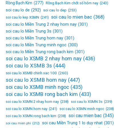
Rồng Bạch Kim
(277)
Rồng Bạch Kim chốt số hôm nay
(243)
soi cau lo de
(292)
soi cau lo dep
(253)
soi cau lo mien bac
(368)
soi cau lo kep XSMN
(241)
soi cau lo Miền Trung 2 nhay hom nay
(301)
soi cau lo Miền Trung 3s
(301)
soi cau lo Miền Trung hom nay
(301)
soi cau lo Miền Trung minh ngoc
(300)
soi cau lo Miền Trung rong bach kim
(301)
soi cau lo XSMB 2 nhay hom nay
(436)
soi cau lo XSMB 3s
(444)
soi cau lo XSMB chinh xac 100
(260)
soi cau lo XSMB hom nay
(447)
soi cau lo XSMB minh ngoc
(435)
soi cau lo XSMB rong bach kim
(433)
soi cau lo XSMN 2 nhay hom nay
(238)
soi cau lo XSMN 3s
(239)
soi cau lo XSMN hom nay
(241)
soi cau lo XSMN minh ngoc
(238)
soi cau mien bac
(345)
soi cau lo XSMN rong bach kim
(238)
soi cau Miền Trung 1 lo duy nhat
(301)
soi cau mien phi
(212)