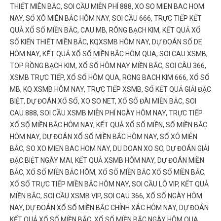
THIẾT MIÊN BẮC, SOI CẦU MIỄN PHÍ 888, XO SO MIEN BAC HOM
NAY, SỔ XÔ MIÊN BẮC HÔM NAY, SOI CẦU 666, TRỰC TIẾP KẾT
QUẢ XỔ SỐ MIỀN BẮC, CAU MB, RÔNG BẠCH KIM, KẾT QUẢ XỔ
SỐ KIẾN THIẾT MIỀN BẮC, KQXSMB HÔM NAY, DỰ ĐOÁN SỐ DE
HÔM NAY, KẾT QUẢ XỔ SỐ MIỀN BẮC HÔM QUA, SOI CAU XSMB,
TOP RỒNG BẠCH KIM, XỔ SỐ HÔM NAY MIỀN BẮC, SOI CÂU 366,
XSMB TRỰC TIẾP, XỔ SỐ HÔM QUA, RONG BACH KIM 666, XỔ SỐ
MB, KQ XSMB HÔM NAY, TRỰC TIẾP XSMB, SỐ KẾT QUẢ GIẢI ĐẶC
BIỆT, DỰ ĐOÁN XỔ SỐ, XO SO NET, XỔ SỐ ĐÀI MIỀN BẮC, SOI
CAU 888, SOI CẦU XSMB MIỄN PHÍ NGÀY HÔM NAY, TRỰC TIẾP
XỔ SỐ MIỀN BẮC HÔM NAY, KẾT QUẢ XỔ SỐ MIỀN, SỐ MIỀN BẮC
HÔM NAY, DỰ ĐOÁN XỔ SỐ MIỀN BẮC HÔM NAY, SỔ XÔ MIÊN
BẮC, SO XO MIEN BAC HOM NAY, DU DOAN XO SO, DỰ ĐOÁN GIẢI
ĐẶC BIỆT NGÀY MAI, KẾT QUẢ XSMB HÔM NAY, DỰ ĐOÁN MIỀN
BẮC, XỔ SỐ MIỀN BẮC HÔM, XỔ SỐ MIỀN BẮC XỔ SỐ MIỀN BẮC,
XỔ SỐ TRỰC TIẾP MIỀN BẮC HÔM NAY, SOI CẦU LÔ VIP, KẾT QUẢ
MIỀN BẮC, SOI CẦU XSMB VIP, SOI CAU 366, XỔ SỐ NGÀY HÔM
NAY, DỰ ĐOÁN XỔ SỐ MIỀN BẮC CHÍNH XÁC HÔM NAY, DỰ ĐOÁN
KẾT QUẢ XỔ SỐ MIỀN BẮC, XỔ SỐ MIỀN BẮC NGÀY HÔM QUA,