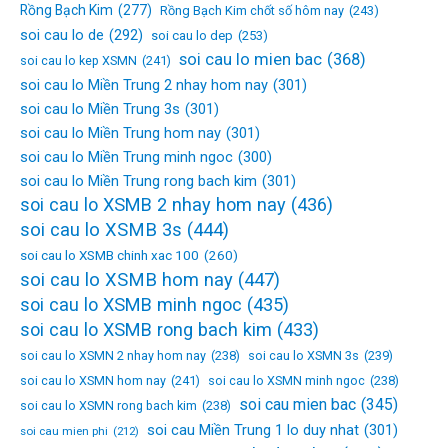
Rồng Bạch Kim
(277)
Rồng Bạch Kim chốt số hôm nay
(243)
soi cau lo de
(292)
soi cau lo dep
(253)
soi cau lo mien bac
(368)
soi cau lo kep XSMN
(241)
soi cau lo Miền Trung 2 nhay hom nay
(301)
soi cau lo Miền Trung 3s
(301)
soi cau lo Miền Trung hom nay
(301)
soi cau lo Miền Trung minh ngoc
(300)
soi cau lo Miền Trung rong bach kim
(301)
soi cau lo XSMB 2 nhay hom nay
(436)
soi cau lo XSMB 3s
(444)
soi cau lo XSMB chinh xac 100
(260)
soi cau lo XSMB hom nay
(447)
soi cau lo XSMB minh ngoc
(435)
soi cau lo XSMB rong bach kim
(433)
soi cau lo XSMN 2 nhay hom nay
(238)
soi cau lo XSMN 3s
(239)
soi cau lo XSMN hom nay
(241)
soi cau lo XSMN minh ngoc
(238)
soi cau mien bac
(345)
soi cau lo XSMN rong bach kim
(238)
soi cau Miền Trung 1 lo duy nhat
(301)
soi cau mien phi
(212)