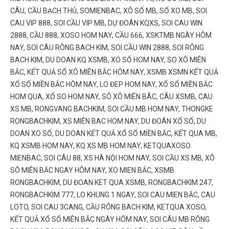
CÂU, CẦU BẠCH THỦ, SOMIENBAC, XÔ SỐ MB, SỐ XO MB, SOI
CAU VIP 888, SOI CẦU VIP MB, DỰ ĐOÁN KQXS, SOI CAU WIN
2888, CẦU 888, XOSO HOM NAY, CẦU 666, XSKTMB NGÀY HÔM
NAY, SOI CÂU RÔNG BACH KIM, SOI CẦU WIN 2888, SOI RÔNG
BACH KIM, DU DOAN KQ XSMB, XO SỐ HOM NAY, SO XÔ MIÊN
BẮC, KẾT QUẢ SỔ XÔ MIÊN BẮC HÔM NAY, XSMB XSMN KẾT QUẢ
XỐ SỐ MIỀN BẮC HÔM NAY, LO ĐEP HOM NAY, XỔ SỐ MIỀN BẮC
HOM QUA, XỔ SO HOM NAY, SÔ XÔ MIÊN BÂC, CÂU XSMB, CAU
XS MB, RONGVANG BACHKIM, SOI CẦU MB HOM NAY, THONGKE
RONGBACHKIM, XS MIÊN BAC HOM NAY, DU ĐOÁN XỔ SỐ, DU
DOAN XO SỐ, DU DOAN KẾT QUẢ XỔ SỐ MIỀN BẮC, KẾT QUA MB,
KQ XSMB HOM NAY, KQ XS MB HOM NAY, KETQUAXOSO
MIENBAC, SOI CÂU 88, XS HÀ NỘI HOM NAY, SOI CẦU XS MB, XÔ
SÔ MIÊN BĂC NGAY HÔM NAY, XO MIEN BẮC, XSMB
RONGBACHKIM, DU ĐOAN KET QUA XSMB, RONGBACHKIM 247,
RONGBACHKIM 777, LO KHUNG 1 NGAY, SOI CAU MIEN BẮC, CAU
LOTO, SOI CAU 3CANG, CẦU RÔNG BACH KIM, KETQUA XOSO,
KẾT QUẢ XỔ SỐ MIÊN BẮC NGÀY HÔM NAY, SOI CÂU MB RÔNG