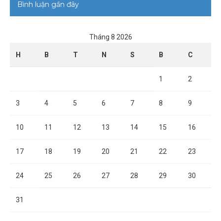
Bình luận gần đây
Tháng 8 2026
H
B
T
N
S
B
C
1
2
3
4
5
6
7
8
9
10
11
12
13
14
15
16
17
18
19
20
21
22
23
24
25
26
27
28
29
30
31