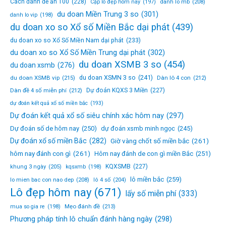
Cách đánh đề ăn 100
(228)
Cặp lô đẹp hôm nay
(197)
danh lo mb
(208)
du doan Miền Trung 3 so
(301)
danh lo vip
(198)
du doan xo so Xổ số Miền Bắc dại phát
(439)
du doan xo so Xổ Số Miền Nam dại phát
(233)
du doan xo so Xổ Số Miền Trung dại phát
(302)
du doan XSMB 3 so
(454)
du doan xsmb
(276)
du doan XSMN 3 so
(241)
du doan XSMB vip
(215)
Dàn lô 4 con
(212)
Dàn đề 4 số miễn phí
(212)
Dự đoán KQXS 3 Miền
(227)
dự đoán kết quả xổ số miền bắc
(193)
Dự đoán kết quả xổ số siêu chính xác hôm nay
(297)
Dự đoán số de hôm nay
(250)
dự đoán xsmb minh ngọc
(245)
Dự đoán xổ số miền Bắc
(282)
Giờ vàng chốt số miền bắc
(261)
hôm nay đánh con gì
(261)
Hôm nay đánh de con gì miền Bắc
(251)
KQXSMB
(227)
khung 3 ngày
(205)
kqsxmb
(198)
lô miền bắc
(259)
lo mien bac con nao dep
(208)
lô 4 số
(204)
Lô đẹp hôm nay
(671)
lấy số miễn phí
(333)
Mẹo đánh đề
(213)
mua so gia re
(198)
Phương pháp tính lô chuẩn đánh hàng ngày
(298)