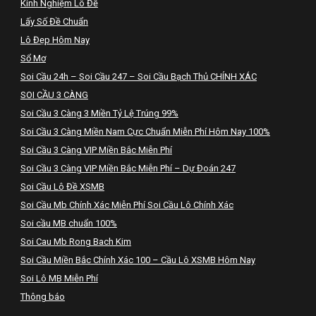
Kinh Nghiệm Lô Đề
Lấy Số Đề Chuẩn
Lô Đẹp Hôm Nay
Sổ Mơ
Soi Cầu 24h – Soi Cầu 247 – Soi Cầu Bạch Thủ CHÍNH XÁC
SOI CẦU 3 CÀNG
Soi Cầu 3 Càng 3 Miền Tỷ Lệ Trúng 99%
Soi Cầu 3 Càng Miền Nam Cực Chuẩn Miễn Phí Hôm Nay 100%
Soi Cầu 3 Càng VIP Miền Bắc Miễn Phí
Soi Cầu 3 Càng VIP Miền Bắc Miễn Phí – Dự Đoán 247
Soi Cầu Lô Đề XSMB
Soi Cầu Mb Chính Xác Miễn Phí Soi Cầu Lô Chính Xác
Soi cầu MB chuẩn 100%
Soi Cau Mb Rong Bach Kim
Soi Cầu Miền Bắc Chính Xác 100 – Cầu Lô XSMB Hôm Nay
Soi Lô MB Miễn Phí
Thông báo