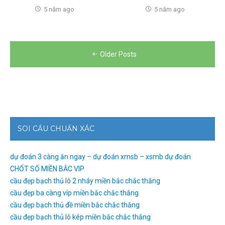
5 năm ago
5 năm ago
Điều
Older Posts
hướng
bài
viết
SOI CẦU CHUẨN XÁC
dự đoán 3 càng ăn ngay – dự đoán xmsb – xsmb dự đoán
CHỐT SỐ MIỀN BẮC VIP
cầu đẹp bạch thủ lô 2 nháy miền bắc chắc thắng
cầu đẹp ba càng víp miền bắc chắc thắng
cầu đẹp bạch thủ đề miền bắc chắc thắng
cầu đẹp bạch thủ lô kép miền bắc chắc thắng