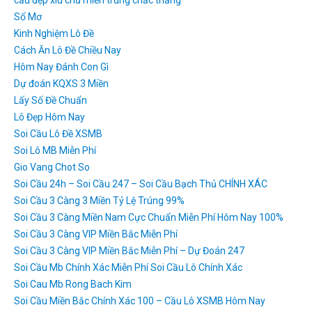
Sổ Mơ
Kinh Nghiệm Lô Đề
Cách Ăn Lô Đề Chiều Nay
Hôm Nay Đánh Con Gì
Dự đoán KQXS 3 Miền
Lấy Số Đề Chuẩn
Lô Đẹp Hôm Nay
Soi Cầu Lô Đề XSMB
Soi Lô MB Miễn Phí
Gio Vang Chot So
Soi Cầu 24h – Soi Cầu 247 – Soi Cầu Bạch Thủ CHÍNH XÁC
Soi Cầu 3 Càng 3 Miền Tỷ Lệ Trúng 99%
Soi Cầu 3 Càng Miền Nam Cực Chuẩn Miễn Phí Hôm Nay 100%
Soi Cầu 3 Càng VIP Miền Bắc Miễn Phí
Soi Cầu 3 Càng VIP Miền Bắc Miễn Phí – Dự Đoán 247
Soi Cầu Mb Chính Xác Miễn Phí Soi Cầu Lô Chính Xác
Soi Cau Mb Rong Bach Kim
Soi Cầu Miền Bắc Chính Xác 100 – Cầu Lô XSMB Hôm Nay