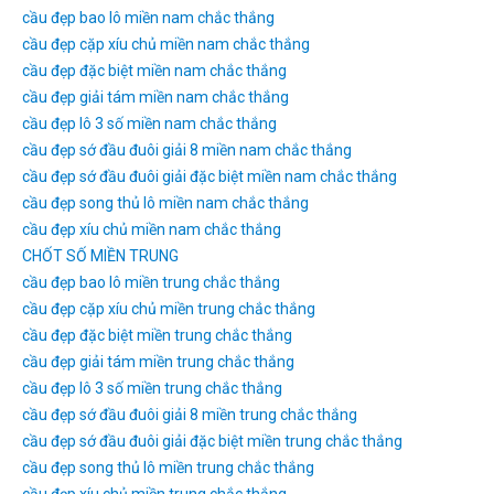
cầu đẹp bao lô miền nam chắc thắng
cầu đẹp cặp xíu chủ miền nam chắc thắng
cầu đẹp đặc biệt miền nam chắc thắng
cầu đẹp giải tám miền nam chắc thắng
cầu đẹp lô 3 số miền nam chắc thắng
cầu đẹp sớ đầu đuôi giải 8 miền nam chắc thắng
cầu đẹp sớ đầu đuôi giải đặc biệt miền nam chắc thắng
cầu đẹp song thủ lô miền nam chắc thắng
cầu đẹp xíu chủ miền nam chắc thắng
CHỐT SỐ MIỀN TRUNG
cầu đẹp bao lô miền trung chắc thắng
cầu đẹp cặp xíu chủ miền trung chắc thắng
cầu đẹp đặc biệt miền trung chắc thắng
cầu đẹp giải tám miền trung chắc thắng
cầu đẹp lô 3 số miền trung chắc thắng
cầu đẹp sớ đầu đuôi giải 8 miền trung chắc thắng
cầu đẹp sớ đầu đuôi giải đặc biệt miền trung chắc thắng
cầu đẹp song thủ lô miền trung chắc thắng
cầu đẹp xíu chủ miền trung chắc thắng