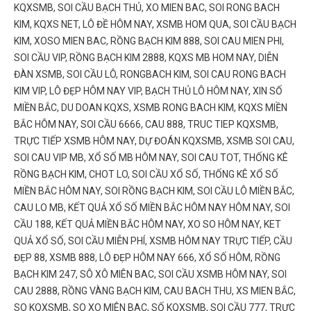
KQXSMB, SOI CẦU BẠCH THỦ, XO MIEN BAC, SOI RONG BACH
KIM, KQXS NET, LÔ ĐỀ HÔM NAY, XSMB HOM QUA, SOI CẦU BẠCH
KIM, XOSO MIEN BAC, RỒNG BẠCH KIM 888, SOI CAU MIEN PHI,
SOI CẦU VIP, RỒNG BẠCH KIM 2888, KQXS MB HOM NAY, DIỄN
ĐÀN XSMB, SOI CẦU LÔ, RONGBACH KIM, SOI CAU RONG BACH
KIM VIP, LÔ ĐẸP HÔM NAY VIP, BẠCH THỦ LÔ HÔM NAY, XIN SỐ
MIỀN BẮC, DU DOAN KQXS, XSMB RONG BACH KIM, KQXS MIỀN
BẮC HÔM NAY, SOI CẦU 6666, CAU 888, TRUC TIEP KQXSMB,
TRỰC TIẾP XSMB HÔM NAY, DỰ ĐOÁN KQXSMB, XSMB SOI CAU,
SOI CAU VIP MB, XỔ SỐ MB HÔM NAY, SOI CAU TOT, THỐNG KÊ
RỒNG BẠCH KIM, CHOT LO, SOI CẦU XỔ SỐ, THỐNG KÊ XỔ SỐ
MIỀN BẮC HÔM NAY, SOI RỒNG BẠCH KIM, SOI CẦU LÔ MIỀN BẮC,
CAU LO MB, KẾT QUẢ XỔ SỐ MIỀN BẮC HÔM NAY HÔM NAY, SOI
CẦU 188, KẾT QUẢ MIỀN BẮC HÔM NAY, XO SO HÔM NAY, KET
QUẢ XỔ SỐ, SOI CẦU MIỄN PHÍ, XSMB HÔM NAY TRỰC TIẾP, CẦU
ĐẸP 88, XSMB 888, LÔ ĐẸP HÔM NAY 666, XỔ SỐ HÔM, RỒNG
BẠCH KIM 247, SÔ XÔ MIÊN BAC, SOI CẦU XSMB HÔM NAY, SOI
CAU 2888, RỒNG VÀNG BẠCH KIM, CAU BACH THU, XS MIEN BẮC,
SO KQXSMB, SO XO MIÊN BAC, SỐ KQXSMB, SOI CẦU 777, TRỰC