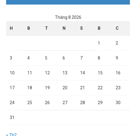
Tháng 8 2026
H
B
T
N
S
B
C
1
2
3
4
5
6
7
8
9
10
11
12
13
14
15
16
17
18
19
20
21
22
23
24
25
26
27
28
29
30
31
« Th2