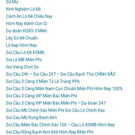
Sổ Mơ
Kinh Nghiệm Lô Đề
Cách Ăn Lô Đề Chiều Nay
Hôm Nay Đánh Con Gì
Dự đoán KQXS 3 Miền
Lấy Số Đề Chuẩn
Lô Đẹp Hôm Nay
Soi Cầu Lô Đề XSMB
Soi Lô MB Miễn Phí
Gio Vang Chot So
Soi Cầu 24h – Soi Cầu 247 – Soi Cầu Bạch Thủ CHÍNH XÁC
Soi Cầu 3 Càng 3 Miền Tỷ Lệ Trúng 99%
Soi Cầu 3 Càng Miền Nam Cực Chuẩn Miễn Phí Hôm Nay 100%
Soi Cầu 3 Càng VIP Miền Bắc Miễn Phí
Soi Cầu 3 Càng VIP Miền Bắc Miễn Phí – Dự Đoán 247
Soi Cầu Mb Chính Xác Miễn Phí Soi Cầu Lô Chính Xác
Soi Cau Mb Rong Bach Kim
Soi Cầu Miền Bắc Chính Xác 100 – Cầu Lô XSMB Hôm Nay
Soi Cầu Rồng Bạch Kim 666 Hôm Nay Miễn Phí