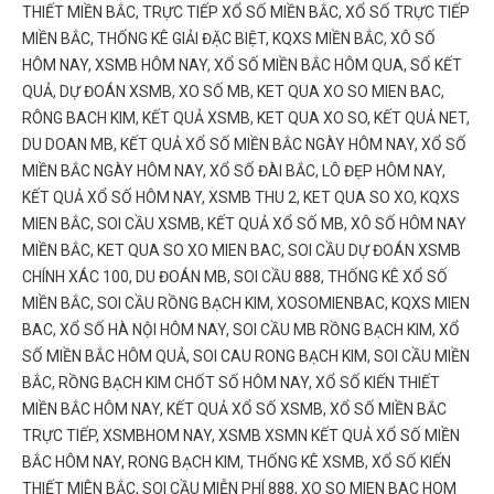
THIẾT MIỀN BẮC, TRỰC TIẾP XỔ SỐ MIỀN BẮC, XỔ SỐ TRỰC TIẾP
MIỀN BẮC, THỐNG KÊ GIẢI ĐẶC BIỆT, KQXS MIỀN BẮC, XÔ SỐ
HÔM NAY, XSMB HÔM NAY, XỔ SỐ MIỀN BẮC HÔM QUA, SỔ KẾT
QUẢ, DỰ ĐOÁN XSMB, XO SỐ MB, KET QUA XO SO MIEN BAC,
RÔNG BACH KIM, KẾT QUẢ XSMB, KET QUA XO SO, KẾT QUẢ NET,
DU DOAN MB, KẾT QUẢ XỔ SỐ MIỀN BẮC NGÀY HÔM NAY, XỔ SỐ
MIỀN BẮC NGÀY HÔM NAY, XỔ SỐ ĐÀI BẮC, LÔ ĐẸP HÔM NAY,
KẾT QUẢ XỔ SỐ HÔM NAY, XSMB THU 2, KET QUA SO XO, KQXS
MIEN BẮC, SOI CẦU XSMB, KẾT QUẢ XỔ SỐ MB, XÔ SỐ HÔM NAY
MIỀN BẮC, KET QUA SO XO MIEN BAC, SOI CẦU DỰ ĐOÁN XSMB
CHÍNH XÁC 100, DU ĐOÁN MB, SOI CẦU 888, THỐNG KÊ XỔ SỐ
MIỀN BẮC, SOI CẦU RỒNG BẠCH KIM, XOSOMIENBAC, KQXS MIEN
BAC, XỔ SỐ HÀ NỘI HÔM NAY, SOI CẦU MB RỒNG BẠCH KIM, XỔ
SỐ MIỀN BẮC HÔM QUẢ, SOI CAU RONG BẠCH KIM, SOI CẦU MIỀN
BẮC, RỒNG BẠCH KIM CHỐT SỐ HÔM NAY, XỔ SỐ KIẾN THIẾT
MIỀN BẮC HÔM NAY, KẾT QUẢ XỔ SỐ XSMB, XỔ SỐ MIỀN BẮC
TRỰC TIẾP, XSMBHOM NAY, XSMB XSMN KẾT QUẢ XỔ SỐ MIỀN
BẮC HÔM NAY, RONG BẠCH KIM, THỐNG KÊ XSMB, XỔ SỐ KIẾN
THIẾT MIÊN BẮC, SOI CẦU MIỄN PHÍ 888, XO SO MIEN BAC HOM