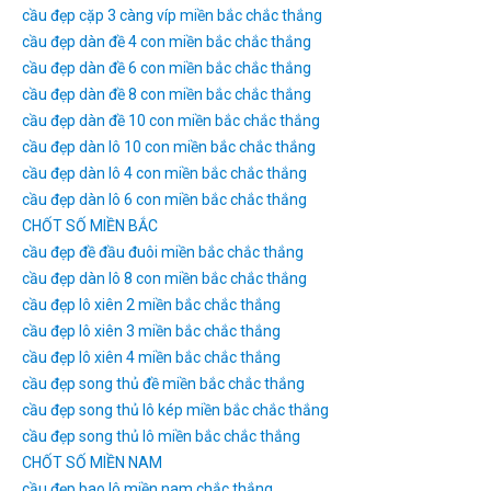
cầu đẹp cặp 3 càng víp miền bắc chắc thắng
cầu đẹp dàn đề 4 con miền bắc chắc thắng
cầu đẹp dàn đề 6 con miền bắc chắc thắng
cầu đẹp dàn đề 8 con miền bắc chắc thắng
cầu đẹp dàn đề 10 con miền bắc chắc thắng
cầu đẹp dàn lô 10 con miền bắc chắc thắng
cầu đẹp dàn lô 4 con miền bắc chắc thắng
cầu đẹp dàn lô 6 con miền bắc chắc thắng
CHỐT SỐ MIỀN BẮC
cầu đẹp đề đầu đuôi miền bắc chắc thắng
cầu đẹp dàn lô 8 con miền bắc chắc thắng
cầu đẹp lô xiên 2 miền bắc chắc thắng
cầu đẹp lô xiên 3 miền bắc chắc thắng
cầu đẹp lô xiên 4 miền bắc chắc thắng
cầu đẹp song thủ đề miền bắc chắc thắng
cầu đẹp song thủ lô kép miền bắc chắc thắng
cầu đẹp song thủ lô miền bắc chắc thắng
CHỐT SỐ MIỀN NAM
cầu đẹp bao lô miền nam chắc thắng