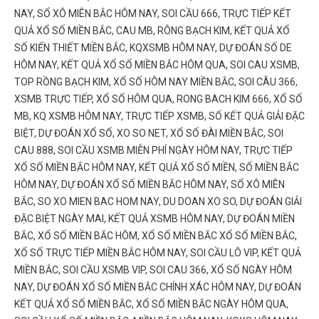
NAY, SỔ XÔ MIÊN BẮC HÔM NAY, SOI CẦU 666, TRỰC TIẾP KẾT
QUẢ XỔ SỐ MIỀN BẮC, CAU MB, RÔNG BẠCH KIM, KẾT QUẢ XỔ
SỐ KIẾN THIẾT MIỀN BẮC, KQXSMB HÔM NAY, DỰ ĐOÁN SỐ DE
HÔM NAY, KẾT QUẢ XỔ SỐ MIỀN BẮC HÔM QUA, SOI CAU XSMB,
TOP RỒNG BẠCH KIM, XỔ SỐ HÔM NAY MIỀN BẮC, SOI CÂU 366,
XSMB TRỰC TIẾP, XỔ SỐ HÔM QUA, RONG BACH KIM 666, XỔ SỐ
MB, KQ XSMB HÔM NAY, TRỰC TIẾP XSMB, SỐ KẾT QUẢ GIẢI ĐẶC
BIỆT, DỰ ĐOÁN XỔ SỐ, XO SO NET, XỔ SỐ ĐÀI MIỀN BẮC, SOI
CAU 888, SOI CẦU XSMB MIỄN PHÍ NGÀY HÔM NAY, TRỰC TIẾP
XỔ SỐ MIỀN BẮC HÔM NAY, KẾT QUẢ XỔ SỐ MIỀN, SỐ MIỀN BẮC
HÔM NAY, DỰ ĐOÁN XỔ SỐ MIỀN BẮC HÔM NAY, SỔ XÔ MIÊN
BẮC, SO XO MIEN BAC HOM NAY, DU DOAN XO SO, DỰ ĐOÁN GIẢI
ĐẶC BIỆT NGÀY MAI, KẾT QUẢ XSMB HÔM NAY, DỰ ĐOÁN MIỀN
BẮC, XỔ SỐ MIỀN BẮC HÔM, XỔ SỐ MIỀN BẮC XỔ SỐ MIỀN BẮC,
XỔ SỐ TRỰC TIẾP MIỀN BẮC HÔM NAY, SOI CẦU LÔ VIP, KẾT QUẢ
MIỀN BẮC, SOI CẦU XSMB VIP, SOI CAU 366, XỔ SỐ NGÀY HÔM
NAY, DỰ ĐOÁN XỔ SỐ MIỀN BẮC CHÍNH XÁC HÔM NAY, DỰ ĐOÁN
KẾT QUẢ XỔ SỐ MIỀN BẮC, XỔ SỐ MIỀN BẮC NGÀY HÔM QUA,