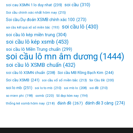
soi cầu
(310)
soi cau XSMN 1 lo duy nhat
(239)
Soi cầu chính xác nhất hôm nay
(215)
Soi cầu Dự đoán XSMB chính xác 100
(273)
soi cầu lô
(430)
soi cầu kết quả xổ số miền bắc
(193)
soi cầu lô kép miền trung
(304)
soi cầu lô kép xsmb
(453)
soi cầu lô Miền Trung chuẩn
(299)
soi cầu lô mn âm dương
(1444)
soi cầu lô XSMB chuẩn
(432)
soi cầu lô XSMN chuẩn
(238)
Soi cầu MB Rồng Bạch Kim
(244)
Soi cầu XSMB
(241)
soi cầu xổ số miền bắc
(213)
Soi Cầu Đề
(200)
soi lo mb
(251)
soi lo to mb
(210)
soi mb lo
(208)
soi đề
(210)
sxmb
(220)
so mien phi
(198)
Số đẹp hôm nay
(194)
đánh đề
(267)
đánh đề 3 càng
(274)
thống kê xsmb hôm nay
(218)