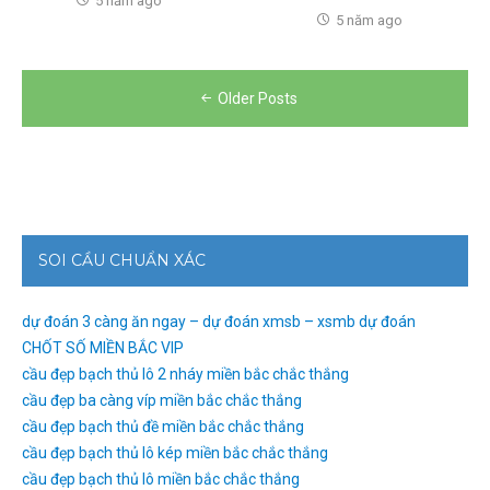
5 năm ago
5 năm ago
Điều
Older Posts
hướng
bài
viết
SOI CẦU CHUẨN XÁC
dự đoán 3 càng ăn ngay – dự đoán xmsb – xsmb dự đoán
CHỐT SỐ MIỀN BẮC VIP
cầu đẹp bạch thủ lô 2 nháy miền bắc chắc thắng
cầu đẹp ba càng víp miền bắc chắc thắng
cầu đẹp bạch thủ đề miền bắc chắc thắng
cầu đẹp bạch thủ lô kép miền bắc chắc thắng
cầu đẹp bạch thủ lô miền bắc chắc thắng