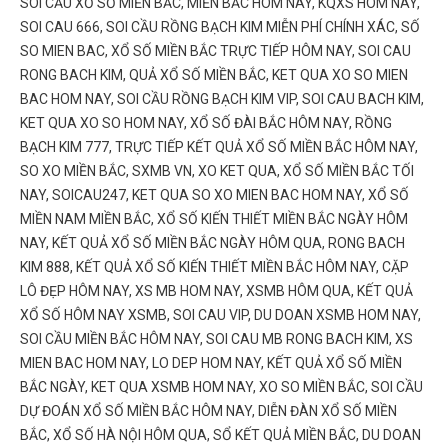
SOI CẦU XỔ SỐ MIỀN BẮC, MIỀN BẮC HÔM NAY, KQXS HÔM NAY,
SOI CAU 666, SOI CẦU RỒNG BẠCH KIM MIỄN PHÍ CHÍNH XÁC, SỐ
SO MIEN BAC, XỔ SỐ MIỀN BẮC TRỰC TIẾP HÔM NAY, SOI CAU
RONG BACH KIM, QUẢ XỔ SỐ MIỀN BẮC, KET QUA XO SO MIEN
BAC HOM NAY, SOI CẦU RỒNG BẠCH KIM VIP, SOI CAU BACH KIM,
KET QUA XO SO HOM NAY, XỔ SỐ ĐÀI BẮC HÔM NAY, RỒNG
BẠCH KIM 777, TRỰC TIẾP KẾT QUẢ XỔ SỐ MIỀN BẮC HÔM NAY,
SO XO MIỀN BẮC, SXMB VN, XO KET QUA, XỔ SỐ MIỀN BẮC TỐI
NAY, SOICAU247, KET QUA SO XO MIEN BAC HOM NAY, XỔ SỐ
MIỀN NAM MIỀN BẮC, XỔ SỐ KIẾN THIẾT MIỀN BẮC NGÀY HÔM
NAY, KẾT QUẢ XỔ SỐ MIỀN BẮC NGÀY HÔM QUA, RONG BACH
KIM 888, KẾT QUẢ XỔ SỐ KIẾN THIẾT MIỀN BẮC HÔM NAY, CẶP
LÔ ĐẸP HÔM NAY, XS MB HOM NAY, XSMB HÔM QUA, KẾT QUẢ
XỔ SỐ HÔM NAY XSMB, SOI CAU VIP, DU DOAN XSMB HOM NAY,
SOI CẦU MIỀN BẮC HÔM NAY, SOI CAU MB RONG BACH KIM, XS
MIEN BAC HOM NAY, LO DEP HOM NAY, KẾT QUẢ XỔ SỐ MIỀN
BẮC NGÀY, KET QUA XSMB HOM NAY, XO SO MIỀN BẮC, SOI CẦU
DỰ ĐOÁN XỔ SỐ MIỀN BẮC HÔM NAY, DIỄN ĐÀN XỔ SỐ MIỀN
BẮC, XỔ SỐ HÀ NỘI HÔM QUA, SỔ KẾT QUẢ MIỀN BẮC, DU DOAN