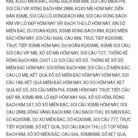
KIM, XOSO MIEN BAC, RỒNG BẠCH KIM 888, SOI CAU MIEN PHI,
SOI CẦU VIP, RỒNG BẠCH KIM 2888, KQXS MB HOM NAY, DIỄN
ĐÀN XSMB, SOI CẦU LÔ, RONGBACH KIM, SOI CAU RONG BACH
KIM VIP, LÔ ĐẸP HÔM NAY VIP, BẠCH THỦ LÔ HÔM NAY, XIN SỐ
MIỀN BẮC, DU DOAN KQXS, XSMB RONG BACH KIM, KQXS MIỀN
BẮC HÔM NAY, SOI CẦU 6666, CAU 888, TRUC TIEP KQXSMB,
TRỰC TIẾP XSMB HÔM NAY, DỰ ĐOÁN KQXSMB, XSMB SOI CAU,
SOI CAU VIP MB, XỔ SỐ MB HÔM NAY, SOI CAU TOT, THỐNG KÊ
RỒNG BẠCH KIM, CHOT LO, SOI CẦU XỔ SỐ, THỐNG KÊ XỔ SỐ
MIỀN BẮC HÔM NAY, SOI RỒNG BẠCH KIM, SOI CẦU LÔ MIỀN BẮC,
CAU LO MB, KẾT QUẢ XỔ SỐ MIỀN BẮC HÔM NAY HÔM NAY, SOI
CẦU 188, KẾT QUẢ MIỀN BẮC HÔM NAY, XO SO HÔM NAY, KET
QUẢ XỔ SỐ, SOI CẦU MIỄN PHÍ, XSMB HÔM NAY TRỰC TIẾP, CẦU
ĐẸP 88, XSMB 888, LÔ ĐẸP HÔM NAY 666, XỔ SỐ HÔM, RỒNG
BẠCH KIM 247, SÔ XÔ MIÊN BAC, SOI CẦU XSMB HÔM NAY, SOI
CAU 2888, RỒNG VÀNG BẠCH KIM, CAU BACH THU, XS MIEN BẮC,
SO KQXSMB, SO XO MIÊN BAC, SỐ KQXSMB, SOI CẦU 777, TRỰC
TIẾP KQXSMB, SỔ KẾT QUA, SOI CAU BACH THU, LÔ TOP RỒNG
BẠCH KIM, SÔ XÔ MIÊN BẮC, CAU 666, XSMB888, SỔ KET QUẢ,