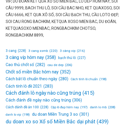
VIP, DU ĐOÁN KẾT QUẢ XỔ SỐ MIỀN BẮC, LÔ DEP HÔM NAY, SOI
CÂU 9999, BACH THU LÔ, SOI CẦU BAC NHO, KET QUAXOSO, SOI
CÂU 6666, KET QUA XÔ SỐ, SOI CẦU BẠCH THU, CẦU LOTO ĐẸP,
SOI CAU RONG BACHKIM, KETQUA XOSO MIEN BAC, DU ĐOÁN,
KETQUASOXO MIENBAC, RONGBACHKIM CHOTSO,
RONGBACHKIM 8899,
3 cang
(228)
3 cang xsmb
(220)
3 càng vip
(216)
3 càng víp hôm nay
(358)
bạch thủ lô
(227)
Cao thủ chốt số
(282)
cau de dep
(206)
Chốt số miền Bắc hôm nay
(352)
Cách bắt lô chuẩn theo ngày
(280)
Cách tính lô chuẩn
(198)
Cách tính lô đề 2021
(283)
Cách đánh lô ngày nào cũng trúng
(415)
Cách đánh đề ngày nào cũng trúng
(306)
Cách đánh đề ăn 100
(228)
Cặp lô đẹp hôm nay
(197)
danh lo mb
(208)
du doan Miền Trung 3 so
(301)
danh lo vip
(198)
du doan xo so Xổ số Miền Bắc dại phát
(439)