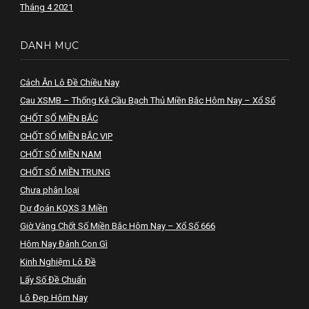
Tháng 4 2021
DANH MỤC
Cách Ăn Lô Đề Chiều Nay
Cau XSMB – Thống Kê Cầu Bạch Thủ Miền Bắc Hôm Nay – Xổ Số
CHỐT SỐ MIỀN BẮC
CHỐT SỐ MIỀN BẮC VIP
CHỐT SỐ MIỀN NAM
CHỐT SỐ MIỀN TRUNG
Chưa phân loại
Dự đoán KQXS 3 Miền
Giờ Vàng Chốt Số Miền Bắc Hôm Nay – Xổ Số 666
Hôm Nay Đánh Con Gì
Kinh Nghiệm Lô Đề
Lấy Số Đề Chuẩn
Lô Đẹp Hôm Nay