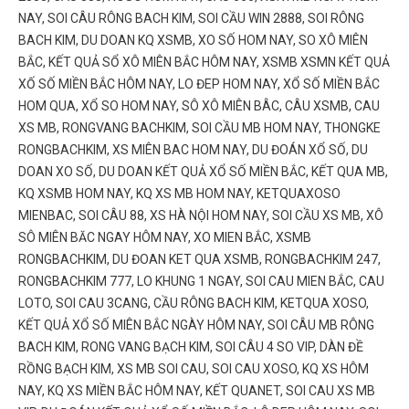
NAY, SOI CÂU RÔNG BACH KIM, SOI CẦU WIN 2888, SOI RÔNG
BACH KIM, DU DOAN KQ XSMB, XO SỐ HOM NAY, SO XÔ MIÊN
BẮC, KẾT QUẢ SỔ XÔ MIÊN BẮC HÔM NAY, XSMB XSMN KẾT QUẢ
XỐ SỐ MIỀN BẮC HÔM NAY, LO ĐEP HOM NAY, XỔ SỐ MIỀN BẮC
HOM QUA, XỔ SO HOM NAY, SÔ XÔ MIÊN BÂC, CÂU XSMB, CAU
XS MB, RONGVANG BACHKIM, SOI CẦU MB HOM NAY, THONGKE
RONGBACHKIM, XS MIÊN BAC HOM NAY, DU ĐOÁN XỔ SỐ, DU
DOAN XO SỐ, DU DOAN KẾT QUẢ XỔ SỐ MIỀN BẮC, KẾT QUA MB,
KQ XSMB HOM NAY, KQ XS MB HOM NAY, KETQUAXOSO
MIENBAC, SOI CÂU 88, XS HÀ NỘI HOM NAY, SOI CẦU XS MB, XÔ
SÔ MIÊN BĂC NGAY HÔM NAY, XO MIEN BẮC, XSMB
RONGBACHKIM, DU ĐOAN KET QUA XSMB, RONGBACHKIM 247,
RONGBACHKIM 777, LO KHUNG 1 NGAY, SOI CAU MIEN BẮC, CAU
LOTO, SOI CAU 3CANG, CẦU RÔNG BACH KIM, KETQUA XOSO,
KẾT QUẢ XỔ SỐ MIÊN BẮC NGÀY HÔM NAY, SOI CÂU MB RÔNG
BACH KIM, RONG VANG BẠCH KIM, SOI CÂU 4 SO VIP, DÀN ĐỀ
RỒNG BẠCH KIM, XS MB SOI CAU, SOI CAU XOSO, KQ XS HÔM
NAY, KQ XS MIỀN BẮC HÔM NAY, KẾT QUANET, SOI CAU XS MB