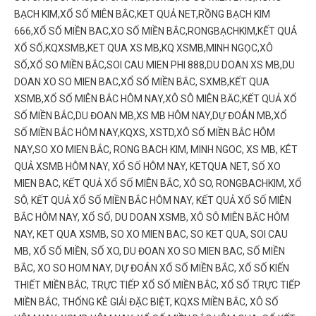
BẠCH KIM,XỔ SỐ MIÊN BẮC,KET QUẢ NET,RỒNG BẠCH KIM
666,XỔ SỐ MIỀN BAC,XO SỐ MIỀN BẮC,RONGBẠCHKIM,KẾT QUẢ
XỔ SỐ,KQXSMB,KET QUA XS MB,KQ XSMB,MINH NGỌC,XÔ
SỐ,XỔ SO MIỀN BẮC,SOI CAU MIEN PHI 888,DU DOAN XS MB,DU
DOAN XO SO MIEN BAC,XỔ SỐ MIỀN BẮC, SXMB,KẾT QUA
XSMB,XỔ SỐ MIÊN BẮC HÔM NAY,XÔ SÔ MIÊN BĂC,KẾT QUẢ XỔ
SỐ MIỀN BẮC,DU ĐOAN MB,XS MB HÔM NAY,DỰ ĐOÁN MB,XỔ
SỐ MIỀN BẮC HÔM NAY,KQXS, XSTD,XÔ SỐ MIỀN BẮC HÔM
NAY,SO XO MIEN BẮC, RONG BACH KIM, MINH NGOC, XS MB, KÊT
QUẢ XSMB HÔM NAY, XỔ SỐ HÔM NAY, KETQUA NET, SỐ XO
MIEN BAC, KẾT QUẢ XỔ SỐ MIÊN BẮC, XÔ SO, RONGBACHKIM, XỔ
SÔ, KẾT QUẢ XỔ SỐ MIỀN BẮC HÔM NAY, KẾT QUẢ XỔ SỐ MIÊN
BẮC HÔM NAY, XỔ SỐ, DU DOAN XSMB, XÔ SÔ MIÊN BĂC HÔM
NAY, KET QUA XSMB, SO XO MIEN BAC, SO KET QUA, SOI CAU
MB, XỔ SỐ MIỀN, SỐ XO, DU ĐOAN XO SO MIEN BAC, SỐ MIỀN
BẮC, XO SO HOM NAY, DỰ ĐOÁN XỔ SỐ MIỀN BẮC, XỔ SỐ KIẾN
THIẾT MIỀN BẮC, TRỰC TIẾP XỔ SỐ MIỀN BẮC, XỔ SỐ TRỰC TIẾP
MIỀN BẮC, THỐNG KÊ GIẢI ĐẶC BIỆT, KQXS MIỀN BẮC, XÔ SỐ