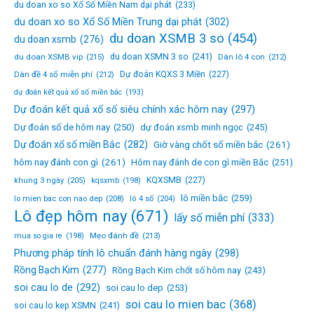
du doan xo so Xổ Số Miền Nam dại phát
(233)
du doan xo so Xổ Số Miền Trung dại phát
(302)
du doan XSMB 3 so
(454)
du doan xsmb
(276)
du doan XSMN 3 so
(241)
du doan XSMB vip
(215)
Dàn lô 4 con
(212)
Dàn đề 4 số miễn phí
(212)
Dự đoán KQXS 3 Miền
(227)
dự đoán kết quả xổ số miền bắc
(193)
Dự đoán kết quả xổ số siêu chính xác hôm nay
(297)
Dự đoán số de hôm nay
(250)
dự đoán xsmb minh ngọc
(245)
Dự đoán xổ số miền Bắc
(282)
Giờ vàng chốt số miền bắc
(261)
hôm nay đánh con gì
(261)
Hôm nay đánh de con gì miền Bắc
(251)
KQXSMB
(227)
khung 3 ngày
(205)
kqsxmb
(198)
lô miền bắc
(259)
lo mien bac con nao dep
(208)
lô 4 số
(204)
Lô đẹp hôm nay
(671)
lấy số miễn phí
(333)
Mẹo đánh đề
(213)
mua so gia re
(198)
Phương pháp tính lô chuẩn đánh hàng ngày
(298)
Rồng Bạch Kim
(277)
Rồng Bạch Kim chốt số hôm nay
(243)
soi cau lo de
(292)
soi cau lo dep
(253)
soi cau lo mien bac
(368)
soi cau lo kep XSMN
(241)