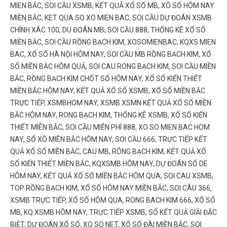
MIEN BẮC, SOI CẦU XSMB, KẾT QUẢ XỔ SỐ MB, XÔ SỐ HÔM NAY
MIỀN BẮC, KET QUA SO XO MIEN BAC, SOI CẦU DỰ ĐOÁN XSMB
CHÍNH XÁC 100, DU ĐOÁN MB, SOI CẦU 888, THỐNG KÊ XỔ SỐ
MIỀN BẮC, SOI CẦU RỒNG BẠCH KIM, XOSOMIENBAC, KQXS MIEN
BAC, XỔ SỐ HÀ NỘI HÔM NAY, SOI CẦU MB RỒNG BẠCH KIM, XỔ
SỐ MIỀN BẮC HÔM QUẢ, SOI CAU RONG BẠCH KIM, SOI CẦU MIỀN
BẮC, RỒNG BẠCH KIM CHỐT SỐ HÔM NAY, XỔ SỐ KIẾN THIẾT
MIỀN BẮC HÔM NAY, KẾT QUẢ XỔ SỐ XSMB, XỔ SỐ MIỀN BẮC
TRỰC TIẾP, XSMBHOM NAY, XSMB XSMN KẾT QUẢ XỔ SỐ MIỀN
BẮC HÔM NAY, RONG BẠCH KIM, THỐNG KÊ XSMB, XỔ SỐ KIẾN
THIẾT MIÊN BẮC, SOI CẦU MIỄN PHÍ 888, XO SO MIEN BAC HOM
NAY, SỔ XÔ MIÊN BẮC HÔM NAY, SOI CẦU 666, TRỰC TIẾP KẾT
QUẢ XỔ SỐ MIỀN BẮC, CAU MB, RÔNG BẠCH KIM, KẾT QUẢ XỔ
SỐ KIẾN THIẾT MIỀN BẮC, KQXSMB HÔM NAY, DỰ ĐOÁN SỐ DE
HÔM NAY, KẾT QUẢ XỔ SỐ MIỀN BẮC HÔM QUA, SOI CAU XSMB,
TOP RỒNG BẠCH KIM, XỔ SỐ HÔM NAY MIỀN BẮC, SOI CÂU 366,
XSMB TRỰC TIẾP, XỔ SỐ HÔM QUA, RONG BACH KIM 666, XỔ SỐ
MB, KQ XSMB HÔM NAY, TRỰC TIẾP XSMB, SỐ KẾT QUẢ GIẢI ĐẶC
BIỆT, DỰ ĐOÁN XỔ SỐ, XO SO NET, XỔ SỐ ĐÀI MIỀN BẮC, SOI