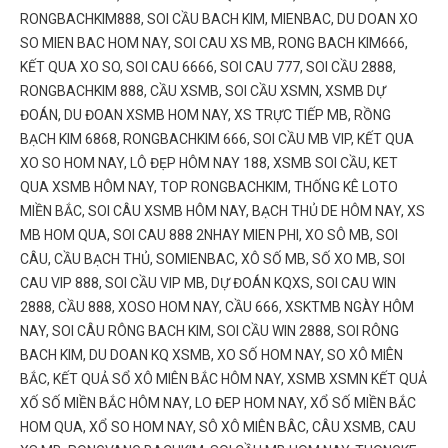
RONGBACHKIM888, SOI CẦU BACH KIM, MIENBAC, DU DOAN XO
SO MIEN BAC HOM NAY, SOI CAU XS MB, RONG BACH KIM666,
KẾT QUA XO SO, SOI CAU 6666, SOI CAU 777, SOI CẦU 2888,
RONGBACHKIM 888, CẦU XSMB, SOI CẦU XSMN, XSMB DỰ
ĐOÁN, DU ĐOAN XSMB HOM NAY, XS TRỰC TIẾP MB, RỒNG
BẠCH KIM 6868, RONGBACHKIM 666, SOI CẦU MB VIP, KẾT QUA
XO SO HOM NAY, LÔ ĐẸP HÔM NAY 188, XSMB SOI CẦU, KET
QUA XSMB HÔM NAY, TOP RONGBACHKIM, THỐNG KÊ LOTO
MIỀN BẮC, SOI CÂU XSMB HÔM NAY, BẠCH THỦ DE HÔM NAY, XS
MB HOM QUA, SOI CAU 888 2NHAY MIEN PHI, XO SÔ MB, SOI
CÂU, CẦU BẠCH THỦ, SOMIENBAC, XÔ SỐ MB, SỐ XO MB, SOI
CAU VIP 888, SOI CẦU VIP MB, DỰ ĐOÁN KQXS, SOI CAU WIN
2888, CẦU 888, XOSO HOM NAY, CẦU 666, XSKTMB NGÀY HÔM
NAY, SOI CÂU RÔNG BACH KIM, SOI CẦU WIN 2888, SOI RÔNG
BACH KIM, DU DOAN KQ XSMB, XO SỐ HOM NAY, SO XÔ MIÊN
BẮC, KẾT QUẢ SỔ XÔ MIÊN BẮC HÔM NAY, XSMB XSMN KẾT QUẢ
XỐ SỐ MIỀN BẮC HÔM NAY, LO ĐEP HOM NAY, XỔ SỐ MIỀN BẮC
HOM QUA, XỔ SO HOM NAY, SÔ XÔ MIÊN BÂC, CÂU XSMB, CAU