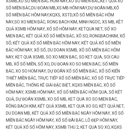
XSMB,XỔ SỐ MIÊN BẮC HÔM NAY,XÔ SÔ MIÊN BĂC,KẾT QUẢ XỔ
SỐ MIỀN BẮC,DU ĐOAN MB,XS MB HÔM NAY,DỰ ĐOÁN MB,XỔ
SỐ MIỀN BẮC HÔM NAY,KQXS, XSTD,XÔ SỐ MIỀN BẮC HÔM
NAY,SO XO MIEN BẮC, RONG BACH KIM, MINH NGOC, XS MB, KÊT
QUẢ XSMB HÔM NAY, XỔ SỐ HÔM NAY, KETQUA NET, SỐ XO
MIEN BAC, KẾT QUẢ XỔ SỐ MIÊN BẮC, XÔ SO, RONGBACHKIM, XỔ
SÔ, KẾT QUẢ XỔ SỐ MIỀN BẮC HÔM NAY, KẾT QUẢ XỔ SỐ MIÊN
BẮC HÔM NAY, XỔ SỐ, DU DOAN XSMB, XÔ SÔ MIÊN BĂC HÔM
NAY, KET QUA XSMB, SO XO MIEN BAC, SO KET QUA, SOI CAU
MB, XỔ SỐ MIỀN, SỐ XO, DU ĐOAN XO SO MIEN BAC, SỐ MIỀN
BẮC, XO SO HOM NAY, DỰ ĐOÁN XỔ SỐ MIỀN BẮC, XỔ SỐ KIẾN
THIẾT MIỀN BẮC, TRỰC TIẾP XỔ SỐ MIỀN BẮC, XỔ SỐ TRỰC TIẾP
MIỀN BẮC, THỐNG KÊ GIẢI ĐẶC BIỆT, KQXS MIỀN BẮC, XÔ SỐ
HÔM NAY, XSMB HÔM NAY, XỔ SỐ MIỀN BẮC HÔM QUA, SỔ KẾT
QUẢ, DỰ ĐOÁN XSMB, XO SỐ MB, KET QUA XO SO MIEN BAC,
RÔNG BACH KIM, KẾT QUẢ XSMB, KET QUA XO SO, KẾT QUẢ NET,
DU DOAN MB, KẾT QUẢ XỔ SỐ MIỀN BẮC NGÀY HÔM NAY, XỔ SỐ
MIỀN BẮC NGÀY HÔM NAY, XỔ SỐ ĐÀI BẮC, LÔ ĐẸP HÔM NAY,
KẾT QUẢ XỔ SỐ HÔM NAY, XSMB THU 2, KET QUA SO XO, KQXS