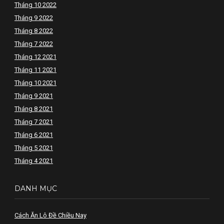
Tháng 10 2022
Tháng 9 2022
Tháng 8 2022
Tháng 7 2022
Tháng 12 2021
Tháng 11 2021
Tháng 10 2021
Tháng 9 2021
Tháng 8 2021
Tháng 7 2021
Tháng 6 2021
Tháng 5 2021
Tháng 4 2021
DANH MỤC
Cách Ăn Lô Đề Chiều Nay