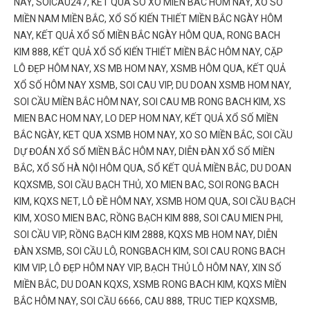
NAY, SOICAU247, KET QUA SO XO MIEN BAC HOM NAY, XỔ SỐ
MIỀN NAM MIỀN BẮC, XỔ SỐ KIẾN THIẾT MIỀN BẮC NGÀY HÔM
NAY, KẾT QUẢ XỔ SỐ MIỀN BẮC NGÀY HÔM QUA, RONG BACH
KIM 888, KẾT QUẢ XỔ SỐ KIẾN THIẾT MIỀN BẮC HÔM NAY, CẶP
LÔ ĐẸP HÔM NAY, XS MB HOM NAY, XSMB HÔM QUA, KẾT QUẢ
XỔ SỐ HÔM NAY XSMB, SOI CAU VIP, DU DOAN XSMB HOM NAY,
SOI CẦU MIỀN BẮC HÔM NAY, SOI CAU MB RONG BACH KIM, XS
MIEN BAC HOM NAY, LO DEP HOM NAY, KẾT QUẢ XỔ SỐ MIỀN
BẮC NGÀY, KET QUA XSMB HOM NAY, XO SO MIỀN BẮC, SOI CẦU
DỰ ĐOÁN XỔ SỐ MIỀN BẮC HÔM NAY, DIỄN ĐÀN XỔ SỐ MIỀN
BẮC, XỔ SỐ HÀ NỘI HÔM QUA, SỔ KẾT QUẢ MIỀN BẮC, DU DOAN
KQXSMB, SOI CẦU BẠCH THỦ, XO MIEN BAC, SOI RONG BACH
KIM, KQXS NET, LÔ ĐỀ HÔM NAY, XSMB HOM QUA, SOI CẦU BẠCH
KIM, XOSO MIEN BAC, RỒNG BẠCH KIM 888, SOI CAU MIEN PHI,
SOI CẦU VIP, RỒNG BẠCH KIM 2888, KQXS MB HOM NAY, DIỄN
ĐÀN XSMB, SOI CẦU LÔ, RONGBACH KIM, SOI CAU RONG BACH
KIM VIP, LÔ ĐẸP HÔM NAY VIP, BẠCH THỦ LÔ HÔM NAY, XIN SỐ
MIỀN BẮC, DU DOAN KQXS, XSMB RONG BACH KIM, KQXS MIỀN
BẮC HÔM NAY, SOI CẦU 6666, CAU 888, TRUC TIEP KQXSMB,