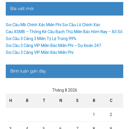
Bài viết mới
Soi Cầu Mb Chính Xác Miễn Phí Soi Cầu Lô Chính Xác
Cau XSMB – Thống Kê Cầu Bạch Thủ Miền Bắc Hôm Nay – Xổ Số
Soi Cầu 3 Càng 3 Miền Tỷ Lệ Trúng 99%
Soi Cầu 3 Càng VIP Miền Bắc Miễn Phí – Dự Đoán 247
Soi Cầu 3 Càng VIP Miền Bắc Miễn Phí
Bình luận gần đây
Tháng 8 2026
H
B
T
N
S
B
C
1
2
3
4
5
6
7
8
9