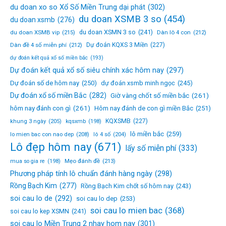
du doan xo so Xổ Số Miền Trung dại phát
(302)
du doan XSMB 3 so
(454)
du doan xsmb
(276)
du doan XSMN 3 so
(241)
du doan XSMB vip
(215)
Dàn lô 4 con
(212)
Dàn đề 4 số miễn phí
(212)
Dự đoán KQXS 3 Miền
(227)
dự đoán kết quả xổ số miền bắc
(193)
Dự đoán kết quả xổ số siêu chính xác hôm nay
(297)
Dự đoán số de hôm nay
(250)
dự đoán xsmb minh ngọc
(245)
Dự đoán xổ số miền Bắc
(282)
Giờ vàng chốt số miền bắc
(261)
hôm nay đánh con gì
(261)
Hôm nay đánh de con gì miền Bắc
(251)
KQXSMB
(227)
khung 3 ngày
(205)
kqsxmb
(198)
lô miền bắc
(259)
lo mien bac con nao dep
(208)
lô 4 số
(204)
Lô đẹp hôm nay
(671)
lấy số miễn phí
(333)
Mẹo đánh đề
(213)
mua so gia re
(198)
Phương pháp tính lô chuẩn đánh hàng ngày
(298)
Rồng Bạch Kim
(277)
Rồng Bạch Kim chốt số hôm nay
(243)
soi cau lo de
(292)
soi cau lo dep
(253)
soi cau lo mien bac
(368)
soi cau lo kep XSMN
(241)
soi cau lo Miền Trung 2 nhay hom nay
(301)