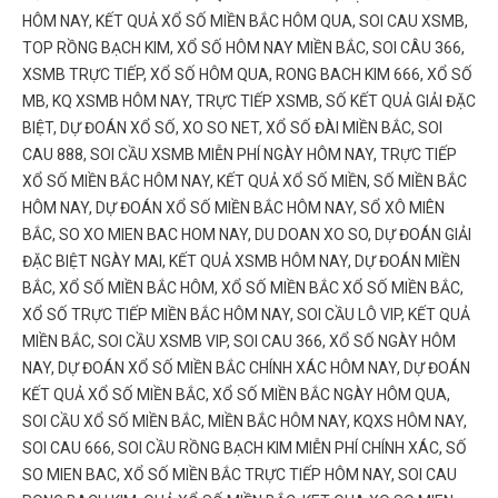
HÔM NAY, KẾT QUẢ XỔ SỐ MIỀN BẮC HÔM QUA, SOI CAU XSMB,
TOP RỒNG BẠCH KIM, XỔ SỐ HÔM NAY MIỀN BẮC, SOI CÂU 366,
XSMB TRỰC TIẾP, XỔ SỐ HÔM QUA, RONG BACH KIM 666, XỔ SỐ
MB, KQ XSMB HÔM NAY, TRỰC TIẾP XSMB, SỐ KẾT QUẢ GIẢI ĐẶC
BIỆT, DỰ ĐOÁN XỔ SỐ, XO SO NET, XỔ SỐ ĐÀI MIỀN BẮC, SOI
CAU 888, SOI CẦU XSMB MIỄN PHÍ NGÀY HÔM NAY, TRỰC TIẾP
XỔ SỐ MIỀN BẮC HÔM NAY, KẾT QUẢ XỔ SỐ MIỀN, SỐ MIỀN BẮC
HÔM NAY, DỰ ĐOÁN XỔ SỐ MIỀN BẮC HÔM NAY, SỔ XÔ MIÊN
BẮC, SO XO MIEN BAC HOM NAY, DU DOAN XO SO, DỰ ĐOÁN GIẢI
ĐẶC BIỆT NGÀY MAI, KẾT QUẢ XSMB HÔM NAY, DỰ ĐOÁN MIỀN
BẮC, XỔ SỐ MIỀN BẮC HÔM, XỔ SỐ MIỀN BẮC XỔ SỐ MIỀN BẮC,
XỔ SỐ TRỰC TIẾP MIỀN BẮC HÔM NAY, SOI CẦU LÔ VIP, KẾT QUẢ
MIỀN BẮC, SOI CẦU XSMB VIP, SOI CAU 366, XỔ SỐ NGÀY HÔM
NAY, DỰ ĐOÁN XỔ SỐ MIỀN BẮC CHÍNH XÁC HÔM NAY, DỰ ĐOÁN
KẾT QUẢ XỔ SỐ MIỀN BẮC, XỔ SỐ MIỀN BẮC NGÀY HÔM QUA,
SOI CẦU XỔ SỐ MIỀN BẮC, MIỀN BẮC HÔM NAY, KQXS HÔM NAY,
SOI CAU 666, SOI CẦU RỒNG BẠCH KIM MIỄN PHÍ CHÍNH XÁC, SỐ
SO MIEN BAC, XỔ SỐ MIỀN BẮC TRỰC TIẾP HÔM NAY, SOI CAU