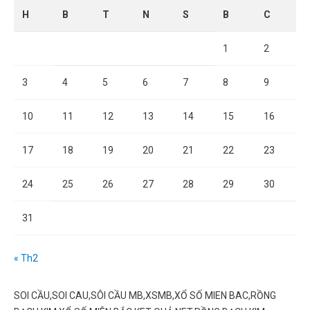
H
B
T
N
S
B
C
1
2
3
4
5
6
7
8
9
10
11
12
13
14
15
16
17
18
19
20
21
22
23
24
25
26
27
28
29
30
31
« Th2
SOI CẦU,SOI CAU,SÔI CẦU MB,XSMB,XỔ SỐ MIEN BAC,RỒNG