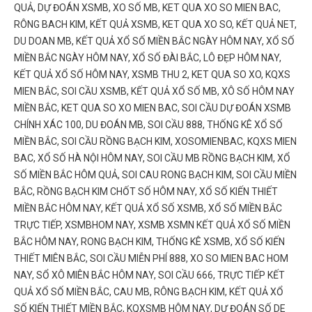
QUẢ, DỰ ĐOÁN XSMB, XO SỐ MB, KET QUA XO SO MIEN BAC,
RÔNG BACH KIM, KẾT QUẢ XSMB, KET QUA XO SO, KẾT QUẢ NET,
DU DOAN MB, KẾT QUẢ XỔ SỐ MIỀN BẮC NGÀY HÔM NAY, XỔ SỐ
MIỀN BẮC NGÀY HÔM NAY, XỔ SỐ ĐÀI BẮC, LÔ ĐẸP HÔM NAY,
KẾT QUẢ XỔ SỐ HÔM NAY, XSMB THU 2, KET QUA SO XO, KQXS
MIEN BẮC, SOI CẦU XSMB, KẾT QUẢ XỔ SỐ MB, XÔ SỐ HÔM NAY
MIỀN BẮC, KET QUA SO XO MIEN BAC, SOI CẦU DỰ ĐOÁN XSMB
CHÍNH XÁC 100, DU ĐOÁN MB, SOI CẦU 888, THỐNG KÊ XỔ SỐ
MIỀN BẮC, SOI CẦU RỒNG BẠCH KIM, XOSOMIENBAC, KQXS MIEN
BAC, XỔ SỐ HÀ NỘI HÔM NAY, SOI CẦU MB RỒNG BẠCH KIM, XỔ
SỐ MIỀN BẮC HÔM QUẢ, SOI CAU RONG BẠCH KIM, SOI CẦU MIỀN
BẮC, RỒNG BẠCH KIM CHỐT SỐ HÔM NAY, XỔ SỐ KIẾN THIẾT
MIỀN BẮC HÔM NAY, KẾT QUẢ XỔ SỐ XSMB, XỔ SỐ MIỀN BẮC
TRỰC TIẾP, XSMBHOM NAY, XSMB XSMN KẾT QUẢ XỔ SỐ MIỀN
BẮC HÔM NAY, RONG BẠCH KIM, THỐNG KÊ XSMB, XỔ SỐ KIẾN
THIẾT MIÊN BẮC, SOI CẦU MIỄN PHÍ 888, XO SO MIEN BAC HOM
NAY, SỔ XÔ MIÊN BẮC HÔM NAY, SOI CẦU 666, TRỰC TIẾP KẾT
QUẢ XỔ SỐ MIỀN BẮC, CAU MB, RÔNG BẠCH KIM, KẾT QUẢ XỔ
SỐ KIẾN THIẾT MIỀN BẮC, KQXSMB HÔM NAY, DỰ ĐOÁN SỐ DE