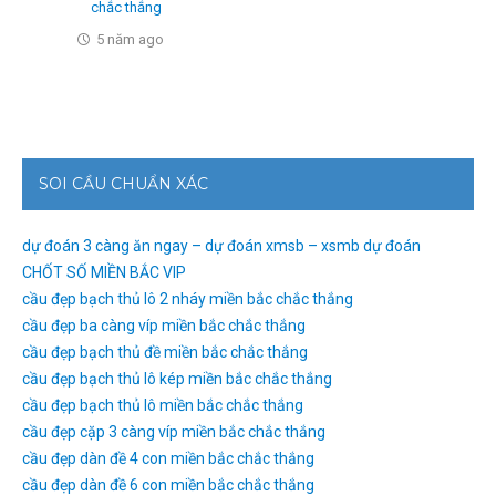
chắc thắng
5 năm ago
SOI CẦU CHUẨN XÁC
dự đoán 3 càng ăn ngay – dự đoán xmsb – xsmb dự đoán
CHỐT SỐ MIỀN BẮC VIP
cầu đẹp bạch thủ lô 2 nháy miền bắc chắc thắng
cầu đẹp ba càng víp miền bắc chắc thắng
cầu đẹp bạch thủ đề miền bắc chắc thắng
cầu đẹp bạch thủ lô kép miền bắc chắc thắng
cầu đẹp bạch thủ lô miền bắc chắc thắng
cầu đẹp cặp 3 càng víp miền bắc chắc thắng
cầu đẹp dàn đề 4 con miền bắc chắc thắng
cầu đẹp dàn đề 6 con miền bắc chắc thắng