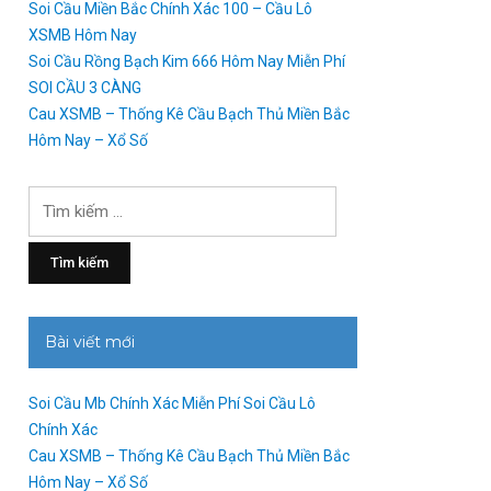
Soi Cầu Miền Bắc Chính Xác 100 – Cầu Lô
XSMB Hôm Nay
Soi Cầu Rồng Bạch Kim 666 Hôm Nay Miễn Phí
SOI CẦU 3 CÀNG
Cau XSMB – Thống Kê Cầu Bạch Thủ Miền Bắc
Hôm Nay – Xổ Số
Tìm
kiếm
cho:
Bài viết mới
Soi Cầu Mb Chính Xác Miễn Phí Soi Cầu Lô
Chính Xác
Cau XSMB – Thống Kê Cầu Bạch Thủ Miền Bắc
Hôm Nay – Xổ Số