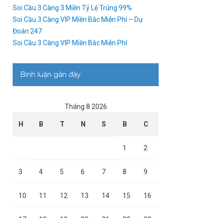
Soi Cầu 3 Càng 3 Miền Tỷ Lệ Trúng 99%
Soi Cầu 3 Càng VIP Miền Bắc Miễn Phí – Dự
Đoán 247
Soi Cầu 3 Càng VIP Miền Bắc Miễn Phí
Bình luận gần đây
Tháng 8 2026
H
B
T
N
S
B
C
1
2
3
4
5
6
7
8
9
10
11
12
13
14
15
16