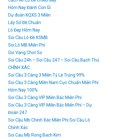
Cách Ăn Lô Đề Chiều Nay
Hôm Nay Đánh Con Gì
Dự đoán KQXS 3 Miền
Lấy Số Đề Chuẩn
Lô Đẹp Hôm Nay
Soi Cầu Lô Đề XSMB
Soi Lô MB Miễn Phí
Gio Vang Chot So
Soi Cầu 24h – Soi Cầu 247 – Soi Cầu Bạch Thủ
CHÍNH XÁC
Soi Cầu 3 Càng 3 Miền Tỷ Lệ Trúng 99%
Soi Cầu 3 Càng Miền Nam Cực Chuẩn Miễn Phí
Hôm Nay 100%
Soi Cầu 3 Càng VIP Miền Bắc Miễn Phí
Soi Cầu 3 Càng VIP Miền Bắc Miễn Phí – Dự
Đoán 247
Soi Cầu Mb Chính Xác Miễn Phí Soi Cầu Lô
Chính Xác
Soi Cau Mb Rong Bach Kim