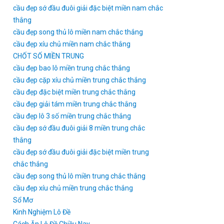
cầu đẹp sớ đầu đuôi giải đặc biệt miền nam chắc
thắng
cầu đẹp song thủ lô miền nam chắc thắng
cầu đẹp xíu chủ miền nam chắc thắng
CHỐT SỐ MIỀN TRUNG
cầu đẹp bao lô miền trung chắc thắng
cầu đẹp cặp xíu chủ miền trung chắc thắng
cầu đẹp đặc biệt miền trung chắc thắng
cầu đẹp giải tám miền trung chắc thắng
cầu đẹp lô 3 số miền trung chắc thắng
cầu đẹp sớ đầu đuôi giải 8 miền trung chắc
thắng
cầu đẹp sớ đầu đuôi giải đặc biệt miền trung
chắc thắng
cầu đẹp song thủ lô miền trung chắc thắng
cầu đẹp xíu chủ miền trung chắc thắng
Sổ Mơ
Kinh Nghiệm Lô Đề