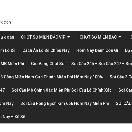
Skip
to
content
ự đoán
dự đoán
CHỐT SỐ MIỀN BẮC VIP
CHỐT SỐ MIỀN BẮC
ệm Lô Đề
Cách Ăn Lô Đề Chiều Nay
Hôm Nay Đánh Con Gì
Dự 
 MB Miễn Phí
Gio Vang Chot So
Soi Cầu 24h – Soi Cầu 247 – S
 3 Càng Miền Nam Cực Chuẩn Miễn Phí Hôm Nay 100%
Soi Cầu 3 C
247
Soi Cầu Mb Chính Xác Miễn Phí Soi Cầu Lô Chính Xác
Soi Ca
Hôm Nay
Soi Cầu Rồng Bạch Kim 666 Hôm Nay Miễn Phí
SOI CẦU
 Nay – Xổ Số