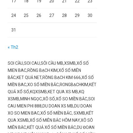
17
18
19
20
21
22
23
24
25
26
27
28
29
30
31
« Th2
SOI CẦU,SOI CAU,SÔI CẦU MB,XSMB,XỔ SỐ
MIEN BAC,RỒNG BẠCH KIM,XỔ SỐ MIÊN
BẮC,KET QUẢ NET,RỒNG BẠCH KIM 666,XỔ SỐ
MIỀN BAC,XO SỐ MIỀN BẮC,RONGBẠCHKIM,KẾT
QUẢ XỔ SỐ,KQXSMB,KET QUA XS MB,KQ
XSMB,MINH NGỌC,XÔ SỐ,XỔ SO MIỀN BẮC,SOI
CAU MIEN PHI 888,DU DOAN XS MB,DU DOAN
XO SO MIEN BAC,XỔ SỐ MIỀN BẮC, SXMB,KẾT
QUA XSMB,XỔ SỐ MIÊN BẮC HÔM NAY,XÔ SÔ
MIÊN BĂC,KẾT QUẢ XỔ SỐ MIỀN BẮC,DU ĐOAN