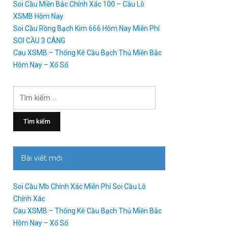
Soi Cầu Miền Bắc Chính Xác 100 – Cầu Lô
XSMB Hôm Nay
Soi Cầu Rồng Bạch Kim 666 Hôm Nay Miễn Phí
SOI CẦU 3 CÀNG
Cau XSMB – Thống Kê Cầu Bạch Thủ Miền Bắc
Hôm Nay – Xổ Số
Tìm
kiếm
cho:
Bài viết mới
Soi Cầu Mb Chính Xác Miễn Phí Soi Cầu Lô
Chính Xác
Cau XSMB – Thống Kê Cầu Bạch Thủ Miền Bắc
Hôm Nay – Xổ Số