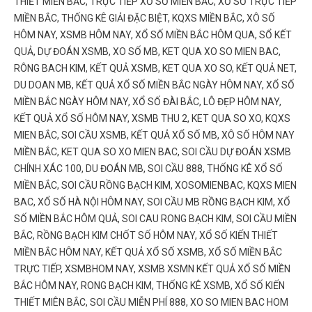
THIẾT MIỀN BẮC, TRỰC TIẾP XỔ SỐ MIỀN BẮC, XỔ SỐ TRỰC TIẾP
MIỀN BẮC, THỐNG KÊ GIẢI ĐẶC BIỆT, KQXS MIỀN BẮC, XÔ SỐ
HÔM NAY, XSMB HÔM NAY, XỔ SỐ MIỀN BẮC HÔM QUA, SỔ KẾT
QUẢ, DỰ ĐOÁN XSMB, XO SỐ MB, KET QUA XO SO MIEN BAC,
RÔNG BACH KIM, KẾT QUẢ XSMB, KET QUA XO SO, KẾT QUẢ NET,
DU DOAN MB, KẾT QUẢ XỔ SỐ MIỀN BẮC NGÀY HÔM NAY, XỔ SỐ
MIỀN BẮC NGÀY HÔM NAY, XỔ SỐ ĐÀI BẮC, LÔ ĐẸP HÔM NAY,
KẾT QUẢ XỔ SỐ HÔM NAY, XSMB THU 2, KET QUA SO XO, KQXS
MIEN BẮC, SOI CẦU XSMB, KẾT QUẢ XỔ SỐ MB, XÔ SỐ HÔM NAY
MIỀN BẮC, KET QUA SO XO MIEN BAC, SOI CẦU DỰ ĐOÁN XSMB
CHÍNH XÁC 100, DU ĐOÁN MB, SOI CẦU 888, THỐNG KÊ XỔ SỐ
MIỀN BẮC, SOI CẦU RỒNG BẠCH KIM, XOSOMIENBAC, KQXS MIEN
BAC, XỔ SỐ HÀ NỘI HÔM NAY, SOI CẦU MB RỒNG BẠCH KIM, XỔ
SỐ MIỀN BẮC HÔM QUẢ, SOI CAU RONG BẠCH KIM, SOI CẦU MIỀN
BẮC, RỒNG BẠCH KIM CHỐT SỐ HÔM NAY, XỔ SỐ KIẾN THIẾT
MIỀN BẮC HÔM NAY, KẾT QUẢ XỔ SỐ XSMB, XỔ SỐ MIỀN BẮC
TRỰC TIẾP, XSMBHOM NAY, XSMB XSMN KẾT QUẢ XỔ SỐ MIỀN
BẮC HÔM NAY, RONG BẠCH KIM, THỐNG KÊ XSMB, XỔ SỐ KIẾN
THIẾT MIÊN BẮC, SOI CẦU MIỄN PHÍ 888, XO SO MIEN BAC HOM