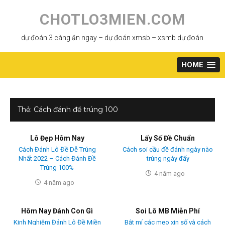
Skip
to
CHOTLO3MIEN.COM
content
dự đoán 3 càng ăn ngay – dự đoán xmsb – xsmb dự đoán
HOME
Thẻ:
Cách đánh đề trúng 100
Lô Đẹp Hôm Nay
Lấy Số Đề Chuẩn
Cách Đánh Lô Đề Dễ Trúng
Cách soi cầu đề đánh ngày nào
Nhất 2022 – Cách Đánh Đề
trúng ngày đấy
Trúng 100%
4 năm ago
4 năm ago
Hôm Nay Đánh Con Gì
Soi Lô MB Miễn Phí
Kinh Nghiệm Đánh Lô Đề Miền
Bật mí các mẹo xin số và cách