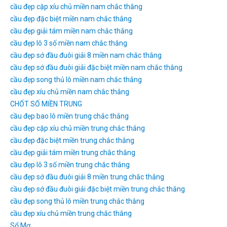
cầu đẹp cặp xíu chủ miền nam chắc thắng
cầu đẹp đặc biệt miền nam chắc thắng
cầu đẹp giải tám miền nam chắc thắng
cầu đẹp lô 3 số miền nam chắc thắng
cầu đẹp sớ đầu đuôi giải 8 miền nam chắc thắng
cầu đẹp sớ đầu đuôi giải đặc biệt miền nam chắc thắng
cầu đẹp song thủ lô miền nam chắc thắng
cầu đẹp xíu chủ miền nam chắc thắng
CHỐT SỐ MIỀN TRUNG
cầu đẹp bao lô miền trung chắc thắng
cầu đẹp cặp xíu chủ miền trung chắc thắng
cầu đẹp đặc biệt miền trung chắc thắng
cầu đẹp giải tám miền trung chắc thắng
cầu đẹp lô 3 số miền trung chắc thắng
cầu đẹp sớ đầu đuôi giải 8 miền trung chắc thắng
cầu đẹp sớ đầu đuôi giải đặc biệt miền trung chắc thắng
cầu đẹp song thủ lô miền trung chắc thắng
cầu đẹp xíu chủ miền trung chắc thắng
Sổ Mơ