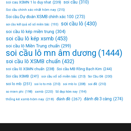
soi cầu
(310)
soi cau XSMN 1 lo duy nhat
(239)
Soi cầu chính xác nhất hôm nay
(215)
Soi cầu Dự đoán XSMB chính xác 100
(273)
soi cầu lô
(430)
soi cầu kết quả xổ số miền bắc
(193)
soi cầu lô kép miền trung
(304)
soi cầu lô kép xsmb
(453)
soi cầu lô Miền Trung chuẩn
(299)
soi cầu lô mn âm dương
(1444)
soi cầu lô XSMB chuẩn
(432)
soi cầu lô XSMN chuẩn
(238)
Soi cầu MB Rồng Bạch Kim
(244)
Soi cầu XSMB
(241)
soi cầu xổ số miền bắc
(213)
Soi Cầu Đề
(200)
soi lo mb
(251)
soi lo to mb
(210)
soi mb lo
(208)
soi đề
(210)
sxmb
(220)
so mien phi
(198)
Số đẹp hôm nay
(194)
đánh đề
(267)
đánh đề 3 càng
(274)
thống kê xsmb hôm nay
(218)