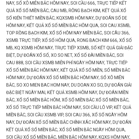
NAY, SỔ XÔ MIÊN BẮC HÔM NAY, SOI CẦU 666, TRỰC TIẾP KẾT
QUẢ XỔ SỐ MIỀN BẮC, CAU MB, RÔNG BẠCH KIM, KẾT QUẢ XỔ
SỐ KIẾN THIẾT MIỀN BẮC, KQXSMB HÔM NAY, DỰ ĐOÁN SỐ DE
HÔM NAY, KẾT QUẢ XỔ SỐ MIỀN BẮC HÔM QUA, SOI CAU XSMB,
TOP RỒNG BẠCH KIM, XỔ SỐ HÔM NAY MIỀN BẮC, SOI CÂU 366,
XSMB TRỰC TIẾP, XỔ SỐ HÔM QUA, RONG BACH KIM 666, XỔ SỐ
MB, KQ XSMB HÔM NAY, TRỰC TIẾP XSMB, SỐ KẾT QUẢ GIẢI ĐẶC
BIỆT, DỰ ĐOÁN XỔ SỐ, XO SO NET, XỔ SỐ ĐÀI MIỀN BẮC, SOI
CAU 888, SOI CẦU XSMB MIỄN PHÍ NGÀY HÔM NAY, TRỰC TIẾP
XỔ SỐ MIỀN BẮC HÔM NAY, KẾT QUẢ XỔ SỐ MIỀN, SỐ MIỀN BẮC
HÔM NAY, DỰ ĐOÁN XỔ SỐ MIỀN BẮC HÔM NAY, SỔ XÔ MIÊN
BẮC, SO XO MIEN BAC HOM NAY, DU DOAN XO SO, DỰ ĐOÁN GIẢI
ĐẶC BIỆT NGÀY MAI, KẾT QUẢ XSMB HÔM NAY, DỰ ĐOÁN MIỀN
BẮC, XỔ SỐ MIỀN BẮC HÔM, XỔ SỐ MIỀN BẮC XỔ SỐ MIỀN BẮC,
XỔ SỐ TRỰC TIẾP MIỀN BẮC HÔM NAY, SOI CẦU LÔ VIP, KẾT QUẢ
MIỀN BẮC, SOI CẦU XSMB VIP, SOI CAU 366, XỔ SỐ NGÀY HÔM
NAY, DỰ ĐOÁN XỔ SỐ MIỀN BẮC CHÍNH XÁC HÔM NAY, DỰ ĐOÁN
KẾT QUẢ XỔ SỐ MIỀN BẮC, XỔ SỐ MIỀN BẮC NGÀY HÔM QUA,
SOI CẦU XỔ SỐ MIỀN BẮC, MIỀN BẮC HÔM NAY, KQXS HÔM NAY,