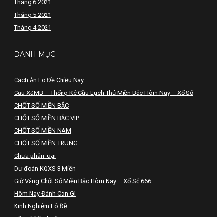
Tháng 6 2021
Tháng 5 2021
Tháng 4 2021
DANH MỤC
Cách Ăn Lô Đề Chiều Nay
Cau XSMB – Thống Kê Cầu Bạch Thủ Miền Bắc Hôm Nay – Xổ Số
CHỐT SỐ MIỀN BẮC
CHỐT SỐ MIỀN BẮC VIP
CHỐT SỐ MIỀN NAM
CHỐT SỐ MIỀN TRUNG
Chưa phân loại
Dự đoán KQXS 3 Miền
Giờ Vàng Chốt Số Miền Bắc Hôm Nay – Xổ Số 666
Hôm Nay Đánh Con Gì
Kinh Nghiệm Lô Đề