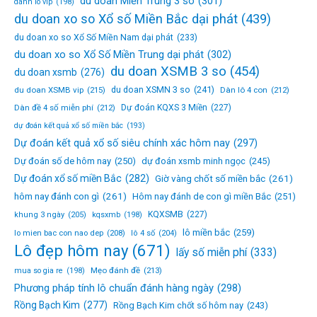
du doan Miền Trung 3 so
(301)
danh lo vip
(198)
du doan xo so Xổ số Miền Bắc dại phát
(439)
du doan xo so Xổ Số Miền Nam dại phát
(233)
du doan xo so Xổ Số Miền Trung dại phát
(302)
du doan XSMB 3 so
(454)
du doan xsmb
(276)
du doan XSMN 3 so
(241)
du doan XSMB vip
(215)
Dàn lô 4 con
(212)
Dàn đề 4 số miễn phí
(212)
Dự đoán KQXS 3 Miền
(227)
dự đoán kết quả xổ số miền bắc
(193)
Dự đoán kết quả xổ số siêu chính xác hôm nay
(297)
Dự đoán số de hôm nay
(250)
dự đoán xsmb minh ngọc
(245)
Dự đoán xổ số miền Bắc
(282)
Giờ vàng chốt số miền bắc
(261)
hôm nay đánh con gì
(261)
Hôm nay đánh de con gì miền Bắc
(251)
KQXSMB
(227)
khung 3 ngày
(205)
kqsxmb
(198)
lô miền bắc
(259)
lo mien bac con nao dep
(208)
lô 4 số
(204)
Lô đẹp hôm nay
(671)
lấy số miễn phí
(333)
Mẹo đánh đề
(213)
mua so gia re
(198)
Phương pháp tính lô chuẩn đánh hàng ngày
(298)
Rồng Bạch Kim
(277)
Rồng Bạch Kim chốt số hôm nay
(243)