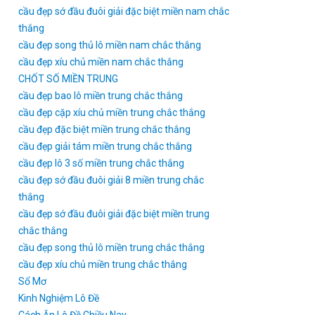
cầu đẹp sớ đầu đuôi giải đặc biệt miền nam chắc
thắng
cầu đẹp song thủ lô miền nam chắc thắng
cầu đẹp xíu chủ miền nam chắc thắng
CHỐT SỐ MIỀN TRUNG
cầu đẹp bao lô miền trung chắc thắng
cầu đẹp cặp xíu chủ miền trung chắc thắng
cầu đẹp đặc biệt miền trung chắc thắng
cầu đẹp giải tám miền trung chắc thắng
cầu đẹp lô 3 số miền trung chắc thắng
cầu đẹp sớ đầu đuôi giải 8 miền trung chắc
thắng
cầu đẹp sớ đầu đuôi giải đặc biệt miền trung
chắc thắng
cầu đẹp song thủ lô miền trung chắc thắng
cầu đẹp xíu chủ miền trung chắc thắng
Sổ Mơ
Kinh Nghiệm Lô Đề