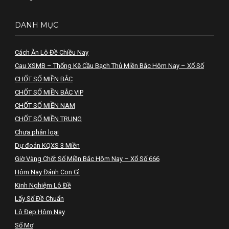
DANH MỤC
Cách Ăn Lô Đề Chiều Nay
Cau XSMB – Thống Kê Cầu Bạch Thủ Miền Bắc Hôm Nay – Xổ Số
CHỐT SỐ MIỀN BẮC
CHỐT SỐ MIỀN BẮC VIP
CHỐT SỐ MIỀN NAM
CHỐT SỐ MIỀN TRUNG
Chưa phân loại
Dự đoán KQXS 3 Miền
Giờ Vàng Chốt Số Miền Bắc Hôm Nay – Xổ Số 666
Hôm Nay Đánh Con Gì
Kinh Nghiệm Lô Đề
Lấy Số Đề Chuẩn
Lô Đẹp Hôm Nay
Sổ Mơ