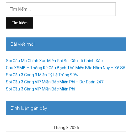
Tìm
kiếm
cho:
Bài viết mới
Soi Cầu Mb Chính Xác Miễn Phí Soi Cầu Lô Chính Xác
Cau XSMB – Thống Kê Cầu Bạch Thủ Miền Bắc Hôm Nay – Xổ Số
Soi Cầu 3 Càng 3 Miền Tỷ Lệ Trúng 99%
Soi Cầu 3 Càng VIP Miền Bắc Miễn Phí – Dự Đoán 247
Soi Cầu 3 Càng VIP Miền Bắc Miễn Phí
Bình luận gần đây
Tháng 8 2026