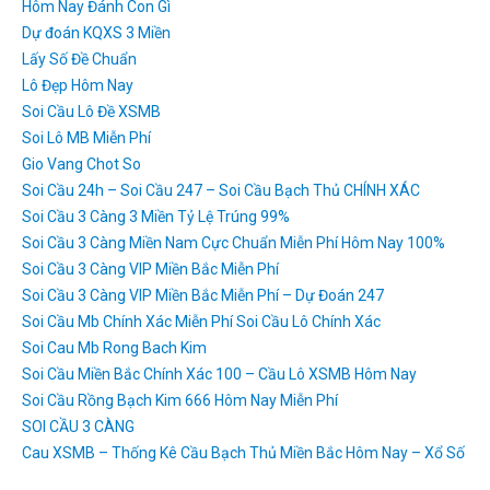
Hôm Nay Đánh Con Gì
Dự đoán KQXS 3 Miền
Lấy Số Đề Chuẩn
Lô Đẹp Hôm Nay
Soi Cầu Lô Đề XSMB
Soi Lô MB Miễn Phí
Gio Vang Chot So
Soi Cầu 24h – Soi Cầu 247 – Soi Cầu Bạch Thủ CHÍNH XÁC
Soi Cầu 3 Càng 3 Miền Tỷ Lệ Trúng 99%
Soi Cầu 3 Càng Miền Nam Cực Chuẩn Miễn Phí Hôm Nay 100%
Soi Cầu 3 Càng VIP Miền Bắc Miễn Phí
Soi Cầu 3 Càng VIP Miền Bắc Miễn Phí – Dự Đoán 247
Soi Cầu Mb Chính Xác Miễn Phí Soi Cầu Lô Chính Xác
Soi Cau Mb Rong Bach Kim
Soi Cầu Miền Bắc Chính Xác 100 – Cầu Lô XSMB Hôm Nay
Soi Cầu Rồng Bạch Kim 666 Hôm Nay Miễn Phí
SOI CẦU 3 CÀNG
Cau XSMB – Thống Kê Cầu Bạch Thủ Miền Bắc Hôm Nay – Xổ Số