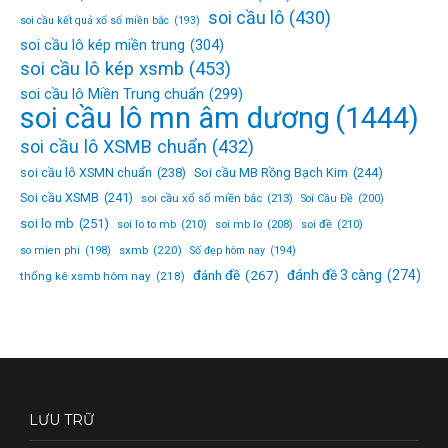
soi cầu lô
(430)
soi cầu kết quả xổ số miền bắc
(193)
soi cầu lô kép miền trung
(304)
soi cầu lô kép xsmb
(453)
soi cầu lô Miền Trung chuẩn
(299)
soi cầu lô mn âm dương
(1444)
soi cầu lô XSMB chuẩn
(432)
soi cầu lô XSMN chuẩn
(238)
Soi cầu MB Rồng Bạch Kim
(244)
Soi cầu XSMB
(241)
soi cầu xổ số miền bắc
(213)
Soi Cầu Đề
(200)
soi lo mb
(251)
soi lo to mb
(210)
soi mb lo
(208)
soi đề
(210)
sxmb
(220)
so mien phi
(198)
Số đẹp hôm nay
(194)
đánh đề
(267)
đánh đề 3 càng
(274)
thống kê xsmb hôm nay
(218)
LƯU TRỮ