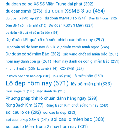
du doan xo so Xổ Số Miền Trung dại phát
(302)
du doan XSMB 3 so
(454)
du doan xsmb
(276)
du doan XSMN 3 so
(241)
du doan XSMB vip
(215)
Dàn lô 4 con
(212)
Dàn đề 4 số miễn phí
(212)
Dự đoán KQXS 3 Miền
(227)
dự đoán kết quả xổ số miền bắc
(193)
Dự đoán kết quả xổ số siêu chính xác hôm nay
(297)
Dự đoán số de hôm nay
(250)
dự đoán xsmb minh ngọc
(245)
Dự đoán xổ số miền Bắc
(282)
Giờ vàng chốt số miền bắc
(261)
hôm nay đánh con gì
(261)
Hôm nay đánh de con gì miền Bắc
(251)
KQXSMB
(227)
khung 3 ngày
(205)
kqsxmb
(198)
lô miền bắc
(259)
lo mien bac con nao dep
(208)
lô 4 số
(204)
Lô đẹp hôm nay
(671)
lấy số miễn phí
(333)
Mẹo đánh đề
(213)
mua so gia re
(198)
Phương pháp tính lô chuẩn đánh hàng ngày
(298)
Rồng Bạch Kim
(277)
Rồng Bạch Kim chốt số hôm nay
(243)
soi cau lo de
(292)
soi cau lo dep
(253)
soi cau lo mien bac
(368)
soi cau lo kep XSMN
(241)
soi cau lo Miền Trung 2 nhay hom nay
(301)