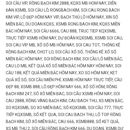
SOI CẦU VIP, RỒNG BẠCH KIM 2888, KQXS MB HOM NAY, DIỄN
ĐÀN XSMB, SOI CẦU LÔ, RONGBACH KIM, SOI CAU RONG BACH
KIM VIP, LÔ ĐẸP HÔM NAY VIP, BẠCH THỦ LÔ HÔM NAY, XIN SỐ
MIỀN BẮC, DU DOAN KQXS, XSMB RONG BACH KIM, KQXS MIỀN
BẮC HÔM NAY, SOI CẦU 6666, CAU 888, TRUC TIEP KQXSMB,
TRỰC TIẾP XSMB HÔM NAY, DỰ ĐOÁN KQXSMB, XSMB SOI CAU,
SOI CAU VIP MB, XỔ SỐ MB HÔM NAY, SOI CAU TOT, THỐNG KÊ
RỒNG BẠCH KIM, CHOT LO, SOI CẦU XỔ SỐ, THỐNG KÊ XỔ SỐ
MIỀN BẮC HÔM NAY, SOI RỒNG BẠCH KIM, SOI CẦU LÔ MIỀN BẮC,
CAU LO MB, KẾT QUẢ XỔ SỐ MIỀN BẮC HÔM NAY HÔM NAY, SOI
CẦU 188, KẾT QUẢ MIỀN BẮC HÔM NAY, XO SO HÔM NAY, KET
QUẢ XỔ SỐ, SOI CẦU MIỄN PHÍ, XSMB HÔM NAY TRỰC TIẾP, CẦU
ĐẸP 88, XSMB 888, LÔ ĐẸP HÔM NAY 666, XỔ SỐ HÔM, RỒNG
BẠCH KIM 247, SÔ XÔ MIÊN BAC, SOI CẦU XSMB HÔM NAY, SOI
CAU 2888, RỒNG VÀNG BẠCH KIM, CAU BACH THU, XS MIEN BẮC,
SO KQXSMB, SO XO MIÊN BAC, SỐ KQXSMB, SOI CẦU 777, TRỰC
TIẾP KQXSMB, SỔ KẾT QUA, SOI CAU BACH THU, LÔ TOP RỒNG
BẠCH KIM, SÔ XÔ MIÊN BẮC, CAU 666, XSMB888, SỔ KET QUẢ,
XS MB THU 2, SOI CẦU RỒNG BẠCH KIM 666, DU DOAN, XSMB DỰ