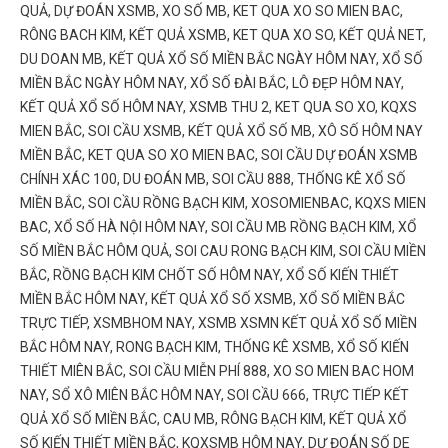
QUẢ, DỰ ĐOÁN XSMB, XO SỐ MB, KET QUA XO SO MIEN BAC,
RÔNG BACH KIM, KẾT QUẢ XSMB, KET QUA XO SO, KẾT QUẢ NET,
DU DOAN MB, KẾT QUẢ XỔ SỐ MIỀN BẮC NGÀY HÔM NAY, XỔ SỐ
MIỀN BẮC NGÀY HÔM NAY, XỔ SỐ ĐÀI BẮC, LÔ ĐẸP HÔM NAY,
KẾT QUẢ XỔ SỐ HÔM NAY, XSMB THU 2, KET QUA SO XO, KQXS
MIEN BẮC, SOI CẦU XSMB, KẾT QUẢ XỔ SỐ MB, XÔ SỐ HÔM NAY
MIỀN BẮC, KET QUA SO XO MIEN BAC, SOI CẦU DỰ ĐOÁN XSMB
CHÍNH XÁC 100, DU ĐOÁN MB, SOI CẦU 888, THỐNG KÊ XỔ SỐ
MIỀN BẮC, SOI CẦU RỒNG BẠCH KIM, XOSOMIENBAC, KQXS MIEN
BAC, XỔ SỐ HÀ NỘI HÔM NAY, SOI CẦU MB RỒNG BẠCH KIM, XỔ
SỐ MIỀN BẮC HÔM QUẢ, SOI CAU RONG BẠCH KIM, SOI CẦU MIỀN
BẮC, RỒNG BẠCH KIM CHỐT SỐ HÔM NAY, XỔ SỐ KIẾN THIẾT
MIỀN BẮC HÔM NAY, KẾT QUẢ XỔ SỐ XSMB, XỔ SỐ MIỀN BẮC
TRỰC TIẾP, XSMBHOM NAY, XSMB XSMN KẾT QUẢ XỔ SỐ MIỀN
BẮC HÔM NAY, RONG BẠCH KIM, THỐNG KÊ XSMB, XỔ SỐ KIẾN
THIẾT MIÊN BẮC, SOI CẦU MIỄN PHÍ 888, XO SO MIEN BAC HOM
NAY, SỔ XÔ MIÊN BẮC HÔM NAY, SOI CẦU 666, TRỰC TIẾP KẾT
QUẢ XỔ SỐ MIỀN BẮC, CAU MB, RÔNG BẠCH KIM, KẾT QUẢ XỔ
SỐ KIẾN THIẾT MIỀN BẮC, KQXSMB HÔM NAY, DỰ ĐOÁN SỐ DE