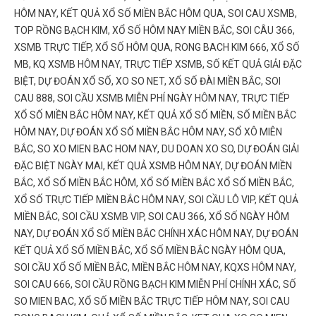
HÔM NAY, KẾT QUẢ XỔ SỐ MIỀN BẮC HÔM QUA, SOI CAU XSMB,
TOP RỒNG BẠCH KIM, XỔ SỐ HÔM NAY MIỀN BẮC, SOI CÂU 366,
XSMB TRỰC TIẾP, XỔ SỐ HÔM QUA, RONG BACH KIM 666, XỔ SỐ
MB, KQ XSMB HÔM NAY, TRỰC TIẾP XSMB, SỐ KẾT QUẢ GIẢI ĐẶC
BIỆT, DỰ ĐOÁN XỔ SỐ, XO SO NET, XỔ SỐ ĐÀI MIỀN BẮC, SOI
CAU 888, SOI CẦU XSMB MIỄN PHÍ NGÀY HÔM NAY, TRỰC TIẾP
XỔ SỐ MIỀN BẮC HÔM NAY, KẾT QUẢ XỔ SỐ MIỀN, SỐ MIỀN BẮC
HÔM NAY, DỰ ĐOÁN XỔ SỐ MIỀN BẮC HÔM NAY, SỔ XÔ MIÊN
BẮC, SO XO MIEN BAC HOM NAY, DU DOAN XO SO, DỰ ĐOÁN GIẢI
ĐẶC BIỆT NGÀY MAI, KẾT QUẢ XSMB HÔM NAY, DỰ ĐOÁN MIỀN
BẮC, XỔ SỐ MIỀN BẮC HÔM, XỔ SỐ MIỀN BẮC XỔ SỐ MIỀN BẮC,
XỔ SỐ TRỰC TIẾP MIỀN BẮC HÔM NAY, SOI CẦU LÔ VIP, KẾT QUẢ
MIỀN BẮC, SOI CẦU XSMB VIP, SOI CAU 366, XỔ SỐ NGÀY HÔM
NAY, DỰ ĐOÁN XỔ SỐ MIỀN BẮC CHÍNH XÁC HÔM NAY, DỰ ĐOÁN
KẾT QUẢ XỔ SỐ MIỀN BẮC, XỔ SỐ MIỀN BẮC NGÀY HÔM QUA,
SOI CẦU XỔ SỐ MIỀN BẮC, MIỀN BẮC HÔM NAY, KQXS HÔM NAY,
SOI CAU 666, SOI CẦU RỒNG BẠCH KIM MIỄN PHÍ CHÍNH XÁC, SỐ
SO MIEN BAC, XỔ SỐ MIỀN BẮC TRỰC TIẾP HÔM NAY, SOI CAU