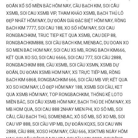
ĐOÁN XỔ SỐ MIỀN BẮC HÔM NAY, CẦU BẠCH KIM, SOI CÂU
XSMB, SOI CAU XSMB VIP, THAM KHẢO XSMB, BẠCH THỦ LÔ
ĐẸP NHẤT HÔM NAY, DỰ ĐOÁN GIẢI ĐẶC BIỆT HÔM NAY, RỒNG
BẠCH KIM 7777, SOI CAU 188, XO SỐ HÔM NAY, SOI CAU
RONGBACHKIM, TRUC TIEP KET QUA XSMB, CAU DEP 88,
RONGBACHKIM888, SOI CẦU BACH KIM, MIENBAC, DU DOAN XO
SO MIEN BAC HOM NAY, SOI CAU XS MB, RONG BACH KIM666,
KẾT QUA XO SO, SOI CAU 6666, SOI CAU 777, SOI CẦU 2888,
RONGBACHKIM 888, CẦU XSMB, SOI CẦU XSMN, XSMB DỰ
ĐOÁN, DU ĐOAN XSMB HOM NAY, XS TRỰC TIẾP MB, RỒNG
BẠCH KIM 6868, RONGBACHKIM 666, SOI CẦU MB VIP, KẾT QUA
XO SO HOM NAY, LÔ ĐẸP HÔM NAY 188, XSMB SOI CẦU, KET
QUA XSMB HÔM NAY, TOP RONGBACHKIM, THỐNG KÊ LOTO
MIỀN BẮC, SOI CÂU XSMB HÔM NAY, BẠCH THỦ DE HÔM NAY, XS
MB HOM QUA, SOI CAU 888 2NHAY MIEN PHI, XO SÔ MB, SOI
CÂU, CẦU BẠCH THỦ, SOMIENBAC, XÔ SỐ MB, SỐ XO MB, SOI
CAU VIP 888, SOI CẦU VIP MB, DỰ ĐOÁN KQXS, SOI CAU WIN
2888, CẦU 888, XOSO HOM NAY, CẦU 666, XSKTMB NGÀY HÔM