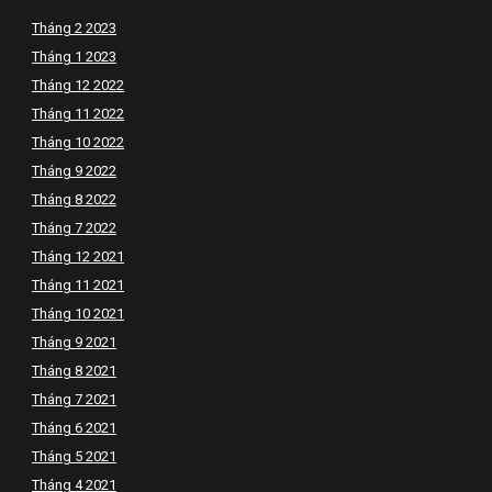
Tháng 2 2023
Tháng 1 2023
Tháng 12 2022
Tháng 11 2022
Tháng 10 2022
Tháng 9 2022
Tháng 8 2022
Tháng 7 2022
Tháng 12 2021
Tháng 11 2021
Tháng 10 2021
Tháng 9 2021
Tháng 8 2021
Tháng 7 2021
Tháng 6 2021
Tháng 5 2021
Tháng 4 2021