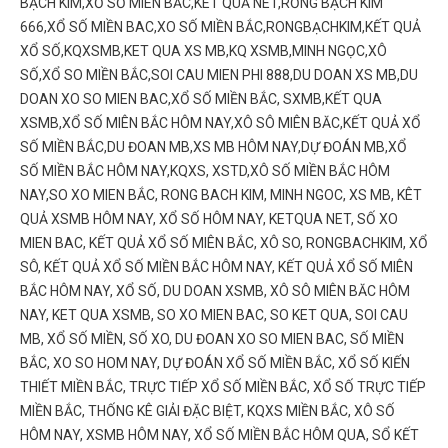
BẠCH KIM,XỔ SỐ MIÊN BẮC,KET QUẢ NET,RỒNG BẠCH KIM
666,XỔ SỐ MIỀN BAC,XO SỐ MIỀN BẮC,RONGBẠCHKIM,KẾT QUẢ
XỔ SỐ,KQXSMB,KET QUA XS MB,KQ XSMB,MINH NGỌC,XÔ
SỐ,XỔ SO MIỀN BẮC,SOI CAU MIEN PHI 888,DU DOAN XS MB,DU
DOAN XO SO MIEN BAC,XỔ SỐ MIỀN BẮC, SXMB,KẾT QUA
XSMB,XỔ SỐ MIÊN BẮC HÔM NAY,XÔ SÔ MIÊN BĂC,KẾT QUẢ XỔ
SỐ MIỀN BẮC,DU ĐOAN MB,XS MB HÔM NAY,DỰ ĐOÁN MB,XỔ
SỐ MIỀN BẮC HÔM NAY,KQXS, XSTD,XÔ SỐ MIỀN BẮC HÔM
NAY,SO XO MIEN BẮC, RONG BACH KIM, MINH NGOC, XS MB, KÊT
QUẢ XSMB HÔM NAY, XỔ SỐ HÔM NAY, KETQUA NET, SỐ XO
MIEN BAC, KẾT QUẢ XỔ SỐ MIÊN BẮC, XÔ SO, RONGBACHKIM, XỔ
SÔ, KẾT QUẢ XỔ SỐ MIỀN BẮC HÔM NAY, KẾT QUẢ XỔ SỐ MIÊN
BẮC HÔM NAY, XỔ SỐ, DU DOAN XSMB, XÔ SÔ MIÊN BĂC HÔM
NAY, KET QUA XSMB, SO XO MIEN BAC, SO KET QUA, SOI CAU
MB, XỔ SỐ MIỀN, SỐ XO, DU ĐOAN XO SO MIEN BAC, SỐ MIỀN
BẮC, XO SO HOM NAY, DỰ ĐOÁN XỔ SỐ MIỀN BẮC, XỔ SỐ KIẾN
THIẾT MIỀN BẮC, TRỰC TIẾP XỔ SỐ MIỀN BẮC, XỔ SỐ TRỰC TIẾP
MIỀN BẮC, THỐNG KÊ GIẢI ĐẶC BIỆT, KQXS MIỀN BẮC, XÔ SỐ
HÔM NAY, XSMB HÔM NAY, XỔ SỐ MIỀN BẮC HÔM QUA, SỔ KẾT