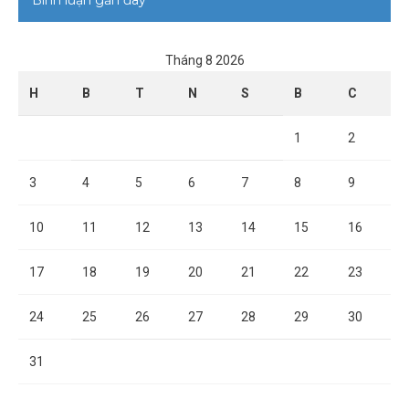
Tháng 8 2026
H
B
T
N
S
B
C
1
2
3
4
5
6
7
8
9
10
11
12
13
14
15
16
17
18
19
20
21
22
23
24
25
26
27
28
29
30
31