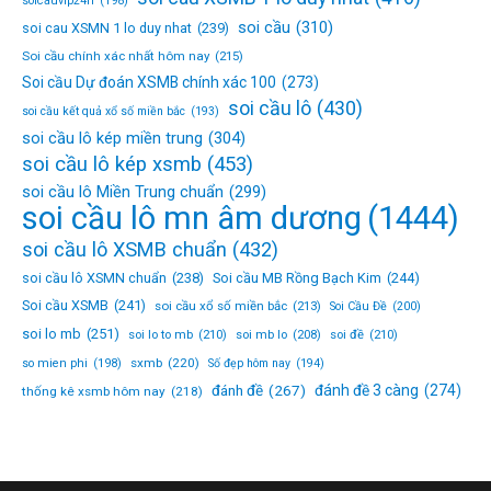
soicauvip24h
(198)
soi cầu
(310)
soi cau XSMN 1 lo duy nhat
(239)
Soi cầu chính xác nhất hôm nay
(215)
Soi cầu Dự đoán XSMB chính xác 100
(273)
soi cầu lô
(430)
soi cầu kết quả xổ số miền bắc
(193)
soi cầu lô kép miền trung
(304)
soi cầu lô kép xsmb
(453)
soi cầu lô Miền Trung chuẩn
(299)
soi cầu lô mn âm dương
(1444)
soi cầu lô XSMB chuẩn
(432)
soi cầu lô XSMN chuẩn
(238)
Soi cầu MB Rồng Bạch Kim
(244)
Soi cầu XSMB
(241)
soi cầu xổ số miền bắc
(213)
Soi Cầu Đề
(200)
soi lo mb
(251)
soi lo to mb
(210)
soi mb lo
(208)
soi đề
(210)
sxmb
(220)
so mien phi
(198)
Số đẹp hôm nay
(194)
đánh đề
(267)
đánh đề 3 càng
(274)
thống kê xsmb hôm nay
(218)