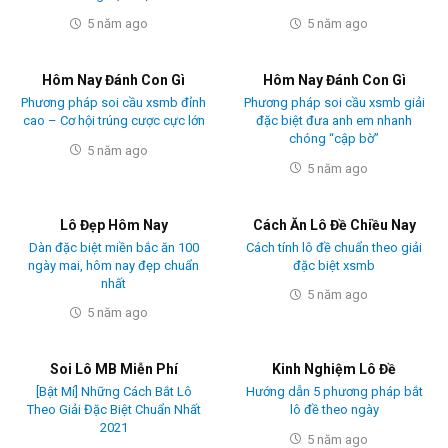
5 năm ago
5 năm ago
Hôm Nay Đánh Con Gì
Hôm Nay Đánh Con Gì
Phương pháp soi cầu xsmb đỉnh
Phương pháp soi cầu xsmb giải
cao – Cơ hội trúng cược cực lớn
đặc biệt đưa anh em nhanh
chóng “cập bờ”
5 năm ago
5 năm ago
Lô Đẹp Hôm Nay
Cách Ăn Lô Đề Chiều Nay
Dàn đặc biệt miền bắc ăn 100
Cách tính lô đề chuẩn theo giải
ngày mai, hôm nay đẹp chuẩn
đặc biệt xsmb
nhất
5 năm ago
5 năm ago
Soi Lô MB Miễn Phí
Kinh Nghiệm Lô Đề
[Bật Mí] Những Cách Bắt Lô
Hướng dẫn 5 phương pháp bắt
Theo Giải Đặc Biệt Chuẩn Nhất
lô đề theo ngày
2021
5 năm ago