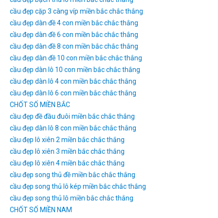
cầu đẹp cặp 3 càng víp miền bắc chắc thắng
cầu đẹp dàn đề 4 con miền bắc chắc thắng
cầu đẹp dàn đề 6 con miền bắc chắc thắng
cầu đẹp dàn đề 8 con miền bắc chắc thắng
cầu đẹp dàn đề 10 con miền bắc chắc thắng
cầu đẹp dàn lô 10 con miền bắc chắc thắng
cầu đẹp dàn lô 4 con miền bắc chắc thắng
cầu đẹp dàn lô 6 con miền bắc chắc thắng
CHỐT SỐ MIỀN BẮC
cầu đẹp đề đầu đuôi miền bắc chắc thắng
cầu đẹp dàn lô 8 con miền bắc chắc thắng
cầu đẹp lô xiên 2 miền bắc chắc thắng
cầu đẹp lô xiên 3 miền bắc chắc thắng
cầu đẹp lô xiên 4 miền bắc chắc thắng
cầu đẹp song thủ đề miền bắc chắc thắng
cầu đẹp song thủ lô kép miền bắc chắc thắng
cầu đẹp song thủ lô miền bắc chắc thắng
CHỐT SỐ MIỀN NAM