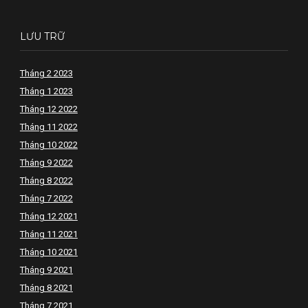
LƯU TRỮ
Tháng 2 2023
Tháng 1 2023
Tháng 12 2022
Tháng 11 2022
Tháng 10 2022
Tháng 9 2022
Tháng 8 2022
Tháng 7 2022
Tháng 12 2021
Tháng 11 2021
Tháng 10 2021
Tháng 9 2021
Tháng 8 2021
Tháng 7 2021