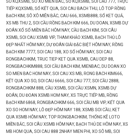
SO KQXSMB, SO XO MIÊN BAC, SỐ KQXSMB, SOI CẦU 777, TRỰC
TIẾP KQXSMB, SỔ KẾT QUA, SOI CAU BACH THU, LÔ TOP RỒNG
BẠCH KIM, SÔ XÔ MIÊN BẮC, CAU 666, XSMB888, SỔ KET QUẢ,
XS MB THU 2, SOI CẦU RỒNG BẠCH KIM 666, DU DOAN, XSMB DỰ
ĐOÁN XỔ SỐ MIỀN BẮC HÔM NAY, CẦU BẠCH KIM, SOI CÂU
XSMB, SOI CAU XSMB VIP, THAM KHẢO XSMB, BẠCH THỦ LÔ
ĐẸP NHẤT HÔM NAY, DỰ ĐOÁN GIẢI ĐẶC BIỆT HÔM NAY, RỒNG
BẠCH KIM 7777, SOI CAU 188, XO SỐ HÔM NAY, SOI CAU
RONGBACHKIM, TRUC TIEP KET QUA XSMB, CAU DEP 88,
RONGBACHKIM888, SOI CẦU BACH KIM, MIENBAC, DU DOAN XO
SO MIEN BAC HOM NAY, SOI CAU XS MB, RONG BACH KIM666,
KẾT QUA XO SO, SOI CAU 6666, SOI CAU 777, SOI CẦU 2888,
RONGBACHKIM 888, CẦU XSMB, SOI CẦU XSMN, XSMB DỰ
ĐOÁN, DU ĐOAN XSMB HOM NAY, XS TRỰC TIẾP MB, RỒNG
BẠCH KIM 6868, RONGBACHKIM 666, SOI CẦU MB VIP, KẾT QUA
XO SO HOM NAY, LÔ ĐẸP HÔM NAY 188, XSMB SOI CẦU, KET
QUA XSMB HÔM NAY, TOP RONGBACHKIM, THỐNG KÊ LOTO
MIỀN BẮC, SOI CÂU XSMB HÔM NAY, BẠCH THỦ DE HÔM NAY, XS
MB HOM QUA, SOI CAU 888 2NHAY MIEN PHI, XO SÔ MB, SOI