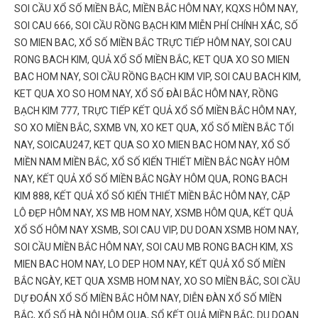
SOI CẦU XỔ SỐ MIỀN BẮC, MIỀN BẮC HÔM NAY, KQXS HÔM NAY,
SOI CAU 666, SOI CẦU RỒNG BẠCH KIM MIỄN PHÍ CHÍNH XÁC, SỐ
SO MIEN BAC, XỔ SỐ MIỀN BẮC TRỰC TIẾP HÔM NAY, SOI CAU
RONG BACH KIM, QUẢ XỔ SỐ MIỀN BẮC, KET QUA XO SO MIEN
BAC HOM NAY, SOI CẦU RỒNG BẠCH KIM VIP, SOI CAU BACH KIM,
KET QUA XO SO HOM NAY, XỔ SỐ ĐÀI BẮC HÔM NAY, RỒNG
BẠCH KIM 777, TRỰC TIẾP KẾT QUẢ XỔ SỐ MIỀN BẮC HÔM NAY,
SO XO MIỀN BẮC, SXMB VN, XO KET QUA, XỔ SỐ MIỀN BẮC TỐI
NAY, SOICAU247, KET QUA SO XO MIEN BAC HOM NAY, XỔ SỐ
MIỀN NAM MIỀN BẮC, XỔ SỐ KIẾN THIẾT MIỀN BẮC NGÀY HÔM
NAY, KẾT QUẢ XỔ SỐ MIỀN BẮC NGÀY HÔM QUA, RONG BACH
KIM 888, KẾT QUẢ XỔ SỐ KIẾN THIẾT MIỀN BẮC HÔM NAY, CẶP
LÔ ĐẸP HÔM NAY, XS MB HOM NAY, XSMB HÔM QUA, KẾT QUẢ
XỔ SỐ HÔM NAY XSMB, SOI CAU VIP, DU DOAN XSMB HOM NAY,
SOI CẦU MIỀN BẮC HÔM NAY, SOI CAU MB RONG BACH KIM, XS
MIEN BAC HOM NAY, LO DEP HOM NAY, KẾT QUẢ XỔ SỐ MIỀN
BẮC NGÀY, KET QUA XSMB HOM NAY, XO SO MIỀN BẮC, SOI CẦU
DỰ ĐOÁN XỔ SỐ MIỀN BẮC HÔM NAY, DIỄN ĐÀN XỔ SỐ MIỀN
BẮC, XỔ SỐ HÀ NỘI HÔM QUA, SỔ KẾT QUẢ MIỀN BẮC, DU DOAN