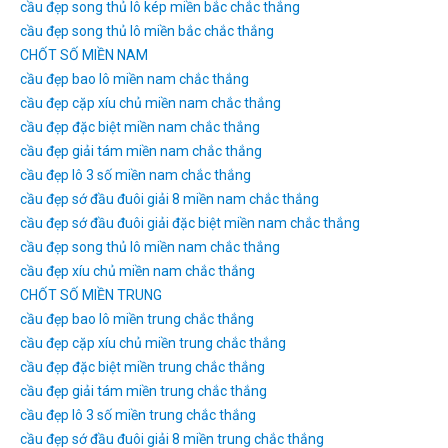
cầu đẹp song thủ lô kép miền bắc chắc thắng
cầu đẹp song thủ lô miền bắc chắc thắng
CHỐT SỐ MIỀN NAM
cầu đẹp bao lô miền nam chắc thắng
cầu đẹp cặp xíu chủ miền nam chắc thắng
cầu đẹp đặc biệt miền nam chắc thắng
cầu đẹp giải tám miền nam chắc thắng
cầu đẹp lô 3 số miền nam chắc thắng
cầu đẹp sớ đầu đuôi giải 8 miền nam chắc thắng
cầu đẹp sớ đầu đuôi giải đặc biệt miền nam chắc thắng
cầu đẹp song thủ lô miền nam chắc thắng
cầu đẹp xíu chủ miền nam chắc thắng
CHỐT SỐ MIỀN TRUNG
cầu đẹp bao lô miền trung chắc thắng
cầu đẹp cặp xíu chủ miền trung chắc thắng
cầu đẹp đặc biệt miền trung chắc thắng
cầu đẹp giải tám miền trung chắc thắng
cầu đẹp lô 3 số miền trung chắc thắng
cầu đẹp sớ đầu đuôi giải 8 miền trung chắc thắng