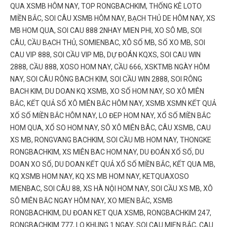
QUA XSMB HÔM NAY, TOP RONGBACHKIM, THỐNG KÊ LOTO
MIỀN BẮC, SOI CÂU XSMB HÔM NAY, BẠCH THỦ DE HÔM NAY, XS
MB HOM QUA, SOI CAU 888 2NHAY MIEN PHI, XO SÔ MB, SOI
CÂU, CẦU BẠCH THỦ, SOMIENBAC, XÔ SỐ MB, SỐ XO MB, SOI
CAU VIP 888, SOI CẦU VIP MB, DỰ ĐOÁN KQXS, SOI CAU WIN
2888, CẦU 888, XOSO HOM NAY, CẦU 666, XSKTMB NGÀY HÔM
NAY, SOI CÂU RÔNG BACH KIM, SOI CẦU WIN 2888, SOI RÔNG
BACH KIM, DU DOAN KQ XSMB, XO SỐ HOM NAY, SO XÔ MIÊN
BẮC, KẾT QUẢ SỔ XÔ MIÊN BẮC HÔM NAY, XSMB XSMN KẾT QUẢ
XỐ SỐ MIỀN BẮC HÔM NAY, LO ĐEP HOM NAY, XỔ SỐ MIỀN BẮC
HOM QUA, XỔ SO HOM NAY, SÔ XÔ MIÊN BÂC, CÂU XSMB, CAU
XS MB, RONGVANG BACHKIM, SOI CẦU MB HOM NAY, THONGKE
RONGBACHKIM, XS MIÊN BAC HOM NAY, DU ĐOÁN XỔ SỐ, DU
DOAN XO SỐ, DU DOAN KẾT QUẢ XỔ SỐ MIỀN BẮC, KẾT QUA MB,
KQ XSMB HOM NAY, KQ XS MB HOM NAY, KETQUAXOSO
MIENBAC, SOI CÂU 88, XS HÀ NỘI HOM NAY, SOI CẦU XS MB, XÔ
SÔ MIÊN BĂC NGAY HÔM NAY, XO MIEN BẮC, XSMB
RONGBACHKIM, DU ĐOAN KET QUA XSMB, RONGBACHKIM 247,
RONGBACHKIM 777, LO KHUNG 1 NGAY, SOI CAU MIEN BẮC, CAU