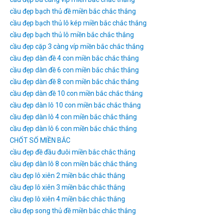
cầu đẹp bạch thủ đề miền bắc chắc thắng
cầu đẹp bạch thủ lô kép miền bắc chắc thắng
cầu đẹp bạch thủ lô miền bắc chắc thắng
cầu đẹp cặp 3 càng víp miền bắc chắc thắng
cầu đẹp dàn đề 4 con miền bắc chắc thắng
cầu đẹp dàn đề 6 con miền bắc chắc thắng
cầu đẹp dàn đề 8 con miền bắc chắc thắng
cầu đẹp dàn đề 10 con miền bắc chắc thắng
cầu đẹp dàn lô 10 con miền bắc chắc thắng
cầu đẹp dàn lô 4 con miền bắc chắc thắng
cầu đẹp dàn lô 6 con miền bắc chắc thắng
CHỐT SỐ MIỀN BẮC
cầu đẹp đề đầu đuôi miền bắc chắc thắng
cầu đẹp dàn lô 8 con miền bắc chắc thắng
cầu đẹp lô xiên 2 miền bắc chắc thắng
cầu đẹp lô xiên 3 miền bắc chắc thắng
cầu đẹp lô xiên 4 miền bắc chắc thắng
cầu đẹp song thủ đề miền bắc chắc thắng