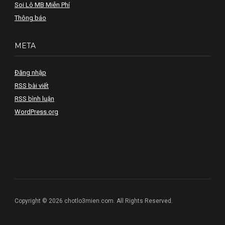
Soi Lô MB Miễn Phí
Thông báo
META
Đăng nhập
RSS bài viết
RSS bình luận
WordPress.org
Copyright © 2026 chotlo3mien.com. All Rights Reserved.