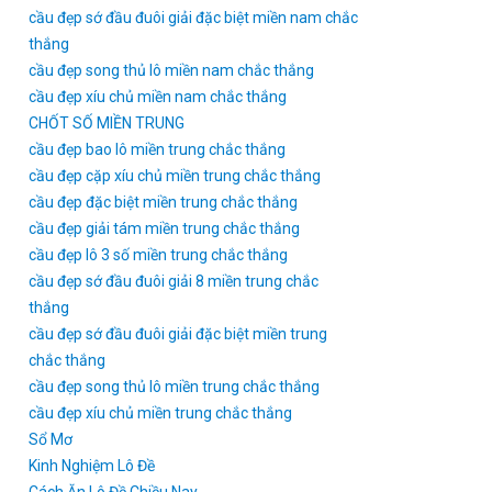
cầu đẹp sớ đầu đuôi giải đặc biệt miền nam chắc
thắng
cầu đẹp song thủ lô miền nam chắc thắng
cầu đẹp xíu chủ miền nam chắc thắng
CHỐT SỐ MIỀN TRUNG
cầu đẹp bao lô miền trung chắc thắng
cầu đẹp cặp xíu chủ miền trung chắc thắng
cầu đẹp đặc biệt miền trung chắc thắng
cầu đẹp giải tám miền trung chắc thắng
cầu đẹp lô 3 số miền trung chắc thắng
cầu đẹp sớ đầu đuôi giải 8 miền trung chắc
thắng
cầu đẹp sớ đầu đuôi giải đặc biệt miền trung
chắc thắng
cầu đẹp song thủ lô miền trung chắc thắng
cầu đẹp xíu chủ miền trung chắc thắng
Sổ Mơ
Kinh Nghiệm Lô Đề