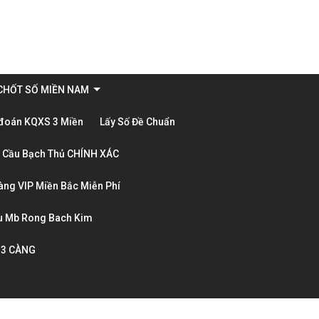
CHỐT SỐ MIỀN NAM
đoán KQXS 3 Miền
Lấy Số Đề Chuẩn
oi Cầu Bạch Thủ CHÍNH XÁC
àng VIP Miền Bắc Miễn Phí
u Mb Rong Bach Kim
 3 CÀNG