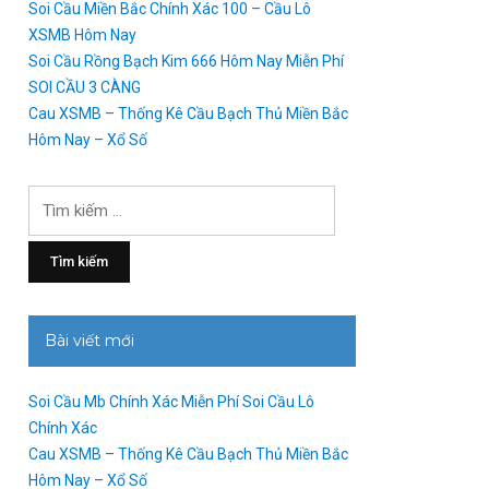
Soi Cầu Miền Bắc Chính Xác 100 – Cầu Lô
XSMB Hôm Nay
Soi Cầu Rồng Bạch Kim 666 Hôm Nay Miễn Phí
SOI CẦU 3 CÀNG
Cau XSMB – Thống Kê Cầu Bạch Thủ Miền Bắc
Hôm Nay – Xổ Số
Tìm
kiếm
cho:
Bài viết mới
Soi Cầu Mb Chính Xác Miễn Phí Soi Cầu Lô
Chính Xác
Cau XSMB – Thống Kê Cầu Bạch Thủ Miền Bắc
Hôm Nay – Xổ Số