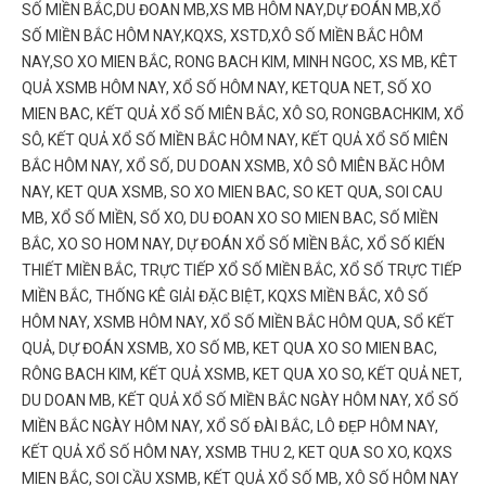
SỐ MIỀN BẮC,DU ĐOAN MB,XS MB HÔM NAY,DỰ ĐOÁN MB,XỔ
SỐ MIỀN BẮC HÔM NAY,KQXS, XSTD,XÔ SỐ MIỀN BẮC HÔM
NAY,SO XO MIEN BẮC, RONG BACH KIM, MINH NGOC, XS MB, KÊT
QUẢ XSMB HÔM NAY, XỔ SỐ HÔM NAY, KETQUA NET, SỐ XO
MIEN BAC, KẾT QUẢ XỔ SỐ MIÊN BẮC, XÔ SO, RONGBACHKIM, XỔ
SÔ, KẾT QUẢ XỔ SỐ MIỀN BẮC HÔM NAY, KẾT QUẢ XỔ SỐ MIÊN
BẮC HÔM NAY, XỔ SỐ, DU DOAN XSMB, XÔ SÔ MIÊN BĂC HÔM
NAY, KET QUA XSMB, SO XO MIEN BAC, SO KET QUA, SOI CAU
MB, XỔ SỐ MIỀN, SỐ XO, DU ĐOAN XO SO MIEN BAC, SỐ MIỀN
BẮC, XO SO HOM NAY, DỰ ĐOÁN XỔ SỐ MIỀN BẮC, XỔ SỐ KIẾN
THIẾT MIỀN BẮC, TRỰC TIẾP XỔ SỐ MIỀN BẮC, XỔ SỐ TRỰC TIẾP
MIỀN BẮC, THỐNG KÊ GIẢI ĐẶC BIỆT, KQXS MIỀN BẮC, XÔ SỐ
HÔM NAY, XSMB HÔM NAY, XỔ SỐ MIỀN BẮC HÔM QUA, SỔ KẾT
QUẢ, DỰ ĐOÁN XSMB, XO SỐ MB, KET QUA XO SO MIEN BAC,
RÔNG BACH KIM, KẾT QUẢ XSMB, KET QUA XO SO, KẾT QUẢ NET,
DU DOAN MB, KẾT QUẢ XỔ SỐ MIỀN BẮC NGÀY HÔM NAY, XỔ SỐ
MIỀN BẮC NGÀY HÔM NAY, XỔ SỐ ĐÀI BẮC, LÔ ĐẸP HÔM NAY,
KẾT QUẢ XỔ SỐ HÔM NAY, XSMB THU 2, KET QUA SO XO, KQXS
MIEN BẮC, SOI CẦU XSMB, KẾT QUẢ XỔ SỐ MB, XÔ SỐ HÔM NAY