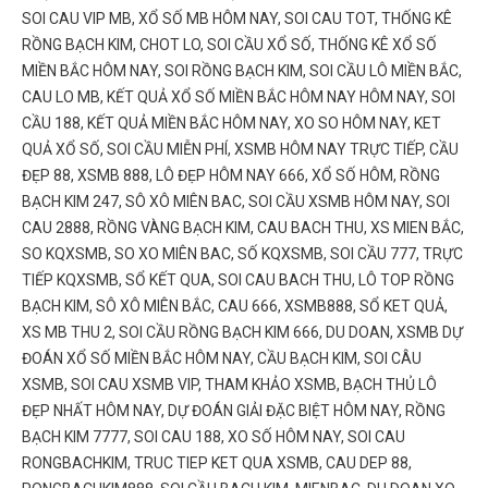
SOI CAU VIP MB, XỔ SỐ MB HÔM NAY, SOI CAU TOT, THỐNG KÊ
RỒNG BẠCH KIM, CHOT LO, SOI CẦU XỔ SỐ, THỐNG KÊ XỔ SỐ
MIỀN BẮC HÔM NAY, SOI RỒNG BẠCH KIM, SOI CẦU LÔ MIỀN BẮC,
CAU LO MB, KẾT QUẢ XỔ SỐ MIỀN BẮC HÔM NAY HÔM NAY, SOI
CẦU 188, KẾT QUẢ MIỀN BẮC HÔM NAY, XO SO HÔM NAY, KET
QUẢ XỔ SỐ, SOI CẦU MIỄN PHÍ, XSMB HÔM NAY TRỰC TIẾP, CẦU
ĐẸP 88, XSMB 888, LÔ ĐẸP HÔM NAY 666, XỔ SỐ HÔM, RỒNG
BẠCH KIM 247, SÔ XÔ MIÊN BAC, SOI CẦU XSMB HÔM NAY, SOI
CAU 2888, RỒNG VÀNG BẠCH KIM, CAU BACH THU, XS MIEN BẮC,
SO KQXSMB, SO XO MIÊN BAC, SỐ KQXSMB, SOI CẦU 777, TRỰC
TIẾP KQXSMB, SỔ KẾT QUA, SOI CAU BACH THU, LÔ TOP RỒNG
BẠCH KIM, SÔ XÔ MIÊN BẮC, CAU 666, XSMB888, SỔ KET QUẢ,
XS MB THU 2, SOI CẦU RỒNG BẠCH KIM 666, DU DOAN, XSMB DỰ
ĐOÁN XỔ SỐ MIỀN BẮC HÔM NAY, CẦU BẠCH KIM, SOI CÂU
XSMB, SOI CAU XSMB VIP, THAM KHẢO XSMB, BẠCH THỦ LÔ
ĐẸP NHẤT HÔM NAY, DỰ ĐOÁN GIẢI ĐẶC BIỆT HÔM NAY, RỒNG
BẠCH KIM 7777, SOI CAU 188, XO SỐ HÔM NAY, SOI CAU
RONGBACHKIM, TRUC TIEP KET QUA XSMB, CAU DEP 88,