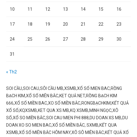
10
11
12
13
14
15
16
17
18
19
20
21
22
23
24
25
26
27
28
29
30
31
« Th2
SOI CẦU,SOI CAU,SÔI CẦU MB,XSMB,XỔ SỐ MIEN BAC,RỒNG
BẠCH KIM,XỔ SỐ MIÊN BẮC,KET QUẢ NET,RỒNG BẠCH KIM
666,XỔ SỐ MIỀN BAC,XO SỐ MIỀN BẮC,RONGBẠCHKIM,KẾT QUẢ
XỔ SỐ,KQXSMB,KET QUA XS MB,KQ XSMB,MINH NGỌC,XÔ
SỐ,XỔ SO MIỀN BẮC,SOI CAU MIEN PHI 888,DU DOAN XS MB,DU
DOAN XO SO MIEN BAC,XỔ SỐ MIỀN BẮC, SXMB,KẾT QUA
XSMB,XỔ SỐ MIÊN BẮC HÔM NAY,XÔ SÔ MIÊN BĂC,KẾT QUẢ XỔ