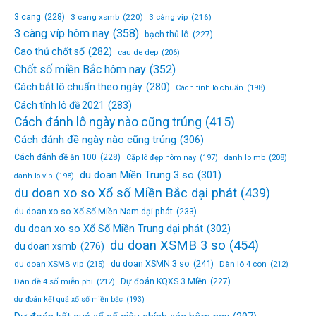
3 cang
(228)
3 cang xsmb
(220)
3 càng vip
(216)
3 càng víp hôm nay
(358)
bạch thủ lô
(227)
Cao thủ chốt số
(282)
cau de dep
(206)
Chốt số miền Bắc hôm nay
(352)
Cách bắt lô chuẩn theo ngày
(280)
Cách tính lô chuẩn
(198)
Cách tính lô đề 2021
(283)
Cách đánh lô ngày nào cũng trúng
(415)
Cách đánh đề ngày nào cũng trúng
(306)
Cách đánh đề ăn 100
(228)
Cặp lô đẹp hôm nay
(197)
danh lo mb
(208)
du doan Miền Trung 3 so
(301)
danh lo vip
(198)
du doan xo so Xổ số Miền Bắc dại phát
(439)
du doan xo so Xổ Số Miền Nam dại phát
(233)
du doan xo so Xổ Số Miền Trung dại phát
(302)
du doan XSMB 3 so
(454)
du doan xsmb
(276)
du doan XSMN 3 so
(241)
du doan XSMB vip
(215)
Dàn lô 4 con
(212)
Dàn đề 4 số miễn phí
(212)
Dự đoán KQXS 3 Miền
(227)
dự đoán kết quả xổ số miền bắc
(193)