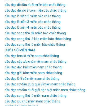
cầu đẹp đề đầu đuôi miền bắc chắc thắng
cầu đẹp dàn lô 8 con miền bắc chắc thắng
cầu đẹp lô xiên 2 miền bắc chắc thắng
cầu đẹp lô xiên 3 miền bắc chắc thắng
cầu đẹp lô xiên 4 miền bắc chắc thắng
cầu đẹp song thủ đề miền bắc chắc thắng
cầu đẹp song thủ lô kép miền bắc chắc thắng
cầu đẹp song thủ lô miền bắc chắc thắng
CHỐT SỐ MIỀN NAM
cầu đẹp bao lô miền nam chắc thắng
cầu đẹp cặp xíu chủ miền nam chắc thắng
cầu đẹp đặc biệt miền nam chắc thắng
cầu đẹp giải tám miền nam chắc thắng
cầu đẹp lô 3 số miền nam chắc thắng
cầu đẹp sớ đầu đuôi giải 8 miền nam chắc thắng
cầu đẹp sớ đầu đuôi giải đặc biệt miền nam chắc thắng
cầu đẹp song thủ lô miền nam chắc thắng
cầu đẹp xíu chủ miền nam chắc thắng