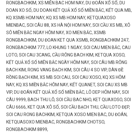
RONGBACHKIM, XS MIÊN BAC HOM NAY, DU ĐOÁN XỔ SỐ, DU
DOAN XO SỐ, DU DOAN KẾT QUẢ XỔ SỐ MIỀN BẮC, KẾT QUA MB,
KQ XSMB HOM NAY, KQ XS MB HOM NAY, KETQUAXOSO
MIENBAC, SOI CÂU 88, XS HÀ NỘI HOM NAY, SOI CẦU XS MB, XÔ
SÔ MIÊN BĂC NGAY HÔM NAY, XO MIEN BẮC, XSMB
RONGBACHKIM, DU ĐOAN KET QUA XSMB, RONGBACHKIM 247,
RONGBACHKIM 777, LO KHUNG 1 NGAY, SOI CAU MIEN BẮC, CAU
LOTO, SOI CAU 3CANG, CẦU RÔNG BACH KIM, KETQUA XOSO,
KẾT QUẢ XỔ SỐ MIÊN BẮC NGÀY HÔM NAY, SOI CÂU MB RÔNG
BACH KIM, RONG VANG BẠCH KIM, SOI CÂU 4 SO VIP, DÀN ĐỀ
RỒNG BẠCH KIM, XS MB SOI CAU, SOI CAU XOSO, KQ XS HÔM
NAY, KQ XS MIỀN BẮC HÔM NAY, KẾT QUANET, SOI CAU XS MB
VIP, DU ĐOÁN KẾT QUẢ XỔ SỐ MIỀN BẮC, LÔ DEP HÔM NAY, SOI
CÂU 9999, BACH THU LÔ, SOI CẦU BAC NHO, KET QUAXOSO, SOI
CÂU 6666, KET QUA XÔ SỐ, SOI CẦU BẠCH THU, CẦU LOTO ĐẸP,
SOI CAU RONG BACHKIM, KETQUA XOSO MIEN BAC, DU ĐOÁN,
KETQUASOXO MIENBAC, RONGBACHKIM CHOTSO,
RONGBACHKIM 8899,