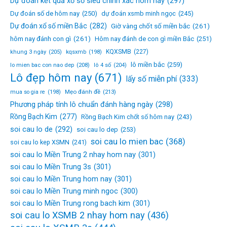
Dự đoán kết quả xổ số siêu chính xác hôm nay
(297)
Dự đoán số de hôm nay
(250)
dự đoán xsmb minh ngọc
(245)
Dự đoán xổ số miền Bắc
(282)
Giờ vàng chốt số miền bắc
(261)
hôm nay đánh con gì
(261)
Hôm nay đánh de con gì miền Bắc
(251)
KQXSMB
(227)
khung 3 ngày
(205)
kqsxmb
(198)
lô miền bắc
(259)
lo mien bac con nao dep
(208)
lô 4 số
(204)
Lô đẹp hôm nay
(671)
lấy số miễn phí
(333)
Mẹo đánh đề
(213)
mua so gia re
(198)
Phương pháp tính lô chuẩn đánh hàng ngày
(298)
Rồng Bạch Kim
(277)
Rồng Bạch Kim chốt số hôm nay
(243)
soi cau lo de
(292)
soi cau lo dep
(253)
soi cau lo mien bac
(368)
soi cau lo kep XSMN
(241)
soi cau lo Miền Trung 2 nhay hom nay
(301)
soi cau lo Miền Trung 3s
(301)
soi cau lo Miền Trung hom nay
(301)
soi cau lo Miền Trung minh ngoc
(300)
soi cau lo Miền Trung rong bach kim
(301)
soi cau lo XSMB 2 nhay hom nay
(436)