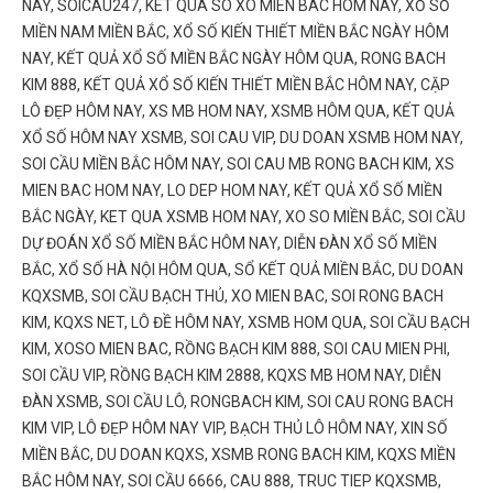
NAY, SOICAU247, KET QUA SO XO MIEN BAC HOM NAY, XỔ SỐ
MIỀN NAM MIỀN BẮC, XỔ SỐ KIẾN THIẾT MIỀN BẮC NGÀY HÔM
NAY, KẾT QUẢ XỔ SỐ MIỀN BẮC NGÀY HÔM QUA, RONG BACH
KIM 888, KẾT QUẢ XỔ SỐ KIẾN THIẾT MIỀN BẮC HÔM NAY, CẶP
LÔ ĐẸP HÔM NAY, XS MB HOM NAY, XSMB HÔM QUA, KẾT QUẢ
XỔ SỐ HÔM NAY XSMB, SOI CAU VIP, DU DOAN XSMB HOM NAY,
SOI CẦU MIỀN BẮC HÔM NAY, SOI CAU MB RONG BACH KIM, XS
MIEN BAC HOM NAY, LO DEP HOM NAY, KẾT QUẢ XỔ SỐ MIỀN
BẮC NGÀY, KET QUA XSMB HOM NAY, XO SO MIỀN BẮC, SOI CẦU
DỰ ĐOÁN XỔ SỐ MIỀN BẮC HÔM NAY, DIỄN ĐÀN XỔ SỐ MIỀN
BẮC, XỔ SỐ HÀ NỘI HÔM QUA, SỔ KẾT QUẢ MIỀN BẮC, DU DOAN
KQXSMB, SOI CẦU BẠCH THỦ, XO MIEN BAC, SOI RONG BACH
KIM, KQXS NET, LÔ ĐỀ HÔM NAY, XSMB HOM QUA, SOI CẦU BẠCH
KIM, XOSO MIEN BAC, RỒNG BẠCH KIM 888, SOI CAU MIEN PHI,
SOI CẦU VIP, RỒNG BẠCH KIM 2888, KQXS MB HOM NAY, DIỄN
ĐÀN XSMB, SOI CẦU LÔ, RONGBACH KIM, SOI CAU RONG BACH
KIM VIP, LÔ ĐẸP HÔM NAY VIP, BẠCH THỦ LÔ HÔM NAY, XIN SỐ
MIỀN BẮC, DU DOAN KQXS, XSMB RONG BACH KIM, KQXS MIỀN
BẮC HÔM NAY, SOI CẦU 6666, CAU 888, TRUC TIEP KQXSMB,