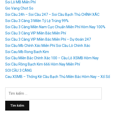
Soi Lô MB Miễn Phí
Gio Vang Chot So
Soi Cầu 24h – Soi Cầu 247 – Soi Cầu Bạch Thủ CHÍNH XÁC
Soi Cầu 3 Càng 3 Miền Tỷ Lệ Trúng 99%
Soi Cầu 3 Càng Miền Nam Cực Chuẩn Miễn Phí Hôm Nay 100%
Soi Cầu 3 Càng VIP Miền Bắc Miễn Phí
Soi Cầu 3 Càng VIP Miền Bắc Miễn Phí – Dự Đoán 247
Soi Cầu Mb Chính Xác Miễn Phí Soi Cầu Lô Chính Xác
Soi Cau Mb Rong Bach Kim
Soi Cầu Miền Bắc Chính Xác 100 – Cầu Lô XSMB Hôm Nay
Soi Cầu Rồng Bạch Kim 666 Hôm Nay Miễn Phí
SOI CẦU 3 CÀNG
Cau XSMB – Thống Kê Cầu Bạch Thủ Miền Bắc Hôm Nay – Xổ Số
Tìm
kiếm
cho: