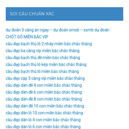
SOI CẦU CHUẨN XÁC
dự đoán 3 càng ăn ngay – dự đoán xmsb – xsmb dự đoán
CHỐT SỐ MIỀN BẮC VIP
cầu đẹp bạch thủ lô 2 nháy miền bắc chắc thắng
cầu đẹp ba càng víp miền bắc chắc thắng
cầu đẹp bạch thủ đề miền bắc chắc thắng
cầu đẹp bạch thủ lô kép miền bắc chắc thắng
cầu đẹp bạch thủ lô miền bắc chắc thắng
cầu đẹp cặp 3 càng víp miền bắc chắc thắng
cầu đẹp dàn đề 4 con miền bắc chắc thắng
cầu đẹp dàn đề 6 con miền bắc chắc thắng
cầu đẹp dàn đề 8 con miền bắc chắc thắng
cầu đẹp dàn đề 10 con miền bắc chắc thắng
cầu đẹp dàn lô 10 con miền bắc chắc thắng
cầu đẹp dàn lô 4 con miền bắc chắc thắng
cầu đẹp dàn lô 6 con miền bắc chắc thắng