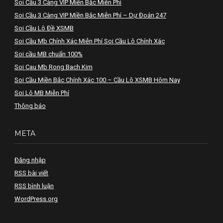
Soi Cầu 3 Càng VIP Miền Bắc Miễn Phí
Soi Cầu 3 Càng VIP Miền Bắc Miễn Phí – Dự Đoán 247
Soi Cầu Lô Đề XSMB
Soi Cầu Mb Chính Xác Miễn Phí Soi Cầu Lô Chính Xác
Soi cầu MB chuẩn 100%
Soi Cau Mb Rong Bach Kim
Soi Cầu Miền Bắc Chính Xác 100 – Cầu Lô XSMB Hôm Nay
Soi Lô MB Miễn Phí
Thông báo
META
Đăng nhập
RSS bài viết
RSS bình luận
WordPress.org