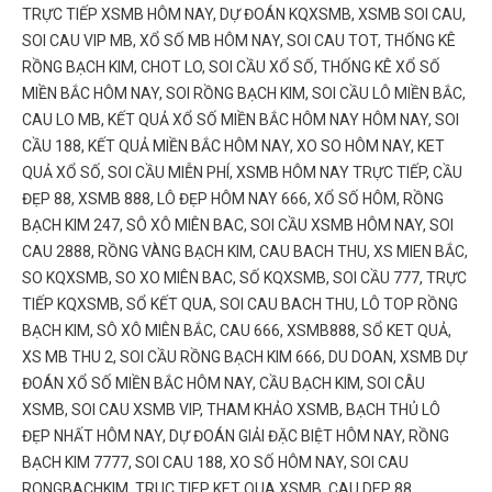
TRỰC TIẾP XSMB HÔM NAY, DỰ ĐOÁN KQXSMB, XSMB SOI CAU,
SOI CAU VIP MB, XỔ SỐ MB HÔM NAY, SOI CAU TOT, THỐNG KÊ
RỒNG BẠCH KIM, CHOT LO, SOI CẦU XỔ SỐ, THỐNG KÊ XỔ SỐ
MIỀN BẮC HÔM NAY, SOI RỒNG BẠCH KIM, SOI CẦU LÔ MIỀN BẮC,
CAU LO MB, KẾT QUẢ XỔ SỐ MIỀN BẮC HÔM NAY HÔM NAY, SOI
CẦU 188, KẾT QUẢ MIỀN BẮC HÔM NAY, XO SO HÔM NAY, KET
QUẢ XỔ SỐ, SOI CẦU MIỄN PHÍ, XSMB HÔM NAY TRỰC TIẾP, CẦU
ĐẸP 88, XSMB 888, LÔ ĐẸP HÔM NAY 666, XỔ SỐ HÔM, RỒNG
BẠCH KIM 247, SÔ XÔ MIÊN BAC, SOI CẦU XSMB HÔM NAY, SOI
CAU 2888, RỒNG VÀNG BẠCH KIM, CAU BACH THU, XS MIEN BẮC,
SO KQXSMB, SO XO MIÊN BAC, SỐ KQXSMB, SOI CẦU 777, TRỰC
TIẾP KQXSMB, SỔ KẾT QUA, SOI CAU BACH THU, LÔ TOP RỒNG
BẠCH KIM, SÔ XÔ MIÊN BẮC, CAU 666, XSMB888, SỔ KET QUẢ,
XS MB THU 2, SOI CẦU RỒNG BẠCH KIM 666, DU DOAN, XSMB DỰ
ĐOÁN XỔ SỐ MIỀN BẮC HÔM NAY, CẦU BẠCH KIM, SOI CÂU
XSMB, SOI CAU XSMB VIP, THAM KHẢO XSMB, BẠCH THỦ LÔ
ĐẸP NHẤT HÔM NAY, DỰ ĐOÁN GIẢI ĐẶC BIỆT HÔM NAY, RỒNG
BẠCH KIM 7777, SOI CAU 188, XO SỐ HÔM NAY, SOI CAU
RONGBACHKIM, TRUC TIEP KET QUA XSMB, CAU DEP 88,