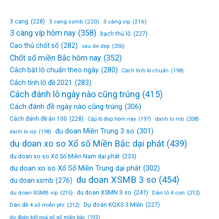
3 cang
(228)
3 cang xsmb
(220)
3 càng vip
(216)
3 càng víp hôm nay
(358)
bạch thủ lô
(227)
Cao thủ chốt số
(282)
cau de dep
(206)
Chốt số miền Bắc hôm nay
(352)
Cách bắt lô chuẩn theo ngày
(280)
Cách tính lô chuẩn
(198)
Cách tính lô đề 2021
(283)
Cách đánh lô ngày nào cũng trúng
(415)
Cách đánh đề ngày nào cũng trúng
(306)
Cách đánh đề ăn 100
(228)
Cặp lô đẹp hôm nay
(197)
danh lo mb
(208)
du doan Miền Trung 3 so
(301)
danh lo vip
(198)
du doan xo so Xổ số Miền Bắc dại phát
(439)
du doan xo so Xổ Số Miền Nam dại phát
(233)
du doan xo so Xổ Số Miền Trung dại phát
(302)
du doan XSMB 3 so
(454)
du doan xsmb
(276)
du doan XSMN 3 so
(241)
du doan XSMB vip
(215)
Dàn lô 4 con
(212)
Dàn đề 4 số miễn phí
(212)
Dự đoán KQXS 3 Miền
(227)
dự đoán kết quả xổ số miền bắc
(193)