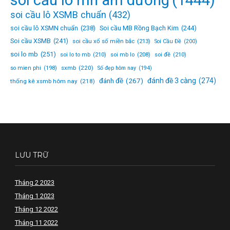
soi cầu lô XSMB chuẩn
(432)
soi cầu lô XSMN chuẩn
(238)
Soi cầu MB Rồng Bạch Kim
(244)
Soi cầu XSMB
(241)
soi cầu xổ số miền bắc
(213)
Soi Cầu Đề
(200)
soi lo mb
(251)
soi lo to mb
(210)
soi mb lo
(208)
soi đề
(210)
sxmb
(220)
so mien phi
(198)
Số đẹp hôm nay
(194)
đánh đề
(267)
đánh đề 3 càng
(274)
thống kê xsmb hôm nay
(218)
LƯU TRỮ
Tháng 2 2023
Tháng 1 2023
Tháng 12 2022
Tháng 11 2022