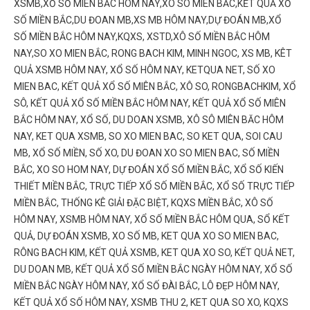
XSMB,XỔ SỐ MIÊN BẮC HÔM NAY,XÔ SÔ MIÊN BĂC,KẾT QUẢ XỔ
SỐ MIỀN BẮC,DU ĐOAN MB,XS MB HÔM NAY,DỰ ĐOÁN MB,XỔ
SỐ MIỀN BẮC HÔM NAY,KQXS, XSTD,XÔ SỐ MIỀN BẮC HÔM
NAY,SO XO MIEN BẮC, RONG BACH KIM, MINH NGOC, XS MB, KÊT
QUẢ XSMB HÔM NAY, XỔ SỐ HÔM NAY, KETQUA NET, SỐ XO
MIEN BAC, KẾT QUẢ XỔ SỐ MIÊN BẮC, XÔ SO, RONGBACHKIM, XỔ
SÔ, KẾT QUẢ XỔ SỐ MIỀN BẮC HÔM NAY, KẾT QUẢ XỔ SỐ MIÊN
BẮC HÔM NAY, XỔ SỐ, DU DOAN XSMB, XÔ SÔ MIÊN BĂC HÔM
NAY, KET QUA XSMB, SO XO MIEN BAC, SO KET QUA, SOI CAU
MB, XỔ SỐ MIỀN, SỐ XO, DU ĐOAN XO SO MIEN BAC, SỐ MIỀN
BẮC, XO SO HOM NAY, DỰ ĐOÁN XỔ SỐ MIỀN BẮC, XỔ SỐ KIẾN
THIẾT MIỀN BẮC, TRỰC TIẾP XỔ SỐ MIỀN BẮC, XỔ SỐ TRỰC TIẾP
MIỀN BẮC, THỐNG KÊ GIẢI ĐẶC BIỆT, KQXS MIỀN BẮC, XÔ SỐ
HÔM NAY, XSMB HÔM NAY, XỔ SỐ MIỀN BẮC HÔM QUA, SỔ KẾT
QUẢ, DỰ ĐOÁN XSMB, XO SỐ MB, KET QUA XO SO MIEN BAC,
RÔNG BACH KIM, KẾT QUẢ XSMB, KET QUA XO SO, KẾT QUẢ NET,
DU DOAN MB, KẾT QUẢ XỔ SỐ MIỀN BẮC NGÀY HÔM NAY, XỔ SỐ
MIỀN BẮC NGÀY HÔM NAY, XỔ SỐ ĐÀI BẮC, LÔ ĐẸP HÔM NAY,
KẾT QUẢ XỔ SỐ HÔM NAY, XSMB THU 2, KET QUA SO XO, KQXS