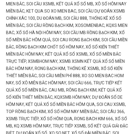
MIEN BẮC, SOI CẦU XSMB, KẾT QUẢ XỔ SỐ MB, XÔ SỐ HÔM NAY
MIỀN BẮC, KET QUA SO XO MIEN BAC, SOI CẦU DỰ ĐOÁN XSMB
CHÍNH XÁC 100, DU ĐOÁN MB, SOI CẦU 888, THỐNG KÊ XỔ SỐ
MIỀN BẮC, SOI CẦU RỒNG BẠCH KIM, XOSOMIENBAC, KQXS MIEN
BAC, XỔ SỐ HÀ NỘI HÔM NAY, SOI CẦU MB RỒNG BẠCH KIM, XỔ
SỐ MIỀN BẮC HÔM QUẢ, SOI CAU RONG BẠCH KIM, SOI CẦU MIỀN
BẮC, RỒNG BẠCH KIM CHỐT SỐ HÔM NAY, XỔ SỐ KIẾN THIẾT
MIỀN BẮC HÔM NAY, KẾT QUẢ XỔ SỐ XSMB, XỔ SỐ MIỀN BẮC
TRỰC TIẾP, XSMBHOM NAY, XSMB XSMN KẾT QUẢ XỔ SỐ MIỀN
BẮC HÔM NAY, RONG BẠCH KIM, THỐNG KÊ XSMB, XỔ SỐ KIẾN
THIẾT MIÊN BẮC, SOI CẦU MIỄN PHÍ 888, XO SO MIEN BAC HOM
NAY, SỔ XÔ MIÊN BẮC HÔM NAY, SOI CẦU 666, TRỰC TIẾP KẾT
QUẢ XỔ SỐ MIỀN BẮC, CAU MB, RÔNG BẠCH KIM, KẾT QUẢ XỔ
SỐ KIẾN THIẾT MIỀN BẮC, KQXSMB HÔM NAY, DỰ ĐOÁN SỐ DE
HÔM NAY, KẾT QUẢ XỔ SỐ MIỀN BẮC HÔM QUA, SOI CAU XSMB,
TOP RỒNG BẠCH KIM, XỔ SỐ HÔM NAY MIỀN BẮC, SOI CÂU 366,
XSMB TRỰC TIẾP, XỔ SỐ HÔM QUA, RONG BACH KIM 666, XỔ SỐ
MB, KQ XSMB HÔM NAY, TRỰC TIẾP XSMB, SỐ KẾT QUẢ GIẢI ĐẶC
BIỆT, DỰ ĐOÁN XỔ SỐ, XO SO NET, XỔ SỐ ĐÀI MIỀN BẮC, SOI