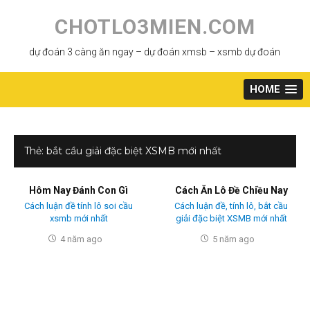
Skip
to
CHOTLO3MIEN.COM
content
dự đoán 3 càng ăn ngay – dự đoán xmsb – xsmb dự đoán
HOME
Thẻ:
bắt cầu giải đặc biệt XSMB mới nhất
Hôm Nay Đánh Con Gì
Cách Ăn Lô Đề Chiều Nay
Cách luận đề tính lô soi cầu
Cách luận đề, tính lô, bắt cầu
xsmb mới nhất
giải đặc biệt XSMB mới nhất
4 năm ago
5 năm ago