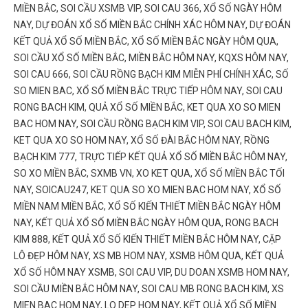
MIỀN BẮC, SOI CẦU XSMB VIP, SOI CAU 366, XỔ SỐ NGÀY HÔM
NAY, DỰ ĐOÁN XỔ SỐ MIỀN BẮC CHÍNH XÁC HÔM NAY, DỰ ĐOÁN
KẾT QUẢ XỔ SỐ MIỀN BẮC, XỔ SỐ MIỀN BẮC NGÀY HÔM QUA,
SOI CẦU XỔ SỐ MIỀN BẮC, MIỀN BẮC HÔM NAY, KQXS HÔM NAY,
SOI CAU 666, SOI CẦU RỒNG BẠCH KIM MIỄN PHÍ CHÍNH XÁC, SỐ
SO MIEN BAC, XỔ SỐ MIỀN BẮC TRỰC TIẾP HÔM NAY, SOI CAU
RONG BACH KIM, QUẢ XỔ SỐ MIỀN BẮC, KET QUA XO SO MIEN
BAC HOM NAY, SOI CẦU RỒNG BẠCH KIM VIP, SOI CAU BACH KIM,
KET QUA XO SO HOM NAY, XỔ SỐ ĐÀI BẮC HÔM NAY, RỒNG
BẠCH KIM 777, TRỰC TIẾP KẾT QUẢ XỔ SỐ MIỀN BẮC HÔM NAY,
SO XO MIỀN BẮC, SXMB VN, XO KET QUA, XỔ SỐ MIỀN BẮC TỐI
NAY, SOICAU247, KET QUA SO XO MIEN BAC HOM NAY, XỔ SỐ
MIỀN NAM MIỀN BẮC, XỔ SỐ KIẾN THIẾT MIỀN BẮC NGÀY HÔM
NAY, KẾT QUẢ XỔ SỐ MIỀN BẮC NGÀY HÔM QUA, RONG BACH
KIM 888, KẾT QUẢ XỔ SỐ KIẾN THIẾT MIỀN BẮC HÔM NAY, CẶP
LÔ ĐẸP HÔM NAY, XS MB HOM NAY, XSMB HÔM QUA, KẾT QUẢ
XỔ SỐ HÔM NAY XSMB, SOI CAU VIP, DU DOAN XSMB HOM NAY,
SOI CẦU MIỀN BẮC HÔM NAY, SOI CAU MB RONG BACH KIM, XS
MIEN BAC HOM NAY, LO DEP HOM NAY, KẾT QUẢ XỔ SỐ MIỀN