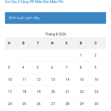
Soi Cầu 3 Càng VIP Miền Bắc Miễn Phí
Bình luận gần đây
Tháng 8 2026
H
B
T
N
S
B
C
1
2
3
4
5
6
7
8
9
10
11
12
13
14
15
16
17
18
19
20
21
22
23
24
25
26
27
28
29
30