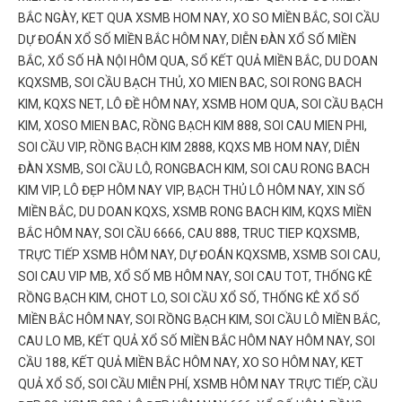
BẮC NGÀY, KET QUA XSMB HOM NAY, XO SO MIỀN BẮC, SOI CẦU
DỰ ĐOÁN XỔ SỐ MIỀN BẮC HÔM NAY, DIỄN ĐÀN XỔ SỐ MIỀN
BẮC, XỔ SỐ HÀ NỘI HÔM QUA, SỔ KẾT QUẢ MIỀN BẮC, DU DOAN
KQXSMB, SOI CẦU BẠCH THỦ, XO MIEN BAC, SOI RONG BACH
KIM, KQXS NET, LÔ ĐỀ HÔM NAY, XSMB HOM QUA, SOI CẦU BẠCH
KIM, XOSO MIEN BAC, RỒNG BẠCH KIM 888, SOI CAU MIEN PHI,
SOI CẦU VIP, RỒNG BẠCH KIM 2888, KQXS MB HOM NAY, DIỄN
ĐÀN XSMB, SOI CẦU LÔ, RONGBACH KIM, SOI CAU RONG BACH
KIM VIP, LÔ ĐẸP HÔM NAY VIP, BẠCH THỦ LÔ HÔM NAY, XIN SỐ
MIỀN BẮC, DU DOAN KQXS, XSMB RONG BACH KIM, KQXS MIỀN
BẮC HÔM NAY, SOI CẦU 6666, CAU 888, TRUC TIEP KQXSMB,
TRỰC TIẾP XSMB HÔM NAY, DỰ ĐOÁN KQXSMB, XSMB SOI CAU,
SOI CAU VIP MB, XỔ SỐ MB HÔM NAY, SOI CAU TOT, THỐNG KÊ
RỒNG BẠCH KIM, CHOT LO, SOI CẦU XỔ SỐ, THỐNG KÊ XỔ SỐ
MIỀN BẮC HÔM NAY, SOI RỒNG BẠCH KIM, SOI CẦU LÔ MIỀN BẮC,
CAU LO MB, KẾT QUẢ XỔ SỐ MIỀN BẮC HÔM NAY HÔM NAY, SOI
CẦU 188, KẾT QUẢ MIỀN BẮC HÔM NAY, XO SO HÔM NAY, KET
QUẢ XỔ SỐ, SOI CẦU MIỄN PHÍ, XSMB HÔM NAY TRỰC TIẾP, CẦU