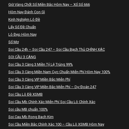
Giờ Vàng Chốt Số Miền Bắc Hôm Nay – Xổ Số 666
Hôm Nay Đánh Con Gì
Kinh Nghiệm Lô Đề
Lấy Số Đề Chuẩn
Lô Đẹp Hôm Nay
Sổ Mơ
Soi Cầu 24h – Soi Cầu 247 – Soi Cầu Bạch Thủ CHÍNH XÁC
SOI CẦU 3 CÀNG
Soi Cầu 3 Càng 3 Miền Tỷ Lệ Trúng 99%
Soi Cầu 3 Càng Miền Nam Cực Chuẩn Miễn Phí Hôm Nay 100%
Soi Cầu 3 Càng VIP Miền Bắc Miễn Phí
Soi Cầu 3 Càng VIP Miền Bắc Miễn Phí – Dự Đoán 247
Soi Cầu Lô Đề XSMB
Soi Cầu Mb Chính Xác Miễn Phí Soi Cầu Lô Chính Xác
Soi cầu MB chuẩn 100%
Soi Cau Mb Rong Bach Kim
Soi Cầu Miền Bắc Chính Xác 100 – Cầu Lô XSMB Hôm Nay