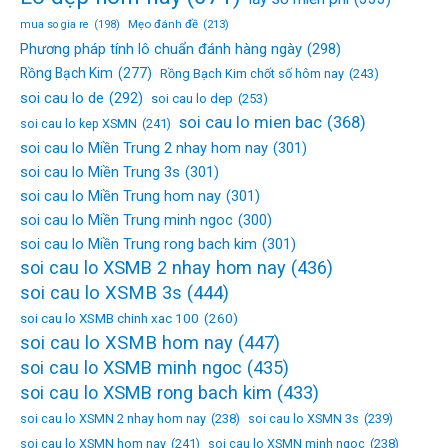
Mẹo đánh đề
(213)
mua so gia re
(198)
Phương pháp tính lô chuẩn đánh hàng ngày
(298)
Rồng Bạch Kim
(277)
Rồng Bạch Kim chốt số hôm nay
(243)
soi cau lo de
(292)
soi cau lo dep
(253)
soi cau lo mien bac
(368)
soi cau lo kep XSMN
(241)
soi cau lo Miền Trung 2 nhay hom nay
(301)
soi cau lo Miền Trung 3s
(301)
soi cau lo Miền Trung hom nay
(301)
soi cau lo Miền Trung minh ngoc
(300)
soi cau lo Miền Trung rong bach kim
(301)
soi cau lo XSMB 2 nhay hom nay
(436)
soi cau lo XSMB 3s
(444)
soi cau lo XSMB chinh xac 100
(260)
soi cau lo XSMB hom nay
(447)
soi cau lo XSMB minh ngoc
(435)
soi cau lo XSMB rong bach kim
(433)
soi cau lo XSMN 2 nhay hom nay
(238)
soi cau lo XSMN 3s
(239)
soi cau lo XSMN hom nay
(241)
soi cau lo XSMN minh ngoc
(238)