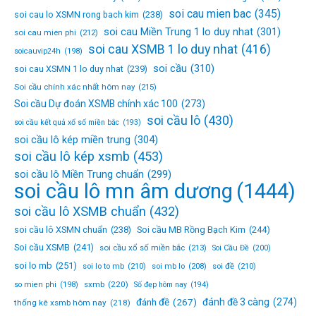
soi cau mien bac
(345)
soi cau lo XSMN rong bach kim
(238)
soi cau Miền Trung 1 lo duy nhat
(301)
soi cau mien phi
(212)
soi cau XSMB 1 lo duy nhat
(416)
soicauvip24h
(198)
soi cầu
(310)
soi cau XSMN 1 lo duy nhat
(239)
Soi cầu chính xác nhất hôm nay
(215)
Soi cầu Dự đoán XSMB chính xác 100
(273)
soi cầu lô
(430)
soi cầu kết quả xổ số miền bắc
(193)
soi cầu lô kép miền trung
(304)
soi cầu lô kép xsmb
(453)
soi cầu lô Miền Trung chuẩn
(299)
soi cầu lô mn âm dương
(1444)
soi cầu lô XSMB chuẩn
(432)
soi cầu lô XSMN chuẩn
(238)
Soi cầu MB Rồng Bạch Kim
(244)
Soi cầu XSMB
(241)
soi cầu xổ số miền bắc
(213)
Soi Cầu Đề
(200)
soi lo mb
(251)
soi lo to mb
(210)
soi mb lo
(208)
soi đề
(210)
sxmb
(220)
so mien phi
(198)
Số đẹp hôm nay
(194)
đánh đề
(267)
đánh đề 3 càng
(274)
thống kê xsmb hôm nay
(218)