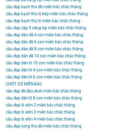
cầu đẹp bạch thủ đề miền bắc chắc thắng
cầu đẹp bạch thủ lô kép miền bắc chắc thắng
cầu đẹp bạch thủ lô miền bắc chắc thắng
cầu đẹp cặp 3 càng víp miền bắc chắc thắng
cầu đẹp dàn đề 4 con miền bắc chắc thắng
cầu đẹp dàn đề 6 con miền bắc chắc thắng
cầu đẹp dàn đề 8 con miền bắc chắc thắng
cầu đẹp dàn đề 10 con miền bắc chắc thắng
cầu đẹp dàn lô 10 con miền bắc chắc thắng
cầu đẹp dàn lô 4 con miền bắc chắc thắng
cầu đẹp dàn lô 6 con miền bắc chắc thắng
CHỐT SỐ MIỀN BẮC
cầu đẹp đề đầu đuôi miền bắc chắc thắng
cầu đẹp dàn lô 8 con miền bắc chắc thắng
cầu đẹp lô xiên 2 miền bắc chắc thắng
cầu đẹp lô xiên 3 miền bắc chắc thắng
cầu đẹp lô xiên 4 miền bắc chắc thắng
cầu đẹp song thủ đề miền bắc chắc thắng