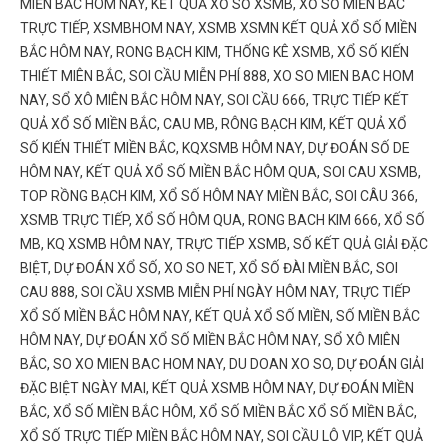
MIỀN BẮC HÔM NAY, KẾT QUẢ XỔ SỐ XSMB, XỔ SỐ MIỀN BẮC
TRỰC TIẾP, XSMBHOM NAY, XSMB XSMN KẾT QUẢ XỔ SỐ MIỀN
BẮC HÔM NAY, RONG BẠCH KIM, THỐNG KÊ XSMB, XỔ SỐ KIẾN
THIẾT MIÊN BẮC, SOI CẦU MIỄN PHÍ 888, XO SO MIEN BAC HOM
NAY, SỔ XÔ MIÊN BẮC HÔM NAY, SOI CẦU 666, TRỰC TIẾP KẾT
QUẢ XỔ SỐ MIỀN BẮC, CAU MB, RÔNG BẠCH KIM, KẾT QUẢ XỔ
SỐ KIẾN THIẾT MIỀN BẮC, KQXSMB HÔM NAY, DỰ ĐOÁN SỐ DE
HÔM NAY, KẾT QUẢ XỔ SỐ MIỀN BẮC HÔM QUA, SOI CAU XSMB,
TOP RỒNG BẠCH KIM, XỔ SỐ HÔM NAY MIỀN BẮC, SOI CÂU 366,
XSMB TRỰC TIẾP, XỔ SỐ HÔM QUA, RONG BACH KIM 666, XỔ SỐ
MB, KQ XSMB HÔM NAY, TRỰC TIẾP XSMB, SỐ KẾT QUẢ GIẢI ĐẶC
BIỆT, DỰ ĐOÁN XỔ SỐ, XO SO NET, XỔ SỐ ĐÀI MIỀN BẮC, SOI
CAU 888, SOI CẦU XSMB MIỄN PHÍ NGÀY HÔM NAY, TRỰC TIẾP
XỔ SỐ MIỀN BẮC HÔM NAY, KẾT QUẢ XỔ SỐ MIỀN, SỐ MIỀN BẮC
HÔM NAY, DỰ ĐOÁN XỔ SỐ MIỀN BẮC HÔM NAY, SỔ XÔ MIÊN
BẮC, SO XO MIEN BAC HOM NAY, DU DOAN XO SO, DỰ ĐOÁN GIẢI
ĐẶC BIỆT NGÀY MAI, KẾT QUẢ XSMB HÔM NAY, DỰ ĐOÁN MIỀN
BẮC, XỔ SỐ MIỀN BẮC HÔM, XỔ SỐ MIỀN BẮC XỔ SỐ MIỀN BẮC,
XỔ SỐ TRỰC TIẾP MIỀN BẮC HÔM NAY, SOI CẦU LÔ VIP, KẾT QUẢ