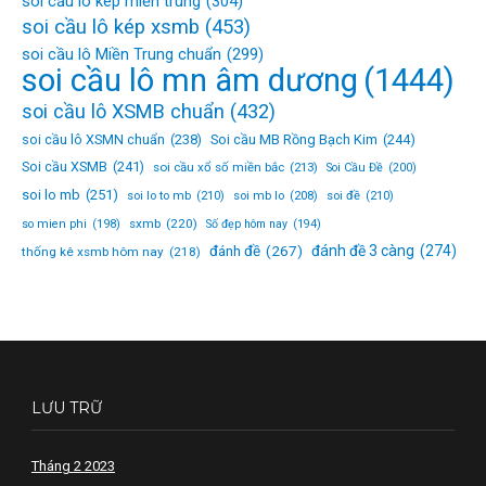
soi cầu lô kép miền trung
(304)
soi cầu lô kép xsmb
(453)
soi cầu lô Miền Trung chuẩn
(299)
soi cầu lô mn âm dương
(1444)
soi cầu lô XSMB chuẩn
(432)
soi cầu lô XSMN chuẩn
(238)
Soi cầu MB Rồng Bạch Kim
(244)
Soi cầu XSMB
(241)
soi cầu xổ số miền bắc
(213)
Soi Cầu Đề
(200)
soi lo mb
(251)
soi lo to mb
(210)
soi mb lo
(208)
soi đề
(210)
sxmb
(220)
so mien phi
(198)
Số đẹp hôm nay
(194)
đánh đề
(267)
đánh đề 3 càng
(274)
thống kê xsmb hôm nay
(218)
LƯU TRỮ
Tháng 2 2023