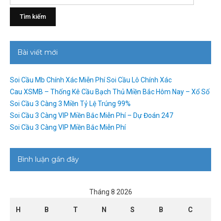
cho:
Bài viết mới
Soi Cầu Mb Chính Xác Miễn Phí Soi Cầu Lô Chính Xác
Cau XSMB – Thống Kê Cầu Bạch Thủ Miền Bắc Hôm Nay – Xổ Số
Soi Cầu 3 Càng 3 Miền Tỷ Lệ Trúng 99%
Soi Cầu 3 Càng VIP Miền Bắc Miễn Phí – Dự Đoán 247
Soi Cầu 3 Càng VIP Miền Bắc Miễn Phí
Bình luận gần đây
Tháng 8 2026
H
B
T
N
S
B
C