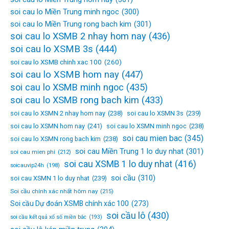
soi cau lo Miền Trung minh ngoc
(300)
soi cau lo Miền Trung rong bach kim
(301)
soi cau lo XSMB 2 nhay hom nay
(436)
soi cau lo XSMB 3s
(444)
soi cau lo XSMB chinh xac 100
(260)
soi cau lo XSMB hom nay
(447)
soi cau lo XSMB minh ngoc
(435)
soi cau lo XSMB rong bach kim
(433)
soi cau lo XSMN 2 nhay hom nay
(238)
soi cau lo XSMN 3s
(239)
soi cau lo XSMN hom nay
(241)
soi cau lo XSMN minh ngoc
(238)
soi cau mien bac
(345)
soi cau lo XSMN rong bach kim
(238)
soi cau Miền Trung 1 lo duy nhat
(301)
soi cau mien phi
(212)
soi cau XSMB 1 lo duy nhat
(416)
soicauvip24h
(198)
soi cầu
(310)
soi cau XSMN 1 lo duy nhat
(239)
Soi cầu chính xác nhất hôm nay
(215)
Soi cầu Dự đoán XSMB chính xác 100
(273)
soi cầu lô
(430)
soi cầu kết quả xổ số miền bắc
(193)