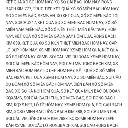
KET QUA XO SO HOM NAY, XỔ SỐ ĐÀI BẮC HÔM NAY, RỒNG
BẠCH KIM 777, TRỰC TIẾP KẾT QUẢ XỔ SỐ MIỀN BẮC HÔM NAY,
SO XO MIỀN BẮC, SXMB VN, XO KET QUA, XỔ SỐ MIỀN BẮC TỐI
NAY, SOICAU247, KET QUA SO XO MIEN BAC HOM NAY, XỔ SỐ
MIỀN NAM MIỀN BẮC, XỔ SỐ KIẾN THIẾT MIỀN BẮC NGÀY HÔM
NAY, KẾT QUẢ XỔ SỐ MIỀN BẮC NGÀY HÔM QUA, RONG BACH
KIM 888, KẾT QUẢ XỔ SỐ KIẾN THIẾT MIỀN BẮC HÔM NAY, CẶP
LÔ ĐẸP HÔM NAY, XS MB HOM NAY, XSMB HÔM QUA, KẾT QUẢ
XỔ SỐ HÔM NAY XSMB, SOI CAU VIP, DU DOAN XSMB HOM NAY,
SOI CẦU MIỀN BẮC HÔM NAY, SOI CAU MB RONG BACH KIM, XS
MIEN BAC HOM NAY, LO DEP HOM NAY, KẾT QUẢ XỔ SỐ MIỀN
BẮC NGÀY, KET QUA XSMB HOM NAY, XO SO MIỀN BẮC, SOI CẦU
DỰ ĐOÁN XỔ SỐ MIỀN BẮC HÔM NAY, DIỄN ĐÀN XỔ SỐ MIỀN
BẮC, XỔ SỐ HÀ NỘI HÔM QUA, SỔ KẾT QUẢ MIỀN BẮC, DU DOAN
KQXSMB, SOI CẦU BẠCH THỦ, XO MIEN BAC, SOI RONG BACH
KIM, KQXS NET, LÔ ĐỀ HÔM NAY, XSMB HOM QUA, SOI CẦU BẠCH
KIM, XOSO MIEN BAC, RỒNG BẠCH KIM 888, SOI CAU MIEN PHI,
SOI CẦU VIP, RỒNG BẠCH KIM 2888, KQXS MB HOM NAY, DIỄN
ĐÀN XSMB, SOI CẦU LÔ, RONGBACH KIM, SOI CAU RONG BACH