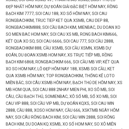
ĐẸP NHẤT HÔM NAY, DỰ ĐOÁN GIẢI ĐẶC BIỆT HÔM NAY, RỒNG
BẠCH KIM 7777, SOI CAU 188, XO SỐ HÔM NAY, SOI CAU
RONGBACHKIM, TRUC TIEP KET QUA XSMB, CAU DEP 88,
RONGBACHKIM888, SOI CẦU BACH KIM, MIENBAC, DU DOAN XO
SO MIEN BAC HOM NAY, SOI CAU XS MB, RONG BACH KIM666,
KẾT QUA XO SO, SOI CAU 6666, SOI CAU 777, SOI CẦU 2888,
RONGBACHKIM 888, CẦU XSMB, SOI CẦU XSMN, XSMB DỰ
ĐOÁN, DU ĐOAN XSMB HOM NAY, XS TRỰC TIẾP MB, RỒNG
BẠCH KIM 6868, RONGBACHKIM 666, SOI CẦU MB VIP, KẾT QUA
XO SO HOM NAY, LÔ ĐẸP HÔM NAY 188, XSMB SOI CẦU, KET
QUA XSMB HÔM NAY, TOP RONGBACHKIM, THỐNG KÊ LOTO
MIỀN BẮC, SOI CÂU XSMB HÔM NAY, BẠCH THỦ DE HÔM NAY, XS
MB HOM QUA, SOI CAU 888 2NHAY MIEN PHI, XO SÔ MB, SOI
CÂU, CẦU BẠCH THỦ, SOMIENBAC, XÔ SỐ MB, SỐ XO MB, SOI
CAU VIP 888, SOI CẦU VIP MB, DỰ ĐOÁN KQXS, SOI CAU WIN
2888, CẦU 888, XOSO HOM NAY, CẦU 666, XSKTMB NGÀY HÔM
NAY, SOI CÂU RÔNG BACH KIM, SOI CẦU WIN 2888, SOI RÔNG
BACH KIM, DU DOAN KQ XSMB, XO SỐ HOM NAY, SO XÔ MIÊN