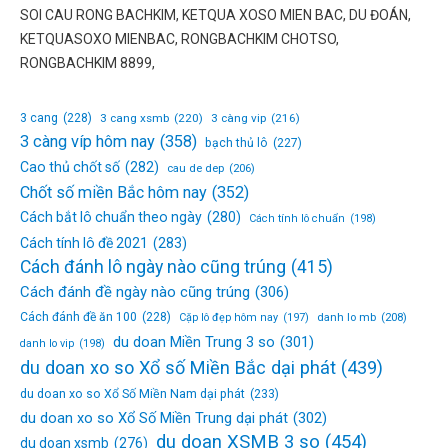
SOI CAU RONG BACHKIM, KETQUA XOSO MIEN BAC, DU ĐOÁN,
KETQUASOXO MIENBAC, RONGBACHKIM CHOTSO,
RONGBACHKIM 8899,
3 cang
(228)
3 cang xsmb
(220)
3 càng vip
(216)
3 càng víp hôm nay
(358)
bạch thủ lô
(227)
Cao thủ chốt số
(282)
cau de dep
(206)
Chốt số miền Bắc hôm nay
(352)
Cách bắt lô chuẩn theo ngày
(280)
Cách tính lô chuẩn
(198)
Cách tính lô đề 2021
(283)
Cách đánh lô ngày nào cũng trúng
(415)
Cách đánh đề ngày nào cũng trúng
(306)
Cách đánh đề ăn 100
(228)
Cặp lô đẹp hôm nay
(197)
danh lo mb
(208)
du doan Miền Trung 3 so
(301)
danh lo vip
(198)
du doan xo so Xổ số Miền Bắc dại phát
(439)
du doan xo so Xổ Số Miền Nam dại phát
(233)
du doan xo so Xổ Số Miền Trung dại phát
(302)
du doan XSMB 3 so
(454)
du doan xsmb
(276)