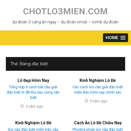
Skip
to
CHOTLO3MIEN.COM
content
dự đoán 3 càng ăn ngay – dự đoán xmsb – xsmb dự đoán
HOME
Thẻ:
Bảng đặc biệt
Lô Đẹp Hôm Nay
Kinh Nghiệm Lô Đề
Tổng hợp 6 cách bắt cầu giải
Các cách soi cầu giải đặc biệt
đặc biệt lô đề thủ nào cũng cần
miền Bắc hôm nay chính xác
biết
5 năm ago
5 năm ago
Kinh Nghiệm Lô Đề
Cách Ăn Lô Đề Chiều Nay
Soi cầu đặc biệt miền bắc cầu
Phương pháp soi cầu đặc biệt