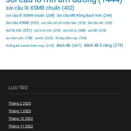
soi cầu lô XSMB chuẩn
(432)
soi cầu lô XSMN chuẩn
(238)
Soi cầu MB Rồng Bạch Kim
(244)
Soi cầu XSMB
(241)
soi cầu xổ số miền bắc
(213)
Soi Cầu Đề
(200)
soi lo mb
(251)
soi lo to mb
(210)
soi mb lo
(208)
soi đề
(210)
sxmb
(220)
so mien phi
(198)
Số đẹp hôm nay
(194)
đánh đề
(267)
đánh đề 3 càng
(274)
thống kê xsmb hôm nay
(218)
LƯU TRỮ
Tháng 2 2023
Tháng 1 2023
Tháng 12 2022
Tháng 11 2022