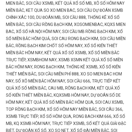
MIEN BẮC, SOI CẦU XSMB, KẾT QUẢ XỔ SỐ MB, XÔ SỐ HÔM NAY
MIỀN BẮC, KET QUA SO XO MIEN BAC, SOI CẦU DỰ ĐOÁN XSMB
CHÍNH XÁC 100, DU ĐOÁN MB, SOI CẦU 888, THỐNG KÊ XỔ SỐ
MIỀN BẮC, SOI CẦU RỒNG BẠCH KIM, XOSOMIENBAC, KQXS MIEN
BAC, XỔ SỐ HÀ NỘI HÔM NAY, SOI CẦU MB RỒNG BẠCH KIM, XỔ
SỐ MIỀN BẮC HÔM QUẢ, SOI CAU RONG BẠCH KIM, SOI CẦU MIỀN
BẮC, RỒNG BẠCH KIM CHỐT SỐ HÔM NAY, XỔ SỐ KIẾN THIẾT
MIỀN BẮC HÔM NAY, KẾT QUẢ XỔ SỐ XSMB, XỔ SỐ MIỀN BẮC
TRỰC TIẾP, XSMBHOM NAY, XSMB XSMN KẾT QUẢ XỔ SỐ MIỀN
BẮC HÔM NAY, RONG BẠCH KIM, THỐNG KÊ XSMB, XỔ SỐ KIẾN
THIẾT MIÊN BẮC, SOI CẦU MIỄN PHÍ 888, XO SO MIEN BAC HOM
NAY, SỔ XÔ MIÊN BẮC HÔM NAY, SOI CẦU 666, TRỰC TIẾP KẾT
QUẢ XỔ SỐ MIỀN BẮC, CAU MB, RÔNG BẠCH KIM, KẾT QUẢ XỔ
SỐ KIẾN THIẾT MIỀN BẮC, KQXSMB HÔM NAY, DỰ ĐOÁN SỐ DE
HÔM NAY, KẾT QUẢ XỔ SỐ MIỀN BẮC HÔM QUA, SOI CAU XSMB,
TOP RỒNG BẠCH KIM, XỔ SỐ HÔM NAY MIỀN BẮC, SOI CÂU 366,
XSMB TRỰC TIẾP, XỔ SỐ HÔM QUA, RONG BACH KIM 666, XỔ SỐ
MB, KQ XSMB HÔM NAY, TRỰC TIẾP XSMB, SỐ KẾT QUẢ GIẢI ĐẶC
BIỆT, DỰ ĐOÁN XỔ SỐ, XO SO NET, XỔ SỐ ĐÀI MIỀN BẮC, SOI