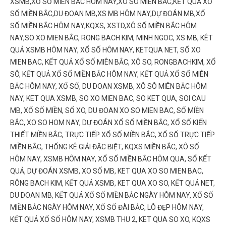
XSMB,XỔ SỐ MIÊN BẮC HÔM NAY,XÔ SÔ MIÊN BĂC,KẾT QUẢ XỔ
SỐ MIỀN BẮC,DU ĐOAN MB,XS MB HÔM NAY,DỰ ĐOÁN MB,XỔ
SỐ MIỀN BẮC HÔM NAY,KQXS, XSTD,XÔ SỐ MIỀN BẮC HÔM
NAY,SO XO MIEN BẮC, RONG BACH KIM, MINH NGOC, XS MB, KÊT
QUẢ XSMB HÔM NAY, XỔ SỐ HÔM NAY, KETQUA NET, SỐ XO
MIEN BAC, KẾT QUẢ XỔ SỐ MIÊN BẮC, XÔ SO, RONGBACHKIM, XỔ
SÔ, KẾT QUẢ XỔ SỐ MIỀN BẮC HÔM NAY, KẾT QUẢ XỔ SỐ MIÊN
BẮC HÔM NAY, XỔ SỐ, DU DOAN XSMB, XÔ SÔ MIÊN BĂC HÔM
NAY, KET QUA XSMB, SO XO MIEN BAC, SO KET QUA, SOI CAU
MB, XỔ SỐ MIỀN, SỐ XO, DU ĐOAN XO SO MIEN BAC, SỐ MIỀN
BẮC, XO SO HOM NAY, DỰ ĐOÁN XỔ SỐ MIỀN BẮC, XỔ SỐ KIẾN
THIẾT MIỀN BẮC, TRỰC TIẾP XỔ SỐ MIỀN BẮC, XỔ SỐ TRỰC TIẾP
MIỀN BẮC, THỐNG KÊ GIẢI ĐẶC BIỆT, KQXS MIỀN BẮC, XÔ SỐ
HÔM NAY, XSMB HÔM NAY, XỔ SỐ MIỀN BẮC HÔM QUA, SỔ KẾT
QUẢ, DỰ ĐOÁN XSMB, XO SỐ MB, KET QUA XO SO MIEN BAC,
RÔNG BACH KIM, KẾT QUẢ XSMB, KET QUA XO SO, KẾT QUẢ NET,
DU DOAN MB, KẾT QUẢ XỔ SỐ MIỀN BẮC NGÀY HÔM NAY, XỔ SỐ
MIỀN BẮC NGÀY HÔM NAY, XỔ SỐ ĐÀI BẮC, LÔ ĐẸP HÔM NAY,
KẾT QUẢ XỔ SỐ HÔM NAY, XSMB THU 2, KET QUA SO XO, KQXS