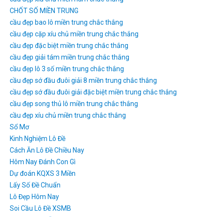
CHỐT SỐ MIỀN TRUNG
cầu đẹp bao lô miền trung chắc thắng
cầu đẹp cặp xíu chủ miền trung chắc thắng
cầu đẹp đặc biệt miền trung chắc thắng
cầu đẹp giải tám miền trung chắc thắng
cầu đẹp lô 3 số miền trung chắc thắng
cầu đẹp sớ đầu đuôi giải 8 miền trung chắc thắng
cầu đẹp sớ đầu đuôi giải đặc biệt miền trung chắc thắng
cầu đẹp song thủ lô miền trung chắc thắng
cầu đẹp xíu chủ miền trung chắc thắng
Sổ Mơ
Kinh Nghiệm Lô Đề
Cách Ăn Lô Đề Chiều Nay
Hôm Nay Đánh Con Gì
Dự đoán KQXS 3 Miền
Lấy Số Đề Chuẩn
Lô Đẹp Hôm Nay
Soi Cầu Lô Đề XSMB