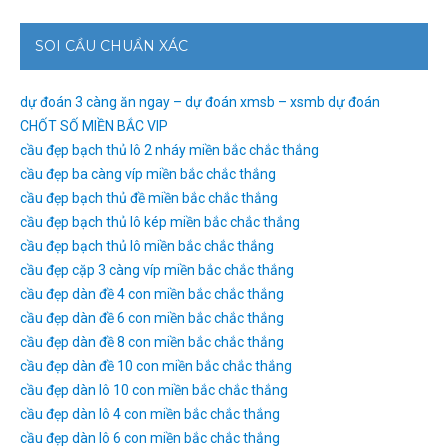
SOI CẦU CHUẨN XÁC
dự đoán 3 càng ăn ngay – dự đoán xmsb – xsmb dự đoán
CHỐT SỐ MIỀN BẮC VIP
cầu đẹp bạch thủ lô 2 nháy miền bắc chắc thắng
cầu đẹp ba càng víp miền bắc chắc thắng
cầu đẹp bạch thủ đề miền bắc chắc thắng
cầu đẹp bạch thủ lô kép miền bắc chắc thắng
cầu đẹp bạch thủ lô miền bắc chắc thắng
cầu đẹp cặp 3 càng víp miền bắc chắc thắng
cầu đẹp dàn đề 4 con miền bắc chắc thắng
cầu đẹp dàn đề 6 con miền bắc chắc thắng
cầu đẹp dàn đề 8 con miền bắc chắc thắng
cầu đẹp dàn đề 10 con miền bắc chắc thắng
cầu đẹp dàn lô 10 con miền bắc chắc thắng
cầu đẹp dàn lô 4 con miền bắc chắc thắng
cầu đẹp dàn lô 6 con miền bắc chắc thắng