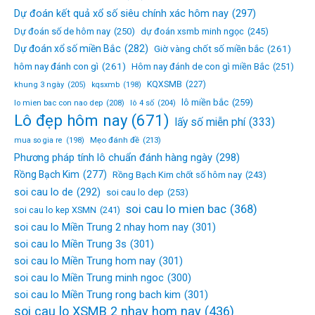
Dự đoán kết quả xổ số siêu chính xác hôm nay
(297)
Dự đoán số de hôm nay
(250)
dự đoán xsmb minh ngọc
(245)
Dự đoán xổ số miền Bắc
(282)
Giờ vàng chốt số miền bắc
(261)
hôm nay đánh con gì
(261)
Hôm nay đánh de con gì miền Bắc
(251)
KQXSMB
(227)
khung 3 ngày
(205)
kqsxmb
(198)
lô miền bắc
(259)
lo mien bac con nao dep
(208)
lô 4 số
(204)
Lô đẹp hôm nay
(671)
lấy số miễn phí
(333)
Mẹo đánh đề
(213)
mua so gia re
(198)
Phương pháp tính lô chuẩn đánh hàng ngày
(298)
Rồng Bạch Kim
(277)
Rồng Bạch Kim chốt số hôm nay
(243)
soi cau lo de
(292)
soi cau lo dep
(253)
soi cau lo mien bac
(368)
soi cau lo kep XSMN
(241)
soi cau lo Miền Trung 2 nhay hom nay
(301)
soi cau lo Miền Trung 3s
(301)
soi cau lo Miền Trung hom nay
(301)
soi cau lo Miền Trung minh ngoc
(300)
soi cau lo Miền Trung rong bach kim
(301)
soi cau lo XSMB 2 nhay hom nay
(436)