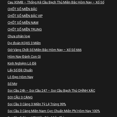
Cau XSMB – Thống Kê Cầu Bạch Thủ Miền Bắc Hôm Nay – Xổ Số
CHỐT SỐ MIỀN BẮC
CHỐT SỐ MIỀN BẮC VIP
CHỐT SỐ MIỀN NAM
CHỐT SỐ MIỀN TRUNG
Chưa phân loại
Dự đoán KQXS 3 Miền
Giờ Vàng Chốt Số Miền Bắc Hôm Nay – Xổ Số 666
Hôm Nay Đánh Con Gì
Kinh Nghiệm Lô Đề
Lấy Số Đề Chuẩn
Lô Đẹp Hôm Nay
Sổ Mơ
Soi Cầu 24h – Soi Cầu 247 – Soi Cầu Bạch Thủ CHÍNH XÁC
SOI CẦU 3 CÀNG
Soi Cầu 3 Càng 3 Miền Tỷ Lệ Trúng 99%
Soi Cầu 3 Càng Miền Nam Cực Chuẩn Miễn Phí Hôm Nay 100%