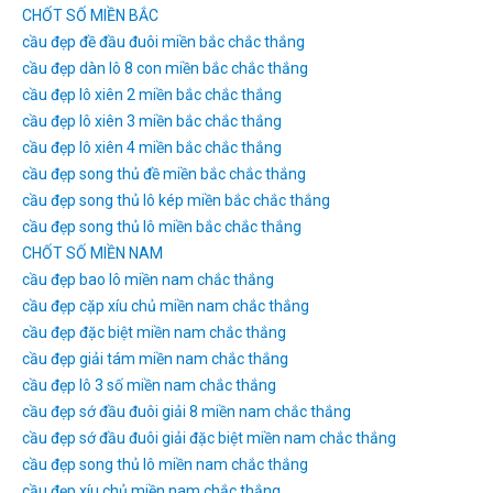
CHỐT SỐ MIỀN BẮC
cầu đẹp đề đầu đuôi miền bắc chắc thắng
cầu đẹp dàn lô 8 con miền bắc chắc thắng
cầu đẹp lô xiên 2 miền bắc chắc thắng
cầu đẹp lô xiên 3 miền bắc chắc thắng
cầu đẹp lô xiên 4 miền bắc chắc thắng
cầu đẹp song thủ đề miền bắc chắc thắng
cầu đẹp song thủ lô kép miền bắc chắc thắng
cầu đẹp song thủ lô miền bắc chắc thắng
CHỐT SỐ MIỀN NAM
cầu đẹp bao lô miền nam chắc thắng
cầu đẹp cặp xíu chủ miền nam chắc thắng
cầu đẹp đặc biệt miền nam chắc thắng
cầu đẹp giải tám miền nam chắc thắng
cầu đẹp lô 3 số miền nam chắc thắng
cầu đẹp sớ đầu đuôi giải 8 miền nam chắc thắng
cầu đẹp sớ đầu đuôi giải đặc biệt miền nam chắc thắng
cầu đẹp song thủ lô miền nam chắc thắng
cầu đẹp xíu chủ miền nam chắc thắng