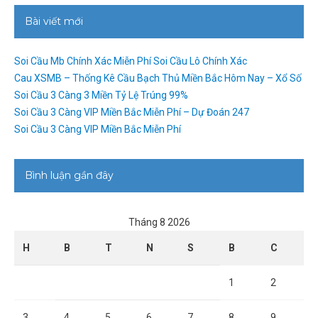
Bài viết mới
Soi Cầu Mb Chính Xác Miễn Phí Soi Cầu Lô Chính Xác
Cau XSMB – Thống Kê Cầu Bạch Thủ Miền Bắc Hôm Nay – Xổ Số
Soi Cầu 3 Càng 3 Miền Tỷ Lệ Trúng 99%
Soi Cầu 3 Càng VIP Miền Bắc Miễn Phí – Dự Đoán 247
Soi Cầu 3 Càng VIP Miền Bắc Miễn Phí
Bình luận gần đây
Tháng 8 2026
H
B
T
N
S
B
C
1
2
3
4
5
6
7
8
9