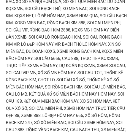
BẮC, XỔ SỐ HÀ NỘI HÔM QUA, SỔ KẾT QUẢ MIỀN BẮC, DU DOAN
KQXSMB, SOI CẦU BẠCH THỦ, XO MIEN BAC, SOI RONG BACH
KIM, KQXS NET, LÔ ĐỀ HÔM NAY, XSMB HOM QUA, SOI CẦU BẠCH
KIM, XOSO MIEN BAC, RỒNG BẠCH KIM 888, SOI CAU MIEN PHI,
SOI CẦU VIP, RỒNG BẠCH KIM 2888, KQXS MB HOM NAY, DIỄN
ĐÀN XSMB, SOI CẦU LÔ, RONGBACH KIM, SOI CAU RONG BACH
KIM VIP, LÔ ĐẸP HÔM NAY VIP, BẠCH THỦ LÔ HÔM NAY, XIN SỐ
MIỀN BẮC, DU DOAN KQXS, XSMB RONG BACH KIM, KQXS MIỀN
BẮC HÔM NAY, SOI CẦU 6666, CAU 888, TRUC TIEP KQXSMB,
TRỰC TIẾP XSMB HÔM NAY, DỰ ĐOÁN KQXSMB, XSMB SOI CAU,
SOI CAU VIP MB, XỔ SỐ MB HÔM NAY, SOI CAU TOT, THỐNG KÊ
RỒNG BẠCH KIM, CHOT LO, SOI CẦU XỔ SỐ, THỐNG KÊ XỔ SỐ
MIỀN BẮC HÔM NAY, SOI RỒNG BẠCH KIM, SOI CẦU LÔ MIỀN BẮC,
CAU LO MB, KẾT QUẢ XỔ SỐ MIỀN BẮC HÔM NAY HÔM NAY, SOI
CẦU 188, KẾT QUẢ MIỀN BẮC HÔM NAY, XO SO HÔM NAY, KET
QUẢ XỔ SỐ, SOI CẦU MIỄN PHÍ, XSMB HÔM NAY TRỰC TIẾP, CẦU
ĐẸP 88, XSMB 888, LÔ ĐẸP HÔM NAY 666, XỔ SỐ HÔM, RỒNG
BẠCH KIM 247, SÔ XÔ MIÊN BAC, SOI CẦU XSMB HÔM NAY, SOI
CAU 2888, RỒNG VÀNG BẠCH KIM, CAU BACH THU, XS MIEN BẮC,