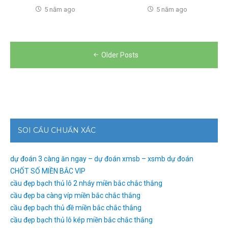
5 năm ago
5 năm ago
Điều
Older Posts
hướng
bài
viết
SOI CẦU CHUẨN XÁC
dự đoán 3 càng ăn ngay – dự đoán xmsb – xsmb dự đoán
CHỐT SỐ MIỀN BẮC VIP
cầu đẹp bạch thủ lô 2 nháy miền bắc chắc thắng
cầu đẹp ba càng víp miền bắc chắc thắng
cầu đẹp bạch thủ đề miền bắc chắc thắng
cầu đẹp bạch thủ lô kép miền bắc chắc thắng