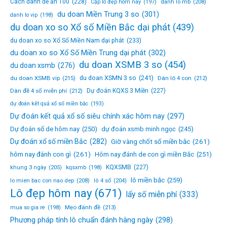
Cách đánh đề ăn 100
(228)
Cặp lô đẹp hôm nay
(197)
danh lo mb
(208)
du doan Miền Trung 3 so
(301)
danh lo vip
(198)
du doan xo so Xổ số Miền Bắc dại phát
(439)
du doan xo so Xổ Số Miền Nam dại phát
(233)
du doan xo so Xổ Số Miền Trung dại phát
(302)
du doan XSMB 3 so
(454)
du doan xsmb
(276)
du doan XSMN 3 so
(241)
du doan XSMB vip
(215)
Dàn lô 4 con
(212)
Dàn đề 4 số miễn phí
(212)
Dự đoán KQXS 3 Miền
(227)
dự đoán kết quả xổ số miền bắc
(193)
Dự đoán kết quả xổ số siêu chính xác hôm nay
(297)
Dự đoán số de hôm nay
(250)
dự đoán xsmb minh ngọc
(245)
Dự đoán xổ số miền Bắc
(282)
Giờ vàng chốt số miền bắc
(261)
hôm nay đánh con gì
(261)
Hôm nay đánh de con gì miền Bắc
(251)
KQXSMB
(227)
khung 3 ngày
(205)
kqsxmb
(198)
lô miền bắc
(259)
lo mien bac con nao dep
(208)
lô 4 số
(204)
Lô đẹp hôm nay
(671)
lấy số miễn phí
(333)
Mẹo đánh đề
(213)
mua so gia re
(198)
Phương pháp tính lô chuẩn đánh hàng ngày
(298)