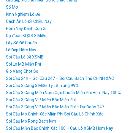
Sổ Mơ
Kinh Nghiệm Lô Đề
Cách Ăn Lô Đề Chiều Nay
Hôm Nay Đánh Con Gì
Dự đoán KQXS 3 Miền
Lấy Số Đề Chuẩn
Lô Đẹp Hôm Nay
Soi Cầu Lô Đề XSMB
Soi Lô MB Miễn Phí
Gio Vang Chot So
Soi Cầu 24h – Soi Cầu 247 – Soi Cầu Bạch Thủ CHÍNH XÁC
Soi Cầu 3 Càng 3 Miền Tỷ Lệ Trúng 99%
Soi Cầu 3 Càng Miền Nam Cực Chuẩn Miễn Phí Hôm Nay 100%
Soi Cầu 3 Càng VIP Miền Bắc Miễn Phí
Soi Cầu 3 Càng VIP Miền Bắc Miễn Phí – Dự Đoán 247
Soi Cầu Mb Chính Xác Miễn Phí Soi Cầu Lô Chính Xác
Soi Cau Mb Rong Bach Kim
Soi Cầu Miền Bắc Chính Xác 100 – Cầu Lô XSMB Hôm Nay