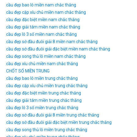
cầu đẹp bao lô miền nam chắc thắng
cầu đẹp cặp xíu chủ miền nam chắc thắng
cầu đẹp đặc biệt miền nam chắc thắng
cầu đẹp giải tám miền nam chắc thắng
cầu đẹp lô 3 số miền nam chắc thắng
cầu đẹp sớ đầu đuôi giải 8 miền nam chắc thắng
cầu đẹp sớ đầu đuôi giải đặc biệt miền nam chắc thắng
cầu đẹp song thủ lô miền nam chắc thắng
cầu đẹp xíu chủ miền nam chắc thắng
CHỐT SỐ MIỀN TRUNG
cầu đẹp bao lô miền trung chắc thắng
cầu đẹp cặp xíu chủ miền trung chắc thắng
cầu đẹp đặc biệt miền trung chắc thắng
cầu đẹp giải tám miền trung chắc thắng
cầu đẹp lô 3 số miền trung chắc thắng
cầu đẹp sớ đầu đuôi giải 8 miền trung chắc thắng
cầu đẹp sớ đầu đuôi giải đặc biệt miền trung chắc thắng
cầu đẹp song thủ lô miền trung chắc thắng
cầu đẹp xíu chủ miền trung chắc thắng