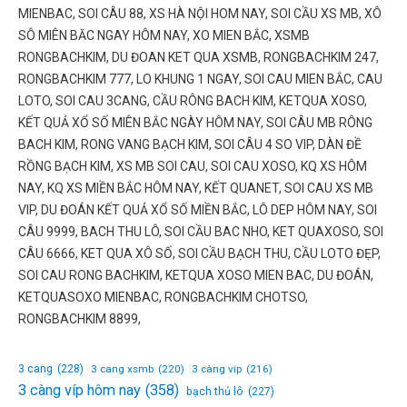
MIENBAC, SOI CÂU 88, XS HÀ NỘI HOM NAY, SOI CẦU XS MB, XÔ
SÔ MIÊN BĂC NGAY HÔM NAY, XO MIEN BẮC, XSMB
RONGBACHKIM, DU ĐOAN KET QUA XSMB, RONGBACHKIM 247,
RONGBACHKIM 777, LO KHUNG 1 NGAY, SOI CAU MIEN BẮC, CAU
LOTO, SOI CAU 3CANG, CẦU RÔNG BACH KIM, KETQUA XOSO,
KẾT QUẢ XỔ SỐ MIÊN BẮC NGÀY HÔM NAY, SOI CÂU MB RÔNG
BACH KIM, RONG VANG BẠCH KIM, SOI CÂU 4 SO VIP, DÀN ĐỀ
RỒNG BẠCH KIM, XS MB SOI CAU, SOI CAU XOSO, KQ XS HÔM
NAY, KQ XS MIỀN BẮC HÔM NAY, KẾT QUANET, SOI CAU XS MB
VIP, DU ĐOÁN KẾT QUẢ XỔ SỐ MIỀN BẮC, LÔ DEP HÔM NAY, SOI
CÂU 9999, BACH THU LÔ, SOI CẦU BAC NHO, KET QUAXOSO, SOI
CÂU 6666, KET QUA XÔ SỐ, SOI CẦU BẠCH THU, CẦU LOTO ĐẸP,
SOI CAU RONG BACHKIM, KETQUA XOSO MIEN BAC, DU ĐOÁN,
KETQUASOXO MIENBAC, RONGBACHKIM CHOTSO,
RONGBACHKIM 8899,
3 cang
(228)
3 cang xsmb
(220)
3 càng vip
(216)
3 càng víp hôm nay
(358)
bạch thủ lô
(227)