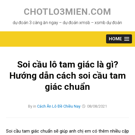
Skip
to
CHOTLO3MIEN.COM
content
dự đoán 3 càng ăn ngay – dự đoán xmsb – xsmb dự đoán
HOME
Soi cầu lô tam giác là gì?
Hướng dẫn cách soi cầu tam
giác chuẩn
By in
Cách Ăn Lô Đề Chiều Nay
08/08/2021
Soi cầu tam giác chuẩn sẽ giúp anh chị em có thêm nhiều cặp