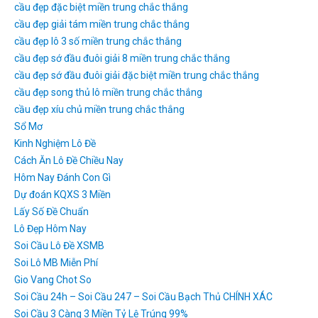
cầu đẹp đặc biệt miền trung chắc thắng
cầu đẹp giải tám miền trung chắc thắng
cầu đẹp lô 3 số miền trung chắc thắng
cầu đẹp sớ đầu đuôi giải 8 miền trung chắc thắng
cầu đẹp sớ đầu đuôi giải đặc biệt miền trung chắc thắng
cầu đẹp song thủ lô miền trung chắc thắng
cầu đẹp xíu chủ miền trung chắc thắng
Sổ Mơ
Kinh Nghiệm Lô Đề
Cách Ăn Lô Đề Chiều Nay
Hôm Nay Đánh Con Gì
Dự đoán KQXS 3 Miền
Lấy Số Đề Chuẩn
Lô Đẹp Hôm Nay
Soi Cầu Lô Đề XSMB
Soi Lô MB Miễn Phí
Gio Vang Chot So
Soi Cầu 24h – Soi Cầu 247 – Soi Cầu Bạch Thủ CHÍNH XÁC
Soi Cầu 3 Càng 3 Miền Tỷ Lệ Trúng 99%