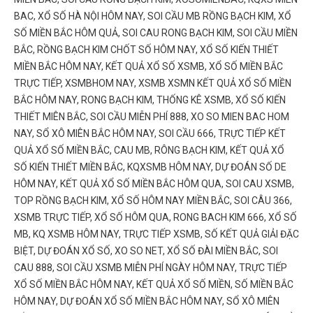
BAC, XỔ SỐ HÀ NỘI HÔM NAY, SOI CẦU MB RỒNG BẠCH KIM, XỔ
SỐ MIỀN BẮC HÔM QUẢ, SOI CAU RONG BẠCH KIM, SOI CẦU MIỀN
BẮC, RỒNG BẠCH KIM CHỐT SỐ HÔM NAY, XỔ SỐ KIẾN THIẾT
MIỀN BẮC HÔM NAY, KẾT QUẢ XỔ SỐ XSMB, XỔ SỐ MIỀN BẮC
TRỰC TIẾP, XSMBHOM NAY, XSMB XSMN KẾT QUẢ XỔ SỐ MIỀN
BẮC HÔM NAY, RONG BẠCH KIM, THỐNG KÊ XSMB, XỔ SỐ KIẾN
THIẾT MIÊN BẮC, SOI CẦU MIỄN PHÍ 888, XO SO MIEN BAC HOM
NAY, SỔ XÔ MIÊN BẮC HÔM NAY, SOI CẦU 666, TRỰC TIẾP KẾT
QUẢ XỔ SỐ MIỀN BẮC, CAU MB, RÔNG BẠCH KIM, KẾT QUẢ XỔ
SỐ KIẾN THIẾT MIỀN BẮC, KQXSMB HÔM NAY, DỰ ĐOÁN SỐ DE
HÔM NAY, KẾT QUẢ XỔ SỐ MIỀN BẮC HÔM QUA, SOI CAU XSMB,
TOP RỒNG BẠCH KIM, XỔ SỐ HÔM NAY MIỀN BẮC, SOI CÂU 366,
XSMB TRỰC TIẾP, XỔ SỐ HÔM QUA, RONG BACH KIM 666, XỔ SỐ
MB, KQ XSMB HÔM NAY, TRỰC TIẾP XSMB, SỐ KẾT QUẢ GIẢI ĐẶC
BIỆT, DỰ ĐOÁN XỔ SỐ, XO SO NET, XỔ SỐ ĐÀI MIỀN BẮC, SOI
CAU 888, SOI CẦU XSMB MIỄN PHÍ NGÀY HÔM NAY, TRỰC TIẾP
XỔ SỐ MIỀN BẮC HÔM NAY, KẾT QUẢ XỔ SỐ MIỀN, SỐ MIỀN BẮC
HÔM NAY, DỰ ĐOÁN XỔ SỐ MIỀN BẮC HÔM NAY, SỔ XÔ MIÊN