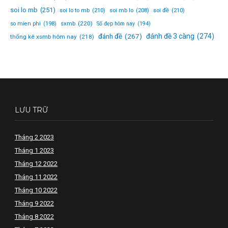
soi lo mb
(251)
soi lo to mb
(210)
soi mb lo
(208)
soi đề
(210)
sxmb
(220)
so mien phi
(198)
Số đẹp hôm nay
(194)
đánh đề
(267)
đánh đề 3 càng
(274)
thống kê xsmb hôm nay
(218)
LƯU TRỮ
Tháng 2 2023
Tháng 1 2023
Tháng 12 2022
Tháng 11 2022
Tháng 10 2022
Tháng 9 2022
Tháng 8 2022