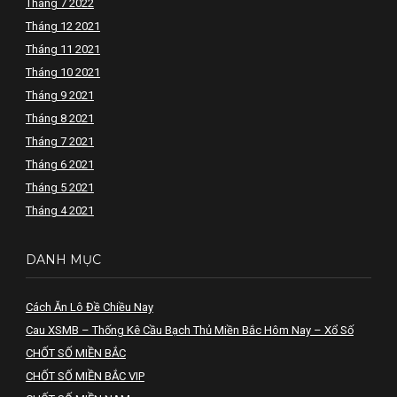
Tháng 7 2022
Tháng 12 2021
Tháng 11 2021
Tháng 10 2021
Tháng 9 2021
Tháng 8 2021
Tháng 7 2021
Tháng 6 2021
Tháng 5 2021
Tháng 4 2021
DANH MỤC
Cách Ăn Lô Đề Chiều Nay
Cau XSMB – Thống Kê Cầu Bạch Thủ Miền Bắc Hôm Nay – Xổ Số
CHỐT SỐ MIỀN BẮC
CHỐT SỐ MIỀN BẮC VIP