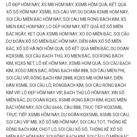
LÔ ĐẸP HÔM NAY, XS MB HOM NAY, XSMB HÔM QUA, KẾT QUẢ
XỔ SỐ HÔM NAY XSMB, SOI CAU VIP, DU DOAN XSMB HOM NAY,
SOI CẦU MIỀN BẮC HÔM NAY, SOI CAU MB RONG BACH KIM, XS
MIEN BAC HOM NAY, LO DEP HOM NAY, KẾT QUẢ XỔ SỐ MIỀN
BẮC NGÀY, KET QUA XSMB HOM NAY, XO SO MIỀN BẮC, SOI CẦU
DỰ ĐOÁN XỔ SỐ MIỀN BẮC HÔM NAY, DIỄN ĐÀN XỔ SỐ MIỀN
BẮC, XỔ SỐ HÀ NỘI HÔM QUA, SỔ KẾT QUẢ MIỀN BẮC, DU DOAN
KQXSMB, SOI CẦU BẠCH THỦ, XO MIEN BAC, SOI RONG BACH
KIM, KQXS NET, LÔ ĐỀ HÔM NAY, XSMB HOM QUA, SOI CẦU BẠCH
KIM, XOSO MIEN BAC, RỒNG BẠCH KIM 888, SOI CAU MIEN PHI,
SOI CẦU VIP, RỒNG BẠCH KIM 2888, KQXS MB HOM NAY, DIỄN
ĐÀN XSMB, SOI CẦU LÔ, RONGBACH KIM, SOI CAU RONG BACH
KIM VIP, LÔ ĐẸP HÔM NAY VIP, BẠCH THỦ LÔ HÔM NAY, XIN SỐ
MIỀN BẮC, DU DOAN KQXS, XSMB RONG BACH KIM, KQXS MIỀN
BẮC HÔM NAY, SOI CẦU 6666, CAU 888, TRUC TIEP KQXSMB,
TRỰC TIẾP XSMB HÔM NAY, DỰ ĐOÁN KQXSMB, XSMB SOI CAU,
SOI CAU VIP MB, XỔ SỐ MB HÔM NAY, SOI CAU TOT, THỐNG KÊ
RỒNG BẠCH KIM, CHOT LO, SOI CẦU XỔ SỐ, THỐNG KÊ XỔ SỐ
MIỀN BẮC HÔM NAY, SOI RỒNG BẠCH KIM, SOI CẦU LÔ MIỀN BẮC,