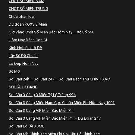
CHỐT SỐ MIỀN NAM
CHỐT SỐ MIỀN TRUNG
Chưa phân loại
Dự đoán KQXS 3 Miền
Giờ Vàng Chốt Số Miền Bắc Hôm Nay – Xổ Số 666
Hôm Nay Đánh Con Gì
Kinh Nghiệm Lô Đề
Lấy Số Đề Chuẩn
Lô Đẹp Hôm Nay
Sổ Mơ
Soi Cầu 24h – Soi Cầu 247 – Soi Cầu Bạch Thủ CHÍNH XÁC
SOI CẦU 3 CÀNG
Soi Cầu 3 Càng 3 Miền Tỷ Lệ Trúng 99%
Soi Cầu 3 Càng Miền Nam Cực Chuẩn Miễn Phí Hôm Nay 100%
Soi Cầu 3 Càng VIP Miền Bắc Miễn Phí
Soi Cầu 3 Càng VIP Miền Bắc Miễn Phí – Dự Đoán 247
Soi Cầu Lô Đề XSMB
Soi Cầu Mb Chính Xác Miễn Phí Soi Cầu Lô Chính Xác