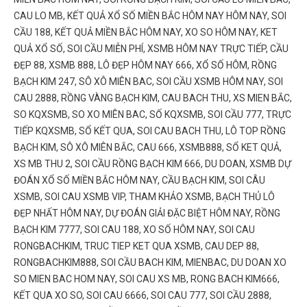
CAU LO MB, KẾT QUẢ XỔ SỐ MIỀN BẮC HÔM NAY HÔM NAY, SOI
CẦU 188, KẾT QUẢ MIỀN BẮC HÔM NAY, XO SO HÔM NAY, KET
QUẢ XỔ SỐ, SOI CẦU MIỄN PHÍ, XSMB HÔM NAY TRỰC TIẾP, CẦU
ĐẸP 88, XSMB 888, LÔ ĐẸP HÔM NAY 666, XỔ SỐ HÔM, RỒNG
BẠCH KIM 247, SÔ XÔ MIÊN BAC, SOI CẦU XSMB HÔM NAY, SOI
CAU 2888, RỒNG VÀNG BẠCH KIM, CAU BACH THU, XS MIEN BẮC,
SO KQXSMB, SO XO MIÊN BAC, SỐ KQXSMB, SOI CẦU 777, TRỰC
TIẾP KQXSMB, SỔ KẾT QUA, SOI CAU BACH THU, LÔ TOP RỒNG
BẠCH KIM, SÔ XÔ MIÊN BẮC, CAU 666, XSMB888, SỔ KET QUẢ,
XS MB THU 2, SOI CẦU RỒNG BẠCH KIM 666, DU DOAN, XSMB DỰ
ĐOÁN XỔ SỐ MIỀN BẮC HÔM NAY, CẦU BẠCH KIM, SOI CÂU
XSMB, SOI CAU XSMB VIP, THAM KHẢO XSMB, BẠCH THỦ LÔ
ĐẸP NHẤT HÔM NAY, DỰ ĐOÁN GIẢI ĐẶC BIỆT HÔM NAY, RỒNG
BẠCH KIM 7777, SOI CAU 188, XO SỐ HÔM NAY, SOI CAU
RONGBACHKIM, TRUC TIEP KET QUA XSMB, CAU DEP 88,
RONGBACHKIM888, SOI CẦU BACH KIM, MIENBAC, DU DOAN XO
SO MIEN BAC HOM NAY, SOI CAU XS MB, RONG BACH KIM666,
KẾT QUA XO SO, SOI CAU 6666, SOI CAU 777, SOI CẦU 2888,