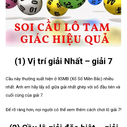
(1) Vị trí giải Nhất – giải 7
Cầu này thường xuất hiện ở XSMB (Xổ Số Miền Bắc) nhiều
nhất. Anh em hãy lấy số giữa giải nhất ghép với số đầu tiên và
cuối cùng của giải 7.
Để rõ ràng hơn, nọi người có thể xem thêm cách chơi lô giải 7!