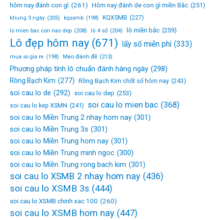
hôm nay đánh con gì
(261)
Hôm nay đánh de con gì miền Bắc
(251)
KQXSMB
(227)
khung 3 ngày
(205)
kqsxmb
(198)
lô miền bắc
(259)
lo mien bac con nao dep
(208)
lô 4 số
(204)
Lô đẹp hôm nay
(671)
lấy số miễn phí
(333)
Mẹo đánh đề
(213)
mua so gia re
(198)
Phương pháp tính lô chuẩn đánh hàng ngày
(298)
Rồng Bạch Kim
(277)
Rồng Bạch Kim chốt số hôm nay
(243)
soi cau lo de
(292)
soi cau lo dep
(253)
soi cau lo mien bac
(368)
soi cau lo kep XSMN
(241)
soi cau lo Miền Trung 2 nhay hom nay
(301)
soi cau lo Miền Trung 3s
(301)
soi cau lo Miền Trung hom nay
(301)
soi cau lo Miền Trung minh ngoc
(300)
soi cau lo Miền Trung rong bach kim
(301)
soi cau lo XSMB 2 nhay hom nay
(436)
soi cau lo XSMB 3s
(444)
soi cau lo XSMB chinh xac 100
(260)
soi cau lo XSMB hom nay
(447)