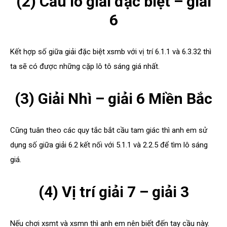
(2) Cầu lô giải đặc biệt – giải
6
Kết hợp số giữa giải đặc biệt xsmb với vị trí 6.1.1 và 6.3.32 thì
ta sẽ có được những cặp lô tô sáng giá nhất.
(3) Giải Nhì – giải 6 Miền Bắc
Cũng tuân theo các quy tắc bắt cầu tam giác thì anh em sử
dụng số giữa giải 6.2 kết nối với 5.1.1 và 2.2.5 để tìm lô sáng
giá.
(4) Vị trí giải 7 – giải 3
Nếu chơi xsmt và xsmn thì anh em nên biết đến tay cầu này.