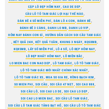
CẶP LÔ ĐẸP HÔM NAY
,
CAU DE DEP
,
CẦU LÔ TÔ TAM GIÁC LỢI HẠI THẾ NÀO
,
DÀN ĐỀ 4 SỐ MIỄN PHÍ
,
DÀN LÔ 4 CON
,
ĐÁNH ĐỀ
,
ĐÁNH ĐỀ 3 CÀNG
,
DANH LO MB
,
DANH LO VIP
,
HÔM NAY ĐÁNH CON GÌ
,
HƯỚNG DẪN CÁCH SOI CẦU TAM GIÁC
,
KẾT QUẢ 24H
,
KẾT QUẢ TUẦN
,
KHUNG 3 NGÀY
,
KQSXMB
,
KQXSMB
,
LẤY SỐ MIỄN PHÍ
,
LÔ 4 SỐ
,
LÔ ĐẸP HÔM NAY
,
LÔ ĐẸP NHẤT HÔM NAY
,
LÔ MIỀN BẮC
,
LO MIEN BAC CON NAO DEP
,
LÔ TAM GIÁC
,
LÔ TÔ TAM GIÁC
,
LÔ TÔ TAM GIÁC MỚI NHẤT CHÍNH XÁC NHẤT
,
LÔ TÔ TAM GIÁC XS
,
MUA SO GIA RE
,
RỒNG BẠCH KIM
,
SO MIEN PHI
,
SOI CẦU
,
SOI CẦU 47 NET
,
SOI CAU 888
,
SOI CẦU LÔ
,
SOI CAU LO DE
,
SOI CAU LO DEP
,
SOI CAU LO MIEN BAC
,
SOI CẦU LÔ TAM GIÁC
,
SOI CẦU LÔ TAM GIÁC TĂNG BẠT HỔ
,
SOI CẦU LÔ TÔ TAM GIÁC