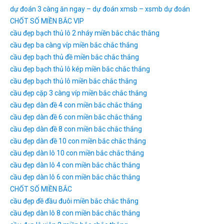
dự đoán 3 càng ăn ngay – dự đoán xmsb – xsmb dự đoán
CHỐT SỐ MIỀN BẮC VIP
cầu đẹp bạch thủ lô 2 nháy miền bắc chắc thắng
cầu đẹp ba càng víp miền bắc chắc thắng
cầu đẹp bạch thủ đề miền bắc chắc thắng
cầu đẹp bạch thủ lô kép miền bắc chắc thắng
cầu đẹp bạch thủ lô miền bắc chắc thắng
cầu đẹp cặp 3 càng víp miền bắc chắc thắng
cầu đẹp dàn đề 4 con miền bắc chắc thắng
cầu đẹp dàn đề 6 con miền bắc chắc thắng
cầu đẹp dàn đề 8 con miền bắc chắc thắng
cầu đẹp dàn đề 10 con miền bắc chắc thắng
cầu đẹp dàn lô 10 con miền bắc chắc thắng
cầu đẹp dàn lô 4 con miền bắc chắc thắng
cầu đẹp dàn lô 6 con miền bắc chắc thắng
CHỐT SỐ MIỀN BẮC
cầu đẹp đề đầu đuôi miền bắc chắc thắng
cầu đẹp dàn lô 8 con miền bắc chắc thắng