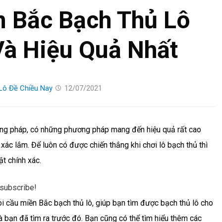
n Bắc Bạch Thủ Lô
Và Hiệu Quả Nhất
Lô Đề Chiều Nay
12/07/2021
ương pháp, có những phương pháp mang đến hiệu quả rất cao
c lắm. Để luôn có được chiến thắng khi chơi lô bạch thủ thì
t chính xác.
 subscribe!
oi cầu miền Bắc bạch thủ lô, giúp bạn tìm được bạch thủ lô cho
 bạn đã tìm ra trước đó. Bạn cũng có thể tìm hiểu thêm các