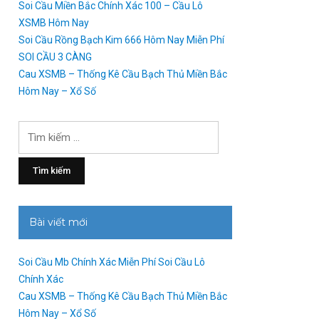
Soi Cầu Miền Bắc Chính Xác 100 – Cầu Lô
XSMB Hôm Nay
Soi Cầu Rồng Bạch Kim 666 Hôm Nay Miễn Phí
SOI CẦU 3 CÀNG
Cau XSMB – Thống Kê Cầu Bạch Thủ Miền Bắc
Hôm Nay – Xổ Số
Tìm
kiếm
cho:
Bài viết mới
Soi Cầu Mb Chính Xác Miễn Phí Soi Cầu Lô
Chính Xác
Cau XSMB – Thống Kê Cầu Bạch Thủ Miền Bắc
Hôm Nay – Xổ Số