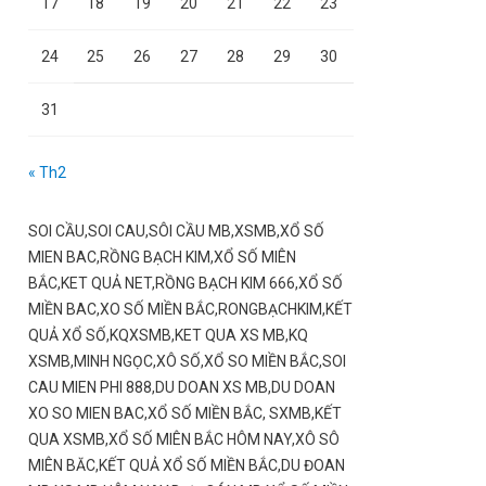
17
18
19
20
21
22
23
24
25
26
27
28
29
30
31
« Th2
SOI CẦU,SOI CAU,SÔI CẦU MB,XSMB,XỔ SỐ
MIEN BAC,RỒNG BẠCH KIM,XỔ SỐ MIÊN
BẮC,KET QUẢ NET,RỒNG BẠCH KIM 666,XỔ SỐ
MIỀN BAC,XO SỐ MIỀN BẮC,RONGBẠCHKIM,KẾT
QUẢ XỔ SỐ,KQXSMB,KET QUA XS MB,KQ
XSMB,MINH NGỌC,XÔ SỐ,XỔ SO MIỀN BẮC,SOI
CAU MIEN PHI 888,DU DOAN XS MB,DU DOAN
XO SO MIEN BAC,XỔ SỐ MIỀN BẮC, SXMB,KẾT
QUA XSMB,XỔ SỐ MIÊN BẮC HÔM NAY,XÔ SÔ
MIÊN BĂC,KẾT QUẢ XỔ SỐ MIỀN BẮC,DU ĐOAN