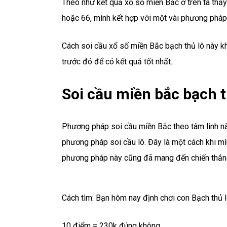
Theo như kết quả xổ số miền Bắc ở trên ta thấy
hoặc 66, mình kết hợp với một vài phương pháp 
Cách soi cầu xổ số miền Bắc bạch thủ lô này k
trước đó để có kết quả tốt nhất.
Soi cầu miền bắc bạch t
Phương pháp soi cầu miền Bắc theo tâm linh nà
phương pháp soi cầu lô. Đây là một cách khi mìn
phương pháp này cũng đã mang đến chiến thắng 
Cách tìm: Bạn hôm nay định chơi con Bạch thủ 
10 điểm = 230k đúng không.