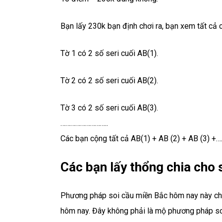
Bạn lấy 230k bạn định chơi ra, bạn xem tất cả có
Tờ 1 có 2 số seri cuối AB(1).
Tờ 2 có 2 số seri cuối AB(2).
Tờ 3 có 2 số seri cuối AB(3).
………………………..
Các bạn cộng tất cả AB(1) + AB (2) + AB (3) +
Các bạn lấy thổng chia cho s
Phương pháp soi cầu miền Bắc hôm nay này chỉ 
hôm nay. Đây không phải là mộ phương pháp so