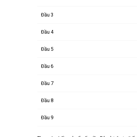
Đầu 3
Đầu 4
Đầu 5
Đầu 6
Đầu 7
Đầu 8
Đầu 9