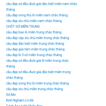
cầu đẹp sớ đầu đuôi giải đặc biệt miền nam chắc
thắng
cầu đẹp song thủ lô miền nam chắc thắng
cầu đẹp xíu chủ miền nam chắc thắng
CHỐT SỐ MIỀN TRUNG
cầu đẹp bao lô miền trung chắc thắng
cầu đẹp cặp xíu chủ miền trung chắc thắng
cầu đẹp đặc biệt miền trung chắc thắng
cầu đẹp giải tám miền trung chắc thắng
cầu đẹp lô 3 số miền trung chắc thắng
cầu đẹp sớ đầu đuôi giải 8 miền trung chắc
thắng
cầu đẹp sớ đầu đuôi giải đặc biệt miền trung
chắc thắng
cầu đẹp song thủ lô miền trung chắc thắng
cầu đẹp xíu chủ miền trung chắc thắng
Sổ Mơ
Kinh Nghiệm Lô Đề