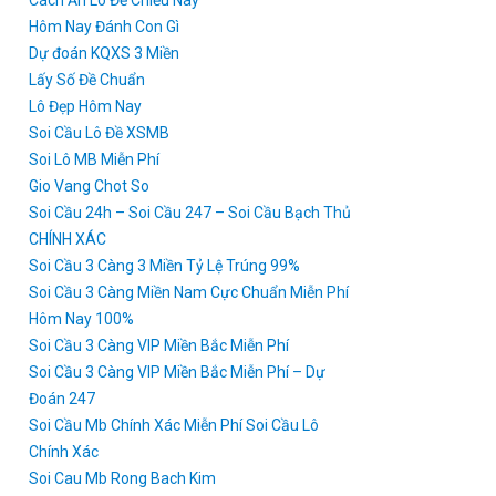
Cách Ăn Lô Đề Chiều Nay
Hôm Nay Đánh Con Gì
Dự đoán KQXS 3 Miền
Lấy Số Đề Chuẩn
Lô Đẹp Hôm Nay
Soi Cầu Lô Đề XSMB
Soi Lô MB Miễn Phí
Gio Vang Chot So
Soi Cầu 24h – Soi Cầu 247 – Soi Cầu Bạch Thủ
CHÍNH XÁC
Soi Cầu 3 Càng 3 Miền Tỷ Lệ Trúng 99%
Soi Cầu 3 Càng Miền Nam Cực Chuẩn Miễn Phí
Hôm Nay 100%
Soi Cầu 3 Càng VIP Miền Bắc Miễn Phí
Soi Cầu 3 Càng VIP Miền Bắc Miễn Phí – Dự
Đoán 247
Soi Cầu Mb Chính Xác Miễn Phí Soi Cầu Lô
Chính Xác
Soi Cau Mb Rong Bach Kim