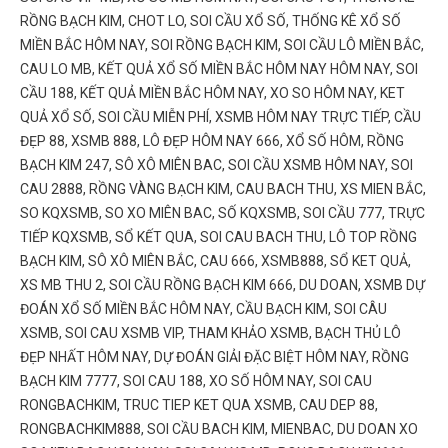
RỒNG BẠCH KIM, CHOT LO, SOI CẦU XỔ SỐ, THỐNG KÊ XỔ SỐ
MIỀN BẮC HÔM NAY, SOI RỒNG BẠCH KIM, SOI CẦU LÔ MIỀN BẮC,
CAU LO MB, KẾT QUẢ XỔ SỐ MIỀN BẮC HÔM NAY HÔM NAY, SOI
CẦU 188, KẾT QUẢ MIỀN BẮC HÔM NAY, XO SO HÔM NAY, KET
QUẢ XỔ SỐ, SOI CẦU MIỄN PHÍ, XSMB HÔM NAY TRỰC TIẾP, CẦU
ĐẸP 88, XSMB 888, LÔ ĐẸP HÔM NAY 666, XỔ SỐ HÔM, RỒNG
BẠCH KIM 247, SÔ XÔ MIÊN BAC, SOI CẦU XSMB HÔM NAY, SOI
CAU 2888, RỒNG VÀNG BẠCH KIM, CAU BACH THU, XS MIEN BẮC,
SO KQXSMB, SO XO MIÊN BAC, SỐ KQXSMB, SOI CẦU 777, TRỰC
TIẾP KQXSMB, SỔ KẾT QUA, SOI CAU BACH THU, LÔ TOP RỒNG
BẠCH KIM, SÔ XÔ MIÊN BẮC, CAU 666, XSMB888, SỔ KET QUẢ,
XS MB THU 2, SOI CẦU RỒNG BẠCH KIM 666, DU DOAN, XSMB DỰ
ĐOÁN XỔ SỐ MIỀN BẮC HÔM NAY, CẦU BẠCH KIM, SOI CÂU
XSMB, SOI CAU XSMB VIP, THAM KHẢO XSMB, BẠCH THỦ LÔ
ĐẸP NHẤT HÔM NAY, DỰ ĐOÁN GIẢI ĐẶC BIỆT HÔM NAY, RỒNG
BẠCH KIM 7777, SOI CAU 188, XO SỐ HÔM NAY, SOI CAU
RONGBACHKIM, TRUC TIEP KET QUA XSMB, CAU DEP 88,
RONGBACHKIM888, SOI CẦU BACH KIM, MIENBAC, DU DOAN XO