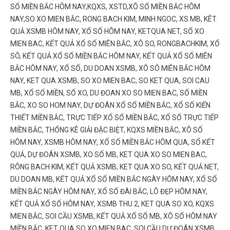
SỐ MIỀN BẮC HÔM NAY,KQXS, XSTD,XÔ SỐ MIỀN BẮC HÔM
NAY,SO XO MIEN BẮC, RONG BACH KIM, MINH NGOC, XS MB, KÊT
QUẢ XSMB HÔM NAY, XỔ SỐ HÔM NAY, KETQUA NET, SỐ XO
MIEN BAC, KẾT QUẢ XỔ SỐ MIÊN BẮC, XÔ SO, RONGBACHKIM, XỔ
SÔ, KẾT QUẢ XỔ SỐ MIỀN BẮC HÔM NAY, KẾT QUẢ XỔ SỐ MIÊN
BẮC HÔM NAY, XỔ SỐ, DU DOAN XSMB, XÔ SÔ MIÊN BĂC HÔM
NAY, KET QUA XSMB, SO XO MIEN BAC, SO KET QUA, SOI CAU
MB, XỔ SỐ MIỀN, SỐ XO, DU ĐOAN XO SO MIEN BAC, SỐ MIỀN
BẮC, XO SO HOM NAY, DỰ ĐOÁN XỔ SỐ MIỀN BẮC, XỔ SỐ KIẾN
THIẾT MIỀN BẮC, TRỰC TIẾP XỔ SỐ MIỀN BẮC, XỔ SỐ TRỰC TIẾP
MIỀN BẮC, THỐNG KÊ GIẢI ĐẶC BIỆT, KQXS MIỀN BẮC, XÔ SỐ
HÔM NAY, XSMB HÔM NAY, XỔ SỐ MIỀN BẮC HÔM QUA, SỔ KẾT
QUẢ, DỰ ĐOÁN XSMB, XO SỐ MB, KET QUA XO SO MIEN BAC,
RÔNG BACH KIM, KẾT QUẢ XSMB, KET QUA XO SO, KẾT QUẢ NET,
DU DOAN MB, KẾT QUẢ XỔ SỐ MIỀN BẮC NGÀY HÔM NAY, XỔ SỐ
MIỀN BẮC NGÀY HÔM NAY, XỔ SỐ ĐÀI BẮC, LÔ ĐẸP HÔM NAY,
KẾT QUẢ XỔ SỐ HÔM NAY, XSMB THU 2, KET QUA SO XO, KQXS
MIEN BẮC, SOI CẦU XSMB, KẾT QUẢ XỔ SỐ MB, XÔ SỐ HÔM NAY
MIỀN BẮC, KET QUA SO XO MIEN BAC, SOI CẦU DỰ ĐOÁN XSMB