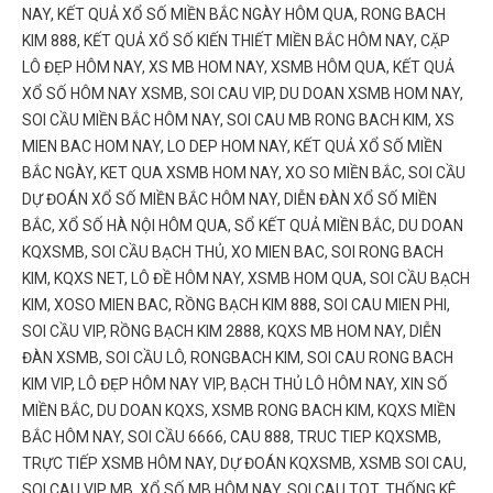
NAY, KẾT QUẢ XỔ SỐ MIỀN BẮC NGÀY HÔM QUA, RONG BACH
KIM 888, KẾT QUẢ XỔ SỐ KIẾN THIẾT MIỀN BẮC HÔM NAY, CẶP
LÔ ĐẸP HÔM NAY, XS MB HOM NAY, XSMB HÔM QUA, KẾT QUẢ
XỔ SỐ HÔM NAY XSMB, SOI CAU VIP, DU DOAN XSMB HOM NAY,
SOI CẦU MIỀN BẮC HÔM NAY, SOI CAU MB RONG BACH KIM, XS
MIEN BAC HOM NAY, LO DEP HOM NAY, KẾT QUẢ XỔ SỐ MIỀN
BẮC NGÀY, KET QUA XSMB HOM NAY, XO SO MIỀN BẮC, SOI CẦU
DỰ ĐOÁN XỔ SỐ MIỀN BẮC HÔM NAY, DIỄN ĐÀN XỔ SỐ MIỀN
BẮC, XỔ SỐ HÀ NỘI HÔM QUA, SỔ KẾT QUẢ MIỀN BẮC, DU DOAN
KQXSMB, SOI CẦU BẠCH THỦ, XO MIEN BAC, SOI RONG BACH
KIM, KQXS NET, LÔ ĐỀ HÔM NAY, XSMB HOM QUA, SOI CẦU BẠCH
KIM, XOSO MIEN BAC, RỒNG BẠCH KIM 888, SOI CAU MIEN PHI,
SOI CẦU VIP, RỒNG BẠCH KIM 2888, KQXS MB HOM NAY, DIỄN
ĐÀN XSMB, SOI CẦU LÔ, RONGBACH KIM, SOI CAU RONG BACH
KIM VIP, LÔ ĐẸP HÔM NAY VIP, BẠCH THỦ LÔ HÔM NAY, XIN SỐ
MIỀN BẮC, DU DOAN KQXS, XSMB RONG BACH KIM, KQXS MIỀN
BẮC HÔM NAY, SOI CẦU 6666, CAU 888, TRUC TIEP KQXSMB,
TRỰC TIẾP XSMB HÔM NAY, DỰ ĐOÁN KQXSMB, XSMB SOI CAU,
SOI CAU VIP MB, XỔ SỐ MB HÔM NAY, SOI CAU TOT, THỐNG KÊ