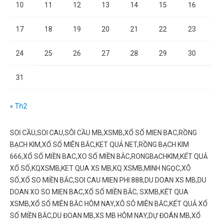
10
11
12
13
14
15
16
17
18
19
20
21
22
23
24
25
26
27
28
29
30
31
« Th2
SOI CẦU,SOI CAU,SÔI CẦU MB,XSMB,XỔ SỐ MIEN BAC,RỒNG
BẠCH KIM,XỔ SỐ MIÊN BẮC,KET QUẢ NET,RỒNG BẠCH KIM
666,XỔ SỐ MIỀN BAC,XO SỐ MIỀN BẮC,RONGBẠCHKIM,KẾT QUẢ
XỔ SỐ,KQXSMB,KET QUA XS MB,KQ XSMB,MINH NGỌC,XÔ
SỐ,XỔ SO MIỀN BẮC,SOI CAU MIEN PHI 888,DU DOAN XS MB,DU
DOAN XO SO MIEN BAC,XỔ SỐ MIỀN BẮC, SXMB,KẾT QUA
XSMB,XỔ SỐ MIÊN BẮC HÔM NAY,XÔ SÔ MIÊN BĂC,KẾT QUẢ XỔ
SỐ MIỀN BẮC,DU ĐOAN MB,XS MB HÔM NAY,DỰ ĐOÁN MB,XỔ