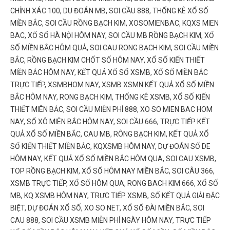
CHÍNH XÁC 100, DU ĐOÁN MB, SOI CẦU 888, THỐNG KÊ XỔ SỐ
MIỀN BẮC, SOI CẦU RỒNG BẠCH KIM, XOSOMIENBAC, KQXS MIEN
BAC, XỔ SỐ HÀ NỘI HÔM NAY, SOI CẦU MB RỒNG BẠCH KIM, XỔ
SỐ MIỀN BẮC HÔM QUẢ, SOI CAU RONG BẠCH KIM, SOI CẦU MIỀN
BẮC, RỒNG BẠCH KIM CHỐT SỐ HÔM NAY, XỔ SỐ KIẾN THIẾT
MIỀN BẮC HÔM NAY, KẾT QUẢ XỔ SỐ XSMB, XỔ SỐ MIỀN BẮC
TRỰC TIẾP, XSMBHOM NAY, XSMB XSMN KẾT QUẢ XỔ SỐ MIỀN
BẮC HÔM NAY, RONG BẠCH KIM, THỐNG KÊ XSMB, XỔ SỐ KIẾN
THIẾT MIÊN BẮC, SOI CẦU MIỄN PHÍ 888, XO SO MIEN BAC HOM
NAY, SỔ XÔ MIÊN BẮC HÔM NAY, SOI CẦU 666, TRỰC TIẾP KẾT
QUẢ XỔ SỐ MIỀN BẮC, CAU MB, RÔNG BẠCH KIM, KẾT QUẢ XỔ
SỐ KIẾN THIẾT MIỀN BẮC, KQXSMB HÔM NAY, DỰ ĐOÁN SỐ DE
HÔM NAY, KẾT QUẢ XỔ SỐ MIỀN BẮC HÔM QUA, SOI CAU XSMB,
TOP RỒNG BẠCH KIM, XỔ SỐ HÔM NAY MIỀN BẮC, SOI CÂU 366,
XSMB TRỰC TIẾP, XỔ SỐ HÔM QUA, RONG BACH KIM 666, XỔ SỐ
MB, KQ XSMB HÔM NAY, TRỰC TIẾP XSMB, SỐ KẾT QUẢ GIẢI ĐẶC
BIỆT, DỰ ĐOÁN XỔ SỐ, XO SO NET, XỔ SỐ ĐÀI MIỀN BẮC, SOI
CAU 888, SOI CẦU XSMB MIỄN PHÍ NGÀY HÔM NAY, TRỰC TIẾP