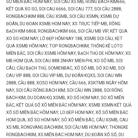
SO MIEN BAC HOM NAY, SOI CAU XS MB, RONG BACH KIM666,
KẾT QUA XO SO, SOI CAU 6666, SOI CAU 777, SOI CẦU 2888,
RONGBACHKIM 888, CẦU XSMB, SOI CẦU XSMN, XSMB DỰ
ĐOÁN, DU ĐOAN XSMB HOM NAY, XS TRỰC TIẾP MB, RỒNG
BẠCH KIM 6868, RONGBACHKIM 666, SOI CẦU MB VIP, KẾT QUA
XO SO HOM NAY, LÔ ĐẸP HÔM NAY 188, XSMB SOI CẦU, KET
QUA XSMB HÔM NAY, TOP RONGBACHKIM, THỐNG KÊ LOTO
MIỀN BẮC, SOI CÂU XSMB HÔM NAY, BẠCH THỦ DE HÔM NAY, XS
MB HOM QUA, SOI CAU 888 2NHAY MIEN PHI, XO SÔ MB, SOI
CÂU, CẦU BẠCH THỦ, SOMIENBAC, XÔ SỐ MB, SỐ XO MB, SOI
CAU VIP 888, SOI CẦU VIP MB, DỰ ĐOÁN KQXS, SOI CAU WIN
2888, CẦU 888, XOSO HOM NAY, CẦU 666, XSKTMB NGÀY HÔM
NAY, SOI CÂU RÔNG BACH KIM, SOI CẦU WIN 2888, SOI RÔNG
BACH KIM, DU DOAN KQ XSMB, XO SỐ HOM NAY, SO XÔ MIÊN
BẮC, KẾT QUẢ SỔ XÔ MIÊN BẮC HÔM NAY, XSMB XSMN KẾT QUẢ
XỐ SỐ MIỀN BẮC HÔM NAY, LO ĐEP HOM NAY, XỔ SỐ MIỀN BẮC
HOM QUA, XỔ SO HOM NAY, SÔ XÔ MIÊN BÂC, CÂU XSMB, CAU
XS MB, RONGVANG BACHKIM, SOI CẦU MB HOM NAY, THONGKE
RONGBACHKIM, XS MIÊN BAC HOM NAY, DU ĐOÁN XỔ SỐ, DU