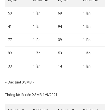
Bộ số
Số lần về
Bộ số
Số lần về
50
1 lần
69
1 lần
41
1 lần
94
1 lần
77
1 lần
39
1 lần
89
1 lần
53
1 lần
33
1 lần
14
1 lần
»
Đặc Biệt XSMB
«
Thống kê lô xiên XSMB 1/9/2021