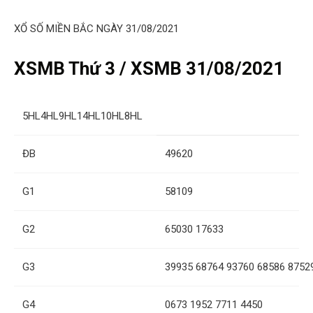
XỔ SỐ MIỀN BẮC NGÀY 31/08/2021
XSMB Thứ 3 / XSMB 31/08/2021
5HL
4HL
9HL
14HL
10HL
8HL
ĐB
49620
G1
58109
G2
65030
17633
G3
39935
68764
93760
68586
8752
G4
0673
1952
7711
4450