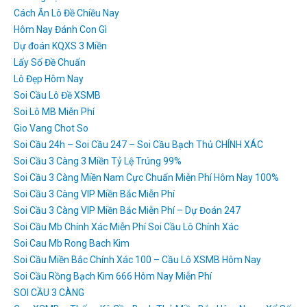
Cách Ăn Lô Đề Chiều Nay
Hôm Nay Đánh Con Gì
Dự đoán KQXS 3 Miền
Lấy Số Đề Chuẩn
Lô Đẹp Hôm Nay
Soi Cầu Lô Đề XSMB
Soi Lô MB Miễn Phí
Gio Vang Chot So
Soi Cầu 24h – Soi Cầu 247 – Soi Cầu Bạch Thủ CHÍNH XÁC
Soi Cầu 3 Càng 3 Miền Tỷ Lệ Trúng 99%
Soi Cầu 3 Càng Miền Nam Cực Chuẩn Miễn Phí Hôm Nay 100%
Soi Cầu 3 Càng VIP Miền Bắc Miễn Phí
Soi Cầu 3 Càng VIP Miền Bắc Miễn Phí – Dự Đoán 247
Soi Cầu Mb Chính Xác Miễn Phí Soi Cầu Lô Chính Xác
Soi Cau Mb Rong Bach Kim
Soi Cầu Miền Bắc Chính Xác 100 – Cầu Lô XSMB Hôm Nay
Soi Cầu Rồng Bạch Kim 666 Hôm Nay Miễn Phí
SOI CẦU 3 CÀNG