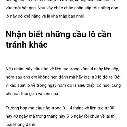
vừa mới hết gan. Như vậy chắc chắc chắn sắp tới những con
lô này có khả năng về là khá thấp bạn nhé!
Nhận biết những cầu lô cần
tránh khác
Nếu nhận thấy cầu nào về liên tục trong vòng 4 ngày liên tiếp,
hôm sau anh em không nên đánh mà hãy loại trừ lô đó ra. Bởi
vì xác suất lô về trong ngày hôm đó là siêu thấp, có nuôi cũng
chỉ mất thời gian và tiền của.
Trường hợp mà cầu nào trong 3 – 4 tháng về liên tục từ 30
hay 40 ngày mà trong tháng này 5, 6 ngày rồi chưa về lại thì
loại không đánh.