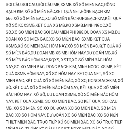
SOI CẦU,SOI CAU,SÔI CẦU MB,XSMB,XỔ SỐ MIEN BAC,RỒNG
BẠCH KIM,XỔ SỐ MIÊN BẮC,KET QUẢ NET,RỒNG BẠCH KIM
666,XỔ SỐ MIỀN BAC,XO SỐ MIỀN BẮC,RONGBẠCHKIM,KẾT QUẢ
XỔ SỐ,KQXSMB,KET QUA XS MB,KQ XSMB,MINH NGỌC,XÔ
SỐ,XỔ SO MIỀN BẮC,SOI CAU MIEN PHI 888,DU DOAN XS MB,DU
DOAN XO SO MIEN BAC,XỔ SỐ MIỀN BẮC, SXMB,KẾT QUA
XSMB,XỔ SỐ MIÊN BẮC HÔM NAY,XÔ SÔ MIÊN BĂC,KẾT QUẢ XỔ
SỐ MIỀN BẮC,DU ĐOAN MB,XS MB HÔM NAY,DỰ ĐOÁN MB,XỔ
SỐ MIỀN BẮC HÔM NAY,KQXS, XSTD,XÔ SỐ MIỀN BẮC HÔM
NAY,SO XO MIEN BẮC, RONG BACH KIM, MINH NGOC, XS MB, KÊT
QUẢ XSMB HÔM NAY, XỔ SỐ HÔM NAY, KETQUA NET, SỐ XO
MIEN BAC, KẾT QUẢ XỔ SỐ MIÊN BẮC, XÔ SO, RONGBACHKIM, XỔ
SÔ, KẾT QUẢ XỔ SỐ MIỀN BẮC HÔM NAY, KẾT QUẢ XỔ SỐ MIÊN
BẮC HÔM NAY, XỔ SỐ, DU DOAN XSMB, XÔ SÔ MIÊN BĂC HÔM
NAY, KET QUA XSMB, SO XO MIEN BAC, SO KET QUA, SOI CAU
MB, XỔ SỐ MIỀN, SỐ XO, DU ĐOAN XO SO MIEN BAC, SỐ MIỀN
BẮC, XO SO HOM NAY, DỰ ĐOÁN XỔ SỐ MIỀN BẮC, XỔ SỐ KIẾN
THIẾT MIỀN BẮC, TRỰC TIẾP XỔ SỐ MIỀN BẮC, XỔ SỐ TRỰC TIẾP