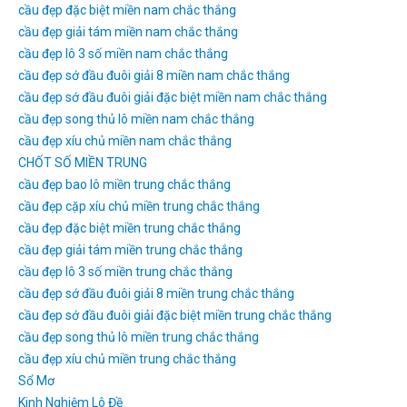
cầu đẹp đặc biệt miền nam chắc thắng
cầu đẹp giải tám miền nam chắc thắng
cầu đẹp lô 3 số miền nam chắc thắng
cầu đẹp sớ đầu đuôi giải 8 miền nam chắc thắng
cầu đẹp sớ đầu đuôi giải đặc biệt miền nam chắc thắng
cầu đẹp song thủ lô miền nam chắc thắng
cầu đẹp xíu chủ miền nam chắc thắng
CHỐT SỐ MIỀN TRUNG
cầu đẹp bao lô miền trung chắc thắng
cầu đẹp cặp xíu chủ miền trung chắc thắng
cầu đẹp đặc biệt miền trung chắc thắng
cầu đẹp giải tám miền trung chắc thắng
cầu đẹp lô 3 số miền trung chắc thắng
cầu đẹp sớ đầu đuôi giải 8 miền trung chắc thắng
cầu đẹp sớ đầu đuôi giải đặc biệt miền trung chắc thắng
cầu đẹp song thủ lô miền trung chắc thắng
cầu đẹp xíu chủ miền trung chắc thắng
Sổ Mơ
Kinh Nghiệm Lô Đề