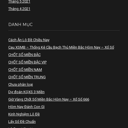
Tháng 5 2021
Tháng 4 2021
DANH MỤC
Cách Ăn Lô Đề Chiều Nay
Cau XSMB – Thống Kê Cầu Bạch Thủ Miền Bắc Hôm Nay – Xổ Số
CHỐT SỐ MIỀN BẮC
CHỐT SỐ MIỀN BẮC VIP
CHỐT SỐ MIỀN NAM
CHỐT SỐ MIỀN TRUNG
Chưa phân loại
Dự đoán KQXS 3 Miền
Giờ Vàng Chốt Số Miền Bắc Hôm Nay – Xổ Số 666
Hôm Nay Đánh Con Gì
Kinh Nghiệm Lô Đề
Lấy Số Đề Chuẩn