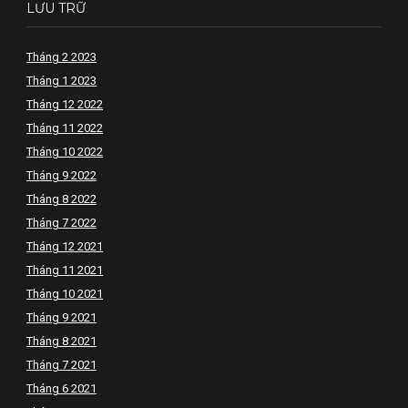
LƯU TRỮ
Tháng 2 2023
Tháng 1 2023
Tháng 12 2022
Tháng 11 2022
Tháng 10 2022
Tháng 9 2022
Tháng 8 2022
Tháng 7 2022
Tháng 12 2021
Tháng 11 2021
Tháng 10 2021
Tháng 9 2021
Tháng 8 2021
Tháng 7 2021
Tháng 6 2021