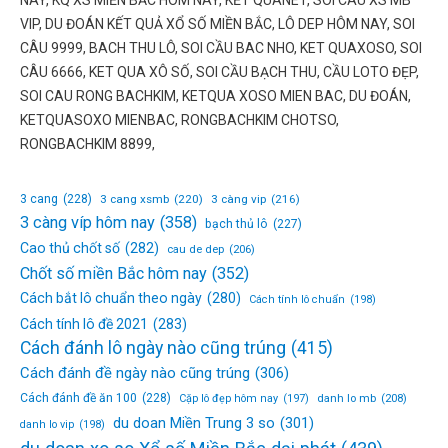
NAY, KQ XS MIỀN BẮC HÔM NAY, KẾT QUANET, SOI CAU XS MB
VIP, DU ĐOÁN KẾT QUẢ XỔ SỐ MIỀN BẮC, LÔ DEP HÔM NAY, SOI
CÂU 9999, BACH THU LÔ, SOI CẦU BAC NHO, KET QUAXOSO, SOI
CÂU 6666, KET QUA XÔ SỐ, SOI CẦU BẠCH THU, CẦU LOTO ĐẸP,
SOI CAU RONG BACHKIM, KETQUA XOSO MIEN BAC, DU ĐOÁN,
KETQUASOXO MIENBAC, RONGBACHKIM CHOTSO,
RONGBACHKIM 8899,
3 cang
(228)
3 cang xsmb
(220)
3 càng vip
(216)
3 càng víp hôm nay
(358)
bạch thủ lô
(227)
Cao thủ chốt số
(282)
cau de dep
(206)
Chốt số miền Bắc hôm nay
(352)
Cách bắt lô chuẩn theo ngày
(280)
Cách tính lô chuẩn
(198)
Cách tính lô đề 2021
(283)
Cách đánh lô ngày nào cũng trúng
(415)
Cách đánh đề ngày nào cũng trúng
(306)
Cách đánh đề ăn 100
(228)
Cặp lô đẹp hôm nay
(197)
danh lo mb
(208)
du doan Miền Trung 3 so
(301)
danh lo vip
(198)