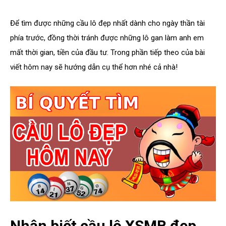
Để tìm được những cầu lô đẹp nhất dành cho ngày thần tài
phía trước, đồng thời tránh được những lô gan làm anh em
mất thời gian, tiền của đầu tư. Trong phần tiếp theo của bài
viết hôm nay sẽ hướng dẫn cụ thể hơn nhé cả nhà!
Nhận biết cầu lô XSMB đẹp