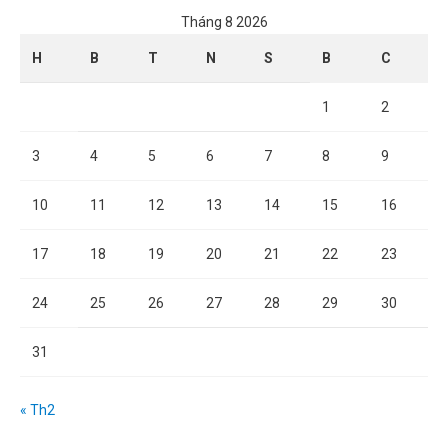
Tháng 8 2026
H
B
T
N
S
B
C
1
2
3
4
5
6
7
8
9
10
11
12
13
14
15
16
17
18
19
20
21
22
23
24
25
26
27
28
29
30
31
« Th2