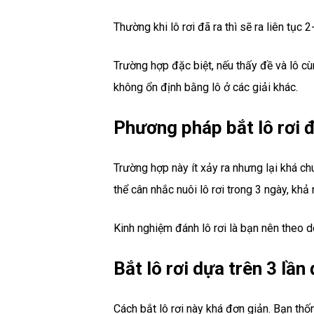
Thường khi lô rơi đã ra thì sẽ ra liên tụ
Trường hợp đặc biệt, nếu thấy đề và lô cùn
không ổn định bằng lô ở các giải khác.
Phương pháp bắt lô rơi 
Trường hợp này ít xảy ra nhưng lại khá ch
thể cân nhắc nuôi lô rơi trong 3 ngày, khả
Kinh nghiệm đánh lô rơi là bạn nên theo d
Bắt lô rơi dựa trên 3 lần
Cách bắt lô rơi này khá đơn giản. Bạn thốn