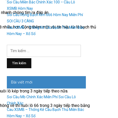
Soi Cầu Miền Bắc Chính Xác 100 – Cầu Lô
XSMB Hôm Nay
 nhanh chóng tìm ra đáp án.
Soi Cầu Rồng Bạch Kim 666 Hôm Nay Miễn Phí
SOI CẦU 3 CÀNG
ề nhiều hơn. Cộng thêm một vài tín hiệu từ lô bạch thủ
Cau XSMB – Thống Kê Cầu Bạch Thủ Miền Bắc
Hôm Nay – Xổ Số
Tìm
kiếm
cho:
Bài viết mới
uôi lô kép trong 3 ngày tiếp theo nữa.
Soi Cầu Mb Chính Xác Miễn Phí Soi Cầu Lô
Chính Xác
ông về thì nuôi lô 66 trong 3 ngày tiếp theo bằng
Cau XSMB – Thống Kê Cầu Bạch Thủ Miền Bắc
Hôm Nay – Xổ Số