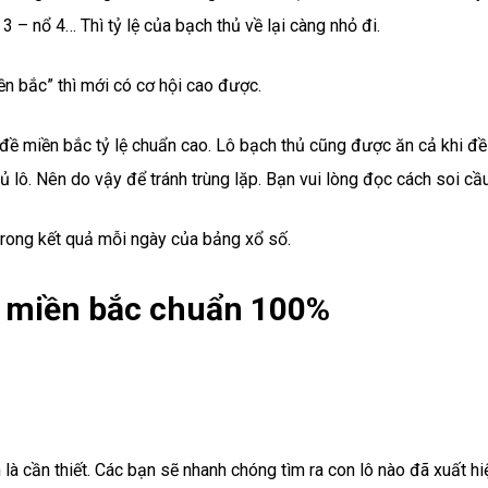
3 – nổ 4… Thì tỷ lệ của bạch thủ về lại càng nhỏ đi.
ền bắc” thì mới có cơ hội cao được.
à đề miền bắc tỷ lệ chuẩn cao. Lô bạch thủ cũng được ăn cả khi 
thủ lô. Nên do vậy để tránh trùng lặp. Bạn vui lòng đọc cách soi c
 trong kết quả mỗi ngày của bảng xổ số.
ơi miền bắc chuẩn 100%
à cần thiết. Các bạn sẽ nhanh chóng tìm ra con lô nào đã xuất hiện