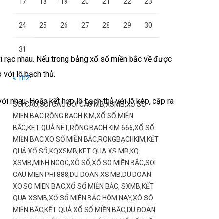
17
18
19
20
21
22
23
24
25
26
27
28
29
30
31
rời rạc nhau. Nếu trong bảng xổ số miền bắc về được
 với lô bạch thủ.
« Th2
ới nhau. Hoặc kết hợp lô bạch thủ với lô kép, cặp ra
SOI CẦU,SOI CAU,SÔI CẦU MB,XSMB,XỔ SỐ
MIEN BAC,RỒNG BẠCH KIM,XỔ SỐ MIÊN
BẮC,KET QUẢ NET,RỒNG BẠCH KIM 666,XỔ SỐ
MIỀN BAC,XO SỐ MIỀN BẮC,RONGBẠCHKIM,KẾT
QUẢ XỔ SỐ,KQXSMB,KET QUA XS MB,KQ
XSMB,MINH NGỌC,XÔ SỐ,XỔ SO MIỀN BẮC,SOI
CAU MIEN PHI 888,DU DOAN XS MB,DU DOAN
XO SO MIEN BAC,XỔ SỐ MIỀN BẮC, SXMB,KẾT
QUA XSMB,XỔ SỐ MIÊN BẮC HÔM NAY,XÔ SÔ
MIÊN BĂC,KẾT QUẢ XỔ SỐ MIỀN BẮC,DU ĐOAN