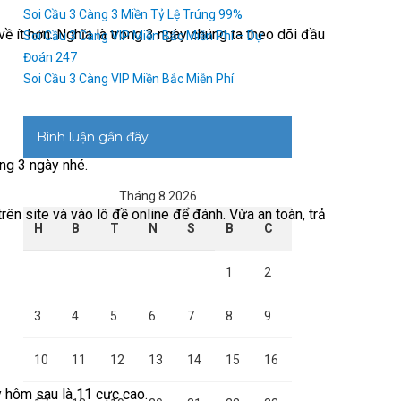
Soi Cầu 3 Càng 3 Miền Tỷ Lệ Trúng 99%
 ít hơn. Nghĩa là trong 3 ngày chúng ta theo dõi đầu
Soi Cầu 3 Càng VIP Miền Bắc Miễn Phí – Dự
Đoán 247
Soi Cầu 3 Càng VIP Miền Bắc Miễn Phí
Bình luận gần đây
òng 3 ngày nhé.
Tháng 8 2026
rên site và vào lô đề online để đánh. Vừa an toàn, trả
H
B
T
N
S
B
C
1
2
3
4
5
6
7
8
9
10
11
12
13
14
15
16
y hôm sau là 11 cực cao.