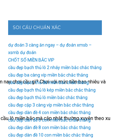
SOI CẦU CHUẨN XÁC
dự đoán 3 càng ăn ngay – dự đoán xmsb –
xsmb dự đoán
CHỐT SỐ MIỀN BẮC VIP
cầu đẹp bạch thủ lô 2 nháy miền bắc chắc thắng
cầu đẹp ba càng víp miền bắc chắc thắng
m nay chơi cầu gì? Chơi với mức tiền bao nhiêu và
cầu đẹp bạch thủ đề miền bắc chắc thắng
cầu đẹp bạch thủ lô kép miền bắc chắc thắng
cầu đẹp bạch thủ lô miền bắc chắc thắng
cầu đẹp cặp 3 càng víp miền bắc chắc thắng
cầu đẹp dàn đề 4 con miền bắc chắc thắng
, cầu lô miền bắc mà cập nhật thường xuyên theo xu
cầu đẹp dàn đề 6 con miền bắc chắc thắng
cầu đẹp dàn đề 8 con miền bắc chắc thắng
cầu đẹp dàn đề 10 con miền bắc chắc thắng