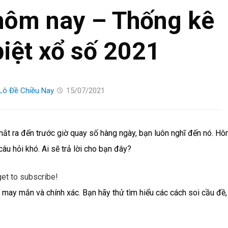
 hôm nay – Thống kê
biệt xổ số 2021
Lô Đề Chiều Nay
15/07/2021
mắt ra đến trước giờ quay số hàng ngày, bạn luôn nghĩ đến nó. Hô
âu hỏi khó. Ai sẽ trả lời cho bạn đây?
get to subscribe!
may mắn và chính xác. Bạn hãy thử tìm hiểu các cách soi cầu đề