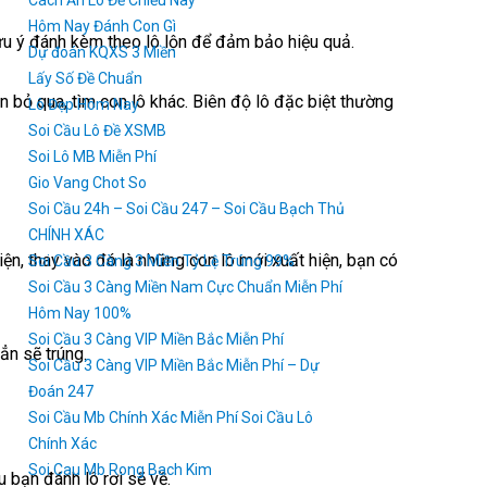
Cách Ăn Lô Đề Chiều Nay
Hôm Nay Đánh Con Gì
 lưu ý đánh kèm theo lô lộn để đảm bảo hiệu quả.
Dự đoán KQXS 3 Miền
Lấy Số Đề Chuẩn
ên bỏ qua, tìm con lô khác. Biên độ lô đặc biệt thường
Lô Đẹp Hôm Nay
Soi Cầu Lô Đề XSMB
Soi Lô MB Miễn Phí
Gio Vang Chot So
Soi Cầu 24h – Soi Cầu 247 – Soi Cầu Bạch Thủ
CHÍNH XÁC
iện, thay vào đó là những con lô mới xuất hiện, bạn có
Soi Cầu 3 Càng 3 Miền Tỷ Lệ Trúng 99%
Soi Cầu 3 Càng Miền Nam Cực Chuẩn Miễn Phí
Hôm Nay 100%
Soi Cầu 3 Càng VIP Miền Bắc Miễn Phí
ẳn sẽ trúng.
Soi Cầu 3 Càng VIP Miền Bắc Miễn Phí – Dự
Đoán 247
Soi Cầu Mb Chính Xác Miễn Phí Soi Cầu Lô
Chính Xác
Soi Cau Mb Rong Bach Kim
u bạn đánh lô rơi sẽ về.