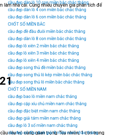
cầu đẹp dàn lô 10 con miền bắc chắc thắng
m làm nhà cái. Cùng nhiều chuyên gia phân tích để
cầu đẹp dàn lô 4 con miền bắc chắc thắng
cầu đẹp dàn lô 6 con miền bắc chắc thắng
CHỐT SỐ MIỀN BẮC
cầu đẹp đề đầu đuôi miền bắc chắc thắng
cầu đẹp dàn lô 8 con miền bắc chắc thắng
cầu đẹp lô xiên 2 miền bắc chắc thắng
cầu đẹp lô xiên 3 miền bắc chắc thắng
cầu đẹp lô xiên 4 miền bắc chắc thắng
cầu đẹp song thủ đề miền bắc chắc thắng
cầu đẹp song thủ lô kép miền bắc chắc thắng
021
cầu đẹp song thủ lô miền bắc chắc thắng
CHỐT SỐ MIỀN NAM
cầu đẹp bao lô miền nam chắc thắng
cầu đẹp cặp xíu chủ miền nam chắc thắng
cầu đẹp đặc biệt miền nam chắc thắng
cầu đẹp giải tám miền nam chắc thắng
cầu đẹp lô 3 số miền nam chắc thắng
cầu này vô cùng quan trọng. Tuy nhiên, 1 con trong
cầu đẹp sớ đầu đuôi giải 8 miền nam chắc thắng