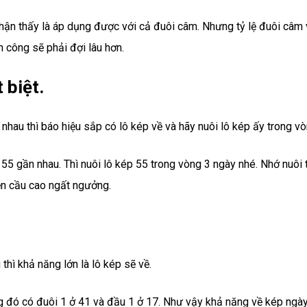
hận thấy là áp dụng được với cả đuôi câm. Nhưng tỷ lệ đuôi câm về
nh công sẽ phải đợi lâu hơn.
 biệt.
n nhau thì báo hiệu sắp có lô kép về và hãy nuôi lô kép ấy trong v
 55 gần nhau. Thì nuôi lô kép 55 trong vòng 3 ngày nhé. Nhớ nuôi t
ền cầu cao ngất ngưởng.
thì khả năng lớn là lô kép sẽ về.
rong đó có đuôi 1 ở 41 và đầu 1 ở 17. Như vậy khả năng về kép ngà