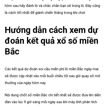
hôm sau hãy đánh lô và chắc chắn bạn sẽ trúng lô. Đây cũng
là cách tốt nhất để giành chiến thắng trong khi chơi
Hướng dẫn cách xem dự
đoán kết quả xổ số miền
Bắc
Các kết quả dự đoán soi cầu miễn phí lô miền Bắc ngày mai
sẽ được cập nhật vào mỗi buổi chiều tối sau giờ quay số mở
thưởng của ngày hôm nay.
Nội dung chốt số miền Bắc chi tiết nhất sẽ được đưa lên diễn
đàn vào lúc 9 giờ sáng mỗi ngày sau khi máy tính phân tích.