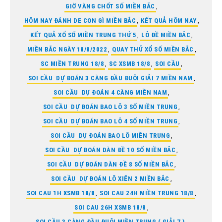
GIỜ VÀNG CHỐT SỐ MIỀN BẮC
,
HÔM NAY ĐÁNH DE CON GÌ MIỀN BẮC
,
KẾT QUẢ HÔM NAY
,
KẾT QUẢ XỔ SỐ MIỀN TRUNG THỨ 5
,
LÔ ĐỀ MIỀN BẮC
,
MIỀN BẮC NGÀY 18/8/2022
,
QUAY THỬ XỔ SỐ MIỀN BẮC
,
SC MIỀN TRUNG 18/8
,
SC XSMB 18/8
,
SOI CẦU
,
SOI CẦU DỰ ĐOÁN 3 CÀNG ĐẦU ĐUÔI GIẢI 7 MIỀN NAM
,
SOI CẦU DỰ ĐOÁN 4 CÀNG MIỀN NAM
,
SOI CẦU DỰ ĐOÁN BAO LÔ 3 SỐ MIỀN TRUNG
,
SOI CẦU DỰ ĐOÁN BAO LÔ 4 SỐ MIỀN TRUNG
,
SOI CẦU DỰ ĐOÁN BAO LÔ MIỀN TRUNG
,
SOI CẦU DỰ ĐOÁN DÀN ĐỀ 10 SỐ MIỀN BẮC
,
SOI CẦU DỰ ĐOÁN DÀN ĐỀ 8 SỐ MIỀN BẮC
,
SOI CẦU DỰ ĐOÁN LÔ XIÊN 2 MIỀN BẮC
,
SOI CAU 1H XSMB 18/8
,
SOI CAU 24H MIỀN TRUNG 18/8
,
SOI CAU 26H XSMB 18/8
,
SOI CẦU 3 CÀNG ĐẦU ĐUÔI MIỀN TRUNG ( GIẢI 7 )
,