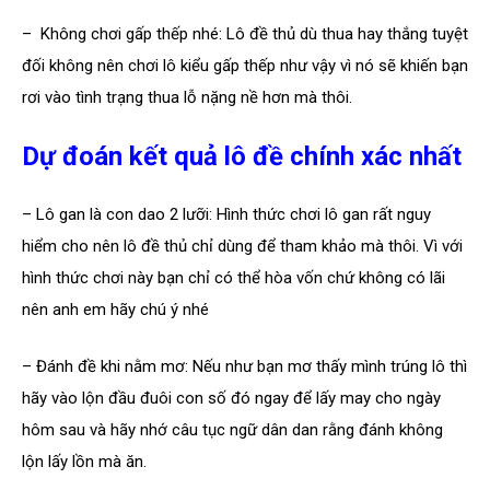
– Không chơi gấp thếp nhé: Lô đề thủ dù thua hay thắng tuyệt
đối không nên chơi lô kiểu gấp thếp như vậy vì nó sẽ khiến bạn
rơi vào tình trạng thua lỗ nặng nề hơn mà thôi.
Dự đoán kết quả lô đề chính xác nhất
– Lô gan là con dao 2 lưỡi: Hình thức chơi lô gan rất nguy
hiểm cho nên lô đề thủ chỉ dùng để tham khảo mà thôi. Vì với
hình thức chơi này bạn chỉ có thể hòa vốn chứ không có lãi
nên anh em hãy chú ý nhé
– Đánh đề khi nằm mơ: Nếu như bạn mơ thấy mình trúng lô thì
hãy vào lộn đầu đuôi con số đó ngay để lấy may cho ngày
hôm sau và hãy nhớ câu tục ngữ dân dan rằng đánh không
lộn lấy lồn mà ăn.