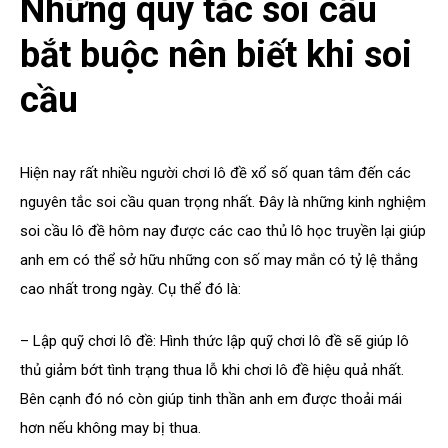
Những quy tắc soi cầu
bắt buộc nên biết khi soi
cầu
Hiện nay rất nhiều người chơi lô đề xổ số quan tâm đến các
nguyên tắc soi cầu quan trọng nhất. Đây là những kinh nghiệm
soi cầu lô đề hôm nay được các cao thủ lô học truyền lại giúp
anh em có thể sở hữu những con số may mắn có tỷ lệ thắng
cao nhất trong ngày. Cụ thể đó là:
– Lập quỹ chơi lô đề: Hình thức lập quỹ chơi lô đề sẽ giúp lô
thủ giảm bớt tình trạng thua lỗ khi chơi lô đề hiệu quả nhất.
Bên cạnh đó nó còn giúp tinh thần anh em được thoải mái
hơn nếu không may bị thua.