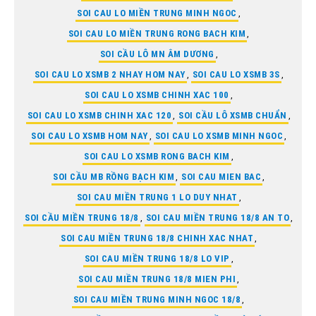
SOI CAU LO MIỀN TRUNG MINH NGOC
,
SOI CAU LO MIỀN TRUNG RONG BACH KIM
,
SOI CẦU LÔ MN ÂM DƯƠNG
,
SOI CAU LO XSMB 2 NHAY HOM NAY
,
SOI CAU LO XSMB 3S
,
SOI CAU LO XSMB CHINH XAC 100
,
SOI CAU LO XSMB CHINH XAC 120
,
SOI CẦU LÔ XSMB CHUẨN
,
SOI CAU LO XSMB HOM NAY
,
SOI CAU LO XSMB MINH NGOC
,
SOI CAU LO XSMB RONG BACH KIM
,
SOI CẦU MB RỒNG BẠCH KIM
,
SOI CAU MIEN BAC
,
SOI CAU MIỀN TRUNG 1 LO DUY NHAT
,
SOI CẦU MIỀN TRUNG 18/8
,
SOI CAU MIỀN TRUNG 18/8 AN TO
,
SOI CAU MIỀN TRUNG 18/8 CHINH XAC NHAT
,
SOI CAU MIỀN TRUNG 18/8 LO VIP
,
SOI CAU MIỀN TRUNG 18/8 MIEN PHI
,
SOI CAU MIỀN TRUNG MINH NGOC 18/8
,