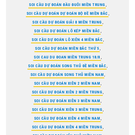
SOI CẦU DỰ ĐOÁN ĐẦU ĐUÔI MIỀN TRUNG
,
SOI CẦU DỰ ĐOÁN DỰ ĐOÁN BỘ ĐỀ MIỀN BẮC
,
SOI CẦU DỰ ĐOÁN GIẢI 8 MIỀN TRUNG
,
SOI CẦU DỰ ĐOÁN LÔ KÉP MIỀN BẮC
,
SOI CẦU DỰ ĐOÁN LÔ XIÊN 4 MIỀN BẮC
,
SOI CẦU DỰ ĐOÁN MIỀN BẮC THỨ 5
,
SOI CAU DU ĐOAN MIỀN TRUNG 18/8
,
SOI CẦU DỰ ĐOÁN SONG THỦ ĐỀ MIỀN BẮC
,
SOI CẦU DỰ ĐOÁN SONG THỦ MIỀN NAM
,
SOI CẦU DỰ ĐOÁN XIÊN 2 MIỀN NAM
,
SOI CẦU DỰ ĐOÁN XIÊN 2 MIỀN TRUNG
,
SOI CẦU DỰ ĐOÁN XIÊN 3 MIỀN NAM
,
SOI CẦU DỰ ĐOÁN XIÊN 3 MIỀN TRUNG
,
SOI CẦU DỰ ĐOÁN XIÊN 4 MIỀN NAM
,
SOI CẦU DỰ ĐOÁN XIÊN 4 MIỀN TRUNG
,