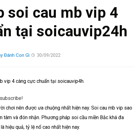
 soi cau mb vip 4
n tại soicauvip24h
y Đánh Con Gì
30/09/2022
 vip 4 càng cực chuẩn tại soicauvip4h.
 subscribe!
gười chơi nên được ưa chuộng nhất hiện nay. Soi cau mb vip sao
uan tâm và đón nhận. Phương pháp soi cầu miền Bắc khá đa
 hiệu quả, tỷ lệ nổ cao nhất hiện nay.