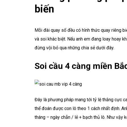
biến
Mỗi đài quay số đều có hình thức quay riêng bi
và soi khác biệt. Nếu anh em đang loay hoay k
đừng vội bỏ qua những chia sẻ dưới đây.
Soi cầu 4 càng miền Bắc
Đây là phương pháp mang tới tỷ lệ thắng cực ca
thể đoán được con lô theo 1 cách nhất định. An
tháng – ngày chẵn / lẻ + bạch thủ lô. Như vậy 