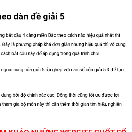
heo dàn đề giải 5
g bắt cầu 4 càng miền Bắc theo cách nào hiệu quả nhất thì
5. Đây là phương pháp khá đơn giản nhưng hiệu quả thì vô cùng
” cách bắt cầu này để áp dụng trong quá trình chơi.
 ngoài cùng của giải 5 rồi ghép với các số của giải 5.3 để tạo
dụng bởi độ chính xác cao. Đồng thời cũng tối ưu được lợi
 tham gia bộ môn này thì cần thêm thời gian tìm hiểu, nghiên