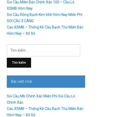
Soi Cầu Miền Bắc Chính Xác 100 – Cầu Lô
XSMB Hôm Nay
Soi Cầu Rồng Bạch Kim 666 Hôm Nay Miễn Phí
SOI CẦU 3 CÀNG
Cau XSMB – Thống Kê Cầu Bạch Thủ Miền Bắc
Hôm Nay – Xổ Số
Tìm
kiếm
cho:
Bài viết mới
Soi Cầu Mb Chính Xác Miễn Phí Soi Cầu Lô
Chính Xác
Cau XSMB – Thống Kê Cầu Bạch Thủ Miền Bắc
Hôm Nay – Xổ Số