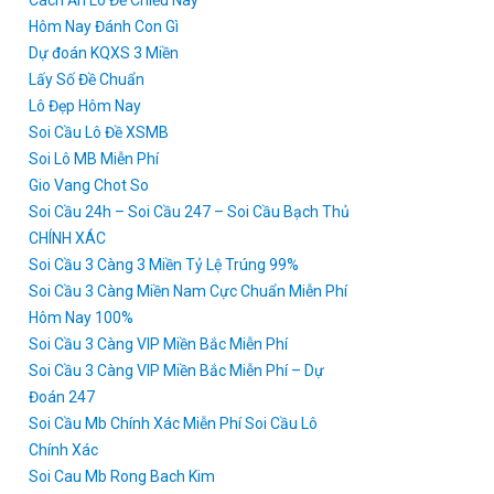
Cách Ăn Lô Đề Chiều Nay
Hôm Nay Đánh Con Gì
Dự đoán KQXS 3 Miền
Lấy Số Đề Chuẩn
Lô Đẹp Hôm Nay
Soi Cầu Lô Đề XSMB
Soi Lô MB Miễn Phí
Gio Vang Chot So
Soi Cầu 24h – Soi Cầu 247 – Soi Cầu Bạch Thủ
CHÍNH XÁC
Soi Cầu 3 Càng 3 Miền Tỷ Lệ Trúng 99%
Soi Cầu 3 Càng Miền Nam Cực Chuẩn Miễn Phí
Hôm Nay 100%
Soi Cầu 3 Càng VIP Miền Bắc Miễn Phí
Soi Cầu 3 Càng VIP Miền Bắc Miễn Phí – Dự
Đoán 247
Soi Cầu Mb Chính Xác Miễn Phí Soi Cầu Lô
Chính Xác
Soi Cau Mb Rong Bach Kim