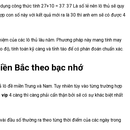
dụng công thức tính 27+10 = 37. 37 Là số lẻ nên lô thủ sẽ quy
 hợp con số này với kết quả mới ra là 30 thì anh em sẽ có được 4
ghiệm của các lô thủ lâu năm. Phương pháp này mang tính may
ao độ, tính toán kỹ càng và tỉnh táo để có phán đoán chuẩn xác.
miền Bắc theo bạc nhớ
 lô đề miền Trung và Nam. Tuy nhiên tùy vào từng trường hợp
 vip
4 càng thì càng phải cẩn thận bởi sẽ có sự khác biệt nhất
 vài đầu số thường ra theo từng thời điểm của các ngày trong