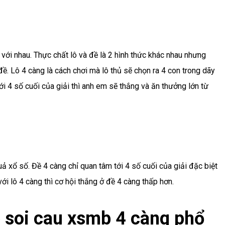
 với nhau. Thực chất lô và đề là 2 hình thức khác nhau nhưng
ề. Lô 4 càng là cách chơi mà lô thủ sẽ chọn ra 4 con trong dãy
i 4 số cuối của giải thì anh em sẽ thắng và ăn thưởng lớn từ
uả xổ số. Đề 4 càng chỉ quan tâm tới 4 số cuối của giải đặc biệt
 với lô 4 càng thì cơ hội thắng ở đề 4 càng thấp hơn.
soi cau xsmb 4 càng phổ