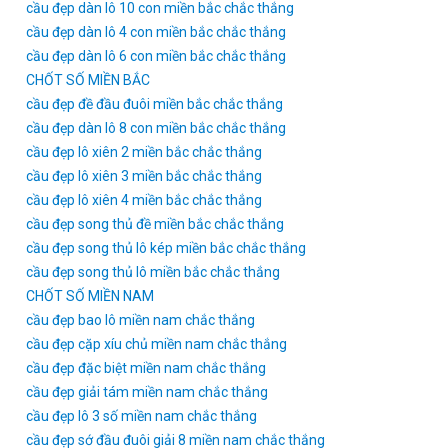
cầu đẹp dàn lô 10 con miền bắc chắc thắng
cầu đẹp dàn lô 4 con miền bắc chắc thắng
cầu đẹp dàn lô 6 con miền bắc chắc thắng
CHỐT SỐ MIỀN BẮC
cầu đẹp đề đầu đuôi miền bắc chắc thắng
cầu đẹp dàn lô 8 con miền bắc chắc thắng
cầu đẹp lô xiên 2 miền bắc chắc thắng
cầu đẹp lô xiên 3 miền bắc chắc thắng
cầu đẹp lô xiên 4 miền bắc chắc thắng
cầu đẹp song thủ đề miền bắc chắc thắng
cầu đẹp song thủ lô kép miền bắc chắc thắng
cầu đẹp song thủ lô miền bắc chắc thắng
CHỐT SỐ MIỀN NAM
cầu đẹp bao lô miền nam chắc thắng
cầu đẹp cặp xíu chủ miền nam chắc thắng
cầu đẹp đặc biệt miền nam chắc thắng
cầu đẹp giải tám miền nam chắc thắng
cầu đẹp lô 3 số miền nam chắc thắng
cầu đẹp sớ đầu đuôi giải 8 miền nam chắc thắng