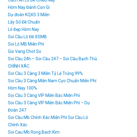
Cách Ăn Lô Đề Chiều Nay
Hôm Nay Đánh Con Gì
Dự đoán KQXS 3 Miền
Lấy Số Đề Chuẩn
Lô Đẹp Hôm Nay
Soi Cầu Lô Đề XSMB
Soi Lô MB Miễn Phí
Gio Vang Chot So
Soi Cầu 24h – Soi Cầu 247 – Soi Cầu Bạch Thủ
CHÍNH XÁC
Soi Cầu 3 Càng 3 Miền Tỷ Lệ Trúng 99%
Soi Cầu 3 Càng Miền Nam Cực Chuẩn Miễn Phí
Hôm Nay 100%
Soi Cầu 3 Càng VIP Miền Bắc Miễn Phí
Soi Cầu 3 Càng VIP Miền Bắc Miễn Phí – Dự
Đoán 247
Soi Cầu Mb Chính Xác Miễn Phí Soi Cầu Lô
Chính Xác
Soi Cau Mb Rong Bach Kim