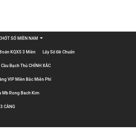
CHỐT SỐ MIỀN NAM
đoán KQXS 3 Miền
Lấy Số Đề Chuẩn
oi Cầu Bạch Thủ CHÍNH XÁC
àng VIP Miền Bắc Miễn Phí
u Mb Rong Bach Kim
 3 CÀNG