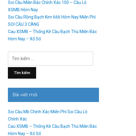
Soi Cầu Miền Bắc Chính Xác 100 – Cầu Lô
XSMB Hôm Nay
Soi Cầu Rồng Bạch Kim 666 Hôm Nay Miễn Phí
SOI CẦU 3 CÀNG
Cau XSMB – Thống Kê Cầu Bạch Thủ Miền Bắc
Hôm Nay – Xổ Số
Tìm
kiếm
cho:
Bài viết mới
Soi Cầu Mb Chính Xác Miễn Phí Soi Cầu Lô
Chính Xác
Cau XSMB – Thống Kê Cầu Bạch Thủ Miền Bắc
Hôm Nay – Xổ Số