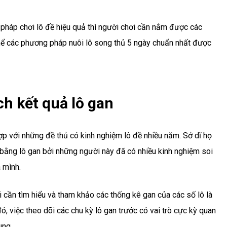
 pháp chơi lô đề hiệu quả thì người chơi cần nắm được các
thể các phương pháp nuôi lô song thủ 5 ngày chuẩn nhất được
h kết quả lô gan
p với những đề thủ có kinh nghiệm lô đề nhiều năm. Sở dĩ họ
 bằng lô gan bởi những người này đã có nhiều kinh nghiệm soi
 mình.
i cần tìm hiểu và tham khảo các thống kê gan của các số lô là
, việc theo dõi các chu kỳ lô gan trước có vai trò cực kỳ quan
ung