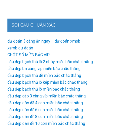
SOI CẦU CHUẨN XÁC
dự đoán 3 càng ăn ngay – dự đoán xmsb –
xsmb dự đoán
CHỐT SỐ MIỀN BẮC VIP
cầu đẹp bạch thủ lô 2 nháy miền bắc chắc thắng
cầu đẹp ba càng víp miền bắc chắc thắng
cầu đẹp bạch thủ đề miền bắc chắc thắng
cầu đẹp bạch thủ lô kép miền bắc chắc thắng
cầu đẹp bạch thủ lô miền bắc chắc thắng
cầu đẹp cặp 3 càng víp miền bắc chắc thắng
cầu đẹp dàn đề 4 con miền bắc chắc thắng
cầu đẹp dàn đề 6 con miền bắc chắc thắng
cầu đẹp dàn đề 8 con miền bắc chắc thắng
cầu đẹp dàn đề 10 con miền bắc chắc thắng