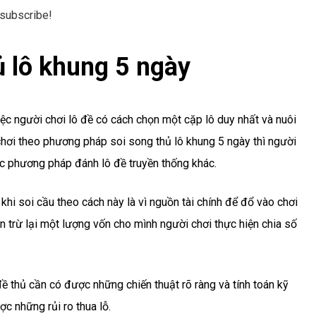
 subscribe!
ủ lô khung 5 ngày
việc người chơi lô đề có cách chọn một cặp lô duy nhất và nuôi
 chơi theo phương pháp soi song thủ lô khung 5 ngày thì người
ác phương pháp đánh lô đề truyền thống khác.
khi soi cầu theo cách này là vì nguồn tài chính để đổ vào chơi
án trừ lại một lượng vốn cho mình người chơi thực hiện chia số
ề thủ cần có được những chiến thuật rõ ràng và tính toán kỹ
c những rủi ro thua lỗ.