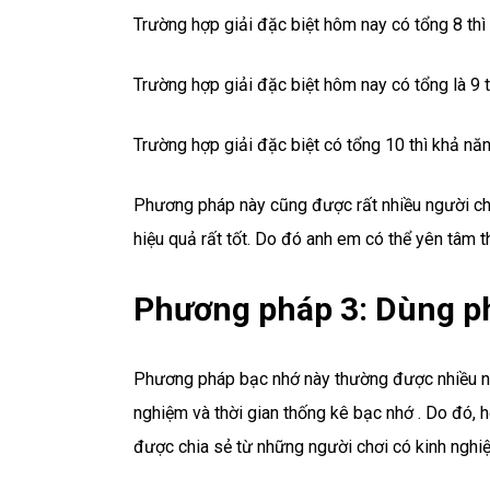
Trường hợp giải đặc biệt hôm nay có tổng 8 thì
Trường hợp giải đặc biệt hôm nay có tổng là 9 t
Trường hợp giải đặc biệt có tổng 10 thì khả năn
Phương pháp này cũng được rất nhiều người chơ
hiệu quả rất tốt. Do đó anh em có thể yên tâm 
Phương pháp 3: Dùng ph
Phương pháp bạc nhớ này thường được nhiều ng
nghiệm và thời gian thống kê bạc nhớ . Do đó, 
được chia sẻ từ những người chơi có kinh nghiệ