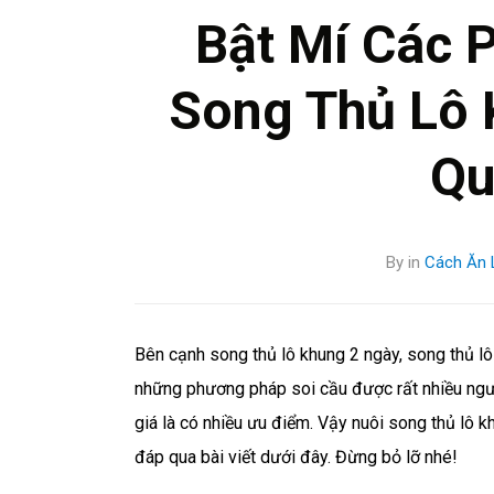
Bật Mí Các 
Song Thủ Lô 
Qu
By in
Cách Ăn 
Bên cạnh song thủ lô khung 2 ngày, song thủ lô
những phương pháp soi cầu được rất nhiều ngườ
giá là có nhiều ưu điểm. Vậy nuôi song thủ lô 
đáp qua bài viết dưới đây. Đừng bỏ lỡ nhé!