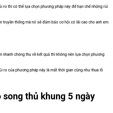
i ro thì có thể lựa chọn phương pháp này để hạn chế những rủi
i truyền thống mà nó sẽ đảm bảo cơ hội có lãi cao cho anh em.
n nhanh chóng thu về kết quả thì không nên lựa chọn phương
rủi ro của phương pháp này là mất thời gian cũng như thua lỗ
 song thủ khung 5 ngày