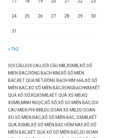
17
18
19
20
21
22
23
24
25
26
27
28
29
30
31
« Th2
SOI CẦU,SOI CAU,SÔI CẦU MB,XSMB,XỔ SỐ
MIEN BAC,RỒNG BẠCH KIM,XỔ SỐ MIÊN
BẮC,KET QUẢ NET,RỒNG BẠCH KIM 666,XỔ SỐ
MIỀN BAC,XO SỐ MIỀN BẮC,RONGBẠCHKIM,KẾT
QUẢ XỔ SỐ,KQXSMB,KET QUA XS MB,KQ
XSMB,MINH NGỌC,XÔ SỐ,XỔ SO MIỀN BẮC,SOI
CAU MIEN PHI 888,DU DOAN XS MB,DU DOAN
XO SO MIEN BAC,XỔ SỐ MIỀN BẮC, SXMB,KẾT
QUA XSMB,XỔ SỐ MIÊN BẮC HÔM NAY,XÔ SÔ
MIÊN BĂC,KẾT QUẢ XỔ SỐ MIỀN BẮC,DU ĐOAN