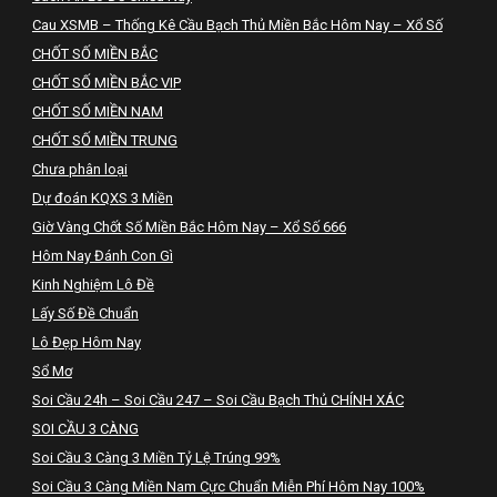
Cau XSMB – Thống Kê Cầu Bạch Thủ Miền Bắc Hôm Nay – Xổ Số
CHỐT SỐ MIỀN BẮC
CHỐT SỐ MIỀN BẮC VIP
CHỐT SỐ MIỀN NAM
CHỐT SỐ MIỀN TRUNG
Chưa phân loại
Dự đoán KQXS 3 Miền
Giờ Vàng Chốt Số Miền Bắc Hôm Nay – Xổ Số 666
Hôm Nay Đánh Con Gì
Kinh Nghiệm Lô Đề
Lấy Số Đề Chuẩn
Lô Đẹp Hôm Nay
Sổ Mơ
Soi Cầu 24h – Soi Cầu 247 – Soi Cầu Bạch Thủ CHÍNH XÁC
SOI CẦU 3 CÀNG
Soi Cầu 3 Càng 3 Miền Tỷ Lệ Trúng 99%
Soi Cầu 3 Càng Miền Nam Cực Chuẩn Miễn Phí Hôm Nay 100%