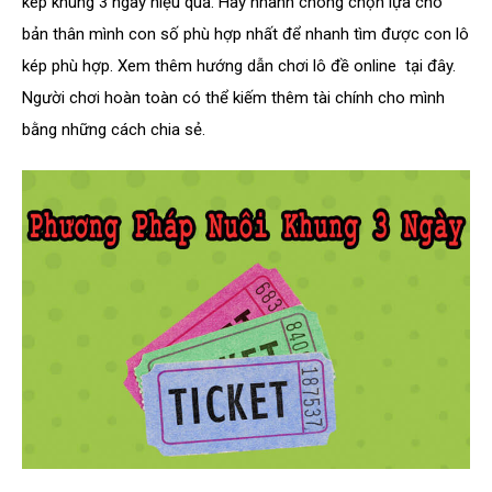
kép khung 3 ngày hiệu quả. Hãy nhanh chóng chọn lựa cho
bản thân mình con số phù hợp nhất để nhanh tìm được con lô
kép phù hợp. Xem thêm hướng dẫn chơi lô đề online tại đây.
Người chơi hoàn toàn có thể kiếm thêm tài chính cho mình
bằng những cách chia sẻ.