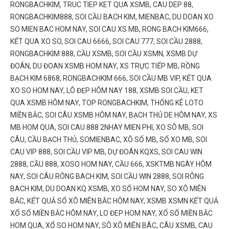
RONGBACHKIM, TRUC TIEP KET QUA XSMB, CAU DEP 88,
RONGBACHKIM888, SOI CẦU BACH KIM, MIENBAC, DU DOAN XO
SO MIEN BAC HOM NAY, SOI CAU XS MB, RONG BACH KIM666,
KẾT QUA XO SO, SOI CAU 6666, SOI CAU 777, SOI CẦU 2888,
RONGBACHKIM 888, CẦU XSMB, SOI CẦU XSMN, XSMB DỰ
ĐOÁN, DU ĐOAN XSMB HOM NAY, XS TRỰC TIẾP MB, RỒNG
BẠCH KIM 6868, RONGBACHKIM 666, SOI CẦU MB VIP, KẾT QUA
XO SO HOM NAY, LÔ ĐẸP HÔM NAY 188, XSMB SOI CẦU, KET
QUA XSMB HÔM NAY, TOP RONGBACHKIM, THỐNG KÊ LOTO
MIỀN BẮC, SOI CÂU XSMB HÔM NAY, BẠCH THỦ DE HÔM NAY, XS
MB HOM QUA, SOI CAU 888 2NHAY MIEN PHI, XO SÔ MB, SOI
CÂU, CẦU BẠCH THỦ, SOMIENBAC, XÔ SỐ MB, SỐ XO MB, SOI
CAU VIP 888, SOI CẦU VIP MB, DỰ ĐOÁN KQXS, SOI CAU WIN
2888, CẦU 888, XOSO HOM NAY, CẦU 666, XSKTMB NGÀY HÔM
NAY, SOI CÂU RÔNG BACH KIM, SOI CẦU WIN 2888, SOI RÔNG
BACH KIM, DU DOAN KQ XSMB, XO SỐ HOM NAY, SO XÔ MIÊN
BẮC, KẾT QUẢ SỔ XÔ MIÊN BẮC HÔM NAY, XSMB XSMN KẾT QUẢ
XỐ SỐ MIỀN BẮC HÔM NAY, LO ĐEP HOM NAY, XỔ SỐ MIỀN BẮC
HOM QUA, XỔ SO HOM NAY, SÔ XÔ MIÊN BÂC, CÂU XSMB, CAU