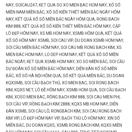
NAY, SOICAU247, KET QUA SO XO MIEN BAC HOM NAY, XỔ SỐ
MIỀN NAM MIỀN BẮC, XỔ SỐ KIẾN THIẾT MIỀN BẮC NGÀY HÔM
NAY, KẾT QUẢ XỔ SỐ MIỀN BẮC NGÀY HÔM QUA, RONG BACH
KIM 888, KẾT QUẢ XỔ SỐ KIẾN THIẾT MIỀN BẮC HÔM NAY, CẶP
LÔ ĐẸP HÔM NAY, XS MB HOM NAY, XSMB HÔM QUA, KẾT QUẢ
XỔ SỐ HÔM NAY XSMB, SOI CAU VIP, DU DOAN XSMB HOM NAY,
SOI CẦU MIỀN BẮC HÔM NAY, SOI CAU MB RONG BACH KIM, XS
MIEN BAC HOM NAY, LO DEP HOM NAY, KẾT QUẢ XỔ SỐ MIỀN
BẮC NGÀY, KET QUA XSMB HOM NAY, XO SO MIỀN BẮC, SOI CẦU
DỰ ĐOÁN XỔ SỐ MIỀN BẮC HÔM NAY, DIỄN ĐÀN XỔ SỐ MIỀN
BẮC, XỔ SỐ HÀ NỘI HÔM QUA, SỔ KẾT QUẢ MIỀN BẮC, DU DOAN
KQXSMB, SOI CẦU BẠCH THỦ, XO MIEN BAC, SOI RONG BACH
KIM, KQXS NET, LÔ ĐỀ HÔM NAY, XSMB HOM QUA, SOI CẦU BẠCH
KIM, XOSO MIEN BAC, RỒNG BẠCH KIM 888, SOI CAU MIEN PHI,
SOI CẦU VIP, RỒNG BẠCH KIM 2888, KQXS MB HOM NAY, DIỄN
ĐÀN XSMB, SOI CẦU LÔ, RONGBACH KIM, SOI CAU RONG BACH
KIM VIP, LÔ ĐẸP HÔM NAY VIP, BẠCH THỦ LÔ HÔM NAY, XIN SỐ
MIỀN BẮC, DU DOAN KQXS, XSMB RONG BACH KIM, KQXS MIỀN