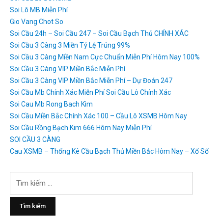
Soi Lô MB Miễn Phí
Gio Vang Chot So
Soi Cầu 24h – Soi Cầu 247 – Soi Cầu Bạch Thủ CHÍNH XÁC
Soi Cầu 3 Càng 3 Miền Tỷ Lệ Trúng 99%
Soi Cầu 3 Càng Miền Nam Cực Chuẩn Miễn Phí Hôm Nay 100%
Soi Cầu 3 Càng VIP Miền Bắc Miễn Phí
Soi Cầu 3 Càng VIP Miền Bắc Miễn Phí – Dự Đoán 247
Soi Cầu Mb Chính Xác Miễn Phí Soi Cầu Lô Chính Xác
Soi Cau Mb Rong Bach Kim
Soi Cầu Miền Bắc Chính Xác 100 – Cầu Lô XSMB Hôm Nay
Soi Cầu Rồng Bạch Kim 666 Hôm Nay Miễn Phí
SOI CẦU 3 CÀNG
Cau XSMB – Thống Kê Cầu Bạch Thủ Miền Bắc Hôm Nay – Xổ Số
Tìm
kiếm
cho: