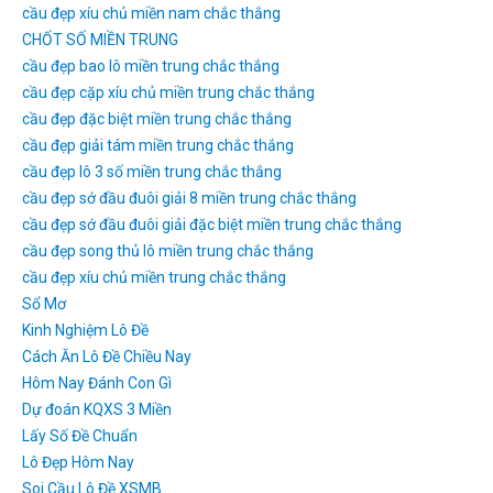
cầu đẹp xíu chủ miền nam chắc thắng
CHỐT SỐ MIỀN TRUNG
cầu đẹp bao lô miền trung chắc thắng
cầu đẹp cặp xíu chủ miền trung chắc thắng
cầu đẹp đặc biệt miền trung chắc thắng
cầu đẹp giải tám miền trung chắc thắng
cầu đẹp lô 3 số miền trung chắc thắng
cầu đẹp sớ đầu đuôi giải 8 miền trung chắc thắng
cầu đẹp sớ đầu đuôi giải đặc biệt miền trung chắc thắng
cầu đẹp song thủ lô miền trung chắc thắng
cầu đẹp xíu chủ miền trung chắc thắng
Sổ Mơ
Kinh Nghiệm Lô Đề
Cách Ăn Lô Đề Chiều Nay
Hôm Nay Đánh Con Gì
Dự đoán KQXS 3 Miền
Lấy Số Đề Chuẩn
Lô Đẹp Hôm Nay
Soi Cầu Lô Đề XSMB