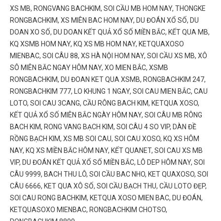
XS MB, RONGVANG BACHKIM, SOI CẦU MB HOM NAY, THONGKE
RONGBACHKIM, XS MIÊN BAC HOM NAY, DU ĐOÁN XỔ SỐ, DU
DOAN XO SỐ, DU DOAN KẾT QUẢ XỔ SỐ MIỀN BẮC, KẾT QUA MB,
KQ XSMB HOM NAY, KQ XS MB HOM NAY, KETQUAXOSO
MIENBAC, SOI CÂU 88, XS HÀ NỘI HOM NAY, SOI CẦU XS MB, XÔ
SÔ MIÊN BĂC NGAY HÔM NAY, XO MIEN BẮC, XSMB
RONGBACHKIM, DU ĐOAN KET QUA XSMB, RONGBACHKIM 247,
RONGBACHKIM 777, LO KHUNG 1 NGAY, SOI CAU MIEN BẮC, CAU
LOTO, SOI CAU 3CANG, CẦU RÔNG BACH KIM, KETQUA XOSO,
KẾT QUẢ XỔ SỐ MIÊN BẮC NGÀY HÔM NAY, SOI CÂU MB RÔNG
BACH KIM, RONG VANG BẠCH KIM, SOI CÂU 4 SO VIP, DÀN ĐỀ
RỒNG BẠCH KIM, XS MB SOI CAU, SOI CAU XOSO, KQ XS HÔM
NAY, KQ XS MIỀN BẮC HÔM NAY, KẾT QUANET, SOI CAU XS MB
VIP, DU ĐOÁN KẾT QUẢ XỔ SỐ MIỀN BẮC, LÔ DEP HÔM NAY, SOI
CÂU 9999, BACH THU LÔ, SOI CẦU BAC NHO, KET QUAXOSO, SOI
CÂU 6666, KET QUA XÔ SỐ, SOI CẦU BẠCH THU, CẦU LOTO ĐẸP,
SOI CAU RONG BACHKIM, KETQUA XOSO MIEN BAC, DU ĐOÁN,
KETQUASOXO MIENBAC, RONGBACHKIM CHOTSO,