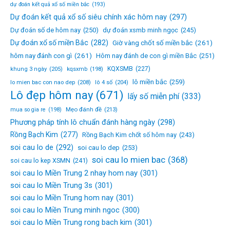
dự đoán kết quả xổ số miền bắc
(193)
Dự đoán kết quả xổ số siêu chính xác hôm nay
(297)
Dự đoán số de hôm nay
(250)
dự đoán xsmb minh ngọc
(245)
Dự đoán xổ số miền Bắc
(282)
Giờ vàng chốt số miền bắc
(261)
hôm nay đánh con gì
(261)
Hôm nay đánh de con gì miền Bắc
(251)
KQXSMB
(227)
khung 3 ngày
(205)
kqsxmb
(198)
lô miền bắc
(259)
lo mien bac con nao dep
(208)
lô 4 số
(204)
Lô đẹp hôm nay
(671)
lấy số miễn phí
(333)
Mẹo đánh đề
(213)
mua so gia re
(198)
Phương pháp tính lô chuẩn đánh hàng ngày
(298)
Rồng Bạch Kim
(277)
Rồng Bạch Kim chốt số hôm nay
(243)
soi cau lo de
(292)
soi cau lo dep
(253)
soi cau lo mien bac
(368)
soi cau lo kep XSMN
(241)
soi cau lo Miền Trung 2 nhay hom nay
(301)
soi cau lo Miền Trung 3s
(301)
soi cau lo Miền Trung hom nay
(301)
soi cau lo Miền Trung minh ngoc
(300)
soi cau lo Miền Trung rong bach kim
(301)