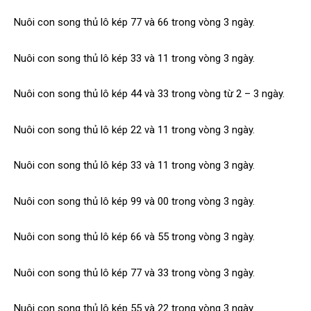
Nuôi con song thủ lô kép 77 và 66 trong vòng 3 ngày.
Nuôi con song thủ lô kép 33 và 11 trong vòng 3 ngày.
Nuôi con song thủ lô kép 44 và 33 trong vòng từ 2 – 3 ngày.
Nuôi con song thủ lô kép 22 và 11 trong vòng 3 ngày.
Nuôi con song thủ lô kép 33 và 11 trong vòng 3 ngày.
Nuôi con song thủ lô kép 99 và 00 trong vòng 3 ngày.
Nuôi con song thủ lô kép 66 và 55 trong vòng 3 ngày.
Nuôi con song thủ lô kép 77 và 33 trong vòng 3 ngày.
Nuôi con song thủ lô kép 55 và 22 trong vòng 3 ngày.