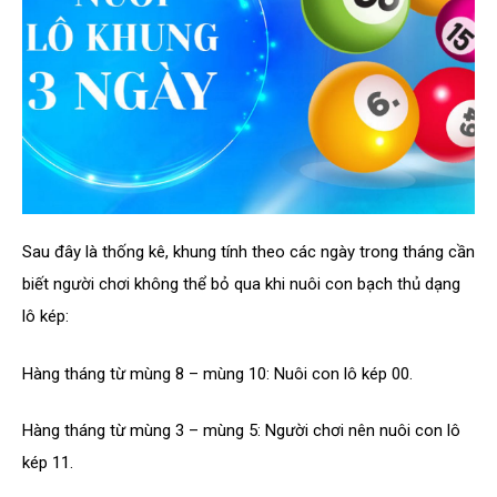
Sau đây là thống kê, khung tính theo các ngày trong tháng cần
biết người chơi không thể bỏ qua khi nuôi con bạch thủ dạng
lô kép:
Hàng tháng từ mùng 8 – mùng 10: Nuôi con lô kép 00.
Hàng tháng từ mùng 3 – mùng 5: Người chơi nên nuôi con lô
kép 11.