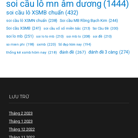
soi cầu lô mn âm dương
(1444)
soi cầu lô XSMB chuẩn
(432)
soi cầu lô XSMN chuẩn
(238)
Soi cầu MB Rồng Bạch Kim
(244)
Soi cầu XSMB
(241)
soi cầu xổ số miền bắc
(213)
Soi Cầu Đề
(200)
soi lo mb
(251)
soi lo to mb
(210)
soi mb lo
(208)
soi đề
(210)
sxmb
(220)
so mien phi
(198)
Số đẹp hôm nay
(194)
đánh đề
(267)
đánh đề 3 càng
(274)
thống kê xsmb hôm nay
(218)
LƯU TRỮ
Tháng 2 2023
Tháng 1 2023
Tháng 12 2022
Tháng 11 2022