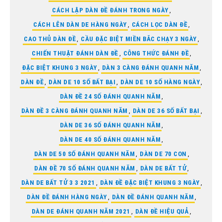
CÁCH LẬP DÀN ĐỀ ĐÁNH TRONG NGÀY
,
CÁCH LÊN DÀN DE HÀNG NGÀY
,
CÁCH LỌC DÀN ĐỀ
,
CAO THỦ DÀN ĐỀ
,
CẦU ĐẶC BIỆT MIỀN BẮC CHẠY 3 NGÀY
,
CHIẾN THUẬT ĐÁNH DÀN ĐỀ
,
CÔNG THỨC ĐÁNH ĐỀ
,
ĐẶC BIỆT KHUNG 3 NGÀY
,
DÀN 3 CÀNG ĐÁNH QUANH NĂM
,
DÀN ĐỀ
,
DÀN DE 10 SỐ BẤT BẠI
,
DÀN DE 10 SỐ HÀNG NGÀY
,
DÀN ĐỀ 24 SỐ ĐÁNH QUANH NĂM
,
DÀN ĐỀ 3 CÀNG ĐÁNH QUANH NĂM
,
DÀN DE 36 SỐ BẤT BẠI
,
DÀN DE 36 SỐ ĐÁNH QUANH NĂM
,
DÀN DE 40 SỐ ĐÁNH QUANH NĂM
,
DÀN DE 50 SỐ ĐÁNH QUANH NĂM
,
DÀN DE 70 CON
,
DÀN ĐỀ 70 SỐ ĐÁNH QUANH NĂM
,
DÀN DE BẤT TỬ
,
DÀN DE BẤT TỬ 3 3 2021
,
DÀN ĐỀ ĐẶC BIỆT KHUNG 3 NGÀY
,
DÀN ĐỀ ĐÁNH HÀNG NGÀY
,
DÀN ĐỀ ĐÁNH QUANH NĂM
,
DÀN DE ĐÁNH QUANH NĂM 2021
,
DÀN ĐỀ HIỆU QUẢ
,