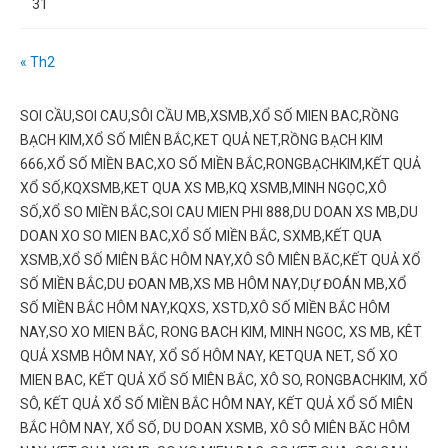
31
« Th2
SOI CẦU,SOI CAU,SÔI CẦU MB,XSMB,XỔ SỐ MIEN BAC,RỒNG
BẠCH KIM,XỔ SỐ MIÊN BẮC,KET QUẢ NET,RỒNG BẠCH KIM
666,XỔ SỐ MIỀN BAC,XO SỐ MIỀN BẮC,RONGBẠCHKIM,KẾT QUẢ
XỔ SỐ,KQXSMB,KET QUA XS MB,KQ XSMB,MINH NGỌC,XÔ
SỐ,XỔ SO MIỀN BẮC,SOI CAU MIEN PHI 888,DU DOAN XS MB,DU
DOAN XO SO MIEN BAC,XỔ SỐ MIỀN BẮC, SXMB,KẾT QUA
XSMB,XỔ SỐ MIÊN BẮC HÔM NAY,XÔ SÔ MIÊN BĂC,KẾT QUẢ XỔ
SỐ MIỀN BẮC,DU ĐOAN MB,XS MB HÔM NAY,DỰ ĐOÁN MB,XỔ
SỐ MIỀN BẮC HÔM NAY,KQXS, XSTD,XÔ SỐ MIỀN BẮC HÔM
NAY,SO XO MIEN BẮC, RONG BACH KIM, MINH NGOC, XS MB, KÊT
QUẢ XSMB HÔM NAY, XỔ SỐ HÔM NAY, KETQUA NET, SỐ XO
MIEN BAC, KẾT QUẢ XỔ SỐ MIÊN BẮC, XÔ SO, RONGBACHKIM, XỔ
SÔ, KẾT QUẢ XỔ SỐ MIỀN BẮC HÔM NAY, KẾT QUẢ XỔ SỐ MIÊN
BẮC HÔM NAY, XỔ SỐ, DU DOAN XSMB, XÔ SÔ MIÊN BĂC HÔM