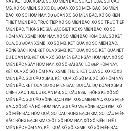
NAY, KET QUA XSMB, SO XO MIEN BAC, SO KET QUA, SOI CAU
MB, XỔ SỐ MIỀN, SỐ XO, DU ĐOAN XO SO MIEN BAC, SỐ MIỀN
BẮC, XO SO HOM NAY, DỰ ĐOÁN XỔ SỐ MIỀN BẮC, XỔ SỐ KIẾN
THIẾT MIỀN BẮC, TRỰC TIẾP XỔ SỐ MIỀN BẮC, XỔ SỐ TRỰC TIẾP
MIỀN BẮC, THỐNG KÊ GIẢI ĐẶC BIỆT, KQXS MIỀN BẮC, XÔ SỐ
HÔM NAY, XSMB HÔM NAY, XỔ SỐ MIỀN BẮC HÔM QUA, SỔ KẾT
QUẢ, DỰ ĐOÁN XSMB, XO SỐ MB, KET QUA XO SO MIEN BAC,
RÔNG BACH KIM, KẾT QUẢ XSMB, KET QUA XO SO, KẾT QUẢ NET,
DU DOAN MB, KẾT QUẢ XỔ SỐ MIỀN BẮC NGÀY HÔM NAY, XỔ SỐ
MIỀN BẮC NGÀY HÔM NAY, XỔ SỐ ĐÀI BẮC, LÔ ĐẸP HÔM NAY,
KẾT QUẢ XỔ SỐ HÔM NAY, XSMB THU 2, KET QUA SO XO, KQXS
MIEN BẮC, SOI CẦU XSMB, KẾT QUẢ XỔ SỐ MB, XÔ SỐ HÔM NAY
MIỀN BẮC, KET QUA SO XO MIEN BAC, SOI CẦU DỰ ĐOÁN XSMB
CHÍNH XÁC 100, DU ĐOÁN MB, SOI CẦU 888, THỐNG KÊ XỔ SỐ
MIỀN BẮC, SOI CẦU RỒNG BẠCH KIM, XOSOMIENBAC, KQXS MIEN
BAC, XỔ SỐ HÀ NỘI HÔM NAY, SOI CẦU MB RỒNG BẠCH KIM, XỔ
SỐ MIỀN BẮC HÔM QUẢ, SOI CAU RONG BẠCH KIM, SOI CẦU MIỀN
BẮC, RỒNG BẠCH KIM CHỐT SỐ HÔM NAY, XỔ SỐ KIẾN THIẾT
MIỀN BẮC HÔM NAY, KẾT QUẢ XỔ SỐ XSMB, XỔ SỐ MIỀN BẮC