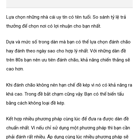
Lựa chọn những nhà cái uy tín có tên tuổi. So sánh tỷ lệ trả
thưởng để chọn nơi có lợi nhuận cho bạn nhất.
Dựa và mức số trong dàn mà bạn có thể lựa chọn đánh chão
hay đánh theo ngày sao cho hợp lý nhất. Với những dàn đề
trên 80s bạn nên ưu tiên đánh chão, khả năng chiến thắng sẽ
cao hơn.
Khi đánh chão không nên hạn chế đề kép vì nó có khả năng ra
khá cao. Trong đề bắt chạm cũng vậy. Bạn có thể biến tấu
bằng cách không loại đề kép.
Kết hợp nhiều phương pháp cùng lúc để đưa ra được dàn đề
chuẩn nhất. Vì nếu chỉ sử dụng một phương pháp thì bạn cần
phải đánh rất nhiều. Áp dụng cùng lúc nhiều phương pháp sẽ