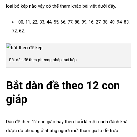
loại bỏ kép nào vậy có thể tham khảo bài viết dưới đây.
00, 11, 22, 33, 44, 55, 66, 77, 88, 99, 16, 27, 38, 49, 94, 83,
72, 62.
Bắt dàn đề theo phương pháp loại kép
Bắt dàn đề theo 12 con
giáp
Dàn đề theo 12 con giáo hay theo tuổi là một cách đánh khá
được ưa chuộng ở những người mới tham gia lô đề trực