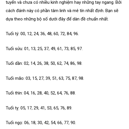
tuyến và chưa có nhiều kinh nghiệm hay những tay ngang. Bởi
cách đánh này có phần tâm linh và mê tín nhất định. Bạn sẽ
dựa theo những bộ số dưới đây để dàn đề chuẩn nhất.
Tuổi tý: 00, 12, 24, 36, 48, 60, 72, 84, 96.
Tuổi sửu: 01, 13, 25, 37, 49, 61, 73, 85, 97.
Tuổi dần: 02, 14, 26, 38, 50, 62, 74, 86, 98.
Tuổi mão: 03, 15, 27, 39, 51, 63, 75, 87, 98.
Tuổi thìn: 04, 16, 28, 40, 52, 64, 76, 88.
Tuổi tỵ: 05, 17, 29, 41, 53, 65, 76, 89.
Tuổi ngọ: 06, 18, 30, 42, 54, 66, 77, 90.