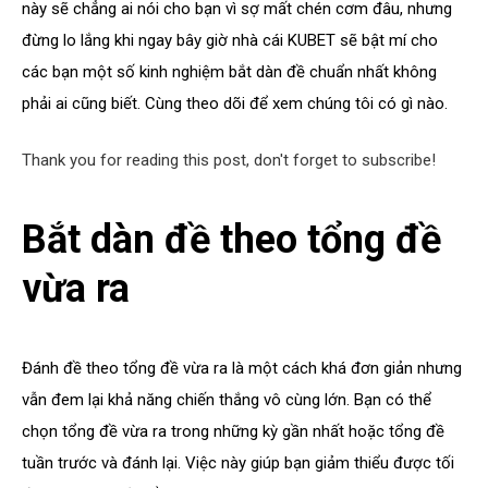
này sẽ chẳng ai nói cho bạn vì sợ mất chén cơm đâu, nhưng
đừng lo lắng khi ngay bây giờ nhà cái KUBET sẽ bật mí cho
các bạn một số kinh nghiệm bắt dàn đề chuẩn nhất không
phải ai cũng biết. Cùng theo dõi để xem chúng tôi có gì nào.
Thank you for reading this post, don't forget to subscribe!
Bắt dàn đề theo tổng đề
vừa ra
Đánh đề theo tổng đề vừa ra là một cách khá đơn giản nhưng
vẫn đem lại khả năng chiến thắng vô cùng lớn. Bạn có thể
chọn tổng đề vừa ra trong những kỳ gần nhất hoặc tổng đề
tuần trước và đánh lại. Việc này giúp bạn giảm thiểu được tối