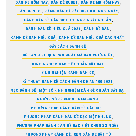
DÀN DE HÔM NAY
,
DÀN ĐỀ KUBET
,
DÀN DE MB HÔM NAY
,
DÀN DE NUÔI
,
ĐÁNH DÀN ĐỀ ĐẶC BIỆT KHUNG 3 NGÀY
,
ĐÁNH DÀN ĐỀ ĐẶC BIỆT KHUNG 3 NGÀY CHUẨN
,
ĐÁNH DÀN ĐỀ HIỆU QUẢ 2021
,
ĐÁNH ĐỀ DÀN
,
ĐÁNH ĐỀ DÀN HIỆU QUẢ
,
ĐÁNH ĐỀ DÀN HIỆU QUẢ CAO NHẤT
,
ĐÂY CÁCH ĐÁNH ĐỀ
,
ĐỀ DÀN HIỆU QUẢ CAO NHẤT MÀ BẠN CHƯA BIẾT
,
KINH NGHIỆM DÀN ĐỀ CHUẨN BẤT BẠI
,
KINH NGHIỆM ĐÁNH DÀN ĐỀ
,
KỸ THUẬT ĐÁNH ĐỀ CÁCH ĐÁNH DE ĂN 100 2021
,
MẸO ĐÁNH ĐỀ
,
MỘT SỐ KINH NGHIỆM DÀN ĐỀ CHUẨN BẤT BẠI
,
NHỮNG SỐ ĐỀ KHÔNG NÊN ĐÁNH
,
PHƯƠNG PHÁP ĐÁNH DÀN ĐỀ ĐẶC BIỆT
,
PHƯƠNG PHÁP ĐÁNH DÀN ĐỀ ĐẶC BIỆT KHUNG
,
PHƯƠNG PHÁP ĐÁNH DÀN ĐỀ ĐẶC BIỆT KHUNG 3 NGÀY
,
PHƯƠNG PHÁP ĐÁNH ĐỀ
,
XEM DÀN DE BẤT TỬ