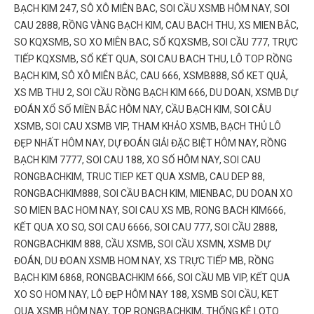
BẠCH KIM 247, SÔ XÔ MIÊN BAC, SOI CẦU XSMB HÔM NAY, SOI
CAU 2888, RỒNG VÀNG BẠCH KIM, CAU BACH THU, XS MIEN BẮC,
SO KQXSMB, SO XO MIÊN BAC, SỐ KQXSMB, SOI CẦU 777, TRỰC
TIẾP KQXSMB, SỔ KẾT QUA, SOI CAU BACH THU, LÔ TOP RỒNG
BẠCH KIM, SÔ XÔ MIÊN BẮC, CAU 666, XSMB888, SỔ KET QUẢ,
XS MB THU 2, SOI CẦU RỒNG BẠCH KIM 666, DU DOAN, XSMB DỰ
ĐOÁN XỔ SỐ MIỀN BẮC HÔM NAY, CẦU BẠCH KIM, SOI CÂU
XSMB, SOI CAU XSMB VIP, THAM KHẢO XSMB, BẠCH THỦ LÔ
ĐẸP NHẤT HÔM NAY, DỰ ĐOÁN GIẢI ĐẶC BIỆT HÔM NAY, RỒNG
BẠCH KIM 7777, SOI CAU 188, XO SỐ HÔM NAY, SOI CAU
RONGBACHKIM, TRUC TIEP KET QUA XSMB, CAU DEP 88,
RONGBACHKIM888, SOI CẦU BACH KIM, MIENBAC, DU DOAN XO
SO MIEN BAC HOM NAY, SOI CAU XS MB, RONG BACH KIM666,
KẾT QUA XO SO, SOI CAU 6666, SOI CAU 777, SOI CẦU 2888,
RONGBACHKIM 888, CẦU XSMB, SOI CẦU XSMN, XSMB DỰ
ĐOÁN, DU ĐOAN XSMB HOM NAY, XS TRỰC TIẾP MB, RỒNG
BẠCH KIM 6868, RONGBACHKIM 666, SOI CẦU MB VIP, KẾT QUA
XO SO HOM NAY, LÔ ĐẸP HÔM NAY 188, XSMB SOI CẦU, KET
QUA XSMB HÔM NAY, TOP RONGBACHKIM, THỐNG KÊ LOTO