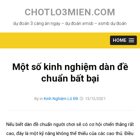
Skip
to
CHOTLO3MIEN.COM
content
dự đoán 3 càng ăn ngay – dự đoán xmsb – xsmb dự đoán
HOME
Một số kinh nghiệm dàn đề
chuẩn bất bại
By in
Kinh Nghiệm Lô Đề
13/12/2021
Nếu biết dàn đề chuẩn người chơi sẽ có cơ hội chiến thắng rất
cao, đây là một kỹ năng không thể thiếu của các cao thủ. Điều