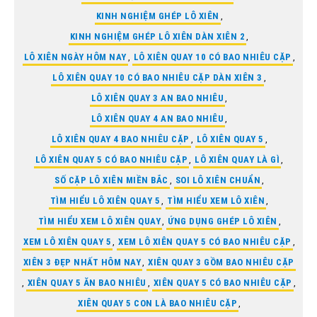
KINH NGHIỆM GHÉP LÔ XIÊN
,
KINH NGHIỆM GHÉP LÔ XIÊN DÀN XIÊN 2
,
LÔ XIÊN NGÀY HÔM NAY
,
LÔ XIÊN QUAY 10 CÓ BAO NHIÊU CẶP
,
LÔ XIÊN QUAY 10 CÓ BAO NHIÊU CẶP DÀN XIÊN 3
,
LÔ XIÊN QUAY 3 AN BAO NHIÊU
,
LÔ XIÊN QUAY 4 AN BAO NHIÊU
,
LÔ XIÊN QUAY 4 BAO NHIÊU CẶP
,
LÔ XIÊN QUAY 5
,
LÔ XIÊN QUAY 5 CÓ BAO NHIÊU CẶP
,
LÔ XIÊN QUAY LÀ GÌ
,
SỐ CẶP LÔ XIÊN MIỀN BẮC
,
SOI LÔ XIÊN CHUẨN
,
TÌM HIỂU LÔ XIÊN QUAY 5
,
TÌM HIỂU XEM LÔ XIÊN
,
TÌM HIỂU XEM LÔ XIÊN QUAY
,
ỨNG DỤNG GHÉP LÔ XIÊN
,
XEM LÔ XIÊN QUAY 5
,
XEM LÔ XIÊN QUAY 5 CÓ BAO NHIÊU CẶP
,
XIÊN 3 ĐẸP NHẤT HÔM NAY
,
XIÊN QUAY 3 GỒM BAO NHIÊU CẶP
,
XIÊN QUAY 5 ĂN BAO NHIÊU
,
XIÊN QUAY 5 CÓ BAO NHIÊU CẶP
,
XIÊN QUAY 5 CON LÀ BAO NHIÊU CẶP
,