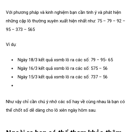
Với phương pháp và kinh nghiệm bạn cần tinh ý và phát hiện
những cặp lô thường xuyên xuất hiện nhất như: 75 – 79 – 92 –
95 – 373 – 565
Ví dụ:
Ngày 18/3 kết quả xsmb lô ra các số: 79 – 95- 65
Ngày 16/3 kết quả xsmb lô ra các số: 575 – 56
Ngày 15/3 kết quả xsmb lô ra các số: 737 – 56
Như vậy chỉ cần chú ý nhớ các số hay về cùng nhau là bạn có
thể chốt số dễ dàng cho lô xiên ngày hôm sau.