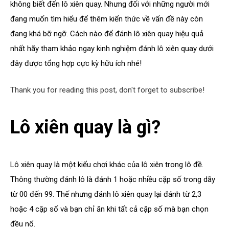
không biết đến lô xiên quay. Nhưng đối với những người mới
đang muốn tìm hiểu để thêm kiến thức về vấn đề này còn
đang khá bỡ ngỡ. Cách nào để đánh lô xiên quay hiệu quả
nhất hãy tham khảo ngay kinh nghiệm đánh lô xiên quay dưới
đây được tổng hợp cực kỳ hữu ích nhé!
Thank you for reading this post, don't forget to subscribe!
Lô xiên quay là gì?
Lô xiên quay là một kiểu chơi khác của lô xiên trong lô đề.
Thông thường đánh lô là đánh 1 hoặc nhiều cặp số trong dãy
từ 00 đến 99. Thế nhưng đánh lô xiên quay lại đánh từ 2,3
hoặc 4 cặp số và bạn chỉ ăn khi tất cả cặp số mà bạn chọn
đều nổ.