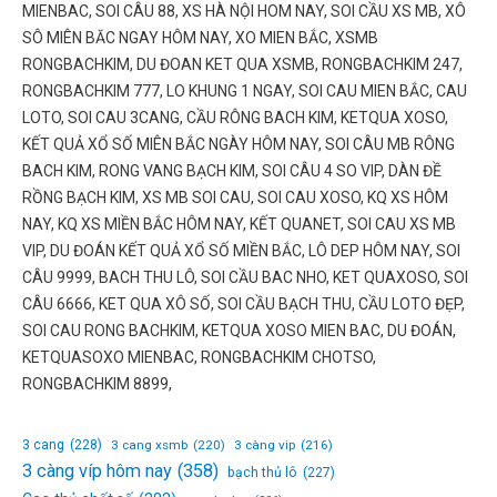
MIENBAC, SOI CÂU 88, XS HÀ NỘI HOM NAY, SOI CẦU XS MB, XÔ
SÔ MIÊN BĂC NGAY HÔM NAY, XO MIEN BẮC, XSMB
RONGBACHKIM, DU ĐOAN KET QUA XSMB, RONGBACHKIM 247,
RONGBACHKIM 777, LO KHUNG 1 NGAY, SOI CAU MIEN BẮC, CAU
LOTO, SOI CAU 3CANG, CẦU RÔNG BACH KIM, KETQUA XOSO,
KẾT QUẢ XỔ SỐ MIÊN BẮC NGÀY HÔM NAY, SOI CÂU MB RÔNG
BACH KIM, RONG VANG BẠCH KIM, SOI CÂU 4 SO VIP, DÀN ĐỀ
RỒNG BẠCH KIM, XS MB SOI CAU, SOI CAU XOSO, KQ XS HÔM
NAY, KQ XS MIỀN BẮC HÔM NAY, KẾT QUANET, SOI CAU XS MB
VIP, DU ĐOÁN KẾT QUẢ XỔ SỐ MIỀN BẮC, LÔ DEP HÔM NAY, SOI
CÂU 9999, BACH THU LÔ, SOI CẦU BAC NHO, KET QUAXOSO, SOI
CÂU 6666, KET QUA XÔ SỐ, SOI CẦU BẠCH THU, CẦU LOTO ĐẸP,
SOI CAU RONG BACHKIM, KETQUA XOSO MIEN BAC, DU ĐOÁN,
KETQUASOXO MIENBAC, RONGBACHKIM CHOTSO,
RONGBACHKIM 8899,
3 cang
(228)
3 cang xsmb
(220)
3 càng vip
(216)
3 càng víp hôm nay
(358)
bạch thủ lô
(227)