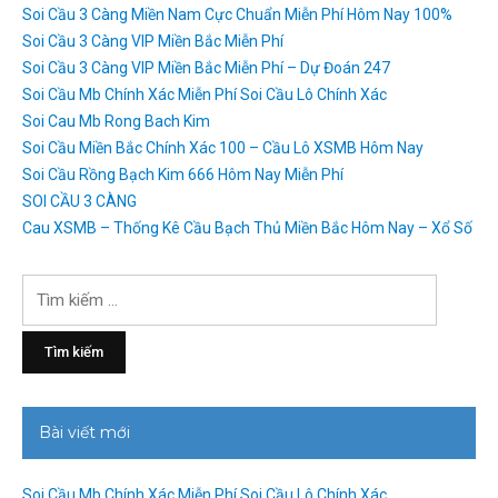
Soi Cầu 3 Càng Miền Nam Cực Chuẩn Miễn Phí Hôm Nay 100%
Soi Cầu 3 Càng VIP Miền Bắc Miễn Phí
Soi Cầu 3 Càng VIP Miền Bắc Miễn Phí – Dự Đoán 247
Soi Cầu Mb Chính Xác Miễn Phí Soi Cầu Lô Chính Xác
Soi Cau Mb Rong Bach Kim
Soi Cầu Miền Bắc Chính Xác 100 – Cầu Lô XSMB Hôm Nay
Soi Cầu Rồng Bạch Kim 666 Hôm Nay Miễn Phí
SOI CẦU 3 CÀNG
Cau XSMB – Thống Kê Cầu Bạch Thủ Miền Bắc Hôm Nay – Xổ Số
Tìm
kiếm
cho:
Bài viết mới
Soi Cầu Mb Chính Xác Miễn Phí Soi Cầu Lô Chính Xác