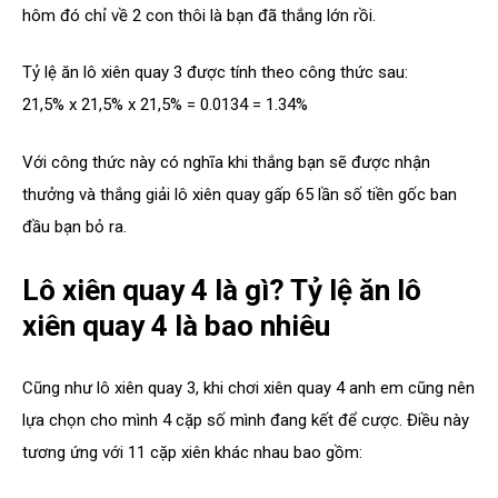
hôm đó chỉ về 2 con thôi là bạn đã thắng lớn rồi.
Tỷ lệ ăn lô xiên quay 3 được tính theo công thức sau:
21,5% x 21,5% x 21,5% = 0.0134 = 1.34%
Với công thức này có nghĩa khi thắng bạn sẽ được nhận
thưởng và thắng giải lô xiên quay gấp 65 lần số tiền gốc ban
đầu bạn bỏ ra.
Lô xiên quay 4 là gì? Tỷ lệ ăn lô
xiên quay 4 là bao nhiêu
Cũng như lô xiên quay 3, khi chơi xiên quay 4 anh em cũng nên
lựa chọn cho mình 4 cặp số mình đang kết để cược. Điều này
tương ứng với 11 cặp xiên khác nhau bao gồm: