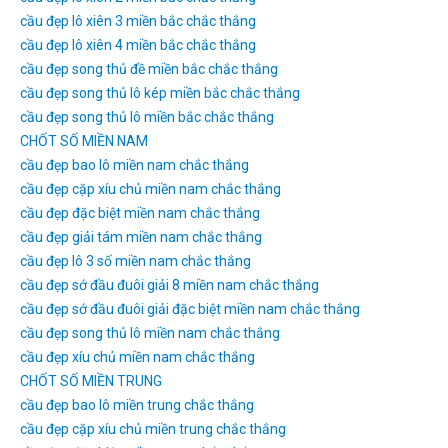
cầu đẹp lô xiên 3 miền bắc chắc thắng
cầu đẹp lô xiên 4 miền bắc chắc thắng
cầu đẹp song thủ đề miền bắc chắc thắng
cầu đẹp song thủ lô kép miền bắc chắc thắng
cầu đẹp song thủ lô miền bắc chắc thắng
CHỐT SỐ MIỀN NAM
cầu đẹp bao lô miền nam chắc thắng
cầu đẹp cặp xíu chủ miền nam chắc thắng
cầu đẹp đặc biệt miền nam chắc thắng
cầu đẹp giải tám miền nam chắc thắng
cầu đẹp lô 3 số miền nam chắc thắng
cầu đẹp sớ đầu đuôi giải 8 miền nam chắc thắng
cầu đẹp sớ đầu đuôi giải đặc biệt miền nam chắc thắng
cầu đẹp song thủ lô miền nam chắc thắng
cầu đẹp xíu chủ miền nam chắc thắng
CHỐT SỐ MIỀN TRUNG
cầu đẹp bao lô miền trung chắc thắng
cầu đẹp cặp xíu chủ miền trung chắc thắng