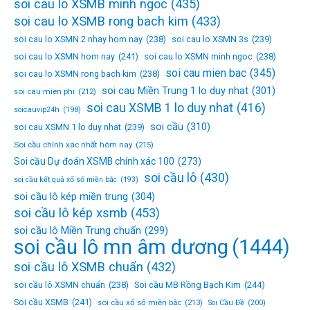
soi cau lo XSMB minh ngoc
(435)
soi cau lo XSMB rong bach kim
(433)
soi cau lo XSMN 2 nhay hom nay
(238)
soi cau lo XSMN 3s
(239)
soi cau lo XSMN hom nay
(241)
soi cau lo XSMN minh ngoc
(238)
soi cau mien bac
(345)
soi cau lo XSMN rong bach kim
(238)
soi cau Miền Trung 1 lo duy nhat
(301)
soi cau mien phi
(212)
soi cau XSMB 1 lo duy nhat
(416)
soicauvip24h
(198)
soi cầu
(310)
soi cau XSMN 1 lo duy nhat
(239)
Soi cầu chính xác nhất hôm nay
(215)
Soi cầu Dự đoán XSMB chính xác 100
(273)
soi cầu lô
(430)
soi cầu kết quả xổ số miền bắc
(193)
soi cầu lô kép miền trung
(304)
soi cầu lô kép xsmb
(453)
soi cầu lô Miền Trung chuẩn
(299)
soi cầu lô mn âm dương
(1444)
soi cầu lô XSMB chuẩn
(432)
soi cầu lô XSMN chuẩn
(238)
Soi cầu MB Rồng Bạch Kim
(244)
Soi cầu XSMB
(241)
soi cầu xổ số miền bắc
(213)
Soi Cầu Đề
(200)