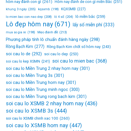
hôm nay đánh con gì
(261)
Hôm nay đánh de con gì miền Bắc
(251)
KQXSMB
(227)
khung 3 ngày
(205)
kqsxmb
(198)
lô miền bắc
(259)
lo mien bac con nao dep
(208)
lô 4 số
(204)
Lô đẹp hôm nay
(671)
lấy số miễn phí
(333)
Mẹo đánh đề
(213)
mua so gia re
(198)
Phương pháp tính lô chuẩn đánh hàng ngày
(298)
Rồng Bạch Kim
(277)
Rồng Bạch Kim chốt số hôm nay
(243)
soi cau lo de
(292)
soi cau lo dep
(253)
soi cau lo mien bac
(368)
soi cau lo kep XSMN
(241)
soi cau lo Miền Trung 2 nhay hom nay
(301)
soi cau lo Miền Trung 3s
(301)
soi cau lo Miền Trung hom nay
(301)
soi cau lo Miền Trung minh ngoc
(300)
soi cau lo Miền Trung rong bach kim
(301)
soi cau lo XSMB 2 nhay hom nay
(436)
soi cau lo XSMB 3s
(444)
soi cau lo XSMB chinh xac 100
(260)
soi cau lo XSMB hom nay
(447)