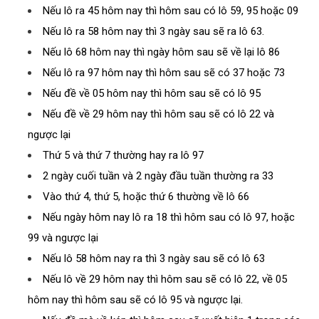
Nếu lô ra 45 hôm nay thì hôm sau có lô 59, 95 hoặc 09
Nếu lô ra 58 hôm nay thì 3 ngày sau sẽ ra lô 63.
Nếu lô 68 hôm nay thì ngày hôm sau sẽ về lại lô 86
Nếu lô ra 97 hôm nay thì hôm sau sẽ có 37 hoặc 73
Nếu đề về 05 hôm nay thì hôm sau sẽ có lô 95
Nếu đề về 29 hôm nay thì hôm sau sẽ có lô 22 và
ngược lại
Thứ 5 và thứ 7 thường hay ra lô 97
2 ngày cuối tuần và 2 ngày đầu tuần thường ra 33
Vào thứ 4, thứ 5, hoặc thứ 6 thường về lô 66
Nếu ngày hôm nay lô ra 18 thì hôm sau có lô 97, hoặc
99 và ngược lại
Nếu lô 58 hôm nay ra thì 3 ngày sau sẽ có lô 63
Nếu lô về 29 hôm nay thì hôm sau sẽ có lô 22, về 05
hôm nay thì hôm sau sẽ có lô 95 và ngược lại.