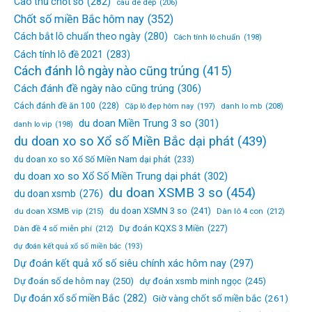
Cao thủ chốt số
(282)
cau de dep
(206)
Chốt số miền Bắc hôm nay
(352)
Cách bắt lô chuẩn theo ngày
(280)
Cách tính lô chuẩn
(198)
Cách tính lô đề 2021
(283)
Cách đánh lô ngày nào cũng trúng
(415)
Cách đánh đề ngày nào cũng trúng
(306)
Cách đánh đề ăn 100
(228)
Cặp lô đẹp hôm nay
(197)
danh lo mb
(208)
du doan Miền Trung 3 so
(301)
danh lo vip
(198)
du doan xo so Xổ số Miền Bắc dại phát
(439)
du doan xo so Xổ Số Miền Nam dại phát
(233)
du doan xo so Xổ Số Miền Trung dại phát
(302)
du doan XSMB 3 so
(454)
du doan xsmb
(276)
du doan XSMN 3 so
(241)
du doan XSMB vip
(215)
Dàn lô 4 con
(212)
Dàn đề 4 số miễn phí
(212)
Dự đoán KQXS 3 Miền
(227)
dự đoán kết quả xổ số miền bắc
(193)
Dự đoán kết quả xổ số siêu chính xác hôm nay
(297)
Dự đoán số de hôm nay
(250)
dự đoán xsmb minh ngọc
(245)
Dự đoán xổ số miền Bắc
(282)
Giờ vàng chốt số miền bắc
(261)