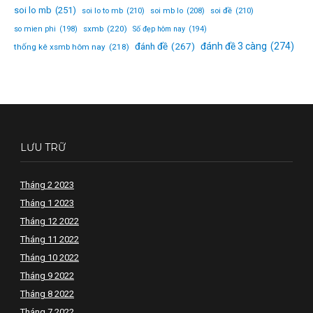
soi lo mb
(251)
soi lo to mb
(210)
soi mb lo
(208)
soi đề
(210)
sxmb
(220)
so mien phi
(198)
Số đẹp hôm nay
(194)
đánh đề
(267)
đánh đề 3 càng
(274)
thống kê xsmb hôm nay
(218)
LƯU TRỮ
Tháng 2 2023
Tháng 1 2023
Tháng 12 2022
Tháng 11 2022
Tháng 10 2022
Tháng 9 2022
Tháng 8 2022
Tháng 7 2022