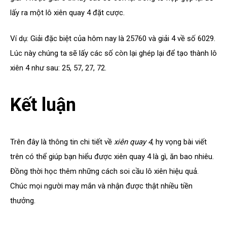
lấy ra một lô xiên quay 4 đặt cược.
Ví dụ: Giải đặc biệt của hôm nay là 25760 và giải 4 về số 6029.
Lúc này chúng ta sẽ lấy các số còn lại ghép lại để tạo thành lô
xiên 4 như sau: 25, 57, 27, 72.
Kết luận
Trên đây là thông tin chi tiết về
xiên quay 4
, hy vọng bài viết
trên có thể giúp bạn hiểu được xiên quay 4 là gì, ăn bao nhiêu.
Đồng thời học thêm những cách soi cầu lô xiên hiệu quả.
Chúc mọi người may mắn và nhận được thật nhiều tiền
thưởng.