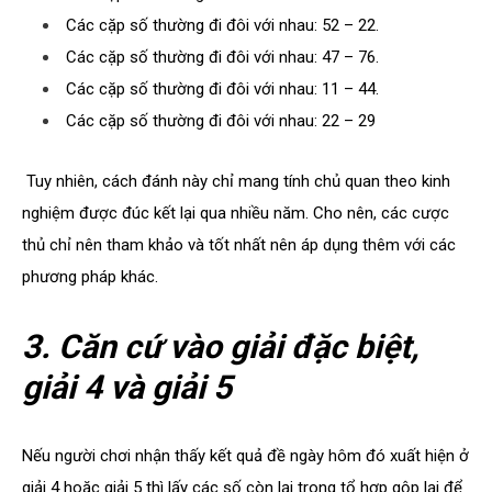
Các cặp số thường đi đôi với nhau: 52 – 22.
Các cặp số thường đi đôi với nhau: 47 – 76.
Các cặp số thường đi đôi với nhau: 11 – 44.
Các cặp số thường đi đôi với nhau: 22 – 29
Tuy nhiên, cách đánh này chỉ mang tính chủ quan theo kinh
nghiệm được đúc kết lại qua nhiều năm. Cho nên, các cược
thủ chỉ nên tham khảo và tốt nhất nên áp dụng thêm với các
phương pháp khác.
3. Căn cứ vào giải đặc biệt,
giải 4 và giải 5
Nếu người chơi nhận thấy kết quả đề ngày hôm đó xuất hiện ở
giải 4 hoặc giải 5 thì lấy các số còn lại trong tổ hợp gộp lại để