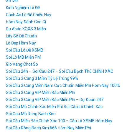
Sổ Mơ
Kinh Nghiệm Lô Đề
Cách Ăn Lô Đề Chiều Nay
Hôm Nay Đánh Con Gì
Dự đoán KQXS 3 Miền
Lấy Số Đề Chuẩn
Lô Đẹp Hôm Nay
Soi Cầu Lô Đề XSMB
Soi Lô MB Miễn Phí
Gio Vang Chot So
Soi Cầu 24h – Soi Cầu 247 – Soi Cầu Bạch Thủ CHÍNH XÁC
Soi Cầu 3 Càng 3 Miền Tỷ Lệ Trúng 99%
Soi Cầu 3 Càng Miền Nam Cực Chuẩn Miễn Phí Hôm Nay 100%
Soi Cầu 3 Càng VIP Miền Bắc Miễn Phí
Soi Cầu 3 Càng VIP Miền Bắc Miễn Phí – Dự Đoán 247
Soi Cầu Mb Chính Xác Miễn Phí Soi Cầu Lô Chính Xác
Soi Cau Mb Rong Bach Kim
Soi Cầu Miền Bắc Chính Xác 100 – Cầu Lô XSMB Hôm Nay
Soi Cầu Rồng Bạch Kim 666 Hôm Nay Miễn Phí