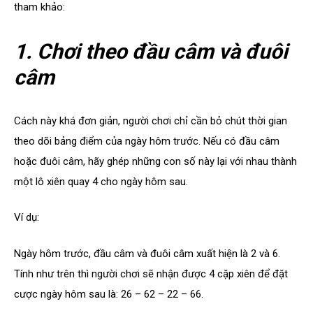
tham khảo:
1. Chơi theo đầu câm và đuôi
câm
Cách này khá đơn giản, người chơi chỉ cần bỏ chút thời gian
theo dõi bảng điểm của ngày hôm trước. Nếu có đầu câm
hoặc đuôi câm, hãy ghép những con số này lại với nhau thành
một lô xiên quay 4 cho ngày hôm sau.
Ví dụ:
Ngày hôm trước, đầu câm và đuôi câm xuất hiện là 2 và 6.
Tính như trên thì người chơi sẽ nhận được 4 cặp xiên để đặt
cược ngày hôm sau là: 26 – 62 – 22 – 66.