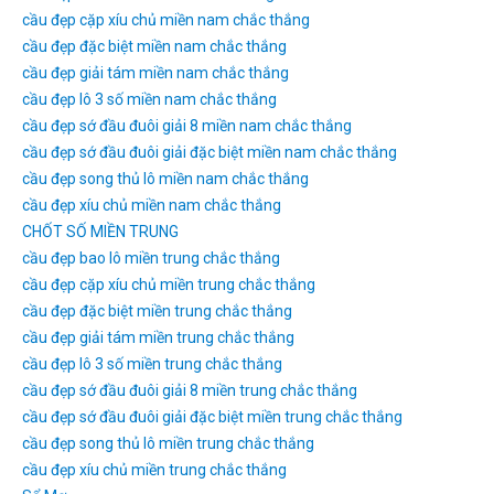
cầu đẹp cặp xíu chủ miền nam chắc thắng
cầu đẹp đặc biệt miền nam chắc thắng
cầu đẹp giải tám miền nam chắc thắng
cầu đẹp lô 3 số miền nam chắc thắng
cầu đẹp sớ đầu đuôi giải 8 miền nam chắc thắng
cầu đẹp sớ đầu đuôi giải đặc biệt miền nam chắc thắng
cầu đẹp song thủ lô miền nam chắc thắng
cầu đẹp xíu chủ miền nam chắc thắng
CHỐT SỐ MIỀN TRUNG
cầu đẹp bao lô miền trung chắc thắng
cầu đẹp cặp xíu chủ miền trung chắc thắng
cầu đẹp đặc biệt miền trung chắc thắng
cầu đẹp giải tám miền trung chắc thắng
cầu đẹp lô 3 số miền trung chắc thắng
cầu đẹp sớ đầu đuôi giải 8 miền trung chắc thắng
cầu đẹp sớ đầu đuôi giải đặc biệt miền trung chắc thắng
cầu đẹp song thủ lô miền trung chắc thắng
cầu đẹp xíu chủ miền trung chắc thắng