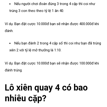
Nếu người chơi đoán đúng 3 trong 4 cặp thì coi như
trúng 3 con theo theo tỷ lệ 1 ăn 40.
Ví dụ: Bạn đặt cược 10.000đ bạn sẽ nhận được 400.000đ khi
đánh.
Nếu bạn đánh 2 trong 4 cặp số thì coi như bạn đã trúng
xiên 2 với tỷ lệ mở thưởng là 1:10.
Ví dụ: Bạn đặt cược 10.000đ bạn sẽ nhận được 100.000đ khi
đánh trúng.
Lô xiên quay 4 có bao
nhiêu cặp?