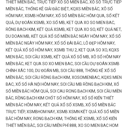
THIẾT MIỀN BẮC, TRỰC TIẾP XỔ SỐ MIỀN BẮC, XỔ SỐ TRỰC TIẾP
MIỀN BẮC, THỐNG KÊ GIẢI ĐẶC BIỆT, KQXS MIỀN BẮC, XÔ SỐ
HÔM NAY, XSMB HÔM NAY, XỔ SỐ MIỀN BẮC HÔM QUA, SỔ KẾT
QUẢ, DỰ ĐOÁN XSMB, XO SỐ MB, KET QUA XO SO MIEN BAC,
RÔNG BACH KIM, KẾT QUẢ XSMB, KET QUA XO SO, KẾT QUẢ NET,
DU DOAN MB, KẾT QUẢ XỔ SỐ MIỀN BẮC NGÀY HÔM NAY, XỔ SỐ
MIỀN BẮC NGÀY HÔM NAY, XỔ SỐ ĐÀI BẮC, LÔ ĐẸP HÔM NAY,
KẾT QUẢ XỔ SỐ HÔM NAY, XSMB THU 2, KET QUA SO XO, KQXS
MIEN BẮC, SOI CẦU XSMB, KẾT QUẢ XỔ SỐ MB, XÔ SỐ HÔM NAY
MIỀN BẮC, KET QUA SO XO MIEN BAC, SOI CẦU DỰ ĐOÁN XSMB
CHÍNH XÁC 100, DU ĐOÁN MB, SOI CẦU 888, THỐNG KÊ XỔ SỐ
MIỀN BẮC, SOI CẦU RỒNG BẠCH KIM, XOSOMIENBAC, KQXS MIEN
BAC, XỔ SỐ HÀ NỘI HÔM NAY, SOI CẦU MB RỒNG BẠCH KIM, XỔ
SỐ MIỀN BẮC HÔM QUẢ, SOI CAU RONG BẠCH KIM, SOI CẦU MIỀN
BẮC, RỒNG BẠCH KIM CHỐT SỐ HÔM NAY, XỔ SỐ KIẾN THIẾT
MIỀN BẮC HÔM NAY, KẾT QUẢ XỔ SỐ XSMB, XỔ SỐ MIỀN BẮC
TRỰC TIẾP, XSMBHOM NAY, XSMB XSMN KẾT QUẢ XỔ SỐ MIỀN
BẮC HÔM NAY, RONG BẠCH KIM, THỐNG KÊ XSMB, XỔ SỐ KIẾN
THIẾT MIÊN BẮC, SOI CẦU MIỄN PHÍ 888, XO SO MIEN BAC HOM