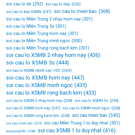
soi cau lo de
(292)
soi cau lo dep
(253)
soi cau lo mien bac
(368)
soi cau lo kep XSMN
(241)
soi cau lo Miền Trung 2 nhay hom nay
(301)
soi cau lo Miền Trung 3s
(301)
soi cau lo Miền Trung hom nay
(301)
soi cau lo Miền Trung minh ngoc
(300)
soi cau lo Miền Trung rong bach kim
(301)
soi cau lo XSMB 2 nhay hom nay
(436)
soi cau lo XSMB 3s
(444)
soi cau lo XSMB chinh xac 100
(260)
soi cau lo XSMB hom nay
(447)
soi cau lo XSMB minh ngoc
(435)
soi cau lo XSMB rong bach kim
(433)
soi cau lo XSMN 2 nhay hom nay
(238)
soi cau lo XSMN 3s
(239)
soi cau lo XSMN hom nay
(241)
soi cau lo XSMN minh ngoc
(238)
soi cau mien bac
(345)
soi cau lo XSMN rong bach kim
(238)
soi cau Miền Trung 1 lo duy nhat
(301)
soi cau mien phi
(212)
soi cau XSMB 1 lo duy nhat
(416)
soicauvip24h
(198)