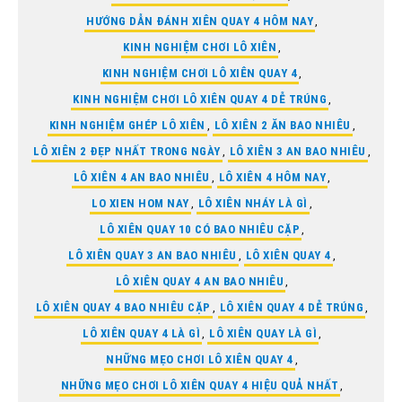
HƯỚNG DẪN ĐÁNH XIÊN QUAY 4 HÔM NAY
,
KINH NGHIỆM CHƠI LÔ XIÊN
,
KINH NGHIỆM CHƠI LÔ XIÊN QUAY 4
,
KINH NGHIỆM CHƠI LÔ XIÊN QUAY 4 DỄ TRÚNG
,
KINH NGHIỆM GHÉP LÔ XIÊN
,
LÔ XIÊN 2 ĂN BAO NHIÊU
,
LÔ XIÊN 2 ĐẸP NHẤT TRONG NGÀY
,
LÔ XIÊN 3 AN BAO NHIÊU
,
LÔ XIÊN 4 AN BAO NHIÊU
,
LÔ XIÊN 4 HÔM NAY
,
LO XIEN HOM NAY
,
LÔ XIÊN NHÁY LÀ GÌ
,
LÔ XIÊN QUAY 10 CÓ BAO NHIÊU CẶP
,
LÔ XIÊN QUAY 3 AN BAO NHIÊU
,
LÔ XIÊN QUAY 4
,
LÔ XIÊN QUAY 4 AN BAO NHIÊU
,
LÔ XIÊN QUAY 4 BAO NHIÊU CẶP
,
LÔ XIÊN QUAY 4 DỄ TRÚNG
,
LÔ XIÊN QUAY 4 LÀ GÌ
,
LÔ XIÊN QUAY LÀ GÌ
,
NHỮNG MẸO CHƠI LÔ XIÊN QUAY 4
,
NHỮNG MẸO CHƠI LÔ XIÊN QUAY 4 HIỆU QUẢ NHẤT
,