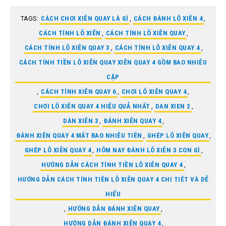
TAGS:
CÁCH CHƠI XIÊN QUAY LÀ GÌ
,
CÁCH ĐÁNH LÔ XIÊN 4
,
CÁCH TÍNH LÔ XIÊN
,
CÁCH TÍNH LÔ XIÊN QUAY
,
CÁCH TÍNH LÔ XIÊN QUAY 3
,
CÁCH TÍNH LÔ XIÊN QUAY 4
,
CÁCH TÍNH TIỀN LÔ XIÊN QUAY XIÊN QUAY 4 GỒM BAO NHIÊU
CẶP
,
CÁCH TÍNH XIÊN QUAY 6
,
CHƠI LÔ XIÊN QUAY 4
,
CHƠI LÔ XIÊN QUAY 4 HIỆU QUẢ NHẤT
,
DAN XIEN 2
,
DÀN XIÊN 3
,
ĐÁNH XIÊN QUAY 4
,
ĐÁNH XIÊN QUAY 4 MẤT BAO NHIÊU TIỀN
,
GHÉP LÔ XIÊN QUAY
,
GHÉP LÔ XIÊN QUAY 4
,
HÔM NAY ĐÁNH LÔ XIÊN 3 CON GÌ
,
HƯỚNG DẪN CÁCH TÍNH TIỀN LÔ XIÊN QUAY 4
,
HƯỚNG DẪN CÁCH TÍNH TIỀN LÔ XIÊN QUAY 4 CHI TIẾT VÀ DỄ
HIỂU
,
HƯỚNG DẪN ĐÁNH XIÊN QUAY
,
HƯỚNG DẪN ĐÁNH XIÊN QUAY 4
,