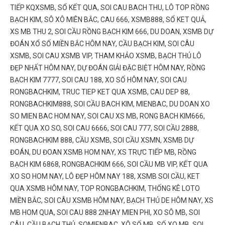
TIẾP KQXSMB, SỔ KẾT QUA, SOI CAU BACH THU, LÔ TOP RỒNG
BẠCH KIM, SÔ XÔ MIÊN BẮC, CAU 666, XSMB888, SỔ KET QUẢ,
XS MB THU 2, SOI CẦU RỒNG BẠCH KIM 666, DU DOAN, XSMB DỰ
ĐOÁN XỔ SỐ MIỀN BẮC HÔM NAY, CẦU BẠCH KIM, SOI CÂU
XSMB, SOI CAU XSMB VIP, THAM KHẢO XSMB, BẠCH THỦ LÔ
ĐẸP NHẤT HÔM NAY, DỰ ĐOÁN GIẢI ĐẶC BIỆT HÔM NAY, RỒNG
BẠCH KIM 7777, SOI CAU 188, XO SỐ HÔM NAY, SOI CAU
RONGBACHKIM, TRUC TIEP KET QUA XSMB, CAU DEP 88,
RONGBACHKIM888, SOI CẦU BACH KIM, MIENBAC, DU DOAN XO
SO MIEN BAC HOM NAY, SOI CAU XS MB, RONG BACH KIM666,
KẾT QUA XO SO, SOI CAU 6666, SOI CAU 777, SOI CẦU 2888,
RONGBACHKIM 888, CẦU XSMB, SOI CẦU XSMN, XSMB DỰ
ĐOÁN, DU ĐOAN XSMB HOM NAY, XS TRỰC TIẾP MB, RỒNG
BẠCH KIM 6868, RONGBACHKIM 666, SOI CẦU MB VIP, KẾT QUA
XO SO HOM NAY, LÔ ĐẸP HÔM NAY 188, XSMB SOI CẦU, KET
QUA XSMB HÔM NAY, TOP RONGBACHKIM, THỐNG KÊ LOTO
MIỀN BẮC, SOI CÂU XSMB HÔM NAY, BẠCH THỦ DE HÔM NAY, XS
MB HOM QUA, SOI CAU 888 2NHAY MIEN PHI, XO SÔ MB, SOI
CÂU, CẦU BẠCH THỦ, SOMIENBAC, XÔ SỐ MB, SỐ XO MB, SOI