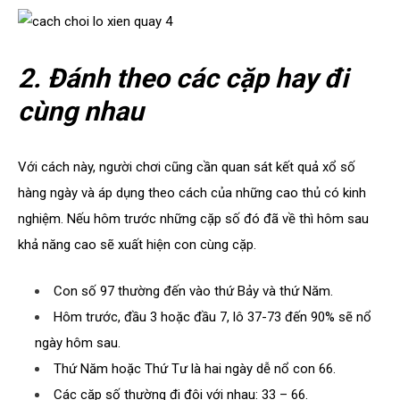
2. Đánh theo các cặp hay đi
cùng nhau
Với cách này, người chơi cũng cần quan sát kết quả xổ số
hàng ngày và áp dụng theo cách của những cao thủ có kinh
nghiệm. Nếu hôm trước những cặp số đó đã về thì hôm sau
khả năng cao sẽ xuất hiện con cùng cặp.
Con số 97 thường đến vào thứ Bảy và thứ Năm.
Hôm trước, đầu 3 hoặc đầu 7, lô 37-73 đến 90% sẽ nổ
ngày hôm sau.
Thứ Năm hoặc Thứ Tư là hai ngày dễ nổ con 66.
Các cặp số thường đi đôi với nhau: 33 – 66.