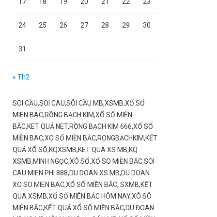
17
18
19
20
21
22
23
24
25
26
27
28
29
30
31
« Th2
SOI CẦU,SOI CAU,SÔI CẦU MB,XSMB,XỔ SỐ
MIEN BAC,RỒNG BẠCH KIM,XỔ SỐ MIÊN
BẮC,KET QUẢ NET,RỒNG BẠCH KIM 666,XỔ SỐ
MIỀN BAC,XO SỐ MIỀN BẮC,RONGBẠCHKIM,KẾT
QUẢ XỔ SỐ,KQXSMB,KET QUA XS MB,KQ
XSMB,MINH NGỌC,XÔ SỐ,XỔ SO MIỀN BẮC,SOI
CAU MIEN PHI 888,DU DOAN XS MB,DU DOAN
XO SO MIEN BAC,XỔ SỐ MIỀN BẮC, SXMB,KẾT
QUA XSMB,XỔ SỐ MIÊN BẮC HÔM NAY,XÔ SÔ
MIÊN BĂC,KẾT QUẢ XỔ SỐ MIỀN BẮC,DU ĐOAN