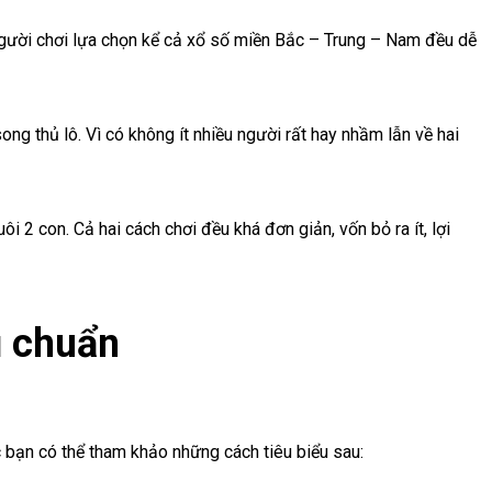
người chơi lựa chọn kể cả xổ số miền Bắc – Trung – Nam đều dễ
ong thủ lô. Vì có không ít nhiều người rất hay nhầm lẫn về hai
ôi 2 con. Cả hai cách chơi đều khá đơn giản, vốn bỏ ra ít, lợi
ủ chuẩn
 bạn có thể tham khảo những cách tiêu biểu sau: