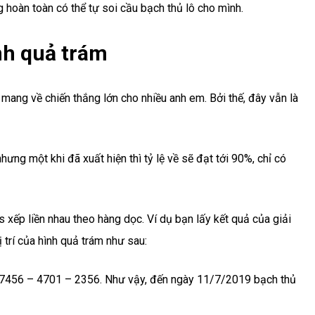
 hoàn toàn có thể tự soi cầu bạch thủ lô cho mình.
nh quả trám
mang về chiến thắng lớn cho nhiều anh em. Bởi thế, đây vẫn là
ưng một khi đã xuất hiện thì tỷ lệ về sẽ đạt tới 90%, chỉ có
s xếp liền nhau theo hàng dọc. Ví dụ bạn lấy kết quả của giải
 trí của hình quả trám như sau:
5: 7456 – 4701 – 2356. Như vậy, đến ngày 11/7/2019 bạch thủ