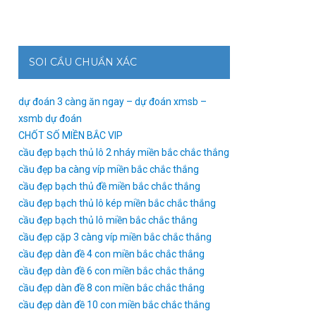
SOI CẦU CHUẨN XÁC
dự đoán 3 càng ăn ngay – dự đoán xmsb –
xsmb dự đoán
CHỐT SỐ MIỀN BẮC VIP
cầu đẹp bạch thủ lô 2 nháy miền bắc chắc thắng
cầu đẹp ba càng víp miền bắc chắc thắng
cầu đẹp bạch thủ đề miền bắc chắc thắng
cầu đẹp bạch thủ lô kép miền bắc chắc thắng
cầu đẹp bạch thủ lô miền bắc chắc thắng
cầu đẹp cặp 3 càng víp miền bắc chắc thắng
cầu đẹp dàn đề 4 con miền bắc chắc thắng
cầu đẹp dàn đề 6 con miền bắc chắc thắng
cầu đẹp dàn đề 8 con miền bắc chắc thắng
cầu đẹp dàn đề 10 con miền bắc chắc thắng