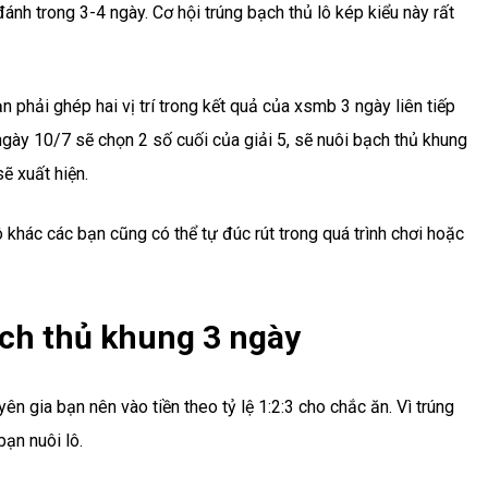
đánh trong 3-4 ngày. Cơ hội trúng bạch thủ lô kép kiểu này rất
n phải ghép hai vị trí trong kết quả của xsmb 3 ngày liên tiếp
gày 10/7 sẽ chọn 2 số cuối của giải 5, sẽ nuôi bạch thủ khung
ẽ xuất hiện.
ô khác các bạn cũng có thể tự đúc rút trong quá trình chơi hoặc
ạch thủ khung 3 ngày
ên gia bạn nên vào tiền theo tỷ lệ 1:2:3 cho chắc ăn. Vì trúng
ạn nuôi lô.