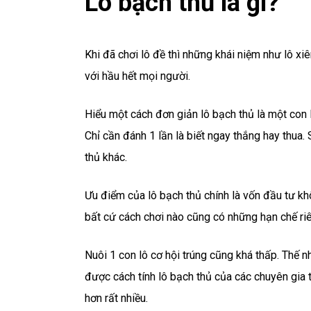
Lô bạch thủ là gì?
Khi đã chơi lô đề thì những khái niệm như lô xiê
với hầu hết mọi người.
Hiểu một cách đơn giản lô bạch thủ là một con l
Chỉ cần đánh 1 lần là biết ngay thắng hay thua.
thủ khác.
Ưu điểm của lô bạch thủ chính là vốn đầu tư kh
bất cứ cách chơi nào cũng có những hạn chế riê
Nuôi 1 con lô cơ hội trúng cũng khá thấp. Thế 
được cách tính lô bạch thủ của các chuyên gia t
hơn rất nhiều.