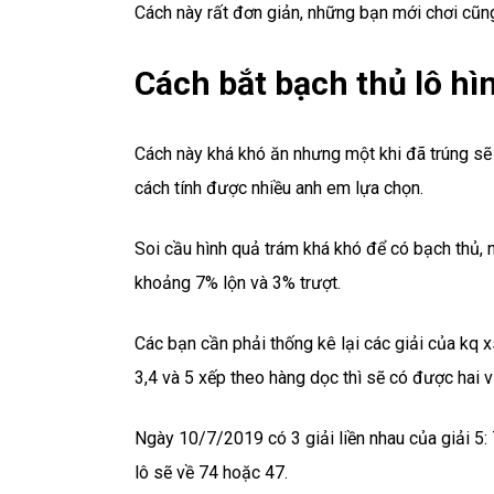
Cách này rất đơn giản, những bạn mới chơi cũng
Cách bắt bạch thủ lô hì
Cách này khá khó ăn nhưng một khi đã trúng sẽ 
cách tính được nhiều anh em lựa chọn.
Soi cầu hình quả trám khá khó để có bạch thủ, nh
khoảng 7% lộn và 3% trượt.
Các bạn cần phải thống kê lại các giải của kq x
3,4 và 5 xếp theo hàng dọc thì sẽ có được hai vị
Ngày 10/7/2019 có 3 giải liền nhau của giải 
lô sẽ về 74 hoặc 47.