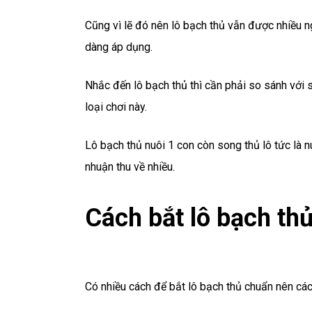
Cũng vì lẽ đó nên lô bạch thủ vẫn được nhiều 
dàng áp dụng.
Nhắc đến lô bạch thủ thì cần phải so sánh với s
loại chơi này.
Lô bạch thủ nuôi 1 con còn song thủ lô tức là nu
nhuận thu về nhiều.
Cách bắt lô bạch th
Có nhiều cách để bắt lô bạch thủ chuẩn nên các