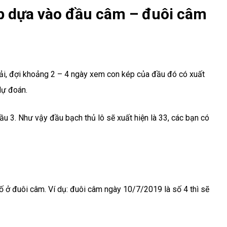
ép dựa vào đầu câm – đuôi câm
ải, đợi khoảng 2 – 4 ngày xem con kép của đầu đó có xuất
dự đoán.
ầu 3. Như vậy đầu bạch thủ lô sẽ xuất hiện là 33, các bạn có
 ở đuôi câm. Ví dụ: đuôi câm ngày 10/7/2019 là số 4 thì sẽ