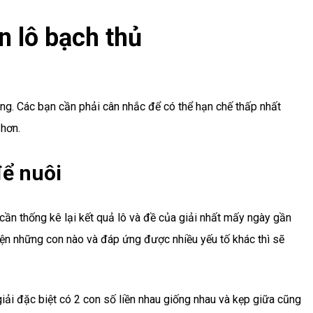
n lô bạch thủ
rọng. Các bạn cần phải cân nhắc để có thể hạn chế thấp nhất
 hơn.
để nuôi
 cần thống kê lại kết quả lô và đề của giải nhất mấy ngày gần
iện những con nào và đáp ứng được nhiều yếu tố khác thì sẽ
 giải đặc biệt có 2 con số liền nhau giống nhau và kẹp giữa cũng