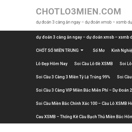
CHOTLO3MIEN.COM
dự đoán 3 càng ăn ngay – dự đoán xmsb – xsmb d
dự đoán 3 càng ăn ngay – dự đoán xmsb – xsmb 
CHỐT SỐ MIỀN TRUNG
Sổ Mơ
Kinh Nghi
Lô Đẹp Hôm Nay
Soi Cầu Lô Đề XSMB
Soi Lô
Soi Cầu 3 Càng 3 Miền Tỷ Lệ Trúng 99%
Soi Cầu
Soi Cầu 3 Càng VIP Miền Bắc Miễn Phí – Dự Đoán 
Soi Cầu Miền Bắc Chính Xác 100 – Cầu Lô XSMB 
Cau XSMB – Thống Kê Cầu Bạch Thủ Miền Bắc Hôm