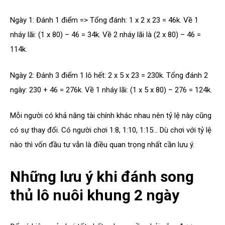
Ngày 1: Đánh 1 điểm => Tổng đánh: 1 x 2 x 23 = 46k. Về 1
nháy lãi: (1 x 80) – 46 = 34k. Về 2 nháy lãi là (2 x 80) – 46 =
114k.
Ngày 2: Đánh 3 điểm 1 lô hết: 2 x 5 x 23 = 230k. Tổng đánh 2
ngày: 230 + 46 = 276k. Về 1 nháy lãi: (1 x 5 x 80) – 276 = 124k.
Mỗi người có khả năng tài chính khác nhau nên tỷ lệ này cũng
có sự thay đổi. Có người chơi 1:8, 1:10, 1:15… Dù chơi với tỷ lệ
nào thì vốn đầu tư vẫn là điều quan trọng nhất cần lưu ý.
Những lưu ý khi đánh song
thủ lô nuôi khung 2 ngày