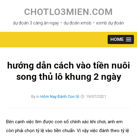
Skip
to
CHOTLO3MIEN.COM
content
dự đoán 3 càng ăn ngay – dự đoán xmsb – xsmb dự đoán
HOME
hướng dẫn cách vào tiền nuôi
song thủ lô khung 2 ngày
By in
Hôm Nay Đánh Con Gì
19/07/2021
Bên cạnh việc tìm được con số chính xác khi chơi, anh em
còn phải chọn tỷ lệ vào tiền chuẩn. Vì vậy việc đánh theo tỷ lệ