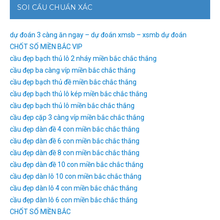
SOI CẦU CHUẨN XÁC
dự đoán 3 càng ăn ngay – dự đoán xmsb – xsmb dự đoán
CHỐT SỐ MIỀN BẮC VIP
cầu đẹp bạch thủ lô 2 nháy miền bắc chắc thắng
cầu đẹp ba càng víp miền bắc chắc thắng
cầu đẹp bạch thủ đề miền bắc chắc thắng
cầu đẹp bạch thủ lô kép miền bắc chắc thắng
cầu đẹp bạch thủ lô miền bắc chắc thắng
cầu đẹp cặp 3 càng víp miền bắc chắc thắng
cầu đẹp dàn đề 4 con miền bắc chắc thắng
cầu đẹp dàn đề 6 con miền bắc chắc thắng
cầu đẹp dàn đề 8 con miền bắc chắc thắng
cầu đẹp dàn đề 10 con miền bắc chắc thắng
cầu đẹp dàn lô 10 con miền bắc chắc thắng
cầu đẹp dàn lô 4 con miền bắc chắc thắng
cầu đẹp dàn lô 6 con miền bắc chắc thắng
CHỐT SỐ MIỀN BẮC