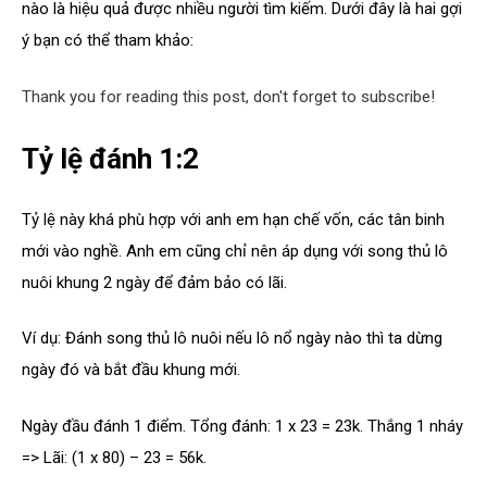
nào là hiệu quả được nhiều người tìm kiếm. Dưới đây là hai gợi
ý bạn có thể tham khảo:
Thank you for reading this post, don't forget to subscribe!
Tỷ lệ đánh 1:2
Tỷ lệ này khá phù hợp với anh em hạn chế vốn, các tân binh
mới vào nghề. Anh em cũng chỉ nên áp dụng với song thủ lô
nuôi khung 2 ngày để đảm bảo có lãi.
Ví dụ: Đánh song thủ lô nuôi nếu lô nổ ngày nào thì ta dừng
ngày đó và bắt đầu khung mới.
Ngày đầu đánh 1 điểm. Tổng đánh: 1 x 23 = 23k. Thắng 1 nháy
=> Lãi: (1 x 80) – 23 = 56k.