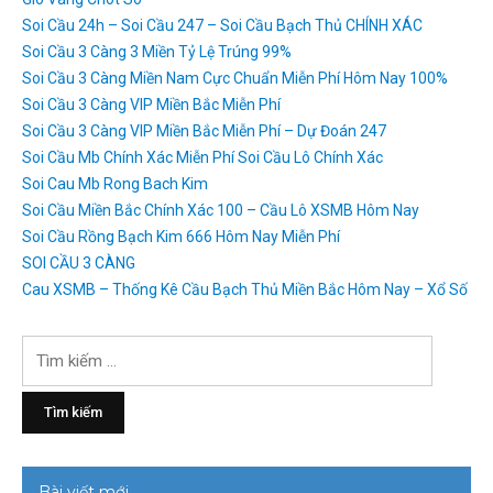
Soi Cầu 24h – Soi Cầu 247 – Soi Cầu Bạch Thủ CHÍNH XÁC
Soi Cầu 3 Càng 3 Miền Tỷ Lệ Trúng 99%
Soi Cầu 3 Càng Miền Nam Cực Chuẩn Miễn Phí Hôm Nay 100%
Soi Cầu 3 Càng VIP Miền Bắc Miễn Phí
Soi Cầu 3 Càng VIP Miền Bắc Miễn Phí – Dự Đoán 247
Soi Cầu Mb Chính Xác Miễn Phí Soi Cầu Lô Chính Xác
Soi Cau Mb Rong Bach Kim
Soi Cầu Miền Bắc Chính Xác 100 – Cầu Lô XSMB Hôm Nay
Soi Cầu Rồng Bạch Kim 666 Hôm Nay Miễn Phí
SOI CẦU 3 CÀNG
Cau XSMB – Thống Kê Cầu Bạch Thủ Miền Bắc Hôm Nay – Xổ Số
Tìm
kiếm
cho:
Bài viết mới