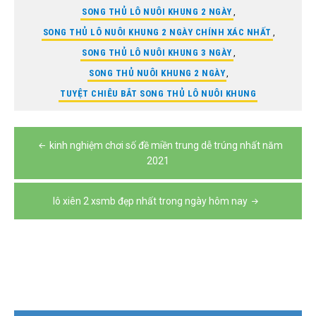
SONG THỦ LÔ NUÔI KHUNG 2 NGÀY
,
SONG THỦ LÔ NUÔI KHUNG 2 NGÀY CHÍNH XÁC NHẤT
,
SONG THỦ LÔ NUÔI KHUNG 3 NGÀY
,
SONG THỦ NUÔI KHUNG 2 NGÀY
,
TUYỆT CHIÊU BẮT SONG THỦ LÔ NUÔI KHUNG
Điều
kinh nghiệm chơi số đề miền trung dễ trúng nhất năm
hướng
2021
bài
lô xiên 2 xsmb đẹp nhất trong ngày hôm nay
viết