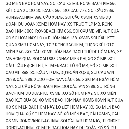
SO MIEN BAC HOM NAY, SOI CAU XS MB, RONG BACH KIM666,
KẾT QUA XO SO, SOI CAU 6666, SOI CAU 777, SOI CẦU 2888,
RONGBACHKIM 888, CẦU XSMB, SOI CẦU XSMN, XSMB DỰ
ĐOÁN, DU ĐOAN XSMB HOM NAY, XS TRỰC TIẾP MB, RỒNG
BẠCH KIM 6868, RONGBACHKIM 666, SOI CẦU MB VIP, KẾT QUA
XO SO HOM NAY, LÔ ĐẸP HÔM NAY 188, XSMB SOI CẦU, KET
QUA XSMB HÔM NAY, TOP RONGBACHKIM, THỐNG KÊ LOTO
MIỀN BẮC, SOI CÂU XSMB HÔM NAY, BẠCH THỦ DE HÔM NAY, XS
MB HOM QUA, SOI CAU 888 2NHAY MIEN PHI, XO SÔ MB, SOI
CÂU, CẦU BẠCH THỦ, SOMIENBAC, XÔ SỐ MB, SỐ XO MB, SOI
CAU VIP 888, SOI CẦU VIP MB, DỰ ĐOÁN KQXS, SOI CAU WIN
2888, CẦU 888, XOSO HOM NAY, CẦU 666, XSKTMB NGÀY HÔM
NAY, SOI CÂU RÔNG BACH KIM, SOI CẦU WIN 2888, SOI RÔNG
BACH KIM, DU DOAN KQ XSMB, XO SỐ HOM NAY, SO XÔ MIÊN
BẮC, KẾT QUẢ SỔ XÔ MIÊN BẮC HÔM NAY, XSMB XSMN KẾT QUẢ
XỐ SỐ MIỀN BẮC HÔM NAY, LO ĐEP HOM NAY, XỔ SỐ MIỀN BẮC
HOM QUA, XỔ SO HOM NAY, SÔ XÔ MIÊN BÂC, CÂU XSMB, CAU
XS MB, RONGVANG BACHKIM, SOI CẦU MB HOM NAY, THONGKE
RONGBACHKIM, XS MIÊN BAC HOM NAY, DU ĐOÁN XỔ SỐ, DU