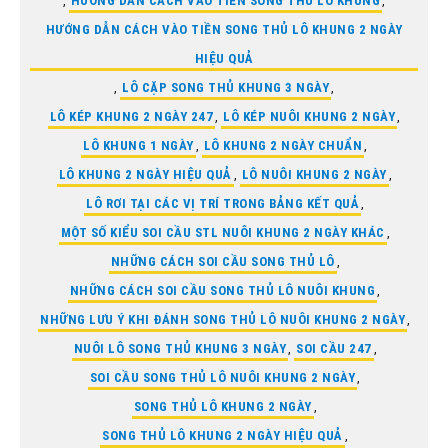
,
HƯỚNG DẪN CÁCH VÀO TIỀN SONG THỦ LÔ KHUNG
,
HƯỚNG DẪN CÁCH VÀO TIỀN SONG THỦ LÔ KHUNG 2 NGÀY
HIỆU QUẢ
,
LÔ CẶP SONG THỦ KHUNG 3 NGÀY
,
LÔ KÉP KHUNG 2 NGÀY 247
,
LÔ KÉP NUÔI KHUNG 2 NGÀY
,
LÔ KHUNG 1 NGÀY
,
LÔ KHUNG 2 NGÀY CHUẨN
,
LÔ KHUNG 2 NGÀY HIỆU QUẢ
,
LÔ NUÔI KHUNG 2 NGÀY
,
LÔ RƠI TẠI CÁC VỊ TRÍ TRONG BẢNG KẾT QUẢ
,
MỘT SỐ KIỂU SOI CẦU STL NUÔI KHUNG 2 NGÀY KHÁC
,
NHỮNG CÁCH SOI CẦU SONG THỦ LÔ
,
NHỮNG CÁCH SOI CẦU SONG THỦ LÔ NUÔI KHUNG
,
NHỮNG LƯU Ý KHI ĐÁNH SONG THỦ LÔ NUÔI KHUNG 2 NGÀY
,
NUÔI LÔ SONG THỦ KHUNG 3 NGÀY
,
SOI CẦU 247
,
SOI CẦU SONG THỦ LÔ NUÔI KHUNG 2 NGÀY
,
SONG THỦ LÔ KHUNG 2 NGÀY
,
SONG THỦ LÔ KHUNG 2 NGÀY HIỆU QUẢ
,