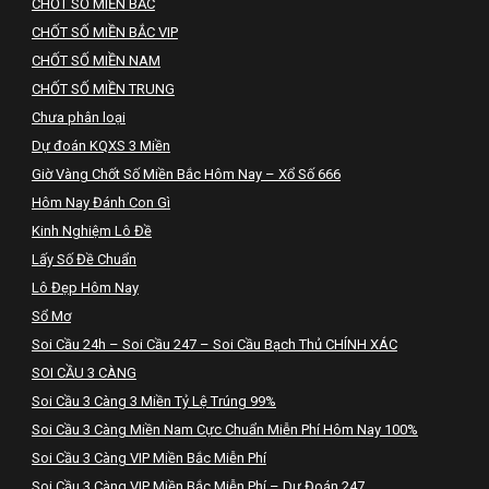
CHỐT SỐ MIỀN BẮC
CHỐT SỐ MIỀN BẮC VIP
CHỐT SỐ MIỀN NAM
CHỐT SỐ MIỀN TRUNG
Chưa phân loại
Dự đoán KQXS 3 Miền
Giờ Vàng Chốt Số Miền Bắc Hôm Nay – Xổ Số 666
Hôm Nay Đánh Con Gì
Kinh Nghiệm Lô Đề
Lấy Số Đề Chuẩn
Lô Đẹp Hôm Nay
Sổ Mơ
Soi Cầu 24h – Soi Cầu 247 – Soi Cầu Bạch Thủ CHÍNH XÁC
SOI CẦU 3 CÀNG
Soi Cầu 3 Càng 3 Miền Tỷ Lệ Trúng 99%
Soi Cầu 3 Càng Miền Nam Cực Chuẩn Miễn Phí Hôm Nay 100%
Soi Cầu 3 Càng VIP Miền Bắc Miễn Phí
Soi Cầu 3 Càng VIP Miền Bắc Miễn Phí – Dự Đoán 247