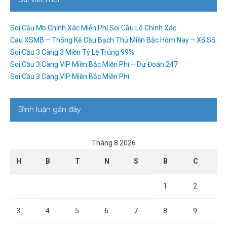
Soi Cầu Mb Chính Xác Miễn Phí Soi Cầu Lô Chính Xác
Cau XSMB – Thống Kê Cầu Bạch Thủ Miền Bắc Hôm Nay – Xổ Số
Soi Cầu 3 Càng 3 Miền Tỷ Lệ Trúng 99%
Soi Cầu 3 Càng VIP Miền Bắc Miễn Phí – Dự Đoán 247
Soi Cầu 3 Càng VIP Miền Bắc Miễn Phí
Bình luận gần đây
Tháng 8 2026
H
B
T
N
S
B
C
1
2
3
4
5
6
7
8
9