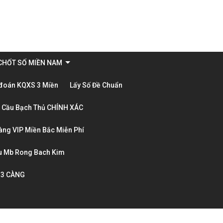
CHỐT SỐ MIỀN NAM
đoán KQXS 3 Miền
Lấy Số Đề Chuẩn
oi Cầu Bạch Thủ CHÍNH XÁC
àng VIP Miền Bắc Miễn Phí
u Mb Rong Bach Kim
 3 CÀNG