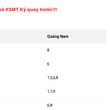
quả XSMT Kỳ quay trước!!!
Quảng Nam
8
6
1,5,6,8
1
,7,9
6,8