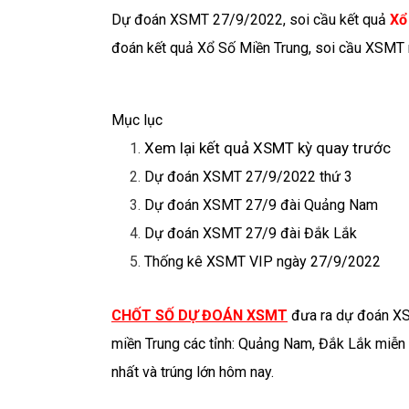
Dự đoán XSMT 27/9/2022, soi cầu kết quả
Xổ
đoán kết quả Xổ Số Miền Trung, soi cầu XSMT
Mục lục
Xem lại kết quả XSMT kỳ quay trước
Dự đoán XSMT 27/9/2022 thứ 3
Dự đoán XSMT 27/9 đài Quảng Nam
Dự đoán XSMT 27/9 đài Đắk Lắk
Thống kê XSMT VIP ngày 27/9/2022
CHỐT SỐ DỰ ĐOÁN XSMT
đưa ra dự đoán XS
miền Trung các tỉnh: Quảng Nam, Đắk Lắk miễn
nhất và trúng lớn hôm nay.