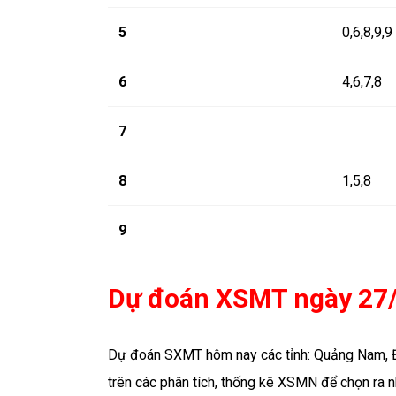
5
0,6,
8
,9,9
6
4,6,7,8
7
8
1,5,8
9
Dự đoán XSMT ngày 27/
Dự đoán SXMT hôm nay các tỉnh: Quảng Nam, Đ
trên các phân tích, thống kê XSMN để chọn ra 