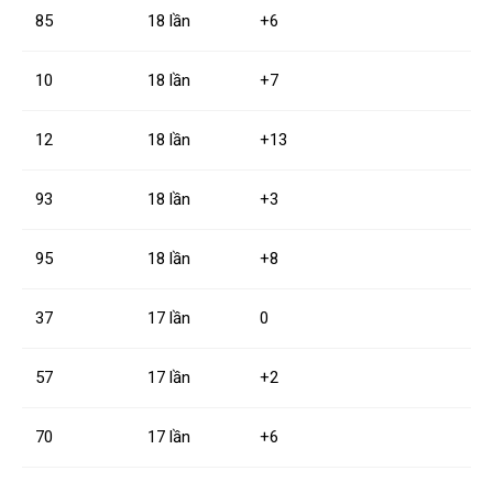
85
18 lần
+6
10
18 lần
+7
12
18 lần
+13
93
18 lần
+3
95
18 lần
+8
37
17 lần
0
57
17 lần
+2
70
17 lần
+6