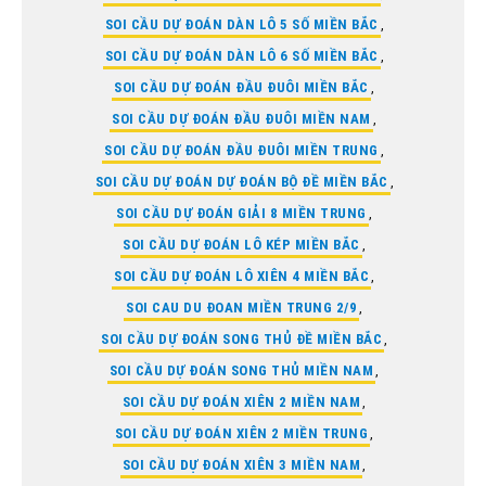
SOI CẦU DỰ ĐOÁN DÀN LÔ 5 SỐ MIỀN BẮC
,
SOI CẦU DỰ ĐOÁN DÀN LÔ 6 SỐ MIỀN BẮC
,
SOI CẦU DỰ ĐOÁN ĐẦU ĐUÔI MIỀN BẮC
,
SOI CẦU DỰ ĐOÁN ĐẦU ĐUÔI MIỀN NAM
,
SOI CẦU DỰ ĐOÁN ĐẦU ĐUÔI MIỀN TRUNG
,
SOI CẦU DỰ ĐOÁN DỰ ĐOÁN BỘ ĐỀ MIỀN BẮC
,
SOI CẦU DỰ ĐOÁN GIẢI 8 MIỀN TRUNG
,
SOI CẦU DỰ ĐOÁN LÔ KÉP MIỀN BẮC
,
SOI CẦU DỰ ĐOÁN LÔ XIÊN 4 MIỀN BẮC
,
SOI CAU DU ĐOAN MIỀN TRUNG 2/9
,
SOI CẦU DỰ ĐOÁN SONG THỦ ĐỀ MIỀN BẮC
,
SOI CẦU DỰ ĐOÁN SONG THỦ MIỀN NAM
,
SOI CẦU DỰ ĐOÁN XIÊN 2 MIỀN NAM
,
SOI CẦU DỰ ĐOÁN XIÊN 2 MIỀN TRUNG
,
SOI CẦU DỰ ĐOÁN XIÊN 3 MIỀN NAM
,