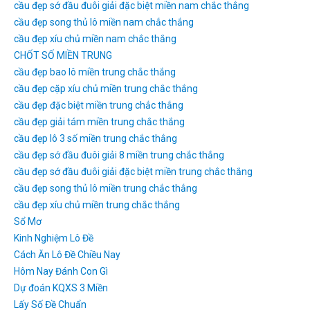
cầu đẹp sớ đầu đuôi giải đặc biệt miền nam chắc thắng
cầu đẹp song thủ lô miền nam chắc thắng
cầu đẹp xíu chủ miền nam chắc thắng
CHỐT SỐ MIỀN TRUNG
cầu đẹp bao lô miền trung chắc thắng
cầu đẹp cặp xíu chủ miền trung chắc thắng
cầu đẹp đặc biệt miền trung chắc thắng
cầu đẹp giải tám miền trung chắc thắng
cầu đẹp lô 3 số miền trung chắc thắng
cầu đẹp sớ đầu đuôi giải 8 miền trung chắc thắng
cầu đẹp sớ đầu đuôi giải đặc biệt miền trung chắc thắng
cầu đẹp song thủ lô miền trung chắc thắng
cầu đẹp xíu chủ miền trung chắc thắng
Sổ Mơ
Kinh Nghiệm Lô Đề
Cách Ăn Lô Đề Chiều Nay
Hôm Nay Đánh Con Gì
Dự đoán KQXS 3 Miền
Lấy Số Đề Chuẩn