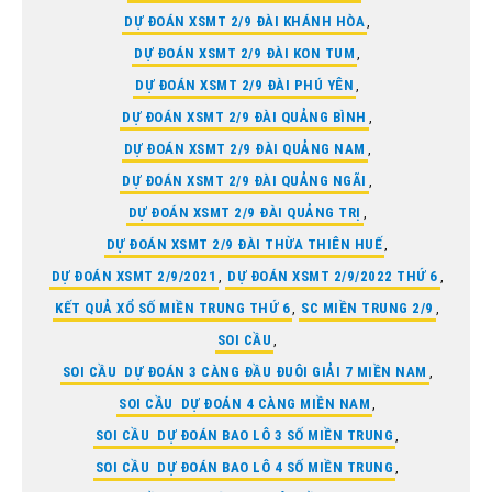
DỰ ĐOÁN XSMT 2/9 ĐÀI KHÁNH HÒA
,
DỰ ĐOÁN XSMT 2/9 ĐÀI KON TUM
,
DỰ ĐOÁN XSMT 2/9 ĐÀI PHÚ YÊN
,
DỰ ĐOÁN XSMT 2/9 ĐÀI QUẢNG BÌNH
,
DỰ ĐOÁN XSMT 2/9 ĐÀI QUẢNG NAM
,
DỰ ĐOÁN XSMT 2/9 ĐÀI QUẢNG NGÃI
,
DỰ ĐOÁN XSMT 2/9 ĐÀI QUẢNG TRỊ
,
DỰ ĐOÁN XSMT 2/9 ĐÀI THỪA THIÊN HUẾ
,
DỰ ĐOÁN XSMT 2/9/2021
,
DỰ ĐOÁN XSMT 2/9/2022 THỨ 6
,
KẾT QUẢ XỔ SỐ MIỀN TRUNG THỨ 6
,
SC MIỀN TRUNG 2/9
,
SOI CẦU
,
SOI CẦU DỰ ĐOÁN 3 CÀNG ĐẦU ĐUÔI GIẢI 7 MIỀN NAM
,
SOI CẦU DỰ ĐOÁN 4 CÀNG MIỀN NAM
,
SOI CẦU DỰ ĐOÁN BAO LÔ 3 SỐ MIỀN TRUNG
,
SOI CẦU DỰ ĐOÁN BAO LÔ 4 SỐ MIỀN TRUNG
,