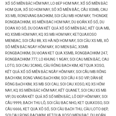
XỐ SỐ MIỀN BẮC HÔM NAY, LO ĐEP HOM NAY, XỔ SỐ MIỀN BẮC
HOM QUA, XỔ SO HOM NAY, SÔ XÔ MIÊN BÂC, CÂU XSMB, CAU
XS MB, RONGVANG BACHKIM, SOI CẦU MB HOM NAY, THONGKE
RONGBACHKIM, XS MIÊN BAC HOM NAY, DU ĐOÁN XỔ SỐ, DU
DOAN XO SỐ, DU DOAN KẾT QUẢ XỔ SỐ MIỀN BẮC, KẾT QUA MB,
KQ XSMB HOM NAY, KQ XS MB HOM NAY, KETQUAXOSO
MIENBAC, SOI CÂU 88, XS HÀ NỘI HOM NAY, SOI CẦU XS MB, XÔ
SÔ MIÊN BĂC NGAY HÔM NAY, XO MIEN BẮC, XSMB
RONGBACHKIM, DU ĐOAN KET QUA XSMB, RONGBACHKIM 247,
RONGBACHKIM 777, LO KHUNG 1 NGAY, SOI CAU MIEN BẮC, CAU
LOTO, SOI CAU 3CANG, CẦU RÔNG BACH KIM, KETQUA XOSO,
KẾT QUẢ XỔ SỐ MIÊN BẮC NGÀY HÔM NAY, SOI CÂU MB RÔNG
BACH KIM, RONG VANG BẠCH KIM, SOI CÂU 4 SO VIP, DÀN ĐỀ
RỒNG BẠCH KIM, XS MB SOI CAU, SOI CAU XOSO, KQ XS HÔM
NAY, KQ XS MIỀN BẮC HÔM NAY, KẾT QUANET, SOI CAU XS MB
VIP, DU ĐOÁN KẾT QUẢ XỔ SỐ MIỀN BẮC, LÔ DEP HÔM NAY, SOI
CÂU 9999, BACH THU LÔ, SOI CẦU BAC NHO, KET QUAXOSO, SOI
CÂU 6666, KET QUA XÔ SỐ, SOI CẦU BẠCH THU, CẦU LOTO ĐẸP,
SOI CAU RONG BACHKIM, KETQUA XOSO MIEN BAC, DU ĐOÁN,