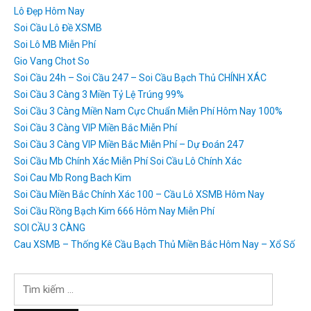
Lô Đẹp Hôm Nay
Soi Cầu Lô Đề XSMB
Soi Lô MB Miễn Phí
Gio Vang Chot So
Soi Cầu 24h – Soi Cầu 247 – Soi Cầu Bạch Thủ CHÍNH XÁC
Soi Cầu 3 Càng 3 Miền Tỷ Lệ Trúng 99%
Soi Cầu 3 Càng Miền Nam Cực Chuẩn Miễn Phí Hôm Nay 100%
Soi Cầu 3 Càng VIP Miền Bắc Miễn Phí
Soi Cầu 3 Càng VIP Miền Bắc Miễn Phí – Dự Đoán 247
Soi Cầu Mb Chính Xác Miễn Phí Soi Cầu Lô Chính Xác
Soi Cau Mb Rong Bach Kim
Soi Cầu Miền Bắc Chính Xác 100 – Cầu Lô XSMB Hôm Nay
Soi Cầu Rồng Bạch Kim 666 Hôm Nay Miễn Phí
SOI CẦU 3 CÀNG
Cau XSMB – Thống Kê Cầu Bạch Thủ Miền Bắc Hôm Nay – Xổ Số
Tìm
kiếm