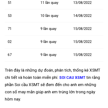
51
11 lần quay
13/08/2022
53
10 lần quay
14/08/2022
71
9 lần quay
15/08/2022
02
9 lần quay
15/08/2022
67
9 lần quay
15/08/2022
Trên đây là những dự đoán, phân tích, thống kê XSMT
chi tiết và hoàn toàn miễn phí.
tin rằng
SOI CAU XSMT
phần Soi cầu XSMT sẽ đem đến cho anh em những
con số may mắn giúp anh em trúng lớn trong ngày
hôm nay.