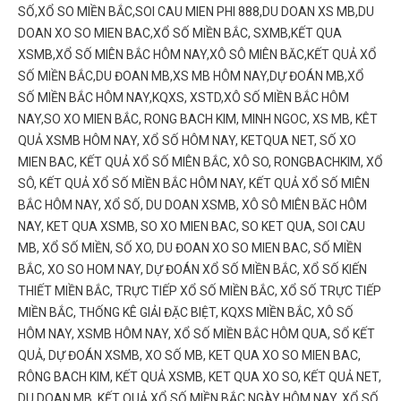
SỐ,XỔ SO MIỀN BẮC,SOI CAU MIEN PHI 888,DU DOAN XS MB,DU
DOAN XO SO MIEN BAC,XỔ SỐ MIỀN BẮC, SXMB,KẾT QUA
XSMB,XỔ SỐ MIÊN BẮC HÔM NAY,XÔ SÔ MIÊN BĂC,KẾT QUẢ XỔ
SỐ MIỀN BẮC,DU ĐOAN MB,XS MB HÔM NAY,DỰ ĐOÁN MB,XỔ
SỐ MIỀN BẮC HÔM NAY,KQXS, XSTD,XÔ SỐ MIỀN BẮC HÔM
NAY,SO XO MIEN BẮC, RONG BACH KIM, MINH NGOC, XS MB, KÊT
QUẢ XSMB HÔM NAY, XỔ SỐ HÔM NAY, KETQUA NET, SỐ XO
MIEN BAC, KẾT QUẢ XỔ SỐ MIÊN BẮC, XÔ SO, RONGBACHKIM, XỔ
SÔ, KẾT QUẢ XỔ SỐ MIỀN BẮC HÔM NAY, KẾT QUẢ XỔ SỐ MIÊN
BẮC HÔM NAY, XỔ SỐ, DU DOAN XSMB, XÔ SÔ MIÊN BĂC HÔM
NAY, KET QUA XSMB, SO XO MIEN BAC, SO KET QUA, SOI CAU
MB, XỔ SỐ MIỀN, SỐ XO, DU ĐOAN XO SO MIEN BAC, SỐ MIỀN
BẮC, XO SO HOM NAY, DỰ ĐOÁN XỔ SỐ MIỀN BẮC, XỔ SỐ KIẾN
THIẾT MIỀN BẮC, TRỰC TIẾP XỔ SỐ MIỀN BẮC, XỔ SỐ TRỰC TIẾP
MIỀN BẮC, THỐNG KÊ GIẢI ĐẶC BIỆT, KQXS MIỀN BẮC, XÔ SỐ
HÔM NAY, XSMB HÔM NAY, XỔ SỐ MIỀN BẮC HÔM QUA, SỔ KẾT
QUẢ, DỰ ĐOÁN XSMB, XO SỐ MB, KET QUA XO SO MIEN BAC,
RÔNG BACH KIM, KẾT QUẢ XSMB, KET QUA XO SO, KẾT QUẢ NET,
DU DOAN MB, KẾT QUẢ XỔ SỐ MIỀN BẮC NGÀY HÔM NAY, XỔ SỐ