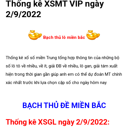
Thống kê XSMT VIP ngày
2/9/2022
Bạch thủ lô miền bắc
Thống kê xổ số miền Trung tổng hợp thông tin của những bộ
số lô tô về nhiều, về ít, giải ĐB về nhiều, lô gan, giải tám xuất
hiện trong thời gian gần giúp anh em có thể dự đoán MT chính
xác nhất trước khi lựa chọn cặp số cho ngày hôm nay.
BẠCH THỦ ĐỀ MIỀN BẮC
Thống kê XSGL ngày 2/9/2022: