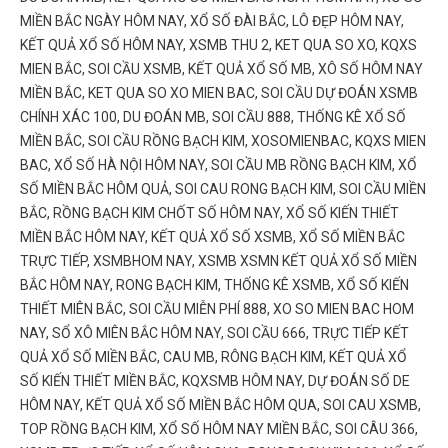
MIỀN BẮC NGÀY HÔM NAY, XỔ SỐ ĐÀI BẮC, LÔ ĐẸP HÔM NAY,
KẾT QUẢ XỔ SỐ HÔM NAY, XSMB THU 2, KET QUA SO XO, KQXS
MIEN BẮC, SOI CẦU XSMB, KẾT QUẢ XỔ SỐ MB, XÔ SỐ HÔM NAY
MIỀN BẮC, KET QUA SO XO MIEN BAC, SOI CẦU DỰ ĐOÁN XSMB
CHÍNH XÁC 100, DU ĐOÁN MB, SOI CẦU 888, THỐNG KÊ XỔ SỐ
MIỀN BẮC, SOI CẦU RỒNG BẠCH KIM, XOSOMIENBAC, KQXS MIEN
BAC, XỔ SỐ HÀ NỘI HÔM NAY, SOI CẦU MB RỒNG BẠCH KIM, XỔ
SỐ MIỀN BẮC HÔM QUẢ, SOI CAU RONG BẠCH KIM, SOI CẦU MIỀN
BẮC, RỒNG BẠCH KIM CHỐT SỐ HÔM NAY, XỔ SỐ KIẾN THIẾT
MIỀN BẮC HÔM NAY, KẾT QUẢ XỔ SỐ XSMB, XỔ SỐ MIỀN BẮC
TRỰC TIẾP, XSMBHOM NAY, XSMB XSMN KẾT QUẢ XỔ SỐ MIỀN
BẮC HÔM NAY, RONG BẠCH KIM, THỐNG KÊ XSMB, XỔ SỐ KIẾN
THIẾT MIÊN BẮC, SOI CẦU MIỄN PHÍ 888, XO SO MIEN BAC HOM
NAY, SỔ XÔ MIÊN BẮC HÔM NAY, SOI CẦU 666, TRỰC TIẾP KẾT
QUẢ XỔ SỐ MIỀN BẮC, CAU MB, RÔNG BẠCH KIM, KẾT QUẢ XỔ
SỐ KIẾN THIẾT MIỀN BẮC, KQXSMB HÔM NAY, DỰ ĐOÁN SỐ DE
HÔM NAY, KẾT QUẢ XỔ SỐ MIỀN BẮC HÔM QUA, SOI CAU XSMB,
TOP RỒNG BẠCH KIM, XỔ SỐ HÔM NAY MIỀN BẮC, SOI CÂU 366,