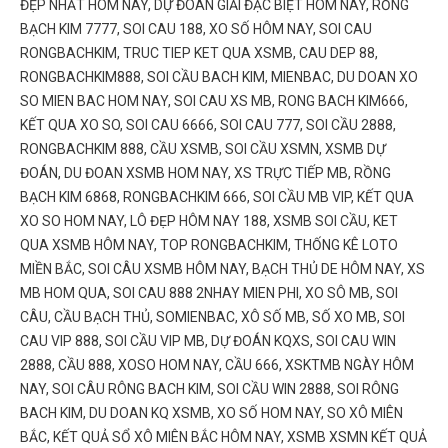
ĐẸP NHẤT HÔM NAY, DỰ ĐOÁN GIẢI ĐẶC BIỆT HÔM NAY, RỒNG
BẠCH KIM 7777, SOI CAU 188, XO SỐ HÔM NAY, SOI CAU
RONGBACHKIM, TRUC TIEP KET QUA XSMB, CAU DEP 88,
RONGBACHKIM888, SOI CẦU BACH KIM, MIENBAC, DU DOAN XO
SO MIEN BAC HOM NAY, SOI CAU XS MB, RONG BACH KIM666,
KẾT QUA XO SO, SOI CAU 6666, SOI CAU 777, SOI CẦU 2888,
RONGBACHKIM 888, CẦU XSMB, SOI CẦU XSMN, XSMB DỰ
ĐOÁN, DU ĐOAN XSMB HOM NAY, XS TRỰC TIẾP MB, RỒNG
BẠCH KIM 6868, RONGBACHKIM 666, SOI CẦU MB VIP, KẾT QUA
XO SO HOM NAY, LÔ ĐẸP HÔM NAY 188, XSMB SOI CẦU, KET
QUA XSMB HÔM NAY, TOP RONGBACHKIM, THỐNG KÊ LOTO
MIỀN BẮC, SOI CÂU XSMB HÔM NAY, BẠCH THỦ DE HÔM NAY, XS
MB HOM QUA, SOI CAU 888 2NHAY MIEN PHI, XO SÔ MB, SOI
CÂU, CẦU BẠCH THỦ, SOMIENBAC, XÔ SỐ MB, SỐ XO MB, SOI
CAU VIP 888, SOI CẦU VIP MB, DỰ ĐOÁN KQXS, SOI CAU WIN
2888, CẦU 888, XOSO HOM NAY, CẦU 666, XSKTMB NGÀY HÔM
NAY, SOI CÂU RÔNG BACH KIM, SOI CẦU WIN 2888, SOI RÔNG
BACH KIM, DU DOAN KQ XSMB, XO SỐ HOM NAY, SO XÔ MIÊN
BẮC, KẾT QUẢ SỔ XÔ MIÊN BẮC HÔM NAY, XSMB XSMN KẾT QUẢ