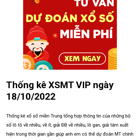
Thống kê XSMT VIP ngày
18/10/2022
Thống kê xổ số miền Trung tổng hợp thông tin của những bộ
số lô tô về nhiều, về ít, giải ĐB về nhiều, lô gan, giải tám xuất
hiện trong thời gian gần giúp anh em có thể dự đoán MT chính