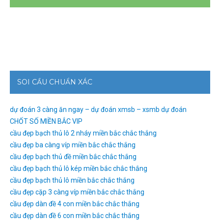
SOI CẦU CHUẨN XÁC
dự đoán 3 càng ăn ngay – dự đoán xmsb – xsmb dự đoán
CHỐT SỐ MIỀN BẮC VIP
cầu đẹp bạch thủ lô 2 nháy miền bắc chắc thắng
cầu đẹp ba càng víp miền bắc chắc thắng
cầu đẹp bạch thủ đề miền bắc chắc thắng
cầu đẹp bạch thủ lô kép miền bắc chắc thắng
cầu đẹp bạch thủ lô miền bắc chắc thắng
cầu đẹp cặp 3 càng víp miền bắc chắc thắng
cầu đẹp dàn đề 4 con miền bắc chắc thắng
cầu đẹp dàn đề 6 con miền bắc chắc thắng