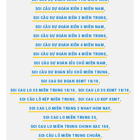
SOI CẦU DỰ ĐOÁN XIÊN 2 MIỀN NAM
,
SOI CẦU DỰ ĐOÁN XIÊN 2 MIỀN TRUNG
,
SOI CẦU DỰ ĐOÁN XIÊN 3 MIỀN NAM
,
SOI CẦU DỰ ĐOÁN XIÊN 3 MIỀN TRUNG
,
SOI CẦU DỰ ĐOÁN XIÊN 4 MIỀN NAM
,
SOI CẦU DỰ ĐOÁN XIÊN 4 MIỀN TRUNG
,
SOI CẦU DỰ ĐOÁN XỈU CHỦ MIỀN NAM
,
SOI CẦU DỰ ĐOÁN XỈU CHỦ MIỀN TRUNG
,
SOI CAU DU ĐOAN XSMT 18/10
,
SOI CAU LO 3S MIỀN TRUNG 18/10
,
SOI CAU LO 3S XSMT 18/10
,
SOI CẦU LÔ KÉP MIỀN TRUNG
,
SOI CAU LO KEP XSMT
,
SOI CAU LO MIỀN TRUNG 2 NHAY HOM NAY
,
SOI CAU LO MIỀN TRUNG 3S
,
SOI CAU LO MIỀN TRUNG CHINH XAC 100
,
SOI CẦU LÔ MIỀN TRUNG CHUẨN
,