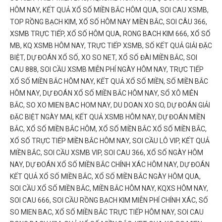
HÔM NAY, KẾT QUẢ XỔ SỐ MIỀN BẮC HÔM QUA, SOI CAU XSMB,
TOP RỒNG BẠCH KIM, XỔ SỐ HÔM NAY MIỀN BẮC, SOI CÂU 366,
XSMB TRỰC TIẾP, XỔ SỐ HÔM QUA, RONG BACH KIM 666, XỔ SỐ
MB, KQ XSMB HÔM NAY, TRỰC TIẾP XSMB, SỐ KẾT QUẢ GIẢI ĐẶC
BIỆT, DỰ ĐOÁN XỔ SỐ, XO SO NET, XỔ SỐ ĐÀI MIỀN BẮC, SOI
CAU 888, SOI CẦU XSMB MIỄN PHÍ NGÀY HÔM NAY, TRỰC TIẾP
XỔ SỐ MIỀN BẮC HÔM NAY, KẾT QUẢ XỔ SỐ MIỀN, SỐ MIỀN BẮC
HÔM NAY, DỰ ĐOÁN XỔ SỐ MIỀN BẮC HÔM NAY, SỔ XÔ MIÊN
BẮC, SO XO MIEN BAC HOM NAY, DU DOAN XO SO, DỰ ĐOÁN GIẢI
ĐẶC BIỆT NGÀY MAI, KẾT QUẢ XSMB HÔM NAY, DỰ ĐOÁN MIỀN
BẮC, XỔ SỐ MIỀN BẮC HÔM, XỔ SỐ MIỀN BẮC XỔ SỐ MIỀN BẮC,
XỔ SỐ TRỰC TIẾP MIỀN BẮC HÔM NAY, SOI CẦU LÔ VIP, KẾT QUẢ
MIỀN BẮC, SOI CẦU XSMB VIP, SOI CAU 366, XỔ SỐ NGÀY HÔM
NAY, DỰ ĐOÁN XỔ SỐ MIỀN BẮC CHÍNH XÁC HÔM NAY, DỰ ĐOÁN
KẾT QUẢ XỔ SỐ MIỀN BẮC, XỔ SỐ MIỀN BẮC NGÀY HÔM QUA,
SOI CẦU XỔ SỐ MIỀN BẮC, MIỀN BẮC HÔM NAY, KQXS HÔM NAY,
SOI CAU 666, SOI CẦU RỒNG BẠCH KIM MIỄN PHÍ CHÍNH XÁC, SỐ
SO MIEN BAC, XỔ SỐ MIỀN BẮC TRỰC TIẾP HÔM NAY, SOI CAU