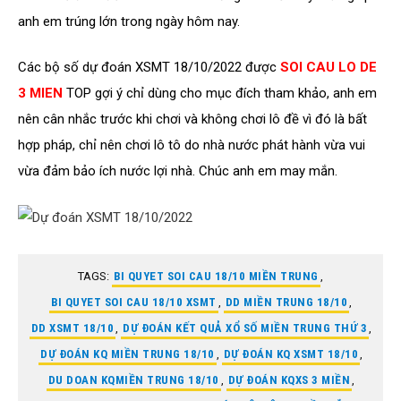
anh em trúng lớn trong ngày hôm nay.
Các bộ số dự đoán XSMT 18/10/2022 được
SOI CAU LO DE
3 MIEN
TOP gợi ý chỉ dùng cho mục đích tham khảo, anh em
nên cân nhắc trước khi chơi và không chơi lô đề vì đó là bất
hợp pháp, chỉ nên chơi lô tô do nhà nước phát hành vừa vui
vừa đảm bảo ích nước lợi nhà. Chúc anh em may mắn.
TAGS:
BI QUYET SOI CAU 18/10 MIỀN TRUNG
,
BI QUYET SOI CAU 18/10 XSMT
,
DD MIỀN TRUNG 18/10
,
DD XSMT 18/10
,
DỰ ĐOÁN KẾT QUẢ XỔ SỐ MIỀN TRUNG THỨ 3
,
DỰ ĐOÁN KQ MIỀN TRUNG 18/10
,
DỰ ĐOÁN KQ XSMT 18/10
,
DU DOAN KQMIỀN TRUNG 18/10
,
DỰ ĐOÁN KQXS 3 MIỀN
,