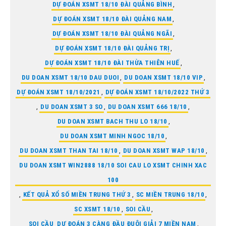
DỰ ĐOÁN XSMT 18/10 ĐÀI QUẢNG BÌNH
,
DỰ ĐOÁN XSMT 18/10 ĐÀI QUẢNG NAM
,
DỰ ĐOÁN XSMT 18/10 ĐÀI QUẢNG NGÃI
,
DỰ ĐOÁN XSMT 18/10 ĐÀI QUẢNG TRỊ
,
DỰ ĐOÁN XSMT 18/10 ĐÀI THỪA THIÊN HUẾ
,
DU DOAN XSMT 18/10 DAU DUOI
,
DU DOAN XSMT 18/10 VIP
,
DỰ ĐOÁN XSMT 18/10/2021
,
DỰ ĐOÁN XSMT 18/10/2022 THỨ 3
,
DU DOAN XSMT 3 SO
,
DU DOAN XSMT 666 18/10
,
DU DOAN XSMT BACH THU LO 18/10
,
DU DOAN XSMT MINH NGOC 18/10
,
DU DOAN XSMT THAN TAI 18/10
,
DU DOAN XSMT WAP 18/10
,
DU DOAN XSMT WIN2888 18/10 SOI CAU LO XSMT CHINH XAC
100
,
KẾT QUẢ XỔ SỐ MIỀN TRUNG THỨ 3
,
SC MIỀN TRUNG 18/10
,
SC XSMT 18/10
,
SOI CẦU
,
SOI CẦU DỰ ĐOÁN 3 CÀNG ĐẦU ĐUÔI GIẢI 7 MIỀN NAM
,