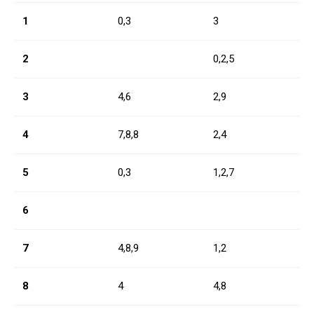
1
0,3
3
2
0,2,
5
3
4,6
2,9
4
7,8,8
2,4
5
0,3
1,2,7
6
7
4,8,9
1,2
8
4
4,8