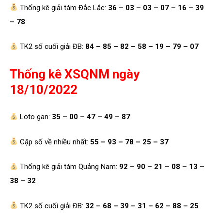
Thống kê giải tám Đắc Lắc:
36 – 03 – 03 – 07 – 16 – 39
– 78
TK2 số cuối giải ĐB:
84 – 85 – 82 – 58 – 19 – 79 – 07
Thống kê XSQNM ngày
18/10/2022
Loto gan:
35 – 00 – 47 – 49 – 87
Cặp số về nhiều nhất:
55 – 93 – 78 – 25 – 37
Thống kê giải tám Quảng Nam:
92 – 90 – 21 – 08 – 13 –
38 – 32
TK2 số cuối giải ĐB:
32 – 68 – 39 – 31 – 62 – 88 – 25