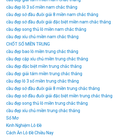
cầu đẹp lô 3 số miền nam chắc thắng
cầu đẹp sớ đầu đuôi giải 8 miền nam chắc thắng
cầu đẹp sớ đầu đuôi giải đặc biệt miền nam chắc thắng
cầu đẹp song thủ lô miền nam chắc thắng
cầu đẹp xíu chủ miền nam chắc thắng
CHỐT SỐ MIỀN TRUNG
cầu đẹp bao lô miền trung chắc thắng
cầu đẹp cặp xíu chủ miền trung chắc thắng
cầu đẹp đặc biệt miền trung chắc thắng
cầu đẹp giải tám miền trung chắc thắng
cầu đẹp lô 3 số miền trung chắc thắng
cầu đẹp sớ đầu đuôi giải 8 miền trung chắc thắng
cầu đẹp sớ đầu đuôi giải đặc biệt miền trung chắc thắng
cầu đẹp song thủ lô miền trung chắc thắng
cầu đẹp xíu chủ miền trung chắc thắng
Sổ Mơ
Kinh Nghiệm Lô Đề
Cách Ăn Lô Đề Chiều Nay