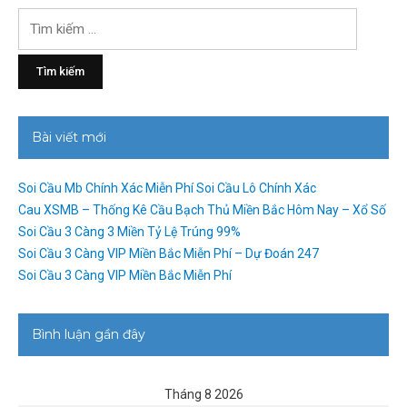
Tìm
kiếm
cho:
Bài viết mới
Soi Cầu Mb Chính Xác Miễn Phí Soi Cầu Lô Chính Xác
Cau XSMB – Thống Kê Cầu Bạch Thủ Miền Bắc Hôm Nay – Xổ Số
Soi Cầu 3 Càng 3 Miền Tỷ Lệ Trúng 99%
Soi Cầu 3 Càng VIP Miền Bắc Miễn Phí – Dự Đoán 247
Soi Cầu 3 Càng VIP Miền Bắc Miễn Phí
Bình luận gần đây
Tháng 8 2026