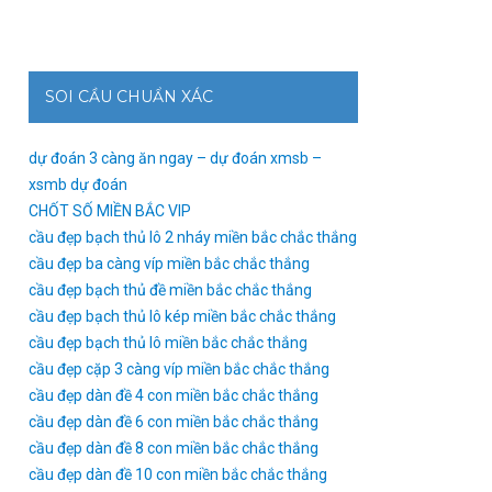
SOI CẦU CHUẨN XÁC
dự đoán 3 càng ăn ngay – dự đoán xmsb –
xsmb dự đoán
CHỐT SỐ MIỀN BẮC VIP
cầu đẹp bạch thủ lô 2 nháy miền bắc chắc thắng
cầu đẹp ba càng víp miền bắc chắc thắng
cầu đẹp bạch thủ đề miền bắc chắc thắng
cầu đẹp bạch thủ lô kép miền bắc chắc thắng
cầu đẹp bạch thủ lô miền bắc chắc thắng
cầu đẹp cặp 3 càng víp miền bắc chắc thắng
cầu đẹp dàn đề 4 con miền bắc chắc thắng
cầu đẹp dàn đề 6 con miền bắc chắc thắng
cầu đẹp dàn đề 8 con miền bắc chắc thắng
cầu đẹp dàn đề 10 con miền bắc chắc thắng