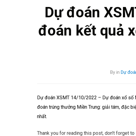
Dự đoán XSM
đoán kết quả x
By in
Dự đoá
Dự đoán XSMT 14/10/2022 – Dự đoán xổ số Miề
đoán trúng thưởng Miền Trung: giải tám, đặc biệ
nhất.
Thank you for reading this post, don't forget to