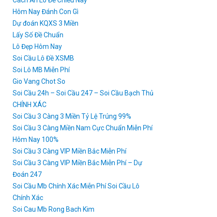
Cách Ăn Lô Đề Chiều Nay
Hôm Nay Đánh Con Gì
Dự đoán KQXS 3 Miền
Lấy Số Đề Chuẩn
Lô Đẹp Hôm Nay
Soi Cầu Lô Đề XSMB
Soi Lô MB Miễn Phí
Gio Vang Chot So
Soi Cầu 24h – Soi Cầu 247 – Soi Cầu Bạch Thủ
CHÍNH XÁC
Soi Cầu 3 Càng 3 Miền Tỷ Lệ Trúng 99%
Soi Cầu 3 Càng Miền Nam Cực Chuẩn Miễn Phí
Hôm Nay 100%
Soi Cầu 3 Càng VIP Miền Bắc Miễn Phí
Soi Cầu 3 Càng VIP Miền Bắc Miễn Phí – Dự
Đoán 247
Soi Cầu Mb Chính Xác Miễn Phí Soi Cầu Lô
Chính Xác
Soi Cau Mb Rong Bach Kim