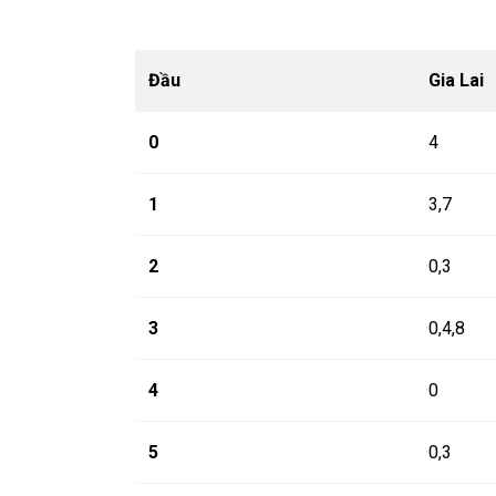
Đầu
Gia Lai
0
4
1
3,7
2
0,3
3
0,4,8
4
0
5
0,3