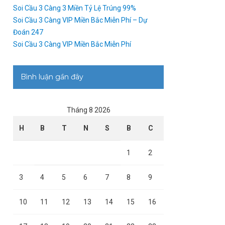
Soi Cầu 3 Càng 3 Miền Tỷ Lệ Trúng 99%
Soi Cầu 3 Càng VIP Miền Bắc Miễn Phí – Dự
Đoán 247
Soi Cầu 3 Càng VIP Miền Bắc Miễn Phí
Bình luận gần đây
Tháng 8 2026
H
B
T
N
S
B
C
1
2
3
4
5
6
7
8
9
10
11
12
13
14
15
16