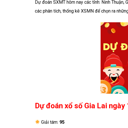
Dự đoán SXMT hôm nay các tỉnh: Ninh Thuận, G
các phân tích, thống kê XSMN để chọn ra những
Dự đoán xổ số Gia Lai ngày
Giải tám:
95