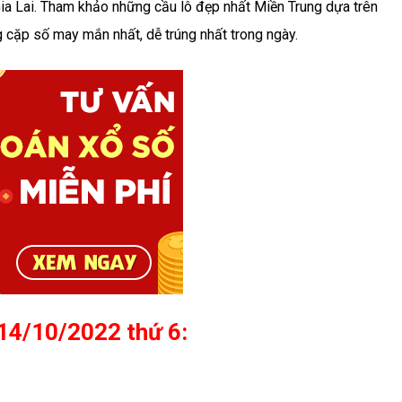
ia Lai. Tham khảo những cầu lô đẹp nhất Miền Trung dựa trên
 cặp số may mắn nhất, dễ trúng nhất trong ngày.
 14/10/2022 thứ 6: