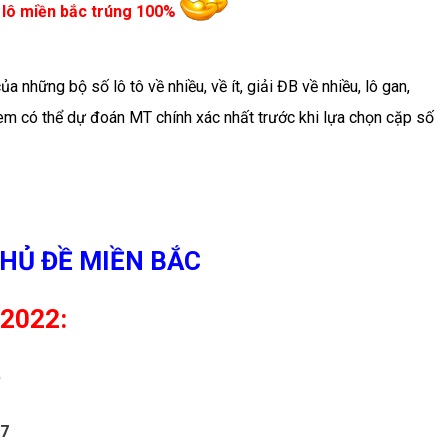
 lô miền bắc trúng 100%
 những bộ số lô tô về nhiều, về ít, giải ĐB về nhiều, lô gan,
h em có thể dự đoán MT chính xác nhất trước khi lựa chọn cặp số
HỦ ĐỀ MIỀN BẮC
/2022:
5
37