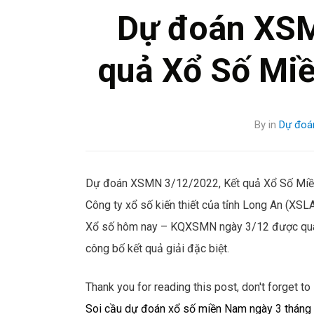
Dự đoán XSM
quả Xổ Số Mi
By in
Dự đoá
Dự đoán XSMN 3/12/2022, Kết quả Xổ Số Mi
Công ty xổ số kiến thiết của tỉnh Long An (XS
Xổ số hôm nay – KQXSMN ngày 3/12 được quay t
công bố kết quả giải đặc biệt.
Thank you for reading this post, don't forget to
Soi cầu dự đoán xổ số miền Nam ngày 3 tháng 1