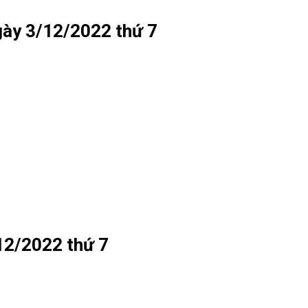
gày 3/12/2022 thứ 7
12/2022 thứ 7