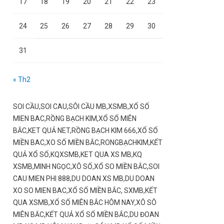
17
18
19
20
21
22
23
24
25
26
27
28
29
30
31
« Th2
SOI CẦU,SOI CAU,SÔI CẦU MB,XSMB,XỔ SỐ
MIEN BAC,RỒNG BẠCH KIM,XỔ SỐ MIÊN
BẮC,KET QUẢ NET,RỒNG BẠCH KIM 666,XỔ SỐ
MIỀN BAC,XO SỐ MIỀN BẮC,RONGBẠCHKIM,KẾT
QUẢ XỔ SỐ,KQXSMB,KET QUA XS MB,KQ
XSMB,MINH NGỌC,XÔ SỐ,XỔ SO MIỀN BẮC,SOI
CAU MIEN PHI 888,DU DOAN XS MB,DU DOAN
XO SO MIEN BAC,XỔ SỐ MIỀN BẮC, SXMB,KẾT
QUA XSMB,XỔ SỐ MIÊN BẮC HÔM NAY,XÔ SÔ
MIÊN BĂC,KẾT QUẢ XỔ SỐ MIỀN BẮC,DU ĐOAN