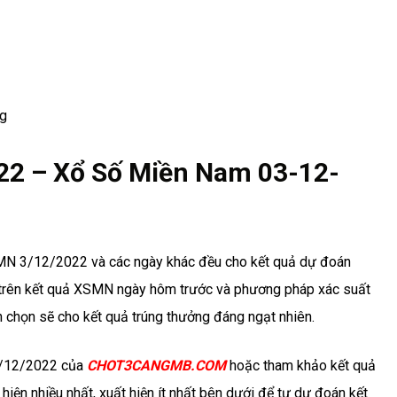
ng
2 – Xổ Số Miền Nam 03-12-
MN 3/12/2022 và các ngày khác đều cho kết quả dự đoán
ựa trên kết quả XSMN ngày hôm trước và phương pháp xác suất
n chọn sẽ cho kết quả trúng thưởng đáng ngạt nhiên.
3/12/2022 của
CHOT3CANGMB.COM
hoặc tham khảo kết quả
iện nhiều nhất, xuất hiện ít nhất bên dưới để tự dự đoán kết