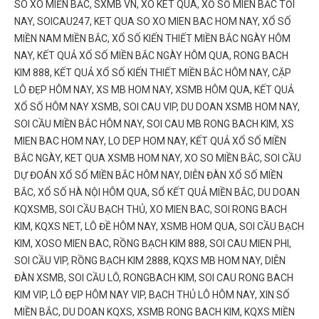
SO XO MIỀN BẮC, SXMB VN, XO KET QUA, XỔ SỐ MIỀN BẮC TỐI
NAY, SOICAU247, KET QUA SO XO MIEN BAC HOM NAY, XỔ SỐ
MIỀN NAM MIỀN BẮC, XỔ SỐ KIẾN THIẾT MIỀN BẮC NGÀY HÔM
NAY, KẾT QUẢ XỔ SỐ MIỀN BẮC NGÀY HÔM QUA, RONG BACH
KIM 888, KẾT QUẢ XỔ SỐ KIẾN THIẾT MIỀN BẮC HÔM NAY, CẶP
LÔ ĐẸP HÔM NAY, XS MB HOM NAY, XSMB HÔM QUA, KẾT QUẢ
XỔ SỐ HÔM NAY XSMB, SOI CAU VIP, DU DOAN XSMB HOM NAY,
SOI CẦU MIỀN BẮC HÔM NAY, SOI CAU MB RONG BACH KIM, XS
MIEN BAC HOM NAY, LO DEP HOM NAY, KẾT QUẢ XỔ SỐ MIỀN
BẮC NGÀY, KET QUA XSMB HOM NAY, XO SO MIỀN BẮC, SOI CẦU
DỰ ĐOÁN XỔ SỐ MIỀN BẮC HÔM NAY, DIỄN ĐÀN XỔ SỐ MIỀN
BẮC, XỔ SỐ HÀ NỘI HÔM QUA, SỔ KẾT QUẢ MIỀN BẮC, DU DOAN
KQXSMB, SOI CẦU BẠCH THỦ, XO MIEN BAC, SOI RONG BACH
KIM, KQXS NET, LÔ ĐỀ HÔM NAY, XSMB HOM QUA, SOI CẦU BẠCH
KIM, XOSO MIEN BAC, RỒNG BẠCH KIM 888, SOI CAU MIEN PHI,
SOI CẦU VIP, RỒNG BẠCH KIM 2888, KQXS MB HOM NAY, DIỄN
ĐÀN XSMB, SOI CẦU LÔ, RONGBACH KIM, SOI CAU RONG BACH
KIM VIP, LÔ ĐẸP HÔM NAY VIP, BẠCH THỦ LÔ HÔM NAY, XIN SỐ
MIỀN BẮC, DU DOAN KQXS, XSMB RONG BACH KIM, KQXS MIỀN