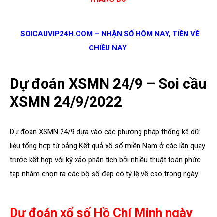
SOICAUVIP24H.COM – NHẬN SỐ HÔM NAY, TIỀN VỀ
CHIỀU NAY
Dự đoán XSMN 24/9 – Soi cầu
XSMN 24/9/2022
Dự đoán XSMN 24/9 dựa vào các phương pháp thống kê dữ
liệu tổng hợp từ bảng Kết quả xổ số miền Nam ở các lần quay
trước kết hợp với kỹ xảo phân tích bởi nhiều thuật toán phức
tạp nhằm chọn ra các bộ số đẹp có tỷ lệ về cao trong ngày.
Dự đoán xổ số Hồ Chí Minh ngày