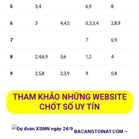
5
3,4
6,9
8
6
3
4,4,
5
0,3,3,4
2,8,9
7
7
6,9
8
2,4,6,9
5,6
1,2
4
9
2,5,8
3,3,9
9
0,8
THAM KHẢO NHỮNG WEBSITE
CHỐT SỐ UY TÍN
BACANGTOINAY.COM –