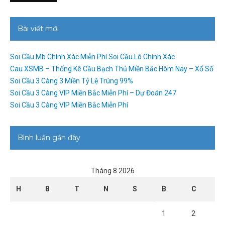
Bài viết mới
Soi Cầu Mb Chính Xác Miễn Phí Soi Cầu Lô Chính Xác
Cau XSMB – Thống Kê Cầu Bạch Thủ Miền Bắc Hôm Nay – Xổ Số
Soi Cầu 3 Càng 3 Miền Tỷ Lệ Trúng 99%
Soi Cầu 3 Càng VIP Miền Bắc Miễn Phí – Dự Đoán 247
Soi Cầu 3 Càng VIP Miền Bắc Miễn Phí
Bình luận gần đây
Tháng 8 2026
H
B
T
N
S
B
C
1
2