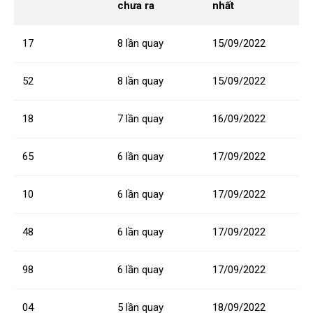
chưa ra
nhất
17
8 lần quay
15/09/2022
52
8 lần quay
15/09/2022
18
7 lần quay
16/09/2022
65
6 lần quay
17/09/2022
10
6 lần quay
17/09/2022
48
6 lần quay
17/09/2022
98
6 lần quay
17/09/2022
04
5 lần quay
18/09/2022