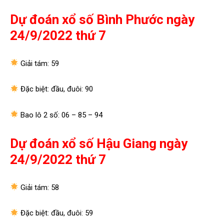
Dự đoán xổ số Bình Phước ngày
24/9/2022 thứ 7
Giải tám: 59
Đặc biệt: đầu, đuôi: 90
Bao lô 2 số: 06 – 85 – 94
Dự đoán xổ số Hậu Giang ngày
24/9/2022 thứ 7
Giải tám: 58
Đặc biệt: đầu, đuôi: 59