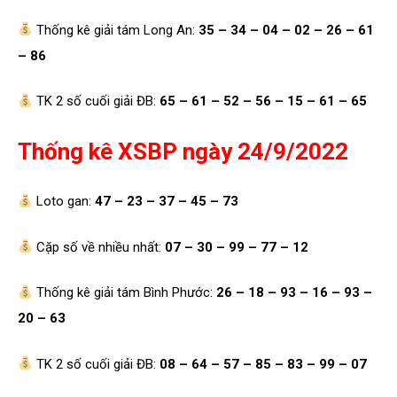
Thống kê giải tám Long An:
35 – 34 – 04 – 02 – 26 – 61
– 86
TK 2 số cuối giải ĐB:
65 – 61 – 52 – 56 – 15 – 61 – 65
Thống kê XSBP ngày 24/9/2022
Loto gan:
47 – 23 – 37 – 45 – 73
Cặp số về nhiều nhất:
07 – 30 – 99 – 77 – 12
Thống kê giải tám Bình Phước:
26 – 18 – 93 – 16 – 93 –
20 – 63
TK 2 số cuối giải ĐB:
08 – 64 – 57 – 85 – 83 – 99 – 07