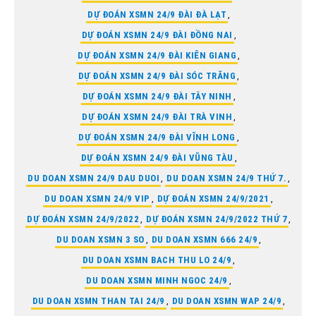
DỰ ĐOÁN XSMN 24/9 ĐÀI ĐÀ LẠT
,
DỰ ĐOÁN XSMN 24/9 ĐÀI ĐỒNG NAI
,
DỰ ĐOÁN XSMN 24/9 ĐÀI KIÊN GIANG
,
DỰ ĐOÁN XSMN 24/9 ĐÀI SÓC TRĂNG
,
DỰ ĐOÁN XSMN 24/9 ĐÀI TÂY NINH
,
DỰ ĐOÁN XSMN 24/9 ĐÀI TRÀ VINH
,
DỰ ĐOÁN XSMN 24/9 ĐÀI VĨNH LONG
,
DỰ ĐOÁN XSMN 24/9 ĐÀI VŨNG TÀU
,
DU DOAN XSMN 24/9 DAU DUOI
,
DU DOAN XSMN 24/9 THỨ 7.
,
DU DOAN XSMN 24/9 VIP
,
DỰ ĐOÁN XSMN 24/9/2021
,
DỰ ĐOÁN XSMN 24/9/2022
,
DỰ ĐOÁN XSMN 24/9/2022 THỨ 7
,
DU DOAN XSMN 3 SO
,
DU DOAN XSMN 666 24/9
,
DU DOAN XSMN BACH THU LO 24/9
,
DU DOAN XSMN MINH NGOC 24/9
,
DU DOAN XSMN THAN TAI 24/9
,
DU DOAN XSMN WAP 24/9
,