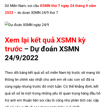
Số Miền Nam, soi cầu
XSMN thứ 7 ngày 24 tháng 9 năm
2022
– du doan XSMN 24/9 thứ 7.
Xem lại kết quả XSMN kỳ
trước
– Dự đoán XSMN
24/9/2022
Theo dõi bảng kết quả xổ số miền Nam kỳ trước sẽ mang tới
thông tin chính xác nhất cho anh em về các con số đã ra
cùng ngày nhưng trước đó một tuần. Có thể khẳng định, kết
quả xổ số là một trong những yếu tố quan trọng hàng đầu hỗ
trợ anh em thuận tiện soi cầu lô cũng như phân tích các cặp