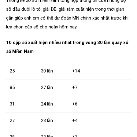
Thống kê xổ số miền Nam tổng hợp thông tin của những bộ
số đầu đuôi lô tô, giải ĐB, giải tám xuất hiện trong thời gian
gần giúp anh em có thể dự đoán MN chính xác nhất trước khi
lựa chọn cặp số cho ngày hôm nay.
10 cặp số xuất hiện nhiều nhất trong vòng 30 lần quay xổ
số Miền Nam
25
30 lần
+14
85
27 lần
+7
31
24 lần
+6
27
23 lần
+4
28
23 lần
+7