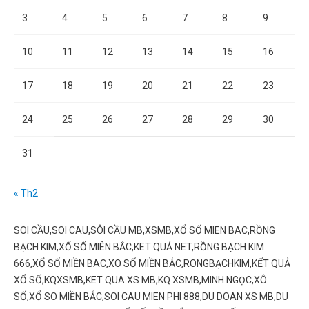
3
4
5
6
7
8
9
10
11
12
13
14
15
16
17
18
19
20
21
22
23
24
25
26
27
28
29
30
31
« Th2
SOI CẦU,SOI CAU,SÔI CẦU MB,XSMB,XỔ SỐ MIEN BAC,RỒNG
BẠCH KIM,XỔ SỐ MIÊN BẮC,KET QUẢ NET,RỒNG BẠCH KIM
666,XỔ SỐ MIỀN BAC,XO SỐ MIỀN BẮC,RONGBẠCHKIM,KẾT QUẢ
XỔ SỐ,KQXSMB,KET QUA XS MB,KQ XSMB,MINH NGỌC,XÔ
SỐ,XỔ SO MIỀN BẮC,SOI CAU MIEN PHI 888,DU DOAN XS MB,DU