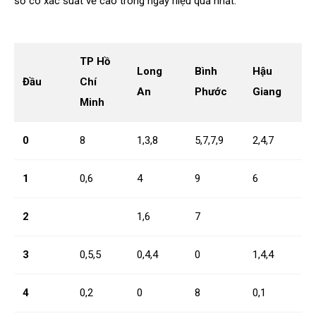
số có xác suất về cao trong ngày hiệu quả nhất.
TP Hồ
Long
Bình
Hậu
Đầu
Chí
An
Phước
Giang
Minh
0
8
1,3,8
5,
7
,7,9
2,4,7
1
0,6
4
9
6
2
1,6
7
3
0,
5
,5
0,4,4
0
1,4,4
4
0,2
0
8
0,
1