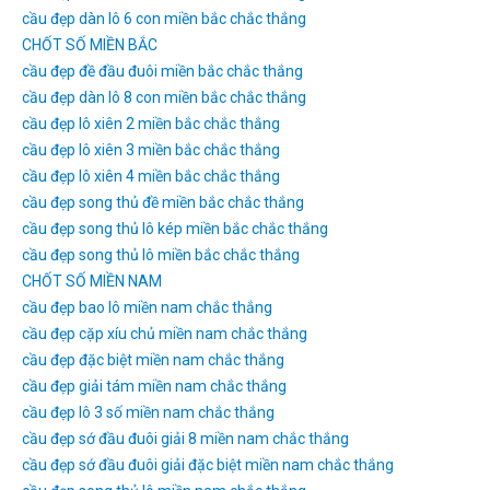
cầu đẹp dàn lô 6 con miền bắc chắc thắng
CHỐT SỐ MIỀN BẮC
cầu đẹp đề đầu đuôi miền bắc chắc thắng
cầu đẹp dàn lô 8 con miền bắc chắc thắng
cầu đẹp lô xiên 2 miền bắc chắc thắng
cầu đẹp lô xiên 3 miền bắc chắc thắng
cầu đẹp lô xiên 4 miền bắc chắc thắng
cầu đẹp song thủ đề miền bắc chắc thắng
cầu đẹp song thủ lô kép miền bắc chắc thắng
cầu đẹp song thủ lô miền bắc chắc thắng
CHỐT SỐ MIỀN NAM
cầu đẹp bao lô miền nam chắc thắng
cầu đẹp cặp xíu chủ miền nam chắc thắng
cầu đẹp đặc biệt miền nam chắc thắng
cầu đẹp giải tám miền nam chắc thắng
cầu đẹp lô 3 số miền nam chắc thắng
cầu đẹp sớ đầu đuôi giải 8 miền nam chắc thắng
cầu đẹp sớ đầu đuôi giải đặc biệt miền nam chắc thắng