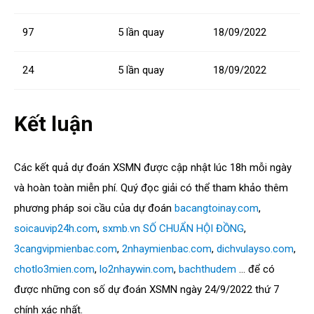
97
5 lần quay
18/09/2022
24
5 lần quay
18/09/2022
Kết luận
Các kết quả dự đoán XSMN được cập nhật lúc 18h mỗi ngày
và hoàn toàn miễn phí. Quý đọc giải có thể tham khảo thêm
phương pháp soi cầu của dự đoán
bacangtoinay.com
,
soicauvip24h.com
,
sxmb.vn SỐ CHUẨN HỘI ĐỒNG
,
3cangvipmienbac.com
,
2nhaymienbac.com
,
dichvulayso.com
,
chotlo3mien.com
,
lo2nhaywin.com
,
bachthudem
… để có
được những con số dự đoán XSMN ngày 24/9/2022 thứ 7
chính xác nhất.