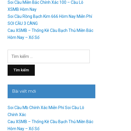
Soi Cầu Miền Bắc Chính Xác 100 – Cầu Lô
XSMB Hôm Nay
Soi Cầu Rồng Bạch Kim 666 Hôm Nay Miễn Phí
SOI CẦU 3 CÀNG
Cau XSMB – Thống Kê Cầu Bạch Thủ Miền Bắc
Hôm Nay – Xổ Số
Tìm
kiếm
cho:
Bài viết mới
Soi Cầu Mb Chính Xác Miễn Phí Soi Cầu Lô
Chính Xác
Cau XSMB – Thống Kê Cầu Bạch Thủ Miền Bắc
Hôm Nay – Xổ Số