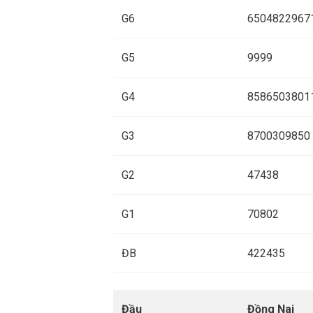
G6
6504
8229
67
G5
9999
G4
85865
03801
G3
87003
09850
G2
47438
G1
70802
ĐB
422435
Đầu
Đồng Nai