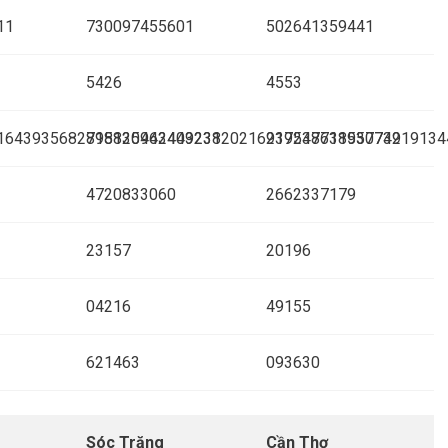
11
7300
9745
5601
5026
4135
9441
5426
4553
16439
35682
79883
81512
09634
54424
03238
49231
20216
93953
21724
86189
77315
30739
57742
19134
47208
33060
26623
37179
23157
20196
04216
49155
621463
093630
Sóc Trăng
Cần Thơ