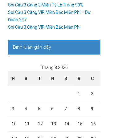
Soi Cầu 3 Càng 3 Miền Tỷ Lệ Trúng 99%
Soi Cầu 3 Càng VIP Miền Bắc Miễn Phí – Dự
Đoán 247
Soi Cầu 3 Càng VIP Miền Bắc Miễn Phí
Bình luận gần đây
Tháng 8 2026
H
B
T
N
S
B
C
1
2
3
4
5
6
7
8
9
10
11
12
13
14
15
16