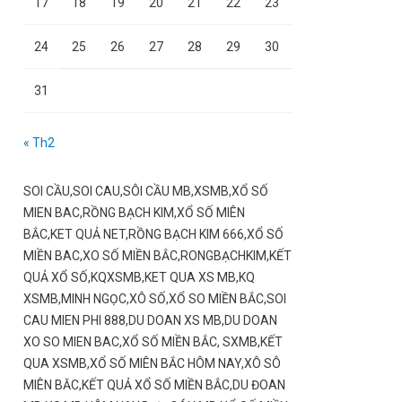
17
18
19
20
21
22
23
24
25
26
27
28
29
30
31
« Th2
SOI CẦU,SOI CAU,SÔI CẦU MB,XSMB,XỔ SỐ
MIEN BAC,RỒNG BẠCH KIM,XỔ SỐ MIÊN
BẮC,KET QUẢ NET,RỒNG BẠCH KIM 666,XỔ SỐ
MIỀN BAC,XO SỐ MIỀN BẮC,RONGBẠCHKIM,KẾT
QUẢ XỔ SỐ,KQXSMB,KET QUA XS MB,KQ
XSMB,MINH NGỌC,XÔ SỐ,XỔ SO MIỀN BẮC,SOI
CAU MIEN PHI 888,DU DOAN XS MB,DU DOAN
XO SO MIEN BAC,XỔ SỐ MIỀN BẮC, SXMB,KẾT
QUA XSMB,XỔ SỐ MIÊN BẮC HÔM NAY,XÔ SÔ
MIÊN BĂC,KẾT QUẢ XỔ SỐ MIỀN BẮC,DU ĐOAN