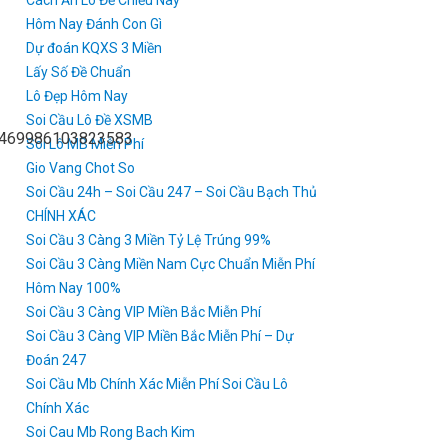
Cách Ăn Lô Đề Chiều Nay
Hôm Nay Đánh Con Gì
Dự đoán KQXS 3 Miền
Lấy Số Đề Chuẩn
Lô Đẹp Hôm Nay
Soi Cầu Lô Đề XSMB
46998
61038
23583
Soi Lô MB Miễn Phí
Gio Vang Chot So
Soi Cầu 24h – Soi Cầu 247 – Soi Cầu Bạch Thủ
CHÍNH XÁC
Soi Cầu 3 Càng 3 Miền Tỷ Lệ Trúng 99%
Soi Cầu 3 Càng Miền Nam Cực Chuẩn Miễn Phí
Hôm Nay 100%
Soi Cầu 3 Càng VIP Miền Bắc Miễn Phí
Soi Cầu 3 Càng VIP Miền Bắc Miễn Phí – Dự
Đoán 247
Soi Cầu Mb Chính Xác Miễn Phí Soi Cầu Lô
Chính Xác
Soi Cau Mb Rong Bach Kim