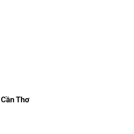
 Cần Thơ