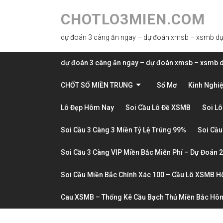
CHOTLO3MIEN.COM
dự đoán 3 càng ăn ngay – dự đoán xmsb – xsmb d
dự đoán 3 càng ăn ngay – dự đoán xmsb – xsmb 
CHỐT SỐ MIỀN TRUNG
Sổ Mơ
Kinh Nghi
Lô Đẹp Hôm Nay
Soi Cầu Lô Đề XSMB
Soi Lô
Soi Cầu 3 Càng 3 Miền Tỷ Lệ Trúng 99%
Soi Cầu
Soi Cầu 3 Càng VIP Miền Bắc Miễn Phí – Dự Đoán 
Soi Cầu Miền Bắc Chính Xác 100 – Cầu Lô XSMB 
Cau XSMB – Thống Kê Cầu Bạch Thủ Miền Bắc Hôm