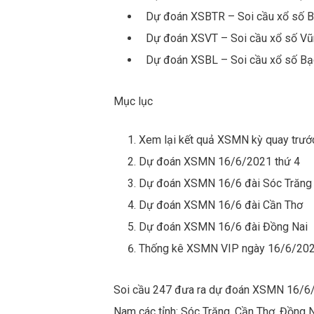
Dự đoán XSBTR – Soi cầu xổ số B
Dự đoán XSVT – Soi cầu xổ số Vũ
Dự đoán XSBL – Soi cầu xổ số Bạ
Mục lục
Xem lại kết quả XSMN kỳ quay trướ
Dự đoán XSMN 16/6/2021 thứ 4
Dự đoán XSMN 16/6 đài Sóc Trăng
Dự đoán XSMN 16/6 đài Cần Thơ
Dự đoán XSMN 16/6 đài Đồng Nai
Thống kê XSMN VIP ngày 16/6/20
Soi cầu 247 đưa ra dự đoán XSMN 16/6/2
Nam các tỉnh: Sóc Trăng, Cần Thơ, Đồng 