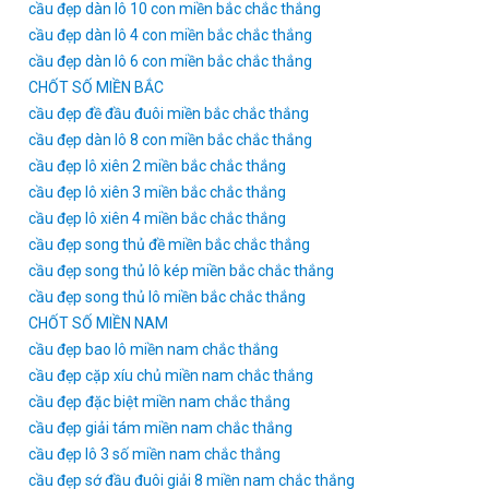
cầu đẹp dàn lô 10 con miền bắc chắc thắng
cầu đẹp dàn lô 4 con miền bắc chắc thắng
cầu đẹp dàn lô 6 con miền bắc chắc thắng
CHỐT SỐ MIỀN BẮC
cầu đẹp đề đầu đuôi miền bắc chắc thắng
cầu đẹp dàn lô 8 con miền bắc chắc thắng
cầu đẹp lô xiên 2 miền bắc chắc thắng
cầu đẹp lô xiên 3 miền bắc chắc thắng
cầu đẹp lô xiên 4 miền bắc chắc thắng
cầu đẹp song thủ đề miền bắc chắc thắng
cầu đẹp song thủ lô kép miền bắc chắc thắng
cầu đẹp song thủ lô miền bắc chắc thắng
CHỐT SỐ MIỀN NAM
cầu đẹp bao lô miền nam chắc thắng
cầu đẹp cặp xíu chủ miền nam chắc thắng
cầu đẹp đặc biệt miền nam chắc thắng
cầu đẹp giải tám miền nam chắc thắng
cầu đẹp lô 3 số miền nam chắc thắng
cầu đẹp sớ đầu đuôi giải 8 miền nam chắc thắng