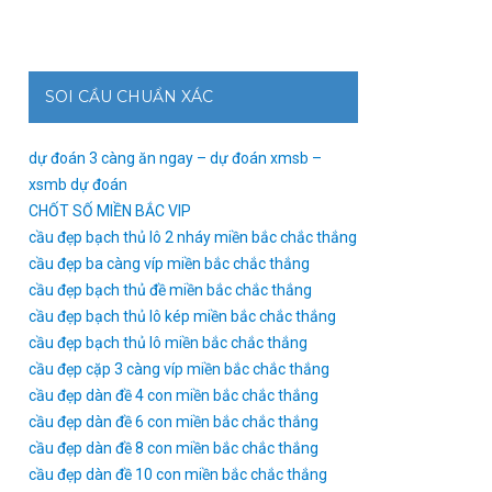
SOI CẦU CHUẨN XÁC
dự đoán 3 càng ăn ngay – dự đoán xmsb –
xsmb dự đoán
CHỐT SỐ MIỀN BẮC VIP
cầu đẹp bạch thủ lô 2 nháy miền bắc chắc thắng
cầu đẹp ba càng víp miền bắc chắc thắng
cầu đẹp bạch thủ đề miền bắc chắc thắng
cầu đẹp bạch thủ lô kép miền bắc chắc thắng
cầu đẹp bạch thủ lô miền bắc chắc thắng
cầu đẹp cặp 3 càng víp miền bắc chắc thắng
cầu đẹp dàn đề 4 con miền bắc chắc thắng
cầu đẹp dàn đề 6 con miền bắc chắc thắng
cầu đẹp dàn đề 8 con miền bắc chắc thắng
cầu đẹp dàn đề 10 con miền bắc chắc thắng