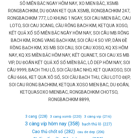
SÔ MIÊN BĂC NGAY HÔM NAY, XO MIEN BẮC, XSMB
RONGBACHKIM, DU ĐOAN KET QUA XSMB, RONGBACHKIM 247,
RONGBACHKIM 777, LO KHUNG 1 NGAY, SOI CAU MIEN BẮC, CAU
LOTO, SOI CAU 3CANG, CẦU RÔNG BACH KIM, KETQUA XOSO,
KẾT QUẢ XỔ SỐ MIÊN BẮC NGÀY HÔM NAY, SOI CÂU MB RÔNG
BACH KIM, RONG VANG BẠCH KIM, SOI CÂU 4 SO VIP, DÀN ĐỀ
RỒNG BẠCH KIM, XS MB SOI CAU, SOI CAU XOSO, KQ XS HÔM
NAY, KQ XS MIỀN BẮC HÔM NAY, KẾT QUANET, SOI CAU XS MB
VIP, DU ĐOÁN KẾT QUẢ XỔ SỐ MIỀN BẮC, LÔ DEP HÔM NAY, SOI
CÂU 9999, BACH THU LÔ, SOI CẦU BAC NHO, KET QUAXOSO, SOI
CÂU 6666, KET QUA XÔ SỐ, SOI CẦU BẠCH THU, CẦU LOTO ĐẸP,
SOI CAU RONG BACHKIM, KETQUA XOSO MIEN BAC, DU ĐOÁN,
KETQUASOXO MIENBAC, RONGBACHKIM CHOTSO,
RONGBACHKIM 8899,
3 cang
(228)
3 cang xsmb
(220)
3 càng vip
(216)
3 càng víp hôm nay
(358)
bạch thủ lô
(227)
Cao thủ chốt số
(282)
cau de dep
(206)