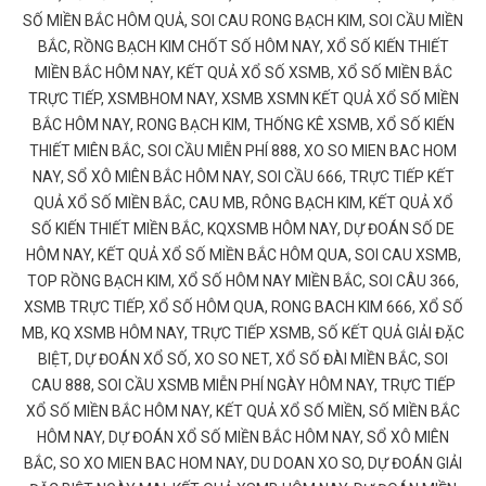
SỐ MIỀN BẮC HÔM QUẢ, SOI CAU RONG BẠCH KIM, SOI CẦU MIỀN
BẮC, RỒNG BẠCH KIM CHỐT SỐ HÔM NAY, XỔ SỐ KIẾN THIẾT
MIỀN BẮC HÔM NAY, KẾT QUẢ XỔ SỐ XSMB, XỔ SỐ MIỀN BẮC
TRỰC TIẾP, XSMBHOM NAY, XSMB XSMN KẾT QUẢ XỔ SỐ MIỀN
BẮC HÔM NAY, RONG BẠCH KIM, THỐNG KÊ XSMB, XỔ SỐ KIẾN
THIẾT MIÊN BẮC, SOI CẦU MIỄN PHÍ 888, XO SO MIEN BAC HOM
NAY, SỔ XÔ MIÊN BẮC HÔM NAY, SOI CẦU 666, TRỰC TIẾP KẾT
QUẢ XỔ SỐ MIỀN BẮC, CAU MB, RÔNG BẠCH KIM, KẾT QUẢ XỔ
SỐ KIẾN THIẾT MIỀN BẮC, KQXSMB HÔM NAY, DỰ ĐOÁN SỐ DE
HÔM NAY, KẾT QUẢ XỔ SỐ MIỀN BẮC HÔM QUA, SOI CAU XSMB,
TOP RỒNG BẠCH KIM, XỔ SỐ HÔM NAY MIỀN BẮC, SOI CÂU 366,
XSMB TRỰC TIẾP, XỔ SỐ HÔM QUA, RONG BACH KIM 666, XỔ SỐ
MB, KQ XSMB HÔM NAY, TRỰC TIẾP XSMB, SỐ KẾT QUẢ GIẢI ĐẶC
BIỆT, DỰ ĐOÁN XỔ SỐ, XO SO NET, XỔ SỐ ĐÀI MIỀN BẮC, SOI
CAU 888, SOI CẦU XSMB MIỄN PHÍ NGÀY HÔM NAY, TRỰC TIẾP
XỔ SỐ MIỀN BẮC HÔM NAY, KẾT QUẢ XỔ SỐ MIỀN, SỐ MIỀN BẮC
HÔM NAY, DỰ ĐOÁN XỔ SỐ MIỀN BẮC HÔM NAY, SỔ XÔ MIÊN
BẮC, SO XO MIEN BAC HOM NAY, DU DOAN XO SO, DỰ ĐOÁN GIẢI