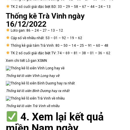
TK 2 số cuối giải đặc biệt BD: 33 – 29 – 58 – 67 – 44 – 24 – 13
Thống kê Trà Vinh ngày
16/12/2022
Loto gan: 86 – 24 – 27 – 13 – 12
Cặp số về nhiều nhất: 53 – 01 – 92 – 19 – 62
Thống kê giải tám Trà Vinh: 80 – 50 – 14 – 25 – 91 – 60 – 48
TK 2 số cuối giải đặc biệt TV: 74 – 69 – 81 – 38 – 01 – 36 – 62
Xem chi tiết Lô gan XSMN
Thống kê lô xiên Vĩnh Long hay về
Thống kê lô xiên Bình Dương hay ra nhất
Thống kê lô xiên Trà Vinh về nhiều
4. Xem lại kết quả
miền Nam ngày