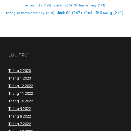
sxmb
(220)
so mien phi
(198)
Số đẹp hôm nay
(194)
đánh đề
(267)
đánh đề 3 càng
(274)
thống kê xsmb hôm nay
(218)
LƯU TRỮ
Tháng 2 2023
Tháng 1 2023
Tháng 12 2022
Tháng 11 2022
Tháng 10 2022
Tháng 9 2022
Tháng 8 2022
Tháng 7 2022