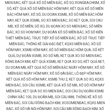
MIEN BAC, KẾT QUẢ XỔ SỐ MIÊN BẮC, XÔ SO, RONGBACHKIM, XỔ
SÔ, KẾT QUẢ XỔ SỐ MIỀN BẮC HÔM NAY, KẾT QUẢ XỔ SỐ MIÊN
BẮC HÔM NAY, XỔ SỐ, DU DOAN XSMB, XÔ SÔ MIÊN BĂC HÔM
NAY, KET QUA XSMB, SO XO MIEN BAC, SO KET QUA, SOI CAU
MB, XỔ SỐ MIỀN, SỐ XO, DU ĐOAN XO SO MIEN BAC, SỐ MIỀN
BẮC, XO SO HOM NAY, DỰ ĐOÁN XỔ SỐ MIỀN BẮC, XỔ SỐ KIẾN
THIẾT MIỀN BẮC, TRỰC TIẾP XỔ SỐ MIỀN BẮC, XỔ SỐ TRỰC TIẾP
MIỀN BẮC, THỐNG KÊ GIẢI ĐẶC BIỆT, KQXS MIỀN BẮC, XÔ SỐ
HÔM NAY, XSMB HÔM NAY, XỔ SỐ MIỀN BẮC HÔM QUA, SỔ KẾT
QUẢ, DỰ ĐOÁN XSMB, XO SỐ MB, KET QUA XO SO MIEN BAC,
RÔNG BACH KIM, KẾT QUẢ XSMB, KET QUA XO SO, KẾT QUẢ NET,
DU DOAN MB, KẾT QUẢ XỔ SỐ MIỀN BẮC NGÀY HÔM NAY, XỔ SỐ
MIỀN BẮC NGÀY HÔM NAY, XỔ SỐ ĐÀI BẮC, LÔ ĐẸP HÔM NAY,
KẾT QUẢ XỔ SỐ HÔM NAY, XSMB THU 2, KET QUA SO XO, KQXS
MIEN BẮC, SOI CẦU XSMB, KẾT QUẢ XỔ SỐ MB, XÔ SỐ HÔM NAY
MIỀN BẮC, KET QUA SO XO MIEN BAC, SOI CẦU DỰ ĐOÁN XSMB
CHÍNH XÁC 100, DU ĐOÁN MB, SOI CẦU 888, THỐNG KÊ XỔ SỐ
MIỀN BẮC, SOI CẦU RỒNG BẠCH KIM, XOSOMIENBAC, KQXS MIEN
BAC, XỔ SỐ HÀ NỘI HÔM NAY, SOI CẦU MB RỒNG BẠCH KIM, XỔ