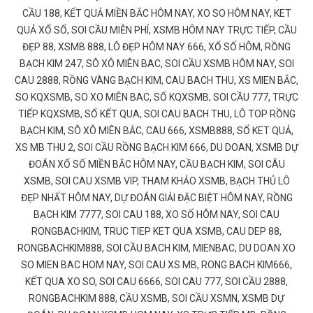
CẦU 188, KẾT QUẢ MIỀN BẮC HÔM NAY, XO SO HÔM NAY, KET
QUẢ XỔ SỐ, SOI CẦU MIỄN PHÍ, XSMB HÔM NAY TRỰC TIẾP, CẦU
ĐẸP 88, XSMB 888, LÔ ĐẸP HÔM NAY 666, XỔ SỐ HÔM, RỒNG
BẠCH KIM 247, SÔ XÔ MIÊN BAC, SOI CẦU XSMB HÔM NAY, SOI
CAU 2888, RỒNG VÀNG BẠCH KIM, CAU BACH THU, XS MIEN BẮC,
SO KQXSMB, SO XO MIÊN BAC, SỐ KQXSMB, SOI CẦU 777, TRỰC
TIẾP KQXSMB, SỔ KẾT QUA, SOI CAU BACH THU, LÔ TOP RỒNG
BẠCH KIM, SÔ XÔ MIÊN BẮC, CAU 666, XSMB888, SỔ KET QUẢ,
XS MB THU 2, SOI CẦU RỒNG BẠCH KIM 666, DU DOAN, XSMB DỰ
ĐOÁN XỔ SỐ MIỀN BẮC HÔM NAY, CẦU BẠCH KIM, SOI CÂU
XSMB, SOI CAU XSMB VIP, THAM KHẢO XSMB, BẠCH THỦ LÔ
ĐẸP NHẤT HÔM NAY, DỰ ĐOÁN GIẢI ĐẶC BIỆT HÔM NAY, RỒNG
BẠCH KIM 7777, SOI CAU 188, XO SỐ HÔM NAY, SOI CAU
RONGBACHKIM, TRUC TIEP KET QUA XSMB, CAU DEP 88,
RONGBACHKIM888, SOI CẦU BACH KIM, MIENBAC, DU DOAN XO
SO MIEN BAC HOM NAY, SOI CAU XS MB, RONG BACH KIM666,
KẾT QUA XO SO, SOI CAU 6666, SOI CAU 777, SOI CẦU 2888,
RONGBACHKIM 888, CẦU XSMB, SOI CẦU XSMN, XSMB DỰ