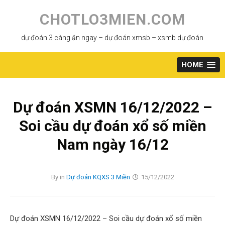
Skip
to
CHOTLO3MIEN.COM
content
dự đoán 3 càng ăn ngay – dự đoán xmsb – xsmb dự đoán
HOME
Dự đoán XSMN 16/12/2022 –
Soi cầu dự đoán xổ số miền
Nam ngày 16/12
By in
Dự đoán KQXS 3 Miền
15/12/2022
Dự đoán XSMN 16/12/2022 – Soi cầu dự đoán xổ số miền