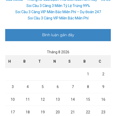
Soi Cầu 3 Càng 3 Miền Tỷ Lệ Trúng 99%
Soi Cầu 3 Càng VIP Miền Bắc Miễn Phí – Dự Đoán 247
Soi Cầu 3 Càng VIP Miền Bắc Miễn Phí
Bình luận gần đây
Tháng 8 2026
H
B
T
N
S
B
C
1
2
3
4
5
6
7
8
9
10
11
12
13
14
15
16
17
18
19
20
21
22
23