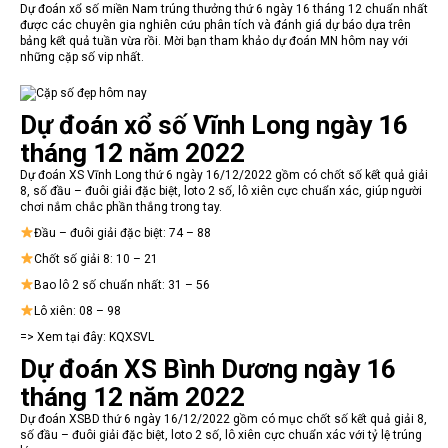
Dự đoán xổ số miền Nam trúng thưởng thứ 6 ngày 16 tháng 12 chuẩn nhất
được các chuyên gia nghiên cứu phân tích và đánh giá dự báo dựa trên
bảng kết quả tuần vừa rồi. Mời bạn tham khảo dự đoán MN hôm nay với
những cặp số vip nhất.
Dự đoán xổ số Vĩnh Long ngày 16
tháng 12 năm 2022
Dự đoán XS Vĩnh Long thứ 6 ngày 16/12/2022 gồm có chốt số kết quả giải
8, số đầu – đuôi giải đặc biệt, loto 2 số, lô xiên cực chuẩn xác, giúp người
chơi nắm chắc phần thắng trong tay.
Đầu – đuôi giải đặc biệt: 74 – 88
Chốt số giải 8: 10 – 21
Bao lô 2 số chuẩn nhất: 31 – 56
Lô xiên: 08 – 98
=> Xem tại đây: KQXSVL
Dự đoán XS Bình Dương ngày 16
tháng 12 năm 2022
Dự đoán XSBD thứ 6 ngày 16/12/2022 gồm có mục chốt số kết quả giải 8,
số đầu – đuôi giải đặc biệt, loto 2 số, lô xiên cực chuẩn xác với tỷ lệ trúng