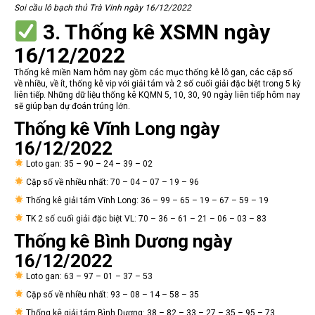
Soi cầu lô bạch thủ Trà Vinh ngày 16/12/2022
3. Thống kê XSMN ngày
16/12/2022
Thống kê miền Nam hôm nay gồm các mục thống kê lô gan, các cặp số
về nhiều, về ít, thống kê vip với giải tám và 2 số cuối giải đặc biệt trong 5 kỳ
liên tiếp. Những dữ liệu thống kê KQMN 5, 10, 30, 90 ngày liên tiếp hôm nay
sẽ giúp bạn dự đoán trúng lớn.
Thống kê Vĩnh Long ngày
16/12/2022
Loto gan: 35 – 90 – 24 – 39 – 02
Cặp số về nhiều nhất: 70 – 04 – 07 – 19 – 96
Thống kê giải tám Vĩnh Long: 36 – 99 – 65 – 19 – 67 – 59 – 19
TK 2 số cuối giải đặc biệt VL: 70 – 36 – 61 – 21 – 06 – 03 – 83
Thống kê Bình Dương ngày
16/12/2022
Loto gan: 63 – 97 – 01 – 37 – 53
Cặp số về nhiều nhất: 93 – 08 – 14 – 58 – 35
Thống kê giải tám Bình Dương: 38 – 82 – 33 – 27 – 35 – 95 – 73