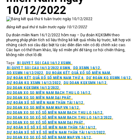
10/12/2022
Bảng kết quả thứ 6 tuần trước ngày 10/12/2022
Dự đoán miền Nam 16/12/2022 hôm nay – Dự đoán KQXSMN theo
phương pháp phân tích số liệu thống kê kết quả nhiều kỳ trước, kết hợp với
những cách soi cầu đặc biệt từ các diễn đàn nên có độ chính xác cao.
Các bạn có thể tham khảo, lấy số miễn phí để tăng cơ hội chiến thắng,
không nên chơi lô đề.
Tags:
BI QUYET SOI CAU 16/12 XSMN
,
BI QUYET SOI CAU 16/12/2022 XSMN
,
DD XSMN 16/12
,
DD XSMN 16/12/2022
,
DU ĐOÁN KẾT QUẢ XỔ SỐ MIỀN NAM
,
DỰ ĐOÁN KẾT QUẢ XỔ SỐ MIỀN NAM THỨ 6
,
DỰ ĐOÁN KQ XSMN 16/12
,
DỰ ĐOÁN KQ XSMN 16/12/2022
,
DU DOAN KQXSMN 16/12
,
DU DOAN KQXSMN 16/12/2022
,
DU DOAN XO SO MIỀN NAM BACH THU LO 16/12
,
DU DOAN XO SO MIỀN NAM DẠI PHÁT
,
DỰ ĐOÁN XỔ SỐ MIỀN NAM THẦN TÀI 16/12
,
DU DOAN XO SO MIỀN NAM WAP.VN 16/12
,
DU DOAN XO SO XỔ SỐ MIỀN NAM BACH THU LO 16/12
,
DU DOAN XO SO XỔ SỐ MIỀN NAM BACH THU LO 16/12/2022
,
DU DOAN XO SO XỔ SỐ MIỀN NAM DẠI PHÁT
,
DỰ ĐOÁN XỔ SỐ XỔ SỐ MIỀN NAM THẦN TÀI 16/12
,
DỰ ĐOÁN XỔ SỐ XỔ SỐ MIỀN NAM THẦN TÀI 16/12/2022
,
DU DOAN XO SO XỔ SỐ MIỀN NAM WAP.VN 16/12
,