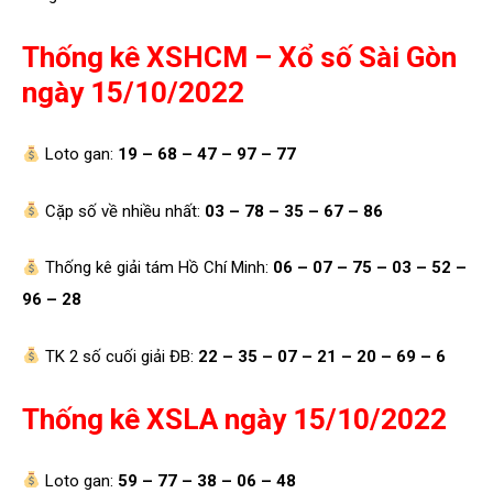
Thống kê XSHCM – Xổ số Sài Gòn
ngày 15/10/2022
Loto gan:
19 – 68 – 47 – 97 – 77
Cặp số về nhiều nhất:
03 – 78 – 35 – 67 – 86
Thống kê giải tám Hồ Chí Minh:
06 – 07 – 75 – 03 – 52 –
96 – 28
TK 2 số cuối giải ĐB:
22 – 35 – 07 – 21 – 20 – 69 – 6
Thống kê XSLA ngày 15/10/2022
Loto gan:
59 – 77 – 38 – 06 – 48