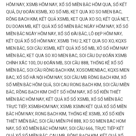
HÔM NAY, XSMB HÔM NAY, XỔ SỐ MIỀN BẮC HÔM QUA, SỔ KẾT
QUẢ, DỰ ĐOÁN XSMB, XO SỐ MB, KET QUA XO SO MIEN BAC,
RÔNG BACH KIM, KẾT QUẢ XSMB, KET QUA XO SO, KẾT QUẢ NET,
DU DOAN MB, KẾT QUẢ XỔ SỐ MIỀN BẮC NGÀY HÔM NAY, XỔ SỐ
MIỀN BẮC NGÀY HÔM NAY, XỔ SỐ ĐÀI BẮC, LÔ ĐẸP HÔM NAY,
KẾT QUẢ XỔ SỐ HÔM NAY, XSMB THU 2, KET QUA SO XO, KQXS
MIEN BẮC, SOI CẦU XSMB, KẾT QUẢ XỔ SỐ MB, XÔ SỐ HÔM NAY
MIỀN BẮC, KET QUA SO XO MIEN BAC, SOI CẦU DỰ ĐOÁN XSMB
CHÍNH XÁC 100, DU ĐOÁN MB, SOI CẦU 888, THỐNG KÊ XỔ SỐ
MIỀN BẮC, SOI CẦU RỒNG BẠCH KIM, XOSOMIENBAC, KQXS MIEN
BAC, XỔ SỐ HÀ NỘI HÔM NAY, SOI CẦU MB RỒNG BẠCH KIM, XỔ
SỐ MIỀN BẮC HÔM QUẢ, SOI CAU RONG BẠCH KIM, SOI CẦU MIỀN
BẮC, RỒNG BẠCH KIM CHỐT SỐ HÔM NAY, XỔ SỐ KIẾN THIẾT
MIỀN BẮC HÔM NAY, KẾT QUẢ XỔ SỐ XSMB, XỔ SỐ MIỀN BẮC
TRỰC TIẾP, XSMBHOM NAY, XSMB XSMN KẾT QUẢ XỔ SỐ MIỀN
BẮC HÔM NAY, RONG BẠCH KIM, THỐNG KÊ XSMB, XỔ SỐ KIẾN
THIẾT MIÊN BẮC, SOI CẦU MIỄN PHÍ 888, XO SO MIEN BAC HOM
NAY, SỔ XÔ MIÊN BẮC HÔM NAY, SOI CẦU 666, TRỰC TIẾP KẾT
QUẢ XỔ SỐ MIỀN BẮC, CAU MB, RÔNG BẠCH KIM, KẾT QUẢ XỔ