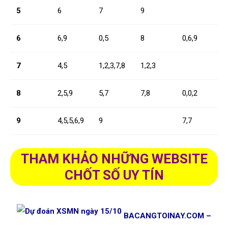
5
6
7
9
6
6,
9
0,5
8
0,6,9
7
4,5
1,2,3,7,8
1,2,3
8
2,5,9
5,7
7,8
0,0,
2
9
4,5,5,6,9
9
7,7
THAM KHẢO NHỮNG WEBSITE
CHỐT SỐ UY TÍN
BACANGTOINAY.COM –