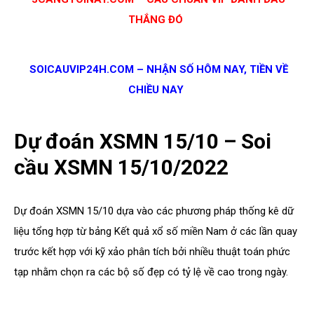
THẮNG ĐÓ
SOICAUVIP24H.COM – NHẬN SỐ HÔM NAY, TIỀN VỀ
CHIỀU NAY
Dự đoán XSMN 15/10 – Soi
cầu XSMN 15/10/2022
Dự đoán XSMN 15/10 dựa vào các phương pháp thống kê dữ
liệu tổng hợp từ bảng Kết quả xổ số miền Nam ở các lần quay
trước kết hợp với kỹ xảo phân tích bởi nhiều thuật toán phức
tạp nhằm chọn ra các bộ số đẹp có tỷ lệ về cao trong ngày.