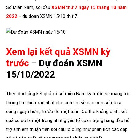
Số Miền Nam, soi cầu
XSMN thứ 7 ngày 15 tháng 10 năm
2022
– du doan XSMN 15/10 thứ 7.
Xem lại kết quả XSMN kỳ
trước
– Dự đoán XSMN
15/10/2022
Theo dõi bảng kết quả xổ số miền Nam kỳ trước sẽ mang tới
thông tin chính xác nhất cho anh em về các con số đã ra
cùng ngày nhưng trước đó một tuần. Có thể khẳng định, kết
quả xổ số là một trong những yếu tố quan trọng hàng đầu hỗ
trợ anh em thuận tiện soi cầu lô cũng như phân tích các cặp