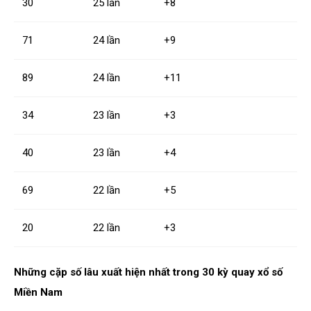
30
25 lần
+8
71
24 lần
+9
89
24 lần
+11
34
23 lần
+3
40
23 lần
+4
69
22 lần
+5
20
22 lần
+3
Những cặp số lâu xuất hiện nhất trong 30 kỳ quay xổ số
Miền Nam