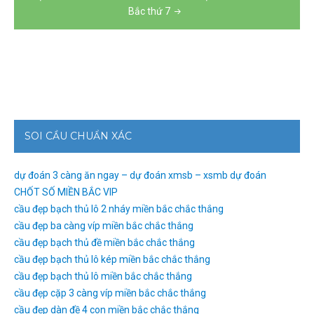
viết
Bắc thứ 7
SOI CẦU CHUẨN XÁC
dự đoán 3 càng ăn ngay – dự đoán xmsb – xsmb dự đoán
CHỐT SỐ MIỀN BẮC VIP
cầu đẹp bạch thủ lô 2 nháy miền bắc chắc thắng
cầu đẹp ba càng víp miền bắc chắc thắng
cầu đẹp bạch thủ đề miền bắc chắc thắng
cầu đẹp bạch thủ lô kép miền bắc chắc thắng
cầu đẹp bạch thủ lô miền bắc chắc thắng
cầu đẹp cặp 3 càng víp miền bắc chắc thắng
cầu đẹp dàn đề 4 con miền bắc chắc thắng