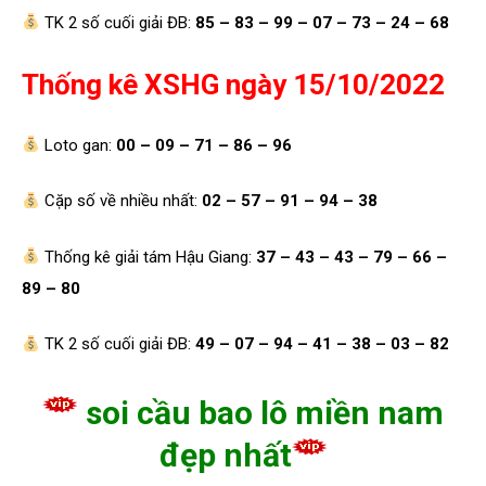
TK 2 số cuối giải ĐB:
85 – 83 – 99 – 07 – 73 – 24 – 68
Thống kê XSHG ngày 15/10/2022
Loto gan:
00 – 09 – 71 – 86 – 96
Cặp số về nhiều nhất:
02 – 57 – 91 – 94 – 38
Thống kê giải tám Hậu Giang:
37 – 43 – 43 – 79 – 66 –
89 – 80
TK 2 số cuối giải ĐB:
49 – 07 – 94 – 41 – 38 – 03 – 82
soi cầu bao lô miền nam
đẹp nhất