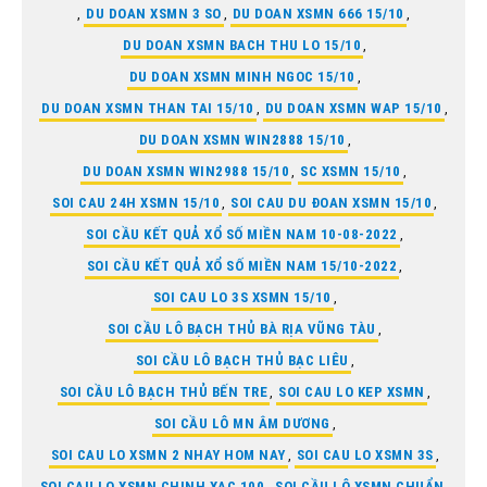
,
DU DOAN XSMN 3 SO
,
DU DOAN XSMN 666 15/10
,
DU DOAN XSMN BACH THU LO 15/10
,
DU DOAN XSMN MINH NGOC 15/10
,
DU DOAN XSMN THAN TAI 15/10
,
DU DOAN XSMN WAP 15/10
,
DU DOAN XSMN WIN2888 15/10
,
DU DOAN XSMN WIN2988 15/10
,
SC XSMN 15/10
,
SOI CAU 24H XSMN 15/10
,
SOI CAU DU ĐOAN XSMN 15/10
,
SOI CẦU KẾT QUẢ XỔ SỐ MIỀN NAM 10-08-2022
,
SOI CẦU KẾT QUẢ XỔ SỐ MIỀN NAM 15/10-2022
,
SOI CAU LO 3S XSMN 15/10
,
SOI CẦU LÔ BẠCH THỦ BÀ RỊA VŨNG TÀU
,
SOI CẦU LÔ BẠCH THỦ BẠC LIÊU
,
SOI CẦU LÔ BẠCH THỦ BẾN TRE
,
SOI CAU LO KEP XSMN
,
SOI CẦU LÔ MN ÂM DƯƠNG
,
SOI CAU LO XSMN 2 NHAY HOM NAY
,
SOI CAU LO XSMN 3S
,
SOI CAU LO XSMN CHINH XAC 100
,
SOI CẦU LÔ XSMN CHUẨN
,