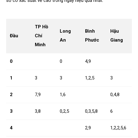
số có xác suất về cao trong ngày hiệu quả nhất.
TP Hồ
Long
Bình
Hậu
Đầu
Chí
An
Phước
Giang
Minh
0
0
4,9
1
3
3
1,2,5
3
2
7,9
1,6
0,4,8
3
3,8
0,2,5
0,3,5,8
6
4
2,9
1,2,2,5,6