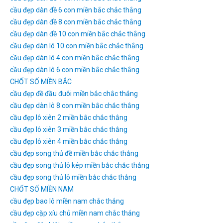
cầu đẹp dàn đề 6 con miền bắc chắc thắng
cầu đẹp dàn đề 8 con miền bắc chắc thắng
cầu đẹp dàn đề 10 con miền bắc chắc thắng
cầu đẹp dàn lô 10 con miền bắc chắc thắng
cầu đẹp dàn lô 4 con miền bắc chắc thắng
cầu đẹp dàn lô 6 con miền bắc chắc thắng
CHỐT SỐ MIỀN BẮC
cầu đẹp đề đầu đuôi miền bắc chắc thắng
cầu đẹp dàn lô 8 con miền bắc chắc thắng
cầu đẹp lô xiên 2 miền bắc chắc thắng
cầu đẹp lô xiên 3 miền bắc chắc thắng
cầu đẹp lô xiên 4 miền bắc chắc thắng
cầu đẹp song thủ đề miền bắc chắc thắng
cầu đẹp song thủ lô kép miền bắc chắc thắng
cầu đẹp song thủ lô miền bắc chắc thắng
CHỐT SỐ MIỀN NAM
cầu đẹp bao lô miền nam chắc thắng
cầu đẹp cặp xíu chủ miền nam chắc thắng