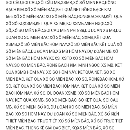
SOI CẦU,SOI CAU,SÔI CẦU MB,XSMB,XỔ SỐ MIEN BAC,RỒNG
BẠCH KIM,XỔ SỐ MIÊN BẮC,KET QUẢ NET,RỒNG BẠCH KIM
666,XỔ SỐ MIỀN BAC,XO SỐ MIỀN BẮC,RONGBẠCHKIM,KẾT QUẢ
XỔ SỐ,KQXSMB,KET QUA XS MB,KQ XSMB,MINH NGỌC,XÔ
SỐ,XỔ SO MIỀN BẮC,SOI CAU MIEN PHI 888,DU DOAN XS MB,DU
DOAN XO SO MIEN BAC,XỔ SỐ MIỀN BẮC, SXMB,KẾT QUA
XSMB,XỔ SỐ MIÊN BẮC HÔM NAY,XÔ SÔ MIÊN BĂC,KẾT QUẢ XỔ
SỐ MIỀN BẮC,DU ĐOAN MB,XS MB HÔM NAY,DỰ ĐOÁN MB,XỔ
SỐ MIỀN BẮC HÔM NAY,KQXS, XSTD,XÔ SỐ MIỀN BẮC HÔM
NAY,SO XO MIEN BẮC, RONG BACH KIM, MINH NGOC, XS MB, KÊT
QUẢ XSMB HÔM NAY, XỔ SỐ HÔM NAY, KETQUA NET, SỐ XO
MIEN BAC, KẾT QUẢ XỔ SỐ MIÊN BẮC, XÔ SO, RONGBACHKIM, XỔ
SÔ, KẾT QUẢ XỔ SỐ MIỀN BẮC HÔM NAY, KẾT QUẢ XỔ SỐ MIÊN
BẮC HÔM NAY, XỔ SỐ, DU DOAN XSMB, XÔ SÔ MIÊN BĂC HÔM
NAY, KET QUA XSMB, SO XO MIEN BAC, SO KET QUA, SOI CAU
MB, XỔ SỐ MIỀN, SỐ XO, DU ĐOAN XO SO MIEN BAC, SỐ MIỀN
BẮC, XO SO HOM NAY, DỰ ĐOÁN XỔ SỐ MIỀN BẮC, XỔ SỐ KIẾN
THIẾT MIỀN BẮC, TRỰC TIẾP XỔ SỐ MIỀN BẮC, XỔ SỐ TRỰC TIẾP
MIỀN BẮC, THỐNG KÊ GIẢI ĐẶC BIỆT, KQXS MIỀN BẮC, XÔ SỐ