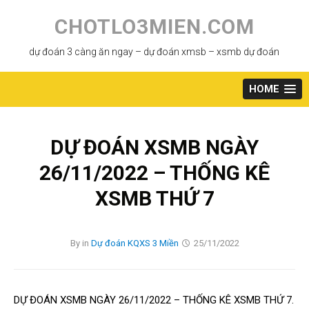
Skip
to
CHOTLO3MIEN.COM
content
dự đoán 3 càng ăn ngay – dự đoán xmsb – xsmb dự đoán
HOME
DỰ ĐOÁN XSMB NGÀY
26/11/2022 – THỐNG KÊ
XSMB THỨ 7
By in
Dự đoán KQXS 3 Miền
25/11/2022
DỰ ĐOÁN XSMB NGÀY 26/11/2022 – THỐNG KÊ XSMB THỨ 7.