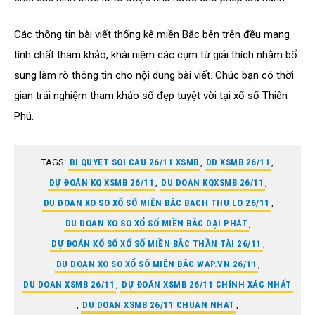
Các thông tin bài viết thống kê miền Bắc bên trên đều mang
tính chất tham khảo, khái niệm các cụm từ giải thích nhằm bổ
sung làm rõ thông tin cho nội dung bài viết. Chúc bạn có thời
gian trải nghiệm tham khảo số đẹp tuyệt vời tại xổ số Thiên
Phú.
TAGS:
BI QUYET SOI CAU 26/11 XSMB
,
DD XSMB 26/11
,
DỰ ĐOÁN KQ XSMB 26/11
,
DU DOAN KQXSMB 26/11
,
DU DOAN XO SO XỔ SỐ MIỀN BẮC BACH THU LO 26/11
,
DU DOAN XO SO XỔ SỐ MIỀN BẮC DẠI PHÁT
,
DỰ ĐOÁN XỔ SỐ XỔ SỐ MIỀN BẮC THẦN TÀI 26/11
,
DU DOAN XO SO XỔ SỐ MIỀN BẮC WAP.VN 26/11
,
DU DOAN XSMB 26/11
,
DỰ ĐOÁN XSMB 26/11 CHÍNH XÁC NHẤT
,
DU DOAN XSMB 26/11 CHUAN NHAT
,