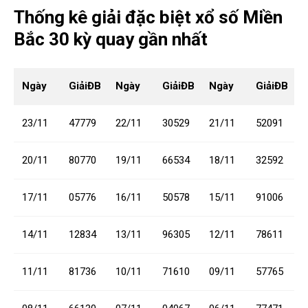
Thống kê giải đặc biệt xổ số Miền
Bắc 30 kỳ quay gần nhất
Ngày
Giải
ĐB
Ngày
Giải
ĐB
Ngày
Giải
ĐB
23/11
477
79
22/11
305
29
21/11
520
91
20/11
807
70
19/11
665
34
18/11
325
92
17/11
057
76
16/11
505
78
15/11
910
06
14/11
128
34
13/11
963
05
12/11
786
11
11/11
817
36
10/11
716
10
09/11
577
65