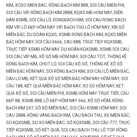
KIM, XOSO MIEN BAC, RỒNG BẠCH KIM 888, SOI CAU MIEN PHI,
SOI CẦU VIP, RỒNG BẠCH KIM 2888, KQXS MB HOM NAY, DIỄN
ĐÀN XSMB, SOI CẦU LÔ, RONGBACH KIM, SOI CAU RONG BACH
KIM VIP, LÔ ĐẸP HÔM NAY VIP, BẠCH THỦ LÔ HÔM NAY, XIN SỐ
MIỀN BẮC, DU DOAN KQXS, XSMB RONG BACH KIM, KQXS MIỀN
BẮC HÔM NAY, SOI CẦU 6666, CAU 888, TRUC TIEP KQXSMB,
TRỰC TIẾP XSMB HÔM NAY, DỰ ĐOÁN KQXSMB, XSMB SOI CAU,
SOI CAU VIP MB, XỔ SỐ MB HÔM NAY, SOI CAU TOT, THỐNG KÊ
RỒNG BẠCH KIM, CHOT LO, SOI CẦU XỔ SỐ, THỐNG KÊ XỔ SỐ
MIỀN BẮC HÔM NAY, SOI RỒNG BẠCH KIM, SOI CẦU LÔ MIỀN BẮC,
CAU LO MB, KẾT QUẢ XỔ SỐ MIỀN BẮC HÔM NAY HÔM NAY, SOI
CẦU 188, KẾT QUẢ MIỀN BẮC HÔM NAY, XO SO HÔM NAY, KET
QUẢ XỔ SỐ, SOI CẦU MIỄN PHÍ, XSMB HÔM NAY TRỰC TIẾP, CẦU
ĐẸP 88, XSMB 888, LÔ ĐẸP HÔM NAY 666, XỔ SỐ HÔM, RỒNG
BẠCH KIM 247, SÔ XÔ MIÊN BAC, SOI CẦU XSMB HÔM NAY, SOI
CAU 2888, RỒNG VÀNG BẠCH KIM, CAU BACH THU, XS MIEN BẮC,
SO KQXSMB, SO XO MIÊN BAC, SỐ KQXSMB, SOI CẦU 777, TRỰC
TIẾP KQXSMB, SỔ KẾT QUA, SOI CAU BACH THU, LÔ TOP RỒNG