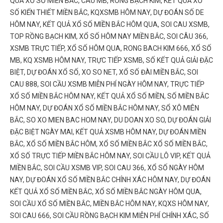
QUẢ XỔ SỐ MIỀN BẮC, CAU MB, RÔNG BẠCH KIM, KẾT QUẢ XỔ
SỐ KIẾN THIẾT MIỀN BẮC, KQXSMB HÔM NAY, DỰ ĐOÁN SỐ DE
HÔM NAY, KẾT QUẢ XỔ SỐ MIỀN BẮC HÔM QUA, SOI CAU XSMB,
TOP RỒNG BẠCH KIM, XỔ SỐ HÔM NAY MIỀN BẮC, SOI CÂU 366,
XSMB TRỰC TIẾP, XỔ SỐ HÔM QUA, RONG BACH KIM 666, XỔ SỐ
MB, KQ XSMB HÔM NAY, TRỰC TIẾP XSMB, SỐ KẾT QUẢ GIẢI ĐẶC
BIỆT, DỰ ĐOÁN XỔ SỐ, XO SO NET, XỔ SỐ ĐÀI MIỀN BẮC, SOI
CAU 888, SOI CẦU XSMB MIỄN PHÍ NGÀY HÔM NAY, TRỰC TIẾP
XỔ SỐ MIỀN BẮC HÔM NAY, KẾT QUẢ XỔ SỐ MIỀN, SỐ MIỀN BẮC
HÔM NAY, DỰ ĐOÁN XỔ SỐ MIỀN BẮC HÔM NAY, SỔ XÔ MIÊN
BẮC, SO XO MIEN BAC HOM NAY, DU DOAN XO SO, DỰ ĐOÁN GIẢI
ĐẶC BIỆT NGÀY MAI, KẾT QUẢ XSMB HÔM NAY, DỰ ĐOÁN MIỀN
BẮC, XỔ SỐ MIỀN BẮC HÔM, XỔ SỐ MIỀN BẮC XỔ SỐ MIỀN BẮC,
XỔ SỐ TRỰC TIẾP MIỀN BẮC HÔM NAY, SOI CẦU LÔ VIP, KẾT QUẢ
MIỀN BẮC, SOI CẦU XSMB VIP, SOI CAU 366, XỔ SỐ NGÀY HÔM
NAY, DỰ ĐOÁN XỔ SỐ MIỀN BẮC CHÍNH XÁC HÔM NAY, DỰ ĐOÁN
KẾT QUẢ XỔ SỐ MIỀN BẮC, XỔ SỐ MIỀN BẮC NGÀY HÔM QUA,
SOI CẦU XỔ SỐ MIỀN BẮC, MIỀN BẮC HÔM NAY, KQXS HÔM NAY,
SOI CAU 666, SOI CẦU RỒNG BẠCH KIM MIỄN PHÍ CHÍNH XÁC, SỐ