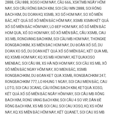
2888, CẦU 888, XOSO HOM NAY, CẦU 666, XSKTMB NGÀY HÔM
NAY, SOI CÂU RÔNG BACH KIM, SOI CẦU WIN 2888, SOI RÔNG
BACH KIM, DU DOAN KQ XSMB, XO SỐ HOM NAY, SO XÔ MIÊN
BẮC, KẾT QUẢ SỔ XÔ MIÊN BẮC HÔM NAY, XSMB XSMN KẾT QUẢ
XỐ SỐ MIỀN BẮC HÔM NAY, LO ĐEP HOM NAY, XỔ SỐ MIỀN BẮC
HOM QUA, XỔ SO HOM NAY, SÔ XÔ MIÊN BÂC, CÂU XSMB, CAU
XS MB, RONGVANG BACHKIM, SOI CẦU MB HOM NAY, THONGKE
RONGBACHKIM, XS MIÊN BAC HOM NAY, DU ĐOÁN XỔ SỐ, DU
DOAN XO SỐ, DU DOAN KẾT QUẢ XỔ SỐ MIỀN BẮC, KẾT QUA MB,
KQ XSMB HOM NAY, KQ XS MB HOM NAY, KETQUAXOSO
MIENBAC, SOI CÂU 88, XS HÀ NỘI HOM NAY, SOI CẦU XS MB, XÔ
SÔ MIÊN BĂC NGAY HÔM NAY, XO MIEN BẮC, XSMB
RONGBACHKIM, DU ĐOAN KET QUA XSMB, RONGBACHKIM 247,
RONGBACHKIM 777, LO KHUNG 1 NGAY, SOI CAU MIEN BẮC, CAU
LOTO, SOI CAU 3CANG, CẦU RÔNG BACH KIM, KETQUA XOSO,
KẾT QUẢ XỔ SỐ MIÊN BẮC NGÀY HÔM NAY, SOI CÂU MB RÔNG
BACH KIM, RONG VANG BẠCH KIM, SOI CÂU 4 SO VIP, DÀN ĐỀ
RỒNG BẠCH KIM, XS MB SOI CAU, SOI CAU XOSO, KQ XS HÔM
NAY, KQ XS MIỀN BẮC HÔM NAY, KẾT QUANET, SOI CAU XS MB