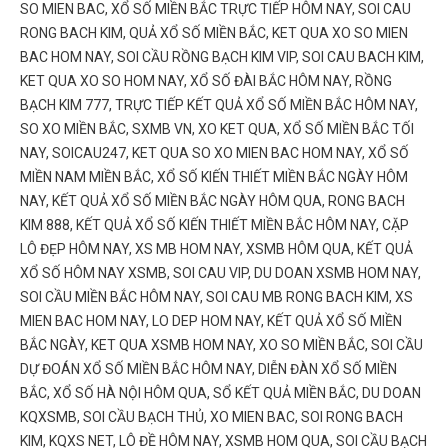
SO MIEN BAC, XỔ SỐ MIỀN BẮC TRỰC TIẾP HÔM NAY, SOI CAU
RONG BACH KIM, QUẢ XỔ SỐ MIỀN BẮC, KET QUA XO SO MIEN
BAC HOM NAY, SOI CẦU RỒNG BẠCH KIM VIP, SOI CAU BACH KIM,
KET QUA XO SO HOM NAY, XỔ SỐ ĐÀI BẮC HÔM NAY, RỒNG
BẠCH KIM 777, TRỰC TIẾP KẾT QUẢ XỔ SỐ MIỀN BẮC HÔM NAY,
SO XO MIỀN BẮC, SXMB VN, XO KET QUA, XỔ SỐ MIỀN BẮC TỐI
NAY, SOICAU247, KET QUA SO XO MIEN BAC HOM NAY, XỔ SỐ
MIỀN NAM MIỀN BẮC, XỔ SỐ KIẾN THIẾT MIỀN BẮC NGÀY HÔM
NAY, KẾT QUẢ XỔ SỐ MIỀN BẮC NGÀY HÔM QUA, RONG BACH
KIM 888, KẾT QUẢ XỔ SỐ KIẾN THIẾT MIỀN BẮC HÔM NAY, CẶP
LÔ ĐẸP HÔM NAY, XS MB HOM NAY, XSMB HÔM QUA, KẾT QUẢ
XỔ SỐ HÔM NAY XSMB, SOI CAU VIP, DU DOAN XSMB HOM NAY,
SOI CẦU MIỀN BẮC HÔM NAY, SOI CAU MB RONG BACH KIM, XS
MIEN BAC HOM NAY, LO DEP HOM NAY, KẾT QUẢ XỔ SỐ MIỀN
BẮC NGÀY, KET QUA XSMB HOM NAY, XO SO MIỀN BẮC, SOI CẦU
DỰ ĐOÁN XỔ SỐ MIỀN BẮC HÔM NAY, DIỄN ĐÀN XỔ SỐ MIỀN
BẮC, XỔ SỐ HÀ NỘI HÔM QUA, SỔ KẾT QUẢ MIỀN BẮC, DU DOAN
KQXSMB, SOI CẦU BẠCH THỦ, XO MIEN BAC, SOI RONG BACH
KIM, KQXS NET, LÔ ĐỀ HÔM NAY, XSMB HOM QUA, SOI CẦU BẠCH