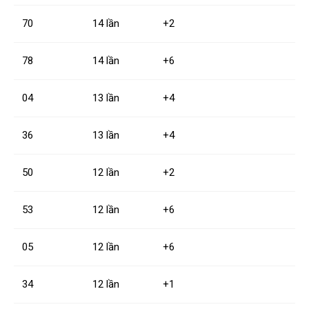
70
14 lần
+2
78
14 lần
+6
04
13 lần
+4
36
13 lần
+4
50
12 lần
+2
53
12 lần
+6
05
12 lần
+6
34
12 lần
+1