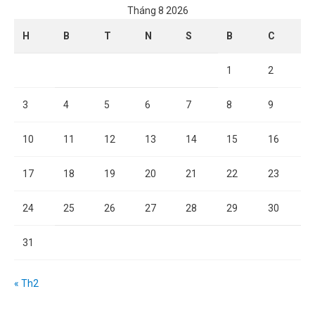
Tháng 8 2026
H
B
T
N
S
B
C
1
2
3
4
5
6
7
8
9
10
11
12
13
14
15
16
17
18
19
20
21
22
23
24
25
26
27
28
29
30
31
« Th2