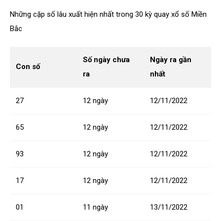
Những cặp số lâu xuất hiện nhất trong 30 kỳ quay xổ số Miền
Bắc
Số ngày chưa
Ngày ra gần
Con số
ra
nhất
27
12 ngày
12/11/2022
65
12 ngày
12/11/2022
93
12 ngày
12/11/2022
17
12 ngày
12/11/2022
01
11 ngày
13/11/2022