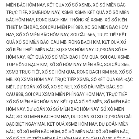
MIỀN BẮC HÔM NAY, KẾT QUẢ XỔ SỐ XSMB, XỔ SỐ MIỀN BẮC
TRỰC TIẾP, XSMBHOM NAY, XSMB XSMN KẾT QUẢ XỔ SỐ MIỀN
BẮC HÔM NAY, RONG BẠCH KIM, THỐNG KÊ XSMB, XỔ SỐ KIẾN
THIẾT MIÊN BẮC, SOI CẦU MIỄN PHÍ 888, XO SO MIEN BAC HOM
NAY, SỔ XÔ MIÊN BẮC HÔM NAY, SOI CẦU 666, TRỰC TIẾP KẾT
QUẢ XỔ SỐ MIỀN BẮC, CAU MB, RÔNG BẠCH KIM, KẾT QUẢ XỔ
SỐ KIẾN THIẾT MIỀN BẮC, KQXSMB HÔM NAY, DỰ ĐOÁN SỐ DE
HÔM NAY, KẾT QUẢ XỔ SỐ MIỀN BẮC HÔM QUA, SOI CAU XSMB,
TOP RỒNG BẠCH KIM, XỔ SỐ HÔM NAY MIỀN BẮC, SOI CÂU 366,
XSMB TRỰC TIẾP, XỔ SỐ HÔM QUA, RONG BACH KIM 666, XỔ SỐ
MB, KQ XSMB HÔM NAY, TRỰC TIẾP XSMB, SỐ KẾT QUẢ GIẢI ĐẶC
BIỆT, DỰ ĐOÁN XỔ SỐ, XO SO NET, XỔ SỐ ĐÀI MIỀN BẮC, SOI
CAU 888, SOI CẦU XSMB MIỄN PHÍ NGÀY HÔM NAY, TRỰC TIẾP
XỔ SỐ MIỀN BẮC HÔM NAY, KẾT QUẢ XỔ SỐ MIỀN, SỐ MIỀN BẮC
HÔM NAY, DỰ ĐOÁN XỔ SỐ MIỀN BẮC HÔM NAY, SỔ XÔ MIÊN
BẮC, SO XO MIEN BAC HOM NAY, DU DOAN XO SO, DỰ ĐOÁN GIẢI
ĐẶC BIỆT NGÀY MAI, KẾT QUẢ XSMB HÔM NAY, DỰ ĐOÁN MIỀN
BẮC, XỔ SỐ MIỀN BẮC HÔM, XỔ SỐ MIỀN BẮC XỔ SỐ MIỀN BẮC,
XỔ SỐ TRỰC TIẾP MIỀN BẮC HÔM NAY, SOI CẦU LÔ VIP, KẾT QUẢ