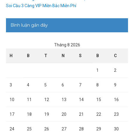
Soi Cầu 3 Càng VIP Miền Bắc Miễn Phí
Bình luận gần đây
Tháng 8 2026
H
B
T
N
S
B
C
1
2
3
4
5
6
7
8
9
10
11
12
13
14
15
16
17
18
19
20
21
22
23
24
25
26
27
28
29
30