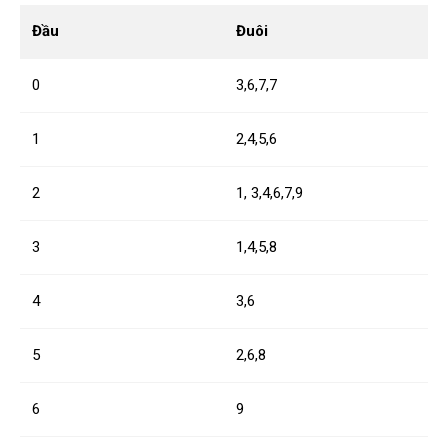
Đầu
Đuôi
0
3,6,7,7
1
2,4,5,6
2
1
, 3,4,6,7,9
3
1,4,5,8
4
3,6
5
2,6,8
6
9