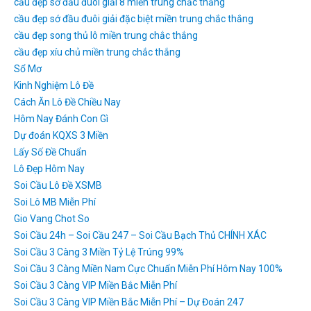
cầu đẹp sớ đầu đuôi giải 8 miền trung chắc thắng
cầu đẹp sớ đầu đuôi giải đặc biệt miền trung chắc thắng
cầu đẹp song thủ lô miền trung chắc thắng
cầu đẹp xíu chủ miền trung chắc thắng
Sổ Mơ
Kinh Nghiệm Lô Đề
Cách Ăn Lô Đề Chiều Nay
Hôm Nay Đánh Con Gì
Dự đoán KQXS 3 Miền
Lấy Số Đề Chuẩn
Lô Đẹp Hôm Nay
Soi Cầu Lô Đề XSMB
Soi Lô MB Miễn Phí
Gio Vang Chot So
Soi Cầu 24h – Soi Cầu 247 – Soi Cầu Bạch Thủ CHÍNH XÁC
Soi Cầu 3 Càng 3 Miền Tỷ Lệ Trúng 99%
Soi Cầu 3 Càng Miền Nam Cực Chuẩn Miễn Phí Hôm Nay 100%
Soi Cầu 3 Càng VIP Miền Bắc Miễn Phí
Soi Cầu 3 Càng VIP Miền Bắc Miễn Phí – Dự Đoán 247