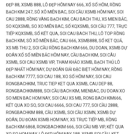
ĐẸP 88, XSMB 888, LÔ ĐẸP HÔM NAY 666, XỔ SỐ HÔM, RỒNG
BẠCH KIM 247, SÔ XÔ MIÊN BAC, SOI CẦU XSMB HÔM NAY, SOI
CAU 2888, RỒNG VÀNG BẠCH KIM, CAU BACH THU, XS MIEN BẮC,
SO KQXSMB, SO XO MIÊN BAC, SỐ KQXSMB, SOI CẦU 777, TRỰC
TIẾP KQXSMB, SỔ KẾT QUA, SOI CAU BACH THU, LÔ TOP RỒNG
BẠCH KIM, SÔ XÔ MIÊN BẮC, CAU 666, XSMB888, SỔ KET QUẢ,
XS MB THU 2, SOI CẦU RỒNG BẠCH KIM 666, DU DOAN, XSMB DỰ
ĐOÁN XỔ SỐ MIỀN BẮC HÔM NAY, CẦU BẠCH KIM, SOI CÂU
XSMB, SOI CAU XSMB VIP, THAM KHẢO XSMB, BẠCH THỦ LÔ
ĐẸP NHẤT HÔM NAY, DỰ ĐOÁN GIẢI ĐẶC BIỆT HÔM NAY, RỒNG
BẠCH KIM 7777, SOI CAU 188, XO SỐ HÔM NAY, SOI CAU
RONGBACHKIM, TRUC TIEP KET QUA XSMB, CAU DEP 88,
RONGBACHKIM888, SOI CẦU BACH KIM, MIENBAC, DU DOAN XO
SO MIEN BAC HOM NAY, SOI CAU XS MB, RONG BACH KIM666,
KẾT QUA XO SO, SOI CAU 6666, SOI CAU 777, SOI CẦU 2888,
RONGBACHKIM 888, CẦU XSMB, SOI CẦU XSMN, XSMB DỰ
ĐOÁN, DU ĐOAN XSMB HOM NAY, XS TRỰC TIẾP MB, RỒNG
BẠCH KIM 6868, RONGBACHKIM 666, SOI CẦU MB VIP, KẾT QUA
XO SO HOM NAY, LÔ ĐẸP HÔM NAY 188, XSMB SOI CẦU, KET