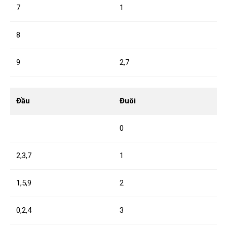
7
1
8
9
2,7
Đầu
Đuôi
0
2
,3,7
1
1,5,9
2
0,2,4
3