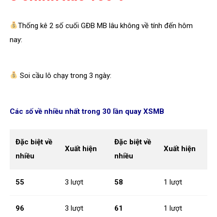
Thống kê 2 số cuối GĐB MB lâu không về tính đến hôm
nay:
Soi cầu lô chạy trong 3 ngày:
Các số về nhiều nhất trong 30 lần quay XSMB
Đặc biệt về
Đặc biệt về
Xuất hiện
Xuất hiện
nhiều
nhiều
55
3 lượt
58
1 lượt
96
3 lượt
61
1 lượt