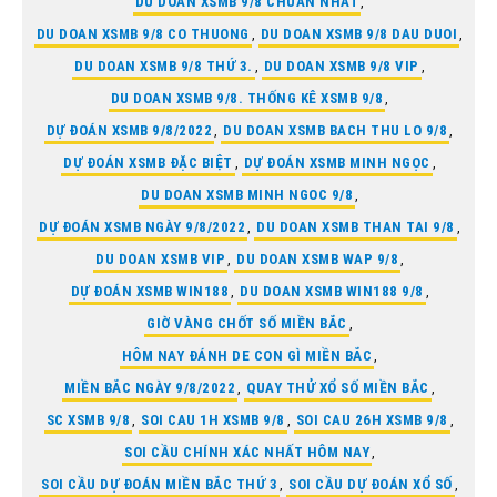
DU DOAN XSMB 9/8 CHUAN NHAT
,
DU DOAN XSMB 9/8 CO THUONG
,
DU DOAN XSMB 9/8 DAU DUOI
,
DU DOAN XSMB 9/8 THỨ 3.
,
DU DOAN XSMB 9/8 VIP
,
DU DOAN XSMB 9/8. THỐNG KÊ XSMB 9/8
,
DỰ ĐOÁN XSMB 9/8/2022
,
DU DOAN XSMB BACH THU LO 9/8
,
DỰ ĐOÁN XSMB ĐẶC BIỆT
,
DỰ ĐOÁN XSMB MINH NGỌC
,
DU DOAN XSMB MINH NGOC 9/8
,
DỰ ĐOÁN XSMB NGÀY 9/8/2022
,
DU DOAN XSMB THAN TAI 9/8
,
DU DOAN XSMB VIP
,
DU DOAN XSMB WAP 9/8
,
DỰ ĐOÁN XSMB WIN188
,
DU DOAN XSMB WIN188 9/8
,
GIỜ VÀNG CHỐT SỐ MIỀN BẮC
,
HÔM NAY ĐÁNH DE CON GÌ MIỀN BẮC
,
MIỀN BẮC NGÀY 9/8/2022
,
QUAY THỬ XỔ SỐ MIỀN BẮC
,
SC XSMB 9/8
,
SOI CAU 1H XSMB 9/8
,
SOI CAU 26H XSMB 9/8
,
SOI CẦU CHÍNH XÁC NHẤT HÔM NAY
,
SOI CẦU DỰ ĐOÁN MIỀN BẮC THỨ 3
,
SOI CẦU DỰ ĐOÁN XỔ SỐ
,